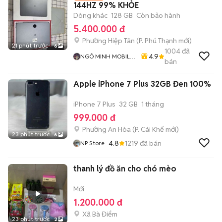
144HZ 99% KHỎE
Dòng khác
128 GB
Còn bảo hành
5.400.000 đ
Phường Hiệp Tân
(
P. Phú Thạnh
mới)
21 phút trước
6
1004
đã
4.9
NGÔ MINH MOBILE
bán
SHOP
Apple iPhone 7 Plus 32GB Đen 100%
iPhone 7 Plus
32 GB
1 tháng
999.000 đ
Phường An Hòa
(
P. Cái Khế
mới)
23 phút trước
6
4.8
1219
đã bán
NP Store
thanh lý đồ ăn cho chó mèo
Mới
1.200.000 đ
Xã Bà Điểm
23 phút trước
2