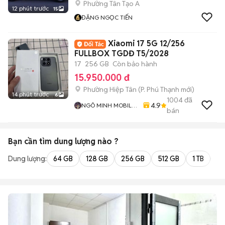
Phường Tân Tạo A
12 phút trước
15
ĐẶNG NGỌC TIẾN
Xiaomi 17 5G 12/256
FULLBOX TGDĐ T5/2028
17
256 GB
Còn bảo hành
15.950.000 đ
Phường Hiệp Tân
(
P. Phú Thạnh
mới)
14 phút trước
6
1004
đã
4.9
NGÔ MINH MOBILE
bán
SHOP
Bạn cần tìm
dung lượng
nào ?
Dung lượng:
64 GB
128 GB
256 GB
512 GB
1 TB
2 