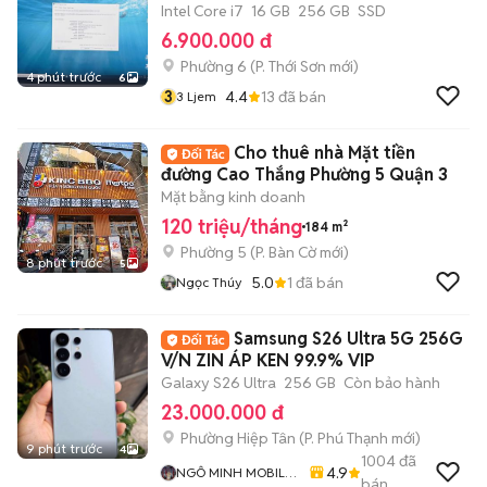
Intel Core i7
16 GB
256 GB
SSD
6.900.000 đ
Phường 6
(
P. Thới Sơn
mới)
4 phút trước
6
3
4.4
13
đã bán
3 Ljem
Cho thuê nhà Mặt tiền
đường Cao Thắng Phường 5 Quận 3
Mặt bằng kinh doanh
120 triệu/tháng
184 m²
Phường 5
(
P. Bàn Cờ
mới)
8 phút trước
5
5.0
1
đã bán
Ngọc Thúy
Samsung S26 Ultra 5G 256G
V/N ZIN ÁP KEN 99.9% VIP
Galaxy S26 Ultra
256 GB
Còn bảo hành
23.000.000 đ
Phường Hiệp Tân
(
P. Phú Thạnh
mới)
9 phút trước
4
1004
đã
4.9
NGÔ MINH MOBILE
bán