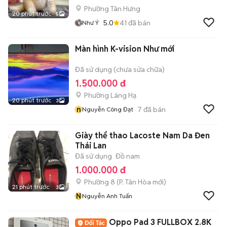
Phường Tân Hưng
20 phút trước
5
5.0
41
đã bán
Như Ý
Màn hình K-vision Như mới
Đã sử dụng (chưa sửa chữa)
1.500.000 đ
Phường Láng Hạ
20 phút trước
3
n
7
đã bán
Nguyễn Công Đạt
Giày thể thao Lacoste Nam Da Đen
Thái Lan
Đã sử dụng
Đồ nam
1.000.000 đ
Phường 8
(
P. Tân Hòa
mới)
21 phút trước
3
N
Nguyễn Anh Tuấn
Oppo Pad 3 FULLBOX 2.8K