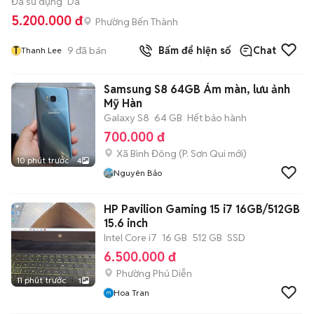
Đã sử dụng
Da
5.200.000 đ
Phường Bến Thành
T
9
đã bán
Bấm để hiện số
Chat
Thanh Lee
Samsung S8 64GB Ám màn, lưu ảnh
Mỹ Hàn
Galaxy S8
64 GB
Hết bảo hành
700.000 đ
Xã Bình Đông
(
P. Sơn Qui
mới)
10 phút trước
4
Nguyên Bảo
HP Pavilion Gaming 15 i7 16GB/512GB
15.6 inch
Intel Core i7
16 GB
512 GB
SSD
6.500.000 đ
Phường Phú Diễn
11 phút trước
1
Hoa Tran