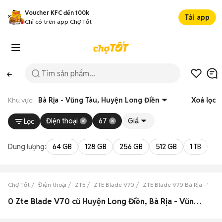
Voucher KFC đến 100k
Tải app
Chỉ có trên app Chợ Tốt
Khu vực:
Bà Rịa - Vũng Tàu, Huyện Long Điền
Xoá lọc
Điện thoại
67
Giá
Lọc
Dung lượng:
64 GB
128 GB
256 GB
512 GB
1 TB
2 
Chợ Tốt
Điện thoại
ZTE
ZTE Blade V70
ZTE Blade V70 Bà Rịa - Vũng
0 Zte Blade V70 cũ Huyện Long Điền, Bà Rịa - Vũng Tàu đẹp