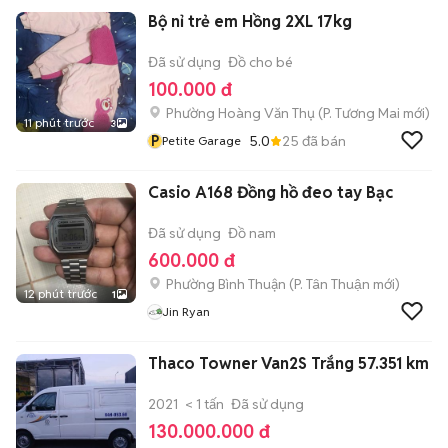
Bộ nỉ trẻ em Hồng 2XL 17kg
Đã sử dụng
Đồ cho bé
100.000 đ
Phường Hoàng Văn Thụ
(
P. Tương Mai
mới)
11 phút trước
3
P
5.0
25
đã bán
Petite Garage
Casio A168 Đồng hồ đeo tay Bạc
Đã sử dụng
Đồ nam
600.000 đ
Phường Bình Thuận
(
P. Tân Thuận
mới)
12 phút trước
1
Jin Ryan
Thaco Towner Van2S Trắng 57.351 km
2021
< 1 tấn
Đã sử dụng
130.000.000 đ