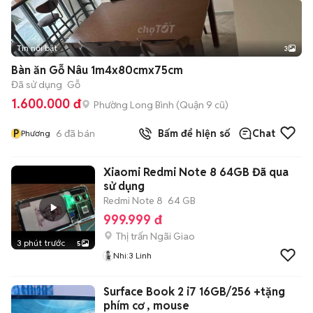
Tin nổi bật
3
Bàn ăn Gỗ Nâu 1m4x80cmx75cm
Đã sử dụng
Gỗ
1.600.000 đ
Phường Long Bình (Quận 9 cũ)
P
6
đã bán
Bấm để hiện số
Chat
Phương
Xiaomi Redmi Note 8 64GB Đã qua
sử dụng
Redmi Note 8
64 GB
999.999 đ
Thị trấn Ngãi Giao
3 phút trước
5
Nhi:3 Linh
Surface Book 2 i7 16GB/256 +tặng
phím cơ , mouse