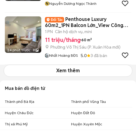
N
Nguyễn Dương Ngọc Thành
Penthouse Luxury
60m2_1PN Balcon Lớn_View Công
Viên Ngay Võ Thị Sáu
1 PN
Căn hộ dịch vụ, mini
11 triệu/tháng
60 m²
Phường Võ Thị Sáu
(
P. Xuân Hòa
mới)
24 phút trước
11
5.0
3
đã bán
Nhất Hoàng BĐS
Xem thêm
Mua bán đồ điện tử
Thành phố Bà Rịa
Thành phố Vũng Tàu
Huyện Châu Đức
Huyện Đất Đỏ
Thị xã Phú Mỹ
Huyện Xuyên Mộc