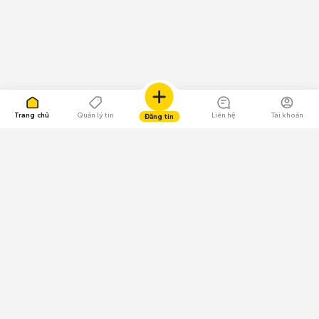
Trang chủ
Quản lý tin
Liên hệ
Tài khoản
Đăng tin
109.000 Bình chọn
Tải ứng dụng Chợ Tốt
Về Chợ Tốt
Quy chế sàn
Chính sách bảo mật
Giải quyết tranh chấp