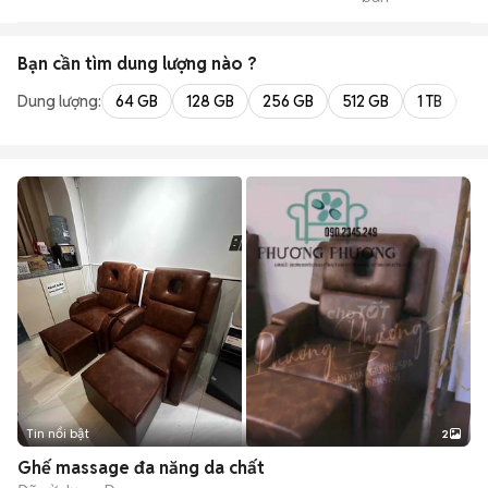
SHOP
Bạn cần tìm
dung lượng
nào ?
Dung lượng:
64 GB
128 GB
256 GB
512 GB
1 TB
2 
Tin nổi bật
2
Ghế massage đa năng da chất