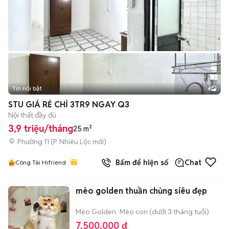
Tin nổi bật
4
STU GIÁ RẺ CHỈ 3TR9 NGAY Q3
Nội thất đầy đủ
3,9 triệu/tháng
25 m²
Phường 11
(
P. Nhiêu Lộc
mới)
Bấm để hiện số
Chat
Công Tài Hifriend
mèo golden thuần chủng siêu đẹp
Mèo Golden
Mèo con (dưới 3 tháng tuổi)
7.500.000 đ