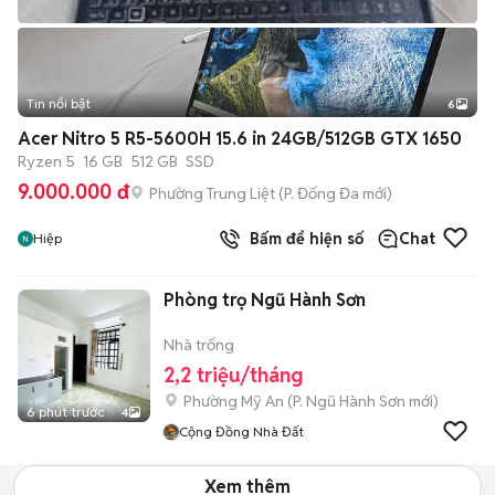
Tin nổi bật
6
+
2
Acer Nitro 5 R5-5600H 15.6 in 24GB/512GB GTX 1650
Ryzen 5
16 GB
512 GB
SSD
9.000.000 đ
Phường Trung Liệt
(
P. Đống Đa
mới)
Bấm để hiện số
Chat
Hiệp
Phòng trọ Ngũ Hành Sơn
Nhà trống
2,2 triệu/tháng
Phường Mỹ An
(
P. Ngũ Hành Sơn
mới)
6 phút trước
4
Cộng Đồng Nhà Đất
Xem thêm