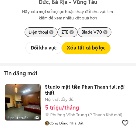
Đức, Bà Rịa - Vũng Tàu
Hãy xóa một số bộ lọc hoặc thay đổi khu vực tìm 
kiếm để xem nhiều kết quả hơn
Điện thoại
ZTE
Blade V70
Đổi khu vực
Xóa tất cả bộ lọc
Tin đăng mới
Studio mặt tiền Phan Thanh full nội
thất
Nội thất đầy đủ
5 triệu/tháng
Phường Vĩnh Trung
(
P. Thanh Khê
mới)
2 phút trước
3
Cộng Đồng Nhà Đất