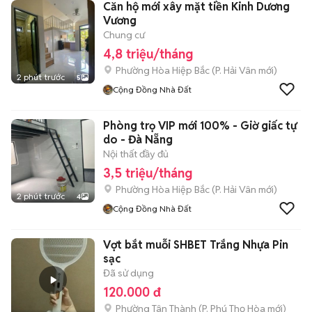
Căn hộ mới xây mặt tiền Kinh Dương
Vương
Chung cư
4,8 triệu/tháng
Phường Hòa Hiệp Bắc
(
P. Hải Vân
mới)
2 phút trước
5
Cộng Đồng Nhà Đất
Phòng trọ VIP mới 100% - Giờ giấc tự
do - Đà Nẵng
Nội thất đầy đủ
3,5 triệu/tháng
Phường Hòa Hiệp Bắc
(
P. Hải Vân
mới)
2 phút trước
4
Cộng Đồng Nhà Đất
Vợt bắt muỗi SHBET Trắng Nhựa Pin
sạc
Đã sử dụng
120.000 đ
Phường Tân Thành
(
P. Phú Thọ Hòa
mới)