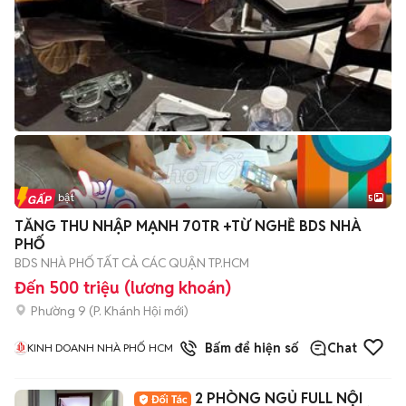
Tin nổi bật
5
TĂNG THU NHẬP MẠNH 70TR +TỪ NGHỀ BDS NHÀ
PHỐ
BDS NHÀ PHỐ TẤT CẢ CÁC QUẬN TP.HCM
Đến 500 triệu (lương khoán)
Phường 9
(
P. Khánh Hội
mới)
1
đã bán
Bấm để hiện số
Chat
KINH DOANH NHÀ PHỐ HCM
2 PHÒNG NGỦ FULL NỘI