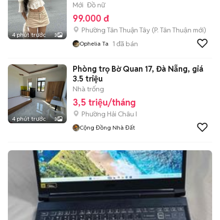
Mới
Đồ nữ
99.000 đ
Phường Tân Thuận Tây
(
P. Tân Thuận
mới)
4 phút trước
3
1
đã bán
Ophelia Ta
Phòng trọ Bờ Quan 17, Đà Nẵng, giá
3.5 triệu
Nhà trống
3,5 triệu/tháng
Phường Hải Châu I
4 phút trước
3
Cộng Đồng Nhà Đất