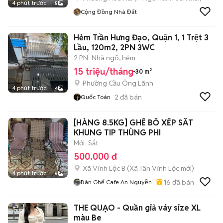
4 phút trước
5
Cộng Đồng Nhà Đất
Hẻm Trần Hưng Đạo, Quận 1, 1 Trệt 3
Lầu, 120m2, 2PN 3WC
2 PN
Nhà ngõ, hẻm
15 triệu/tháng
30 m²
Phường Cầu Ông Lãnh
4 phút trước
4
2
đã bán
Quốc Toán
[HÀNG 8.5KG] GHẾ BỐ XẾP SẮT
KHUNG TIP THÙNG PHI
Mới
Sắt
500.000 đ
Xã Vĩnh Lộc B
(
Xã Tân Vĩnh Lộc
mới)
4 phút trước
6
16
đã bán
Bàn Ghế Cafe An Nguyễn
THE QUẠO - Quần giả váy size XL
màu Be