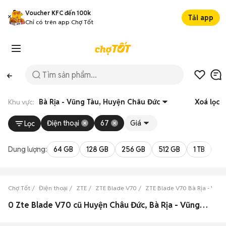
Voucher KFC đến 100k
Tải app
Chỉ có trên app Chợ Tốt
Khu vực:
Bà Rịa - Vũng Tàu, Huyện Châu Đức
Xoá lọc
Điện thoại
67
Giá
Lọc
Dung lượng:
64 GB
128 GB
256 GB
512 GB
1 TB
2 
Chợ Tốt
Điện thoại
ZTE
ZTE Blade V70
ZTE Blade V70 Bà Rịa - Vũng
0 Zte Blade V70 cũ Huyện Châu Đức, Bà Rịa - Vũng Tàu đẹp