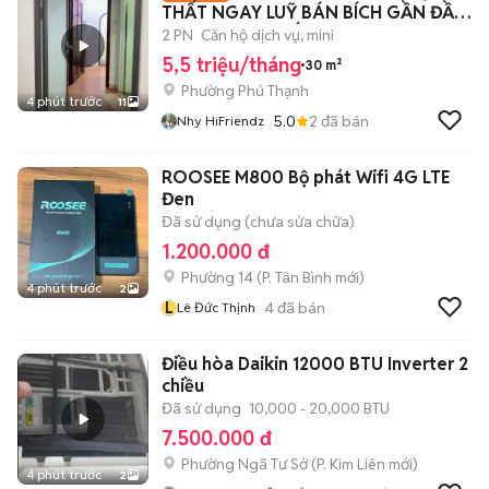
THẤT NGAY LUỸ BÁN BÍCH GẦN ĐẦM
SEN, ĐH VĂN HIẾN
2 PN
Căn hộ dịch vụ, mini
5,5 triệu/tháng
30 m²
Phường Phú Thạnh
4 phút trước
11
5.0
2
đã bán
Nhy HiFriendz
ROOSEE M800 Bộ phát Wifi 4G LTE
Đen
Đã sử dụng (chưa sửa chữa)
1.200.000 đ
Phường 14
(
P. Tân Bình
mới)
4 phút trước
2
L
4
đã bán
Lê Đức Thịnh
Điều hòa Daikin 12000 BTU Inverter 2
chiều
Đã sử dụng
10,000 - 20,000 BTU
7.500.000 đ
Phường Ngã Tư Sở
(
P. Kim Liên
mới)
4 phút trước
2