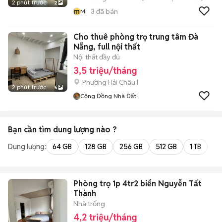
2 phút trước
2
m
3
đã bán
Mi
Cho thuê phòng trọ trung tâm Đà
Nẵng, full nội thất
Nội thất đầy đủ
3,5 triệu/tháng
Phường Hải Châu I
2 phút trước
5
Cộng Đồng Nhà Đất
Bạn cần tìm
dung lượng
nào ?
Dung lượng:
64 GB
128 GB
256 GB
512 GB
1 TB
2 
Phòng trọ 1p 4tr2 biển Nguyễn Tất
Thành
Nhà trống
4,2 triệu/tháng