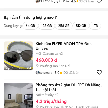
4.5
33
đã bán
E Lê 286 Nguyễn Xiển
Bạn cần tìm
dung lượng
nào ?
Dung lượng:
64 GB
128 GB
256 GB
512 GB
1 TB
2 
Kính râm FLYER ARON TPA Đen
Unisex
Mới
Cả nam và nữ
468.000 đ
Phường Tân Sơn Nhì
4 phút trước
5
5.0
100
đã bán
Rosemary
Phòng trọ 4tr2 gần ĐH FPT Đà Nẵng,
full nội thất
Nội thất đầy đủ
4,2 triệu/tháng
Phường Hoà Hải
(
P. Ngũ Hành Sơn
mới)