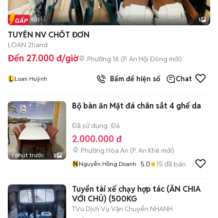
Tin nổi bật
1
TUYỂN NV CHỐT ĐƠN
LOAN 2hand
Đến 27.000 đ/giờ
Phường 16
(
P. An Hội Đông
mới)
L
Bấm để hiện số
Chat
Loan Huỳnh
Bộ bàn ăn Mặt đá chân sắt 4 ghế da
Đã sử dụng
Đá
2.000.000 đ
Phường Hòa An
(
P. An Khê
mới)
1 phút trước
2
N
5.0
15
đã bán
Nguyễn Hồng Doanh
Tuyển tài xế chạy hợp tác (ĂN CHIA
VỚI CHỦ) (500KG
TVu Dịch Vụ Vận Chuyển NHANH