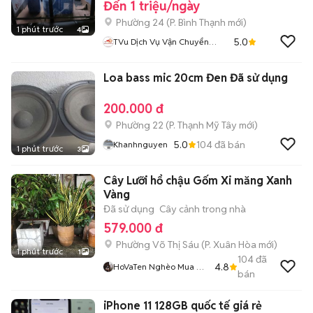
Đến 1 triệu/ngày
Phường 24
(
P. Bình Thạnh
mới)
1 phút trước
4
5.0
TVu Dịch Vụ Vận Chuyển
NHANH
Loa bass mic 20cm Đen Đã sử dụng
200.000 đ
Phường 22
(
P. Thạnh Mỹ Tây
mới)
5.0
104
đã bán
Khanhnguyen
1 phút trước
3
Cây Lưỡi hổ chậu Gốm Xi măng Xanh
Vàng
Đã sử dụng
Cây cảnh trong nhà
579.000 đ
Phường Võ Thị Sáu
(
P. Xuân Hòa
mới)
1 phút trước
1
104
đã
4.8
HoVaTen Nghèo Mua Gì
bán
Đt XinCamOn
iPhone 11 128GB quốc tế giá rẻ