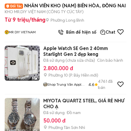
NHÂN VIÊN KHO (NAM) BIÊN HÒA, ĐỒNG NAI
KHO MR.DIY VIỆT NAM (CÔNG TY CÚC TÂY)
Từ 9 triệu/tháng
Phường Long Bình
Bấm để hiện số
Chat
MR DIY VIETNAM
Apple Watch SE Gen 2 40mm
Starlight Gen 2 đẹp keng
Đã sử dụng (chưa sửa chữa)
Còn bảo hành
2.800.000 đ
Phường 10
(
P. Bảy Hiền
mới)
1 phút trước
5
4761
đã
4.6
Shop Trung Văn Apple
bán
Watch
MIYOTA QUARTZ STEEL, GIÁ RẺ NHƯ
CHO Ạ
Đã sử dụng
Đồ nam
50.000 đ
Phường Tân Sơn Nhì
1 phút trước
3