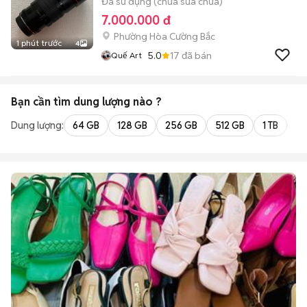
Đã sử dụng (chưa sửa chữa)
7.000.000 đ
Phường Hòa Cường Bắc
1 phút trước
4
5.0
17
đã bán
Quế Art
Bạn cần tìm
dung lượng
nào ?
Dung lượng:
64 GB
128 GB
256 GB
512 GB
1 TB
2 