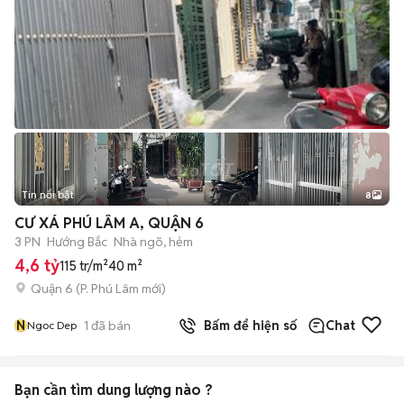
Tin nổi bật
8
+
2
CƯ XÁ PHÚ LÂM A, QUẬN 6
3 PN
Hướng Bắc
Nhà ngõ, hẻm
4,6 tỷ
115 tr/m²
40 m²
Quận 6
(
P. Phú Lâm
mới)
N
1
đã bán
Bấm để hiện số
Chat
Ngoc Dep
Bạn cần tìm
dung lượng
nào ?