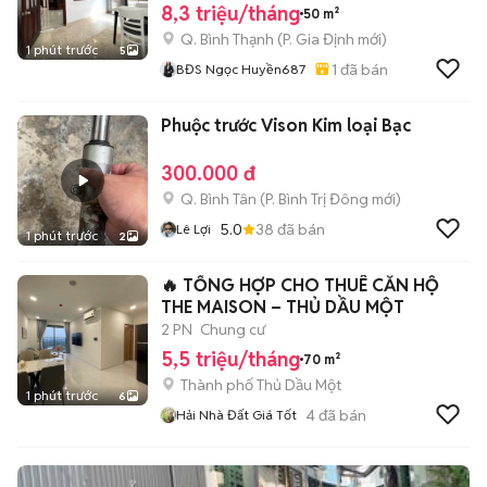
8,3 triệu/tháng
50 m²
Q. Bình Thạnh
(
P. Gia Định
mới)
1 phút trước
5
1
đã bán
BĐS Ngọc Huyền687
Phuộc trước Vison Kim loại Bạc
300.000 đ
Q. Bình Tân
(
P. Bình Trị Đông
mới)
5.0
38
đã bán
Lê Lợi
1 phút trước
2
🔥 TỔNG HỢP CHO THUÊ CĂN HỘ
THE MAISON – THỦ DẦU MỘT
2 PN
Chung cư
5,5 triệu/tháng
70 m²
Thành phố Thủ Dầu Một
1 phút trước
6
4
đã bán
Hải Nhà Đất Giá Tốt