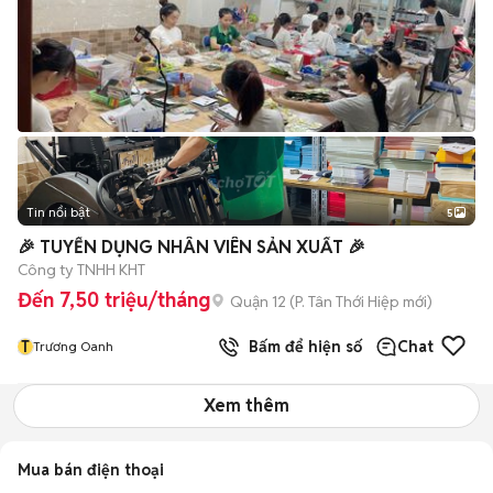
Tin nổi bật
5
🎉 TUYỂN DỤNG NHÂN VIÊN SẢN XUẤT 🎉
Công ty TNHH KHT
Đến 7,50 triệu/tháng
Quận 12
(
P. Tân Thới Hiệp
mới)
T
Bấm để hiện số
Chat
Trương Oanh
Xem thêm
Mua bán điện thoại