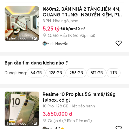
❌60m2, BÁN NHÀ 2 TẦNG,HẺM 4M,
QUANG TRUNG -NGUYỄN KIỆM, P10
GV, 5 TỶ.
3 PN
Nhà ngõ, hẻm
5,25 tỷ
88 tr/m²
60 m²
Q. Gò Vấp
(
P. Gò Vấp
mới)
1 phút trước
6
Minh Nguyễn
Bạn cần tìm
dung lượng
nào ?
Dung lượng:
64 GB
128 GB
256 GB
512 GB
1 TB
2 
Realme 10 Pro plus 5G ram8/128g.
fulbox. có gl
10 Pro
128 GB
Hết bảo hành
3.650.000 đ
Quận 6
(
P. Bình Tiên
mới)
1 phút trước
4
4.2
Min