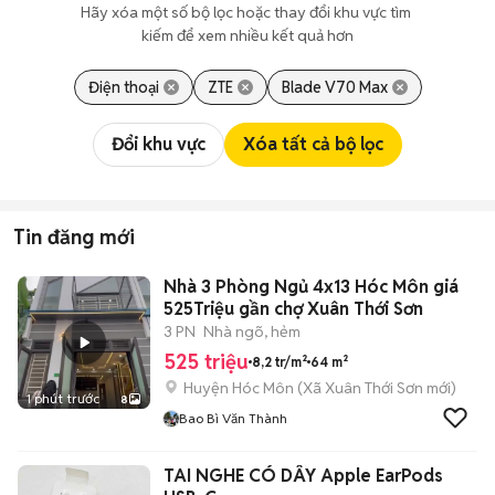
Hãy xóa một số bộ lọc hoặc thay đổi khu vực tìm 
kiếm để xem nhiều kết quả hơn
Điện thoại
ZTE
Blade V70 Max
Đổi khu vực
Xóa tất cả bộ lọc
Tin đăng mới
Nhà 3 Phòng Ngủ 4x13 Hóc Môn giá
525Triệu gần chợ Xuân Thới Sơn
3 PN
Nhà ngõ, hẻm
525 triệu
8,2 tr/m²
64 m²
Huyện Hóc Môn
(
Xã Xuân Thới Sơn
mới)
1 phút trước
8
Bao Bì Văn Thành
TAI NGHE CÓ DÂY Apple EarPods