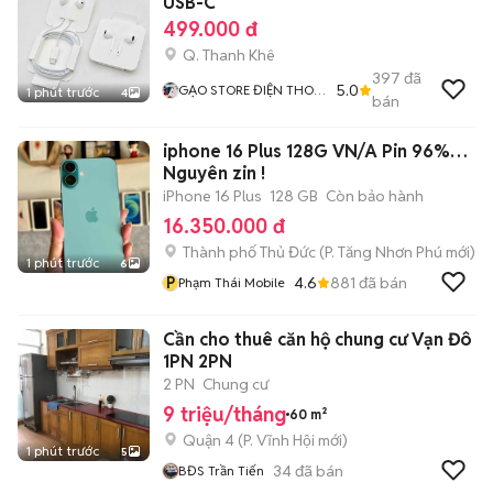
USB-C
499.000 đ
Q. Thanh Khê
397
đã
5.0
GẠO STORE ĐIỆN THOẠI
1 phút trước
4
bán
TRẢ GÓP GIÁ RẺ ĐÀ
NẴNG
iphone 16 Plus 128G VN/A Pin 96%…
Nguyên zin !
iPhone 16 Plus
128 GB
Còn bảo hành
16.350.000 đ
Thành phố Thủ Đức
(
P. Tăng Nhơn Phú
mới)
1 phút trước
6
P
4.6
881
đã bán
Phạm Thái Mobile
Cần cho thuê căn hộ chung cư Vạn Đô
1PN 2PN
2 PN
Chung cư
9 triệu/tháng
60 m²
Quận 4
(
P. Vĩnh Hội
mới)
1 phút trước
5
34
đã bán
BĐS Trần Tiến