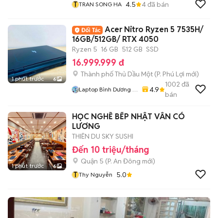
T
4.5
4
đã bán
TRAN SONG HA
Acer Nitro Ryzen 5 7535H/
16GB/512GB/ RTX 4050
Ryzen 5
16 GB
512 GB
SSD
16.999.999 đ
Thành phố Thủ Dầu Một
(
P. Phú Lợi
mới)
1 phút trước
6
1002
đã
4.9
Laptop Bình Dương (
bán
Huỳnh Gia )
HỌC NGHỀ BẾP NHẬT VẪN CÓ
LƯƠNG
THIÊN DU SKY SUSHI
Đến 10 triệu/tháng
Quận 5
(
P. An Đông
mới)
1 phút trước
6
T
5.0
Thy Nguyễn