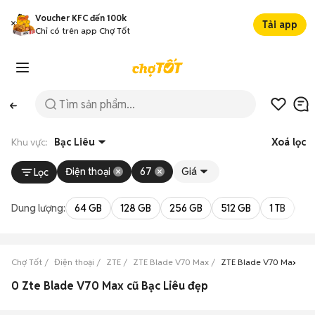
Voucher KFC đến 100k
Tải app
Chỉ có trên app Chợ Tốt
Khu vực:
Bạc Liêu
Xoá lọc
Điện thoại
67
Giá
Lọc
Dung lượng:
64 GB
128 GB
256 GB
512 GB
1 TB
2 
Chợ Tốt
Điện thoại
ZTE
ZTE Blade V70 Max
ZTE Blade V70 Max Bạc 
0 Zte Blade V70 Max cũ Bạc Liêu đẹp