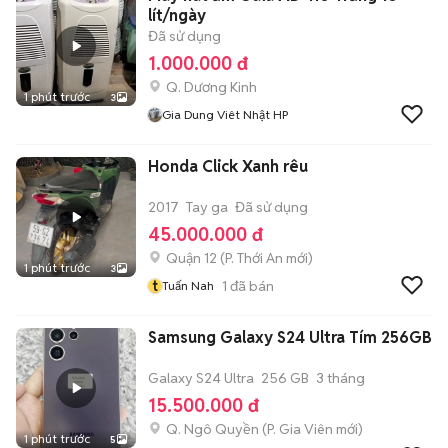
lít/ngày
Đã sử dụng
1.000.000 đ
Q. Dương Kinh
1 phút trước
3
Gia Dung Viêt Nhật HP
Honda Click Xanh rêu
2017
Tay ga
Đã sử dụng
45.000.000 đ
Quận 12
(
P. Thới An
mới)
1 phút trước
3
t
1
đã bán
Tuấn Nah
Samsung Galaxy S24 Ultra Tím 256GB
Galaxy S24 Ultra
256 GB
3 tháng
15.500.000 đ
Q. Ngô Quyền
(
P. Gia Viên
mới)
1 phút trước
5