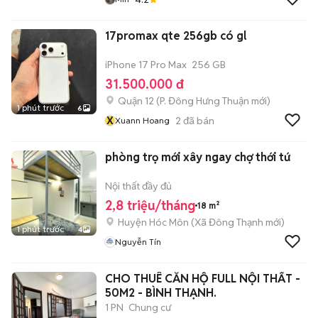
17promax qte 256gb có gl
iPhone 17 Pro Max
256 GB
31.500.000 đ
Quận 12
(
P. Đông Hưng Thuận
mới)
1 phút trước
6
X
2
đã bán
Xuann Hoang
phòng trọ mới xây ngay chợ thới tứ
Nội thất đầy đủ
2,8 triệu/tháng
18 m²
Huyện Hóc Môn
(
Xã Đông Thạnh
mới)
1 phút trước
4
Nguyễn Tín
CHO THUÊ CĂN HỘ FULL NỘI THẤT -
50M2 - BÌNH THẠNH.
1 PN
Chung cư