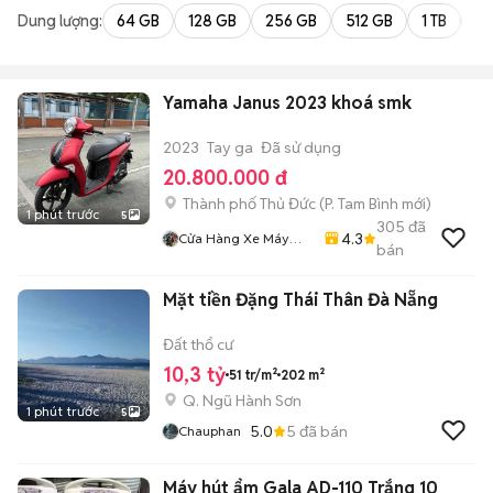
Dung lượng:
64 GB
128 GB
256 GB
512 GB
1 TB
2 
Yamaha Janus 2023 khoá smk
2023
Tay ga
Đã sử dụng
20.800.000 đ
Thành phố Thủ Đức
(
P. Tam Bình
mới)
1 phút trước
5
305
đã
4.3
Cửa Hàng Xe Máy
bán
Kha Hoàng
Mặt tiền Đặng Thái Thân Đà Nẵng
Đất thổ cư
10,3 tỷ
51 tr/m²
202 m²
Q. Ngũ Hành Sơn
1 phút trước
5
5.0
5
đã bán
Chauphan
Máy hút ẩm Gala AD-110 Trắng 10