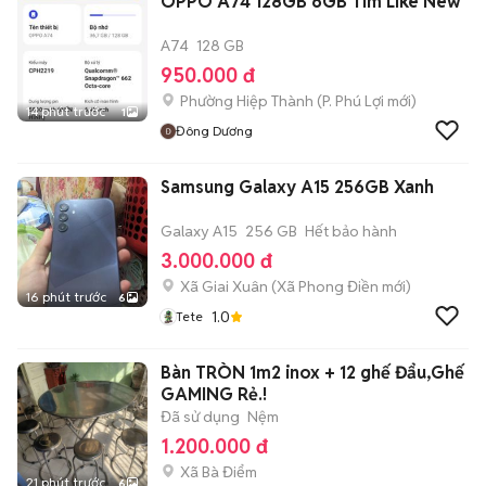
OPPO A74 128GB 6GB Tím Like New
A74
128 GB
950.000 đ
Phường Hiệp Thành
(
P. Phú Lợi
mới)
14 phút trước
1
Đông Dương
Samsung Galaxy A15 256GB Xanh
Galaxy A15
256 GB
Hết bảo hành
3.000.000 đ
Xã Giai Xuân
(
Xã Phong Điền
mới)
16 phút trước
6
1.0
Tete
Bàn TRÒN 1m2 inox + 12 ghế Đẩu,Ghế
GAMING Rẻ.!
Đã sử dụng
Nệm
1.200.000 đ
Xã Bà Điểm
21 phút trước
6