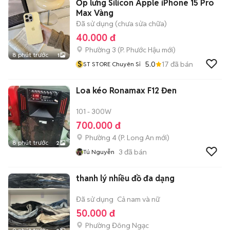
Ốp lưng Silicon Apple iPhone 15 Pro
Max Vàng
Đã sử dụng (chưa sửa chữa)
40.000 đ
Phường 3
(
P. Phước Hậu
mới)
8 phút trước
1
S
5.0
17
đã bán
ST STORE Chuyên Sỉ
Loa kéo Ronamax F12 Đen
101 - 300W
700.000 đ
Phường 4
(
P. Long An
mới)
8 phút trước
2
3
đã bán
Tú Nguyễn
thanh lý nhiều đồ đa dạng
Đã sử dụng
Cả nam và nữ
50.000 đ
Phường Đông Ngạc