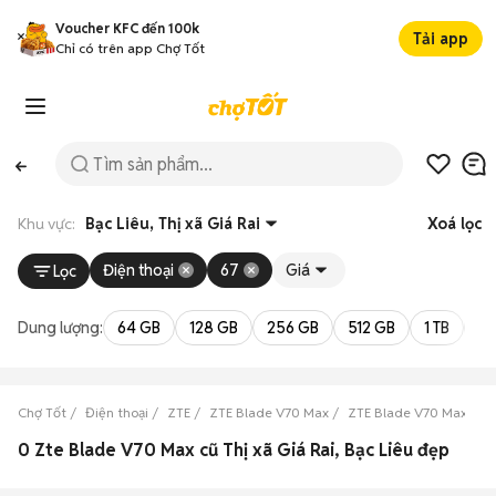
Voucher KFC đến 100k
Tải app
Chỉ có trên app Chợ Tốt
Khu vực:
Bạc Liêu, Thị xã Giá Rai
Xoá lọc
Điện thoại
67
Giá
Lọc
Dung lượng:
64 GB
128 GB
256 GB
512 GB
1 TB
2 
Chợ Tốt
Điện thoại
ZTE
ZTE Blade V70 Max
ZTE Blade V70 Max Bạc 
0 Zte Blade V70 Max cũ Thị xã Giá Rai, Bạc Liêu đẹp