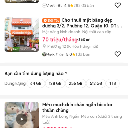
9 phút trước
2
4.8
283
đã bán
Vivuthrift
Cho thuê mặt bằng đẹp
đường 3/2, Phường 12, Quận 10. DT:
6x30m
Mặt bằng kinh doanh
Nội thất cao cấp
70 triệu/tháng
360 m²
Phường 12
(
P. Hòa Hưng
mới)
10 phút trước
4
5.0
1
đã bán
Ngọc Thúy
Bạn cần tìm
dung lượng
nào ?
Dung lượng:
64 GB
128 GB
256 GB
512 GB
1 TB
2 
Mèo muchckin chân ngắn bicolor
thuần chủng
Mèo Anh Lông Ngắn
Mèo con (dưới 3 tháng
tuổi)