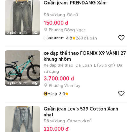
Quần jeans PRENDANG Xám
Đã sử dụng
Đồ nữ
150.000 đ
Phường Đông Ngạc
2 phút trước
3
4.8
283
đã bán
Vivuthrift
xe đạp thể thao FORNIX X9 VÀNH 27
khung nhôm
Xe đạp thể thao
Đài Loan
L (55.5 cm)
Đã
sử dụng
3.700.000 đ
3 phút trước
8
Phường Vĩnh Tuy
H
3.0
Hùng
Quần jean Levis 539 Cotton Xanh
nhạt
Đã sử dụng
Cả nam và nữ
220.000 đ