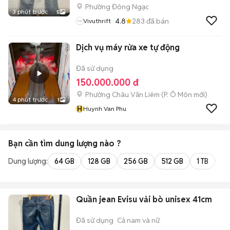
Phường Đông Ngạc
3 phút trước
5
4.8
283
đã bán
Vivuthrift
Dịch vụ máy rửa xe tự động
Đã sử dụng
150.000.000 đ
Phường Châu Văn Liêm
(
P. Ô Môn
mới)
4 phút trước
1
H
Huynh Van Phu
Bạn cần tìm
dung lượng
nào ?
Dung lượng:
64 GB
128 GB
256 GB
512 GB
1 TB
2 
Quần jean Evisu vải bò unisex 41cm
Đã sử dụng
Cả nam và nữ