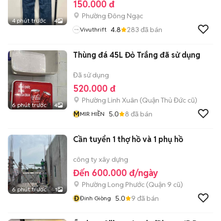
150.000 đ
Phường Đông Ngạc
4 phút trước
4
4.8
283
đã bán
Vivuthrift
Thùng đá 45L Đỏ Trắng đã sử dụng
Đã sử dụng
520.000 đ
Phường Linh Xuân (Quận Thủ Đức cũ)
6 phút trước
4
M
5.0
8
đã bán
MIR HIỀN
Cần tuyển 1 thợ hồ và 1 phụ hồ
công ty xây dựng
Đến 600.000 đ/ngày
Phường Long Phước (Quận 9 cũ)
6 phút trước
1
Đ
5.0
9
đã bán
Đinh Giòng