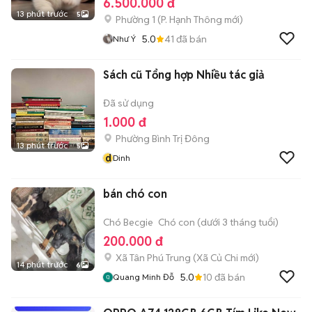
6.500.000 đ
13 phút trước
5
Phường 1
(
P. Hạnh Thông
mới)
5.0
41
đã bán
Như Ý
Sách cũ Tổng hợp Nhiều tác giả
Đã sử dụng
1.000 đ
Phường Bình Trị Đông
13 phút trước
5
d
Dinh
bán chó con
Chó Becgie
Chó con (dưới 3 tháng tuổi)
200.000 đ
Xã Tân Phú Trung
(
Xã Củ Chi
mới)
14 phút trước
6
5.0
10
đã bán
Quang Minh Đỗ