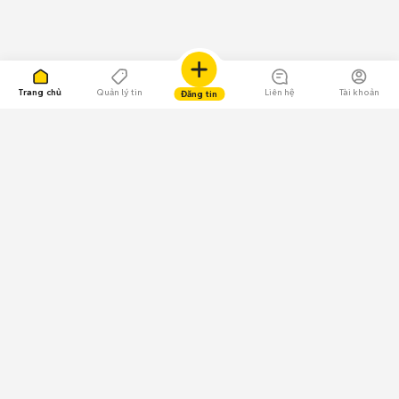
Trang chủ
Quản lý tin
Liên hệ
Tài khoản
Đăng tin
109.000 Bình chọn
Tải ứng dụng Chợ Tốt
Về Chợ Tốt
Quy chế sàn
Chính sách bảo mật
Giải quyết tranh chấp
CÔNG TY TNHH CHỢ TỐT - Người đại diện theo pháp luật:
Nguyễn Trọng Tấn; GPDKKD: 0312120782 do Sở KH & ĐT TP.HCM cấp ngày
11/01/2013;