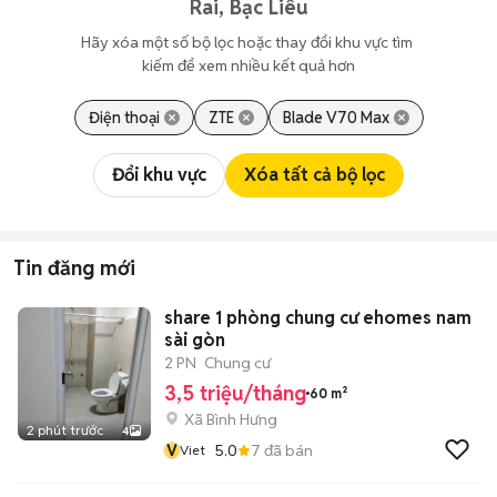
Rai, Bạc Liêu
Hãy xóa một số bộ lọc hoặc thay đổi khu vực tìm 
kiếm để xem nhiều kết quả hơn
Điện thoại
ZTE
Blade V70 Max
Đổi khu vực
Xóa tất cả bộ lọc
Tin đăng mới
share 1 phòng chung cư ehomes nam
sài gòn
2 PN
Chung cư
3,5 triệu/tháng
60 m²
Xã Bình Hưng
2 phút trước
4
V
5.0
7
đã bán
Viet