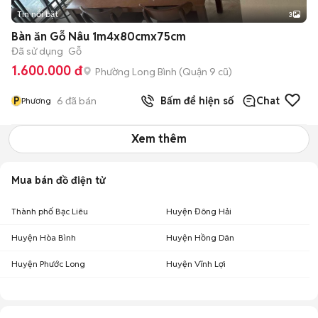
Tin nổi bật
3
Bàn ăn Gỗ Nâu 1m4x80cmx75cm
Đã sử dụng
Gỗ
1.600.000 đ
Phường Long Bình (Quận 9 cũ)
P
6
đã bán
Bấm để hiện số
Chat
Phương
Xem thêm
Mua bán đồ điện tử
Thành phố Bạc Liêu
Huyện Đông Hải
Huyện Hòa Bình
Huyện Hồng Dân
Huyện Phước Long
Huyện Vĩnh Lợi