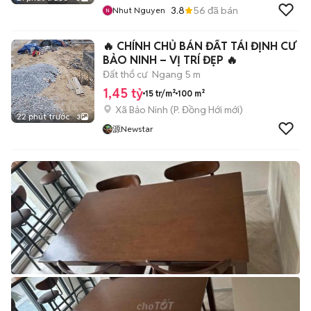
3.8
56
đã bán
Nhut Nguyen
🔥 CHÍNH CHỦ BÁN ĐẤT TÁI ĐỊNH CƯ
BẢO NINH – VỊ TRÍ ĐẸP 🔥
Đất thổ cư
Ngang 5 m
1,45 tỷ
15 tr/m²
100 m²
Xã Bảo Ninh
(
P. Đồng Hới
mới)
22 phút trước
3
源Newstar