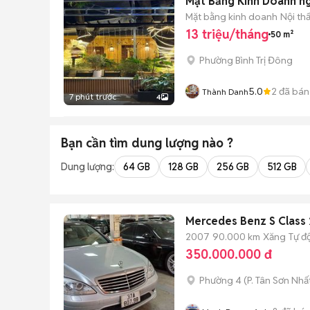
Mặt Bằng Kinh Doanh ng
Mặt bằng kinh doanh
Nội th
13 triệu/tháng
50 m²
Phường Bình Trị Đông
5.0
2
đã bán
Thành Danh
7 phút trước
4
Bạn cần tìm
dung lượng
nào ?
Dung lượng:
64 GB
128 GB
256 GB
512 GB
Mercedes Benz S Class
2007
90.000 km
Xăng
Tự đ
350.000.000 đ
Phường 4
(
P. Tân Sơn Nhấ