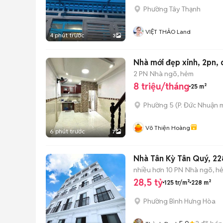
Phường Tây Thạnh
VIỆT THẢO Land
4 phút trước
3
2 PN
Nhà ngõ, hẻm
8 triệu/tháng
25 m²
Phường 5
(
P. Đức Nhuận
m
Võ Thiện Hoàng
6 phút trước
7
Nhà Tân Kỳ Tân Quý, 22
nhiều hơn 10 PN
Nhà ngõ, h
28,5 tỷ
125 tr/m²
228 m²
Phường Bình Hưng Hòa