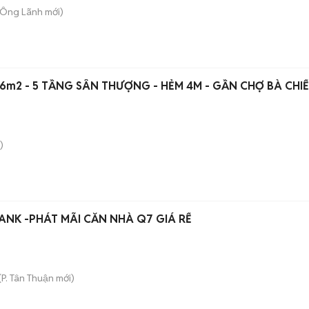
u Ông Lãnh
mới)
36m2 - 5 TẦNG SÂN THƯỢNG - HẺM 4M - GẦN CHỢ BÀ CHIỂ
)
K -PHÁT MÃI CĂN NHÀ Q7 GIÁ RỂ
(
P. Tân Thuận
mới)