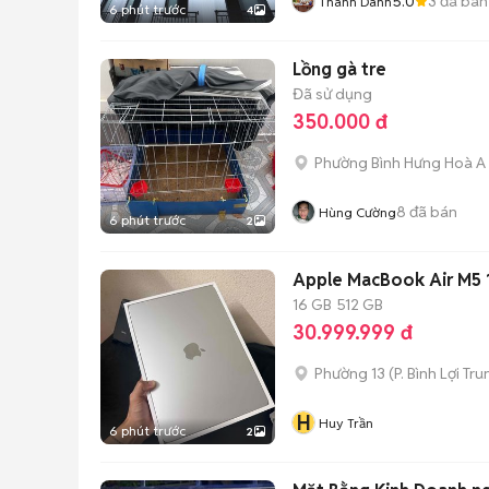
5.0
3
đã bán
Thành Danh
6 phút trước
4
Lồng gà tre
Đã sử dụng
350.000 đ
Phường Bình Hưng Hoà A
8
đã bán
Hùng Cường
6 phút trước
2
Apple MacBook Air M5 
16 GB
512 GB
30.999.999 đ
Phường 13
(
P. Bình Lợi Tr
H
Huy Trần
6 phút trước
2