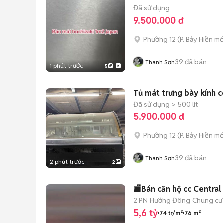
Đã sử dụng
9.500.000 đ
Phường 12
(
P. Bảy Hiền
mớ
39
đã bán
Thanh Sơn
1 phút trước
5
Tủ mát trưng bày kính c
Đã sử dụng
> 500 lít
5.900.000 đ
Phường 12
(
P. Bảy Hiền
mớ
39
đã bán
Thanh Sơn
2 phút trước
2
🏬Bán căn hộ cc Central
2 PN
Hướng Đông
Chung cư
5,6 tỷ
74 tr/m²
76 m²