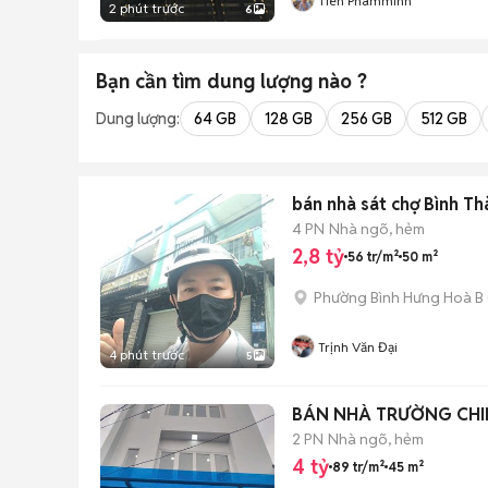
Tien Phamminh
2 phút trước
6
Bạn cần tìm
dung lượng
nào ?
Dung lượng:
64 GB
128 GB
256 GB
512 GB
bán nhà sát
4 PN
Nhà ngõ, hẻm
2,8 tỷ
56 tr/m²
50 m²
Phường Bình Hưng Hoà B
Trịnh Văn Đại
4 phút trước
5
BÁN NHÀ TRƯỜNG CHIN
2 PN
Nhà ngõ, hẻm
4 tỷ
89 tr/m²
45 m²