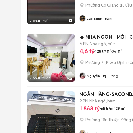
Phường Cô Giang
(
P. Cầ
Cao Minh Thành
2 phút trước
🔥 NHÀ NGON - MỚI - 
6 PN
Nhà ngõ, hẻm
4,6 tỷ
128 tr/m²
36 m²
Phường 7
(
P. Gia Định
mới
Nguyễn Thị Hương
2 phút trước
6
NGÂN HÀNG-SACOMBAN
2 PN
Nhà ngõ, hẻm
1,868 tỷ
65 tr/m²
29 m²
Phường Tân Thuận Đông