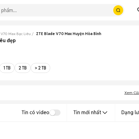
 V70 Max Bạc Liêu
ZTE Blade V70 Max Huyện Hòa Bình
iêu đẹp
1 TB
2 TB
> 2 TB
Xem Cử
Tin có video
Tin mới nhất
Dạng lư