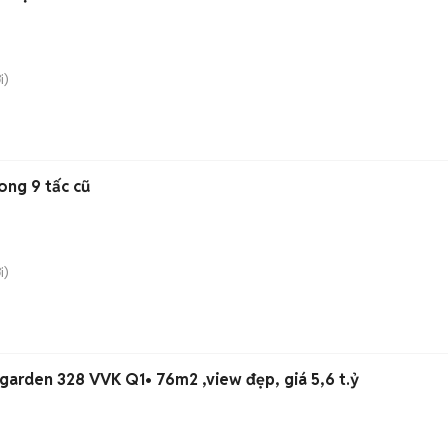
i)
ong 9 tấc cũ
i)
 garden 328 VVK Q1• 76m2 ,view đẹp, giá 5,6 t.ỷ