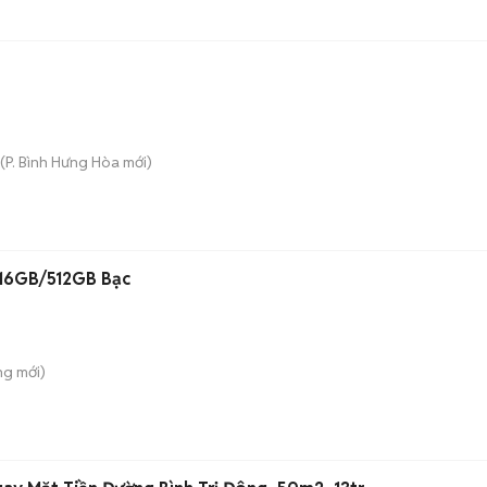
(
P. Bình Hưng Hòa
mới)
16GB/512GB Bạc
ung
mới)