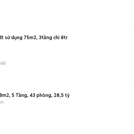
Nhà mới đẹp xinh, 2pn, dt sử dụng 75m2, 3tầng chỉ 8tr
ới)
8m2, 5 Tầng, 43 phòng, 28,5 tỷ
ẻm