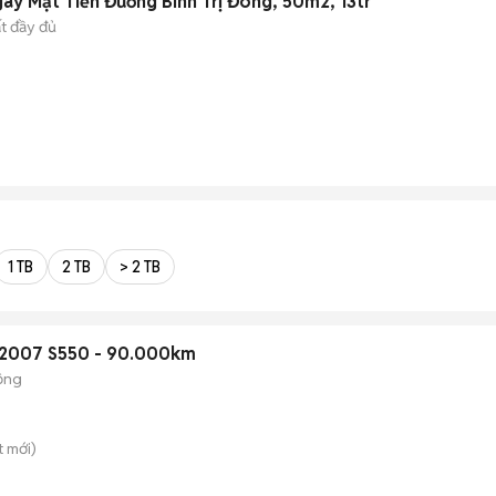
ay Mặt Tiền Đường Bình Trị Đông, 50m2, 13tr
ất đầy đủ
1 TB
2 TB
> 2 TB
 2007 S550 - 90.000km
ộng
t
mới)