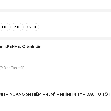
1 TB
2 TB
> 2 TB
 chợ Bình Thành,PBHHB, Q bình tân
(
P. Bình Tân
mới)
H – NGANG 5M HIẾM – 45M² – NHỈNH 4 TỶ – ĐẦU TƯ TỐT