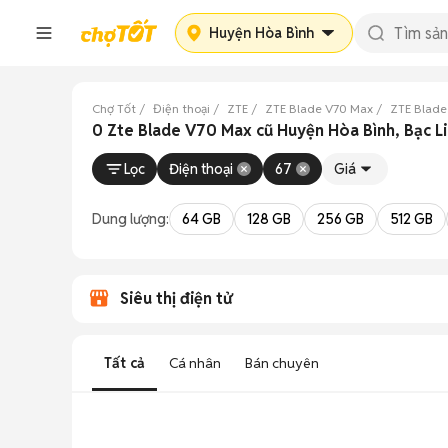
Huyện Hòa Bình
Chợ Tốt
Điện thoại
ZTE
ZTE Blade V70 Max
ZTE Blade
0 Zte Blade V70 Max cũ Huyện Hòa Bình, Bạc L
Lọc
Điện thoại
67
Giá
Dung lượng:
64 GB
128 GB
256 GB
512 GB
Siêu thị điện tử
Tất cả
Cá nhân
Bán chuyên