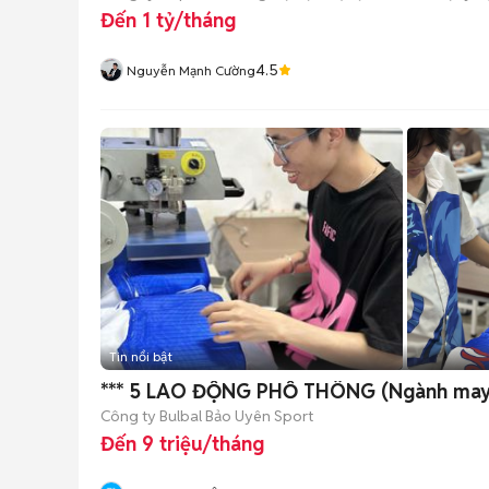
Đến 1 tỷ/tháng
4.5
Nguyễn Mạnh Cường
Tin nổi bật
*** 5 LAO ĐỘNG PHỔ THÔNG (Ngành may
Công ty Bulbal Bảo Uyên Sport
Đến 9 triệu/tháng