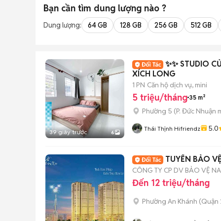
Bạn cần tìm
dung lượng
nào ?
Dung lượng:
64 GB
128 GB
256 GB
512 GB
✨✨ STUDIO C
XÍCH LONG
1 PN
Căn hộ dịch vụ, mini
5 triệu/tháng
35 m²
Phường 5
(
P. Đức Nhuận
m
5.0
Thái Thịnh Hifriendz
39 giây trước
6
TUYỂN BẢO VỆ
CÔNG TY CP DV BẢO VỆ NA
Đến 12 triệu/tháng
Phường An Khánh (Quận 