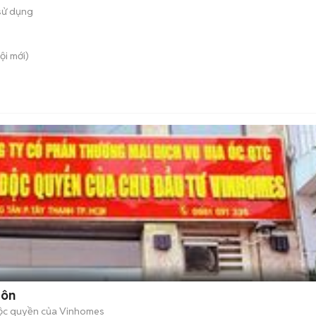
sử dụng
ội
mới)
uôn
 độc quyền của Vinhomes