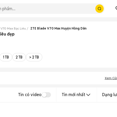
 V70 Max Bạc Liêu
ZTE Blade V70 Max Huyện Hồng Dân
iêu đẹp
1 TB
2 TB
> 2 TB
Xem Cử
Tin có video
Tin mới nhất
Dạng lư