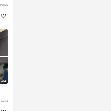
Thạnh
6
a
mới)