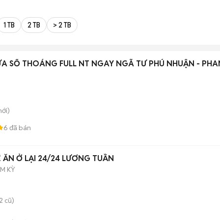
1 TB
2 TB
> 2 TB
ỬA SỔ THOÁNG FULL NT NGAY NGÃ TƯ PHÚ NHUẬN - PHA
ới)
6
đã bán
 ĂN Ở LẠI 24/24 LƯƠNG TUẦN
M KỲ
2 cũ)