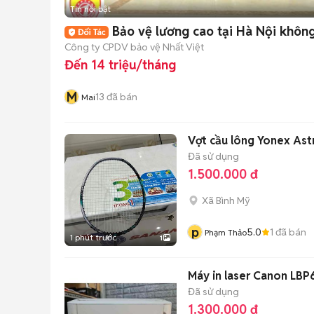
Tin nổi bật
Bảo vệ lương cao tại Hà Nội khôn
Công ty CPDV bảo vệ Nhất Việt
Đến 14 triệu/tháng
M
13
đã bán
Mai
Vợt cầu lông Yonex As
Đã sử dụng
1.500.000 đ
Xã Bình Mỹ
p
5.0
1
đã bán
Phạm Thảo
1 phút trước
1
Máy in laser Canon LBP
Đã sử dụng
1.300.000 đ