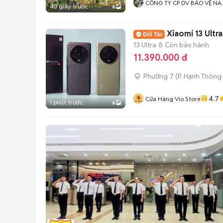
CÔNG TY CP DV BẢO VỆ N
40 giây trước
6
KỲ
Xiaomi 13 Ultr
13 Ultra
8
Còn bảo hành
11.390.000 đ
Phường 7
(
P. Hạnh Thông
4.7
Cửa Hàng Vio Store
1 phút trước
6