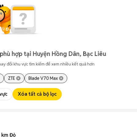
phù hợp tại Huyện Hồng Dân, Bạc Liêu
hay đổi khu vực tìm kiếm để xem nhiều kết quả hơn
ZTE
Blade V70 Max
 vực
Xóa tất cả bộ lọc
5 km Đỏ