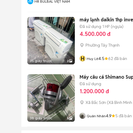
HR BULBAL VIỆT NAM
máy lạn
Đã sử dụng
1 HP (ngựa)
4.500.000 đ
Phường Tây Thạnh
H
4.5
62
đã bán
Huy Lê
35 giây trước
2
Máy câu cá Shimano Su
Đã sử dụng
1.200.000 đ
Xã Bắc Sơn
(
Xã Bình Minh
4.9
5
đã bán
Quân Nhân
38 giây trước
5