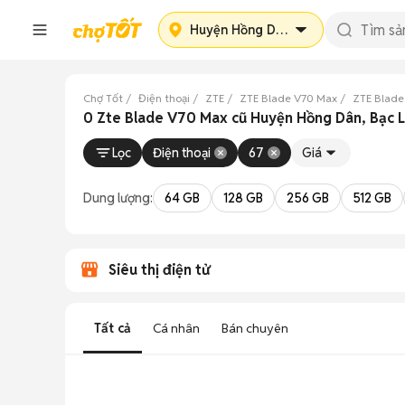
Huyện Hồng Dân
Chợ Tốt
Điện thoại
ZTE
ZTE Blade V70 Max
ZTE Blade
0 Zte Blade V70 Max cũ Huyện Hồng Dân, Bạc L
Lọc
Điện thoại
67
Giá
Dung lượng:
64 GB
128 GB
256 GB
512 GB
Siêu thị điện tử
Tất cả
Cá nhân
Bán chuyên