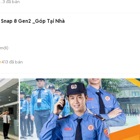
3
đã bán
AM
a Snap 8 Gen2 _Góp Tại Nhà
mới)
413
đã bán