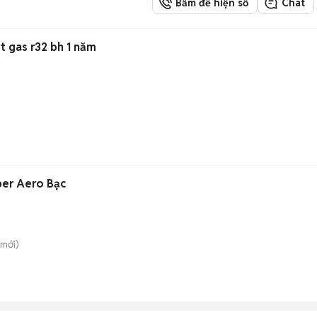
Bấm để hiện số
Chat
h daikin 1hp invet gas r32 bh 1 năm
per Aero Bạc
mới)