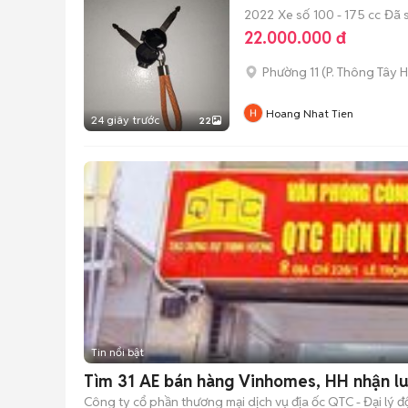
2022
Xe số
100 - 175 cc
Đã 
22.000.000 đ
Phường 11
(
P. Thông Tây H
Hoang Nhat Tien
24 giây trước
22
Tin nổi bật
Tìm 31 AE bán hàng Vinhomes, HH nhận l
Công ty cổ phần thương mại dịch vụ địa ốc QTC - Đại lý