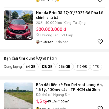
L
4.5
Lê Phúc
Honda Brio RS 27/01/2022 Đỏ Pha Lê
chính chủ bán
2021
40.000 km
Xăng
Tự động
320.000.000 đ
Phường Tân Thới Hiệp
1 phút trước
17
2
đã bán
Phước Sơn
Bạn cần tìm
dung lượng
nào ?
Dung lượng:
64 GB
128 GB
256 GB
512 GB
1 TB
2 
Bán đất liền kề Eco Retreat Long An,
1,5 tỷ, 100mv cách TP HCM chỉ 3km
Đất thổ cư
Ngang 5 m
1,5 tỷ
15 tr/m²
100 m²
B
4
đã bán
BaoBDS