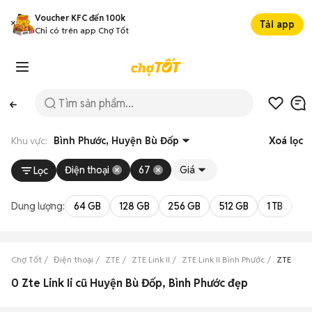
Voucher KFC đến 100k
Tải app
Chỉ có trên app Chợ Tốt
Khu vực:
Bình Phước, Huyện Bù Đốp
Xoá lọc
Điện thoại
67
Giá
Lọc
Dung lượng:
64 GB
128 GB
256 GB
512 GB
1 TB
2 
Chợ Tốt
Điện thoại
ZTE
ZTE Link II
ZTE Link II Bình Phước
ZTE Link
0 Zte Link Ii cũ Huyện Bù Đốp, Bình Phước đẹp