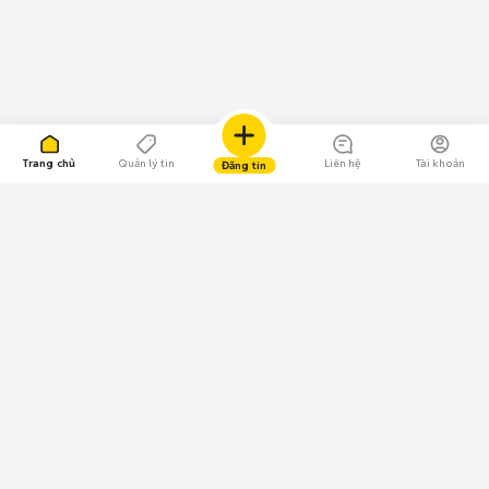
Trang chủ
Quản lý tin
Liên hệ
Tài khoản
Đăng tin
109.000 Bình chọn
Tải ứng dụng Chợ Tốt
Về Chợ Tốt
Quy chế sàn
Chính sách bảo mật
Giải quyết tranh chấp
CÔNG TY TNHH CHỢ TỐT - Người đại diện theo pháp luật: