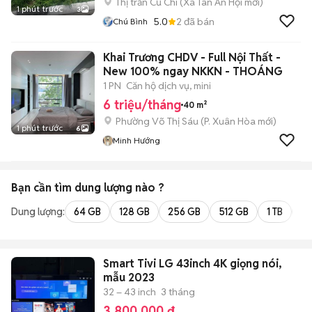
Thị trấn Củ Chi
(
Xã Tân An Hội
mới)
1 phút trước
3
5.0
2
đã bán
Chú Bình
Khai Trương CHDV - Full Nội Thất -
New 100% ngay NKKN - THOÁNG
1 PN
Căn hộ dịch vụ, mini
6 triệu/tháng
40 m²
Phường Võ Thị Sáu
(
P. Xuân Hòa
mới)
1 phút trước
6
Minh Hướng
Bạn cần tìm
dung lượng
nào ?
Dung lượng:
64 GB
128 GB
256 GB
512 GB
1 TB
2 
Smart Tivi LG 43inch 4K giọng nói,
mẫu 2023
32 – 43 inch
3 tháng
3.800.000 đ