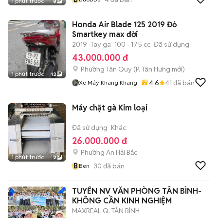
1 phút trước
8
Honda Air Blade 125 2019 Đỏ
Smartkey max đời
2019
Tay ga
100 - 175 cc
Đã sử dụng
43.000.000 đ
Phường Tân Quy
(
P. Tân Hưng
mới)
1 phút trước
12
4.6
41
đã bán
Xe Máy Khang Khang
Máy chặt gà Kim loại
Đã sử dụng
Khác
26.000.000 đ
Phường An Hải Bắc
1 phút trước
2
B
30
đã bán
Ben
TUYỂN NV VĂN PHÒNG TÂN BÌNH-
KHÔNG CẦN KINH NGHIỆM
MAXREAL Q. TÂN BÌNH