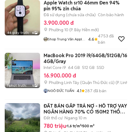
Apple Watch sr10 46mm Đen 94%
pin 95% zin chúa
Đã sử dụng (chưa sửa chữa)
Còn bảo hành
3.900.000 đ
Phường 10
(
P. Bảy Hiền
mới)
44 giây trước
6
4753
đã
4.6
Shop Trung Văn Apple
bán
Watch
MacBook Pro 2019 i9/64GB/512GB/16"
4GB/Gray
Intel Core i9
64 GB
512 GB
SSD
16.900.000 đ
Phường Linh Tây (Quận Thủ Đức cũ)
(
P. Linh 
1 phút trước
5
4.1
287
đã bán
NGÔ ĐỨC TUẤN
ĐẤT BÁN GẤP TRẢ NỢ - HỖ TRỢ VAY
NGÂN HÀNG 70% CÓ 150M2 THỔ
CƯ
Đất thổ cư
Ngang 10 m
780 triệu
1,6 tr/m²
500 m²