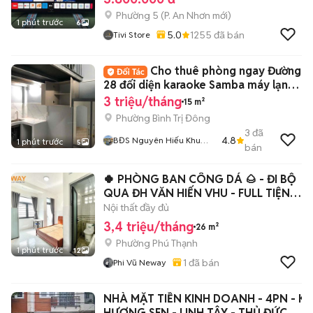
Phường 5
(
P. An Nhơn
mới)
1 phút trước
6
5.0
1255
đã bán
Tivi Store
Cho thuê phòng ngay Đường
28 đối diện karaoke Samba máy lạnh
có gác
3 triệu/tháng
15 m²
Phường Bình Trị Đông
3
đã
4.8
BĐS Nguyên Hiếu Khu
1 phút trước
5
bán
Tên Lửa
🍀 PHÒNG BAN CÔNG DÁ 🌰 - ĐI BỘ
QUA ĐH VĂN HIẾN VHU - FULL TIỆN
NGHI
Nội thất đầy đủ
3,4 triệu/tháng
26 m²
Phường Phú Thạnh
1 phút trước
12
1
đã bán
Phi Vũ Neway
NHÀ MẶT TIỀN KINH DOANH - 4PN - K
HƯƠNG SEN - LINH TÂY - THỦ ĐỨC