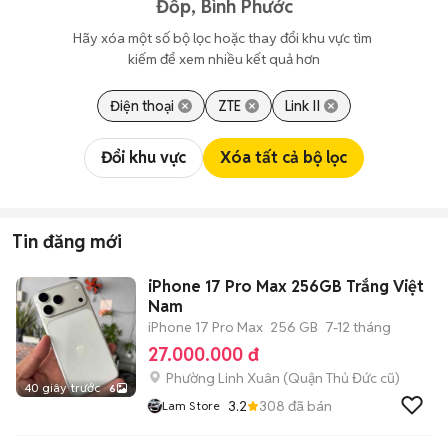
Đốp, Bình Phước
Hãy xóa một số bộ lọc hoặc thay đổi khu vực tìm 
kiếm để xem nhiều kết quả hơn
Điện thoại
ZTE
Link II
Đổi khu vực
Xóa tất cả bộ lọc
Tin đăng mới
iPhone 17 Pro Max 256GB Trắng Việt
Nam
iPhone 17 Pro Max
256 GB
7-12 tháng
27.000.000 đ
Phường Linh Xuân (Quận Thủ Đức cũ)
40 giây trước
6
3.2
308
đã bán
Lam Store