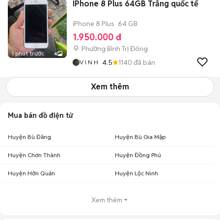
IPhone 8 Plus 64GB Trắng quốc tế
iPhone 8 Plus
64 GB
1.950.000 đ
Phường Bình Trị Đông
1 phút trước
4
4.5
1140
đã bán
V I N H
Xem thêm
Mua bán đồ điện tử
Huyện Bù Đăng
Huyện Bù Gia Mập
Huyện Chơn Thành
Huyện Đồng Phú
Huyện Hớn Quản
Huyện Lộc Ninh
Xem thêm