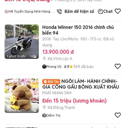
Bấm để hiện số
Chat
HR Tuyển Dụng Nhà Hàng Bò
Tơ Nhân Phát
Honda Winner 150 2016 chính chủ
biển 94
2016
Tay côn/Moto
100 - 175 cc
Đã sử
dụng
13.900.000 đ
1 phút trước
13
Xã Vĩnh Lộc A
4.9
769
đã bán
Phong Vũ
NGỒI LÀM- HÀNH CHÍNH-
GIA CÔNG GẤU BÔNG XUẤT KHẨU
PHÁT NHÂN TÂM
Đến 15 triệu (lương khoán)
Xã Đông Thạnh
1 phút trước
1
Diễm Thị