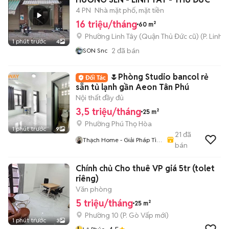
4 PN
Nhà mặt phố, mặt tiền
16 triệu/tháng
60 m²
Phường Linh Tây (Quận Thủ Đức cũ)
(
P. Linh 
1 phút trước
4
2
đã bán
SON Snc
🌷Phòng Studio bancol rẻ
sẵn tủ lạnh gần Aeon Tân Phú
Nội thất đầy đủ
3,5 triệu/tháng
25 m²
Phường Phú Thọ Hòa
1 phút trước
9
21
đã
Thạch Home - Giải Pháp Tìm
bán
Phòng
Chính chủ Cho thuê VP giá 5tr (tolet
riêng)
Văn phòng
5 triệu/tháng
25 m²
Phường 10
(
P. Gò Vấp
mới)
1 phút trước
3