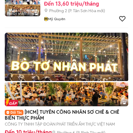
Đến 13,60 triệu/tháng
Phường 2
(
P. Tân Sơn Hòa
mới)
1 phút trước
6
M
Mỹ Quyên
Tin nổi bật
6
+
2
[HCM] TUYỂN CÔNG NHÂN SƠ CHẾ & CHẾ
BIẾN THỰC PHẨM
CÔNG TY TNHH TẬP ĐOÀN PHÁT TRIỂN ẨM THỰC VIỆT NAM
Đến 10 triệu/tháng
Phường 6
(
P. Bình Tây
mới)