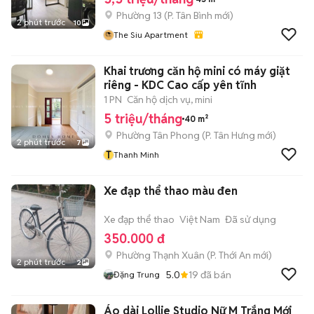
Phường 13
(
P. Tân Bình
mới)
2 phút trước
10
The Siu Apartment
Khai trương căn hộ mini có máy giặt
riêng - KDC Cao cấp yên tĩnh
1 PN
Căn hộ dịch vụ, mini
5 triệu/tháng
40 m²
Phường Tân Phong
(
P. Tân Hưng
mới)
2 phút trước
7
T
Thanh Minh
Xe đạp thể thao màu đen
Xe đạp thể thao
Việt Nam
Đã sử dụng
350.000 đ
Phường Thạnh Xuân
(
P. Thới An
mới)
2 phút trước
2
5.0
19
đã bán
Đặng Trung
Áo dài Lollie Studio Nữ M Trắng Mới