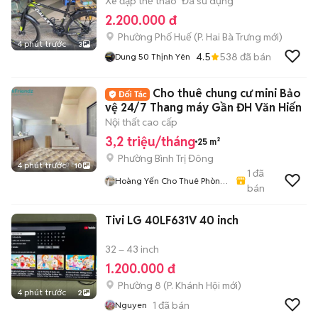
Xe đạp thể thao
Đã sử dụng
2.200.000 đ
Phường Phố Huế
(
P. Hai Bà Trưng
mới)
4 phút trước
3
4.5
538
đã bán
Dung 50 Thịnh Yên
Cho thuê chung cư mini Bảo
vệ 24/7 Thang máy Gần ĐH Văn Hiến
Nội thất cao cấp
3,2 triệu/tháng
25 m²
Phường Bình Trị Đông
4 phút trước
10
1
đã
Hoàng Yến Cho Thuê Phòng
bán
- CHDV TpHCM
Tivi LG 40LF631V 40 inch
32 – 43 inch
1.200.000 đ
Phường 8
(
P. Khánh Hội
mới)
4 phút trước
2
1
đã bán
Nguyen