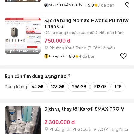
5.0
9
đã bán
NGUYỄN VĂN CƯỜNG
Sạc đa năng Momax 1-World PD 120W
Titan Cũ
Đã sử dụng (chưa sửa chữa)
Hết bảo hành
750.000 đ
Phường Khuê Trung
(
P. Cẩm Lệ
mới)
2 phút trước
2
T
5.0
4
đã bán
Trung Trần
Bạn cần tìm
dung lượng
nào ?
Dung lượng:
64 GB
128 GB
256 GB
512 GB
1 TB
2 
Dịch vụ thay lõi Karofi SMAX PRO V
2.300.000 đ
Phường Tân Phú (Quận 9 cũ)
(
P. Tăng Nhơn P