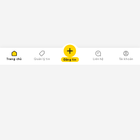
Trang chủ
Quản lý tin
Liên hệ
Tài khoản
Đăng tin
109.000 Bình chọn
Tải ứng dụng Chợ Tốt
Về Chợ Tốt
Quy chế sàn