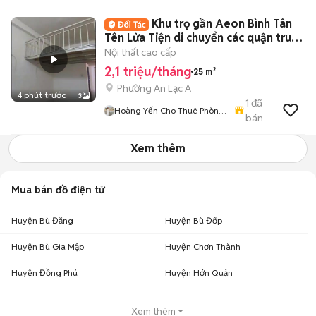
Khu trọ gần Aeon Bình Tân
Tên Lửa Tiện di chuyển các quận trung
tâm
Nội thất cao cấp
2,1 triệu/tháng
25 m²
Phường An Lạc A
4 phút trước
3
1
đã
Hoàng Yến Cho Thuê Phòng
bán
- CHDV TpHCM
Xem thêm
Mua bán đồ điện tử
Huyện Bù Đăng
Huyện Bù Đốp
Huyện Bù Gia Mập
Huyện Chơn Thành
Huyện Đồng Phú
Huyện Hớn Quản
Xem thêm