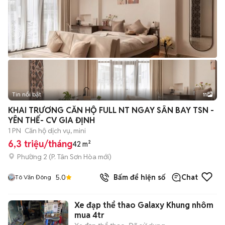
Tin nổi bật
11
+
2
KHAI TRƯƠNG CĂN HỘ FULL NT NGAY SÂN BAY TSN -
YÊN THẾ- CV GIA ĐỊNH
1 PN
Căn hộ dịch vụ, mini
6,3 triệu/tháng
42 m²
Phường 2
(
P. Tân Sơn Hòa
mới)
5.0
Bấm để hiện số
Chat
Tô Văn Đông
Xe đạp thể thao Galaxy Khung nhôm
mua 4tr