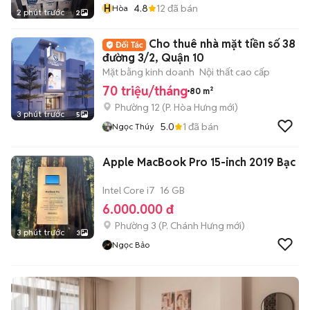
H
4.8
12
đã bán
Hòa
2 phút trước
2
Cho thuê nhà mặt tiền số 38
đường 3/2, Quận 10
Mặt bằng kinh doanh
Nội thất cao cấp
70 triệu/tháng
80 m²
Phường 12
(
P. Hòa Hưng
mới)
3 phút trước
5
5.0
1
đã bán
Ngọc Thúy
Apple MacBook Pro 15-inch 2019 Bạc
Intel Core i7
16 GB
6.000.000 đ
Phường 3
(
P. Chánh Hưng
mới)
3 phút trước
3
Ngọc Bảo