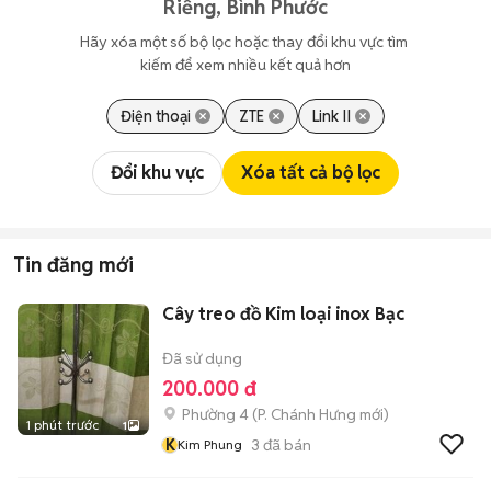
Riềng, Bình Phước
Hãy xóa một số bộ lọc hoặc thay đổi khu vực tìm 
kiếm để xem nhiều kết quả hơn
Điện thoại
ZTE
Link II
Đổi khu vực
Xóa tất cả bộ lọc
Tin đăng mới
Cây treo đồ Kim loại inox Bạc
Đã sử dụng
200.000 đ
Phường 4
(
P. Chánh Hưng
mới)
1 phút trước
1
K
3
đã bán
Kim Phung