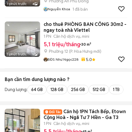
Phường An Phú Đông
1 phút trước
4
1
đã bán
Nguyễn Khoa
cho thuê PHÒNG BAN CÔNG 30m2 -
ngay toà nhà Viettel
1 PN
Căn hộ dịch vụ, mini
5,1 triệu/tháng
30 m²
Phường 12
(
P. Hòa Hưng
mới)
1 phút trước
5
5.0
BĐS Như Ngọc228
Bạn cần tìm
dung lượng
nào ?
Dung lượng:
64 GB
128 GB
256 GB
512 GB
1 TB
2 
Căn hộ 1PN Tách Bếp, Etown
Cộng Hoà - Ngã Tư 7 Hiền - Ga T3
1 PN
Căn hộ dịch vụ, mini
5,5 triệu/tháng
45 m²