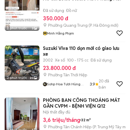
Đã sử dụng
Đồ nữ
350.000 đ
Phường Quang Trung
(
P. Hà Đông
mới)
2 phút trước
2
M
Minh Hằng Phạm
Suzuki Viva 110 dọn mới có giao lưu
xe
2002
Xe số
100 - 175 cc
Đã sử dụng
23.800.000 đ
Phường Tân Thới Hiệp
2 phút trước
20
20
đã
3.9
Sohp Hoa Tươi Hùng
bán
Thịnh
PHÒNG BAN CÔNG THOÁNG MÁT
GẦN CVPM - BỆNH VIỆN Q12
Nội thất đầy đủ
3,6 triệu/tháng
32 m²
Phường Tân Chánh Hiệp
(
P. Trung Mỹ Tây
mới
2 phút trước
5