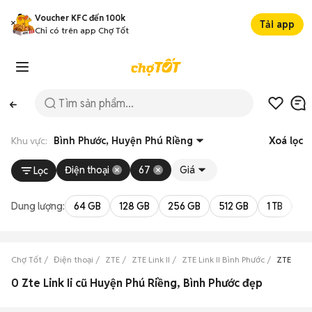
Voucher KFC đến 100k
Tải app
Chỉ có trên app Chợ Tốt
Khu vực:
Bình Phước, Huyện Phú Riềng
Xoá lọc
Điện thoại
67
Giá
Lọc
Dung lượng:
64 GB
128 GB
256 GB
512 GB
1 TB
2 
Chợ Tốt
Điện thoại
ZTE
ZTE Link II
ZTE Link II Bình Phước
ZTE Link 
0 Zte Link Ii cũ Huyện Phú Riềng, Bình Phước đẹp