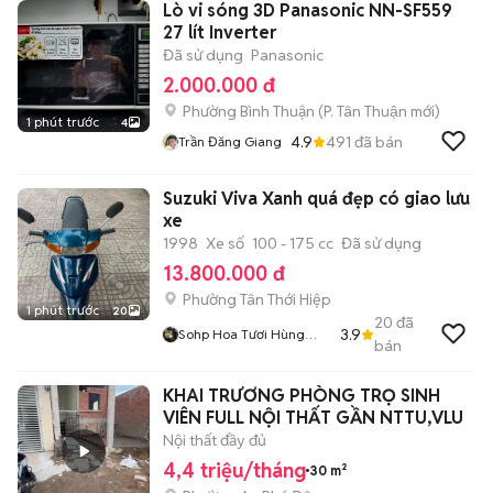
Lò vi sóng 3D Panasonic NN-SF559
27 lít Inverter
Đã sử dụng
Panasonic
2.000.000 đ
Phường Bình Thuận
(
P. Tân Thuận
mới)
1 phút trước
4
4.9
491
đã bán
Trần Đăng Giang
Suzuki Viva Xanh quá đẹp có giao lưu
xe
1998
Xe số
100 - 175 cc
Đã sử dụng
13.800.000 đ
Phường Tân Thới Hiệp
1 phút trước
20
20
đã
3.9
Sohp Hoa Tươi Hùng
bán
Thịnh
KHAI TRƯƠNG PHÒNG TRỌ SINH
VIÊN FULL NỘI THẤT GẦN NTTU,VLU
Nội thất đầy đủ
4,4 triệu/tháng
30 m²