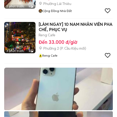
Phường Lái Thiêu
2 phút trước
5
Cộng Đồng Nhà Đất
[LÀM NGAY] 10 NAM NHÂN VIÊN PHA
CHẾ, PHỤC VỤ
Reng Cafe
Đến 33.000 đ/giờ
Phường 2
(
P. Cầu Kiệu
mới)
3 phút trước
5
Reng Cafe