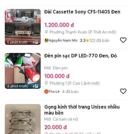
Đài Cassette Sony CFS-1140S Đen
1.200.000 đ
Phường Thạnh Xuân
(
P. Thới An
mới)
N
3.3
122
đã bán
Nguyễn Nam Nhi
5 phút trước
5
Đèn pin sạc DP LED-770 Đen, Đỏ
Mới
Đèn pin
100.000 đ
Phường 1
(
P. Cao Lãnh
mới)
6 phút trước
6
4
đã bán
Tho Lê
Gọng kính thời trang Unisex nhiều
màu bền
Mới
Cả nam và nữ
20.000 đ