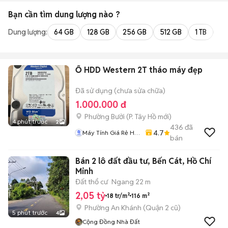
Bạn cần tìm
dung lượng
nào ?
Dung lượng:
64 GB
128 GB
256 GB
512 GB
1 TB
2 
Ổ HDD Western 2T tháo máy đẹp
Đã sử dụng (chưa sửa chữa)
1.000.000 đ
Phường Bưởi
(
P. Tây Hồ
mới)
4 phút trước
2
436
đã
4.7
Máy Tính Giá Rẻ Hà
bán
Nôi
Bán 2 lô đất đầu tư, Bến Cát, Hồ Chí
Minh
Đất thổ cư
Ngang 22 m
2,05 tỷ
18 tr/m²
116 m²
Phường An Khánh (Quận 2 cũ)
5 phút trước
4
Cộng Đồng Nhà Đất