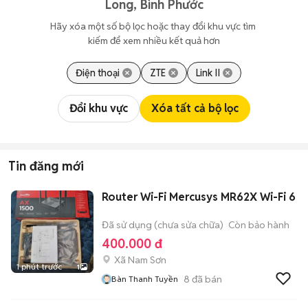
Long, Bình Phước
Hãy xóa một số bộ lọc hoặc thay đổi khu vực tìm 
kiếm để xem nhiều kết quả hơn
Điện thoại
ZTE
Link II
Đổi khu vực
Xóa tất cả bộ lọc
Tin đăng mới
Router Wi-Fi Mercusys MR62X Wi-Fi 6
Đã sử dụng (chưa sửa chữa)
Còn bảo hành
400.000 đ
Xã Nam Sơn
1 phút trước
1
8
đã bán
Bàn Thanh Tuyền