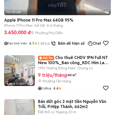
Tin nổi bật
3
Apple iPhone 11 Pro Max 64GB 95%
iPhone 11 Pro Max
64 GB
4-6 tháng
3.650.000 đ
Phường Phú Diễn
4.7
2
đã bán
Bấm để hiện số
Chat
Táo Sinh Viên
Cho thuê CHDV 1PN Full NT
New 100%_Ban công_KDC Him Lam
Quận 7.
1 PN
Hướng Đông Nam
Chung cư
9 triệu/tháng
40 m²
Phường Tân Hưng
4 phút trước
12
4.4
Cường
Bán đất góc 2 mặt tiền Nguyễn Văn
Trỗi, P.Hiệp Thành, 662m2
Đất thổ cư
Ngang 20 m