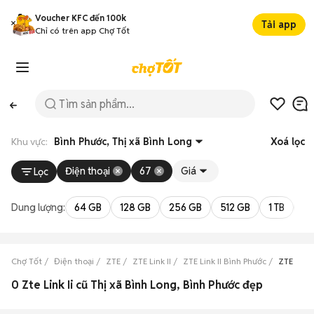
Voucher KFC đến 100k
Tải app
Chỉ có trên app Chợ Tốt
Khu vực:
Bình Phước, Thị xã Bình Long
Xoá lọc
Điện thoại
67
Giá
Lọc
Dung lượng:
64 GB
128 GB
256 GB
512 GB
1 TB
2 
Chợ Tốt
Điện thoại
ZTE
ZTE Link II
ZTE Link II Bình Phước
ZTE Link 
0 Zte Link Ii cũ Thị xã Bình Long, Bình Phước đẹp