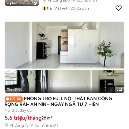
Phường Bưởi
(
P. Tây Hồ
mới)
6 phút trước
1
T
20
đã bán
Trần Việt Anh
Tin nổi bật
12
+
2
PHÒNG TRỌ FULL NỘI THẤT BAN CÔNG
RỘNG RÃI- AN NINH NGAY NGÃ TƯ 7 HIỀN
Nội thất đầy đủ
5,6 triệu/tháng
28 m²
Phường 13
(
P. Tân Bình
mới)