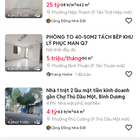
25 tỷ
38 tr/m²
662 m²
Phường Hiệp Thành
(
P. Tân Thới Hiệp
mới)
4 phút trước
4
Cộng Đồng Nhà Đất
PHÒNG TO 40-50M2 TÁCH BẾP KHU
LÝ PHỤC MAN Q7
Nội thất đầy đủ
5 triệu/tháng
50 m²
Phường Bình Thuận
(
P. Tân Thuận
mới)
4 phút trước
5
1
đã bán
Trang Home
Nhà 1 trệt 2 lầu mặt tiền kinh doanh
gần Chợ Thủ Dầu Một, Bình Dương
4 PN
Nhà mặt phố, mặt tiền
4 tỷ
63 tr/m²
64 m²
Phường Phú Cường
(
P. Thủ Dầu Một
mới)
4 phút trước
5
Cộng Đồng Nhà Đất