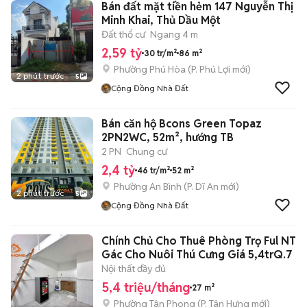
Bán đất mặt tiền hẻm 147 Nguyễn Thị
Minh Khai, Thủ Dầu Một
Đất thổ cư
Ngang 4 m
2,59 tỷ
30 tr/m²
86 m²
Phường Phú Hòa
(
P. Phú Lợi
mới)
2 phút trước
5
Cộng Đồng Nhà Đất
Bán căn hộ Bcons Green Topaz
2PN2WC, 52m², hướng TB
2 PN
Chung cư
2,4 tỷ
46 tr/m²
52 m²
Phường An Bình
(
P. Dĩ An
mới)
2 phút trước
5
Cộng Đồng Nhà Đất
Chính Chủ Cho Thuê Phòng Trọ Ful NT
Gác Cho Nuôi Thú Cưng Giá 5,4trQ.7
Nội thất đầy đủ
5,4 triệu/tháng
27 m²
Phường Tân Phong
(
P. Tân Hưng
mới)