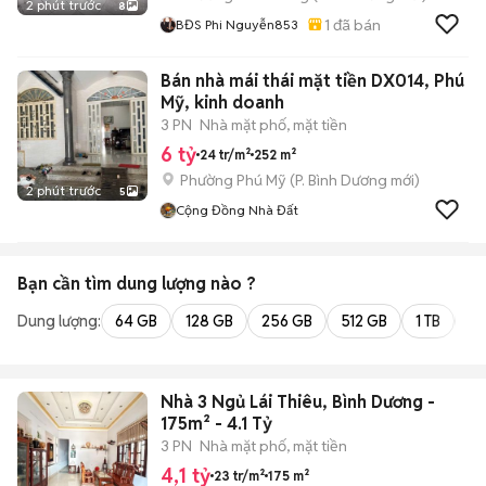
2 phút trước
8
1
đã bán
BĐS Phi Nguyễn853
Bán nhà mái thái mặt tiền DX014, Phú
Mỹ, kinh doanh
3 PN
Nhà mặt phố, mặt tiền
6 tỷ
24 tr/m²
252 m²
Phường Phú Mỹ
(
P. Bình Dương
mới)
2 phút trước
5
Cộng Đồng Nhà Đất
Bạn cần tìm
dung lượng
nào ?
Dung lượng:
64 GB
128 GB
256 GB
512 GB
1 TB
2 
Nhà 3 Ngủ Lái Thiêu, Bình Dương -
175m² - 4.1 Tỷ
3 PN
Nhà mặt phố, mặt tiền
4,1 tỷ
23 tr/m²
175 m²