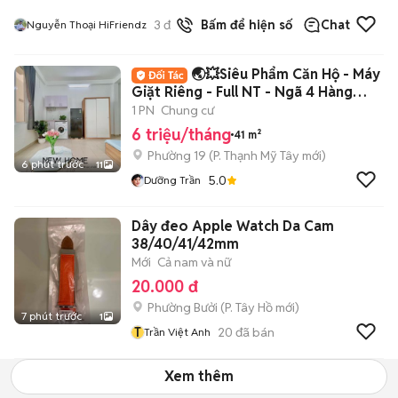
3
đã bán
Bấm để hiện số
Chat
Nguyễn Thoại HiFriendz
🌏💥Siêu Phẩm Căn Hộ - Máy
Giặt Riêng - Full NT - Ngã 4 Hàng
Xanh Q.BT
1 PN
Chung cư
6 triệu/tháng
41 m²
Phường 19
(
P. Thạnh Mỹ Tây
mới)
6 phút trước
11
5.0
Dưỡng Trần
Dây đeo Apple Watch Da Cam
38/40/41/42mm
Mới
Cả nam và nữ
20.000 đ
Phường Bưởi
(
P. Tây Hồ
mới)
7 phút trước
1
T
20
đã bán
Trần Việt Anh
Xem thêm