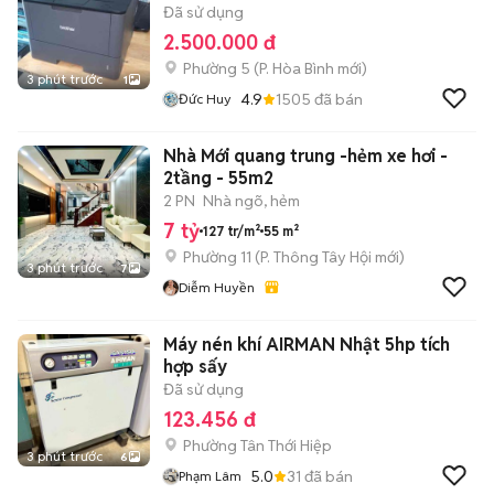
Đã sử dụng
2.500.000 đ
Phường 5
(
P. Hòa Bình
mới)
3 phút trước
1
4.9
1505
đã bán
Đức Huy
Nhà Mới quang trung -hẻm xe hơi -
2tầng - 55m2
2 PN
Nhà ngõ, hẻm
7 tỷ
127 tr/m²
55 m²
Phường 11
(
P. Thông Tây Hội
mới)
3 phút trước
7
Diễm Huyền
Máy nén khí AIRMAN Nhật 5hp tích
hợp sấy
Đã sử dụng
123.456 đ
Phường Tân Thới Hiệp
3 phút trước
6
5.0
31
đã bán
Phạm Lâm