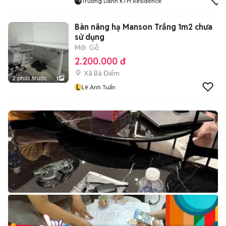
Trương Danh KTH Residence
Bàn nâng hạ Manson Trắng 1m2 chưa
sử dụng
Mới
Gỗ
2.200.000 đ
Xã Bà Điểm
2 phút trước
1
L
Lê Anh Tuấn