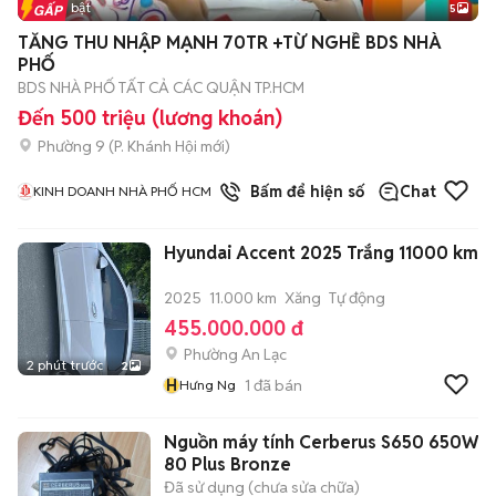
Tin nổi bật
5
TĂNG THU NHẬP MẠNH 70TR +TỪ NGHỀ BDS NHÀ
PHỐ
BDS NHÀ PHỐ TẤT CẢ CÁC QUẬN TP.HCM
Đến 500 triệu (lương khoán)
Phường 9
(
P. Khánh Hội
mới)
1
đã bán
Bấm để hiện số
Chat
KINH DOANH NHÀ PHỐ HCM
Hyundai Accent 2025 Trắng 11000 km
2025
11.000 km
Xăng
Tự động
455.000.000 đ
Phường An Lạc
2 phút trước
2
H
1
đã bán
Hưng Ng
Nguồn máy tính Cerberus S650 650W
80 Plus Bronze
Đã sử dụng (chưa sửa chữa)