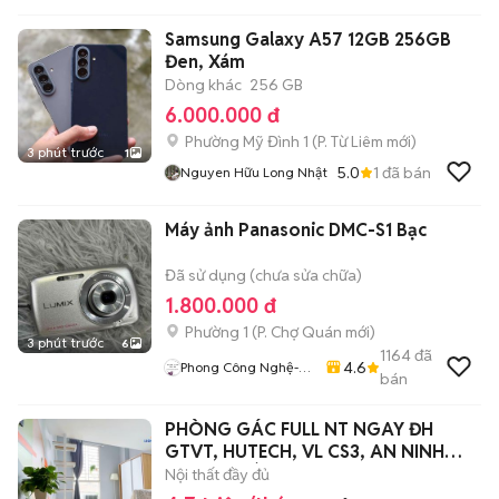
Samsung Galaxy A57 12GB 256GB
Đen, Xám
Dòng khác
256 GB
6.000.000 đ
Phường Mỹ Đình 1
(
P. Từ Liêm
mới)
3 phút trước
1
5.0
1
đã bán
Nguyen Hữu Long Nhật
Máy ảnh Panasonic DMC-S1 Bạc
Đã sử dụng (chưa sửa chữa)
1.800.000 đ
Phường 1
(
P. Chợ Quán
mới)
3 phút trước
6
1164
đã
4.6
Phong Công Nghệ-
bán
TienTranMobile
PHÒNG GÁC FULL NT NGAY ĐH
GTVT, HUTECH, VL CS3, AN NINH
THANG MÁY
Nội thất đầy đủ