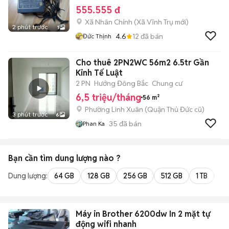
555.555 đ
Xã Nhân Chính
(
Xã Vĩnh Trụ
mới)
2 phút trước
1
4.6
12
đã bán
Đức Thịnh
Cho thuê 2PN2WC 56m2 6.5tr Gần
Kinh Tế Luật
2 PN
Hướng Đông Bắc
Chung cư
6,5 triệu/tháng
56 m²
Phường Linh Xuân (Quận Thủ Đức cũ)
3 phút trước
6
35
đã bán
Phan Ka
Bạn cần tìm
dung lượng
nào ?
Dung lượng:
64 GB
128 GB
256 GB
512 GB
1 TB
2 
Máy in Brother 6200dw In 2 mặt tự
động wifi nhanh