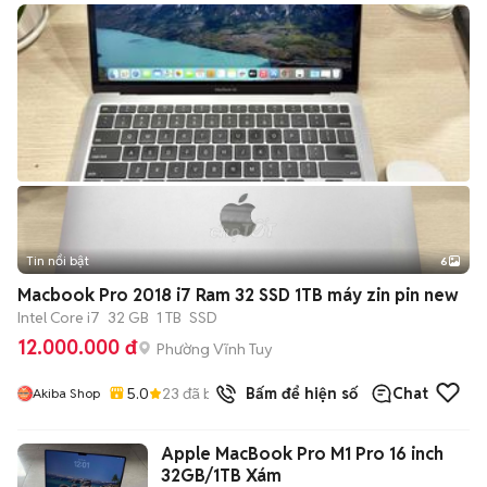
Tin nổi bật
6
+
2
Macbook Pro 2018 i7 Ram 32 SSD 1TB máy zin pin new
Intel Core i7
32 GB
1 TB
SSD
12.000.000 đ
Phường Vĩnh Tuy
5.0
23
đã bán
Bấm để hiện số
Chat
Akiba Shop
Apple MacBook Pro M1 Pro 16 inch
32GB/1TB Xám