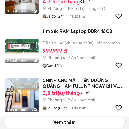
4,7 triệu/tháng
25 m²
Phường 11
(
P. Bình Lợi Trung
mới)
3 phút trước
10
11
đã bán
Lê Công Tính
tìm xác RAM Laptop DDR4 16GB
Đã sử dụng (chưa sửa chữa)
Hết bảo hành
999.999 đ
Phường 6
(
P. An Nhơn
mới)
3 phút trước
1
David Trần
CHÍNH CHỦ MẶT TIỀN DƯƠNG
QUẢNG HÀM FULL NT NGAY ĐH VL
CS3, IUH, EMART
3,8 triệu/tháng
25 m²
Phường 6
(
P. An Nhơn
mới)
11
đã bán
Lê Công Tính
4 phút trước
9
Xem thêm