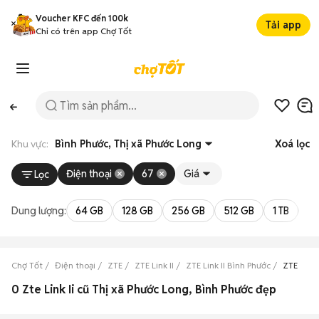
Voucher KFC đến 100k
Tải app
Chỉ có trên app Chợ Tốt
Khu vực:
Bình Phước, Thị xã Phước Long
Xoá lọc
Điện thoại
67
Giá
Lọc
Dung lượng:
64 GB
128 GB
256 GB
512 GB
1 TB
2 
Chợ Tốt
Điện thoại
ZTE
ZTE Link II
ZTE Link II Bình Phước
ZTE Link 
0 Zte Link Ii cũ Thị xã Phước Long, Bình Phước đẹp