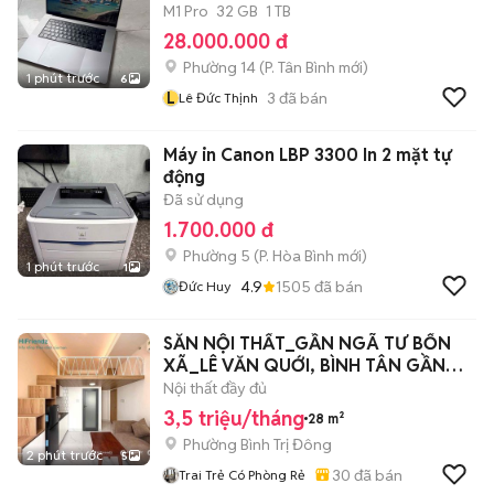
M1 Pro
32 GB
1 TB
28.000.000 đ
Phường 14
(
P. Tân Bình
mới)
1 phút trước
6
L
3
đã bán
Lê Đức Thịnh
Máy in Canon LBP 3300 In 2 mặt tự
động
Đã sử dụng
1.700.000 đ
Phường 5
(
P. Hòa Bình
mới)
1 phút trước
1
4.9
1505
đã bán
Đức Huy
SẴN NỘI THẤT_GẦN NGÃ TƯ BỐN
XÃ_LÊ VĂN QUỚI, BÌNH TÂN GẦN
ĐẠI HỌC VHU
Nội thất đầy đủ
3,5 triệu/tháng
28 m²
Phường Bình Trị Đông
2 phút trước
5
30
đã bán
Trai Trẻ Có Phòng Rẻ