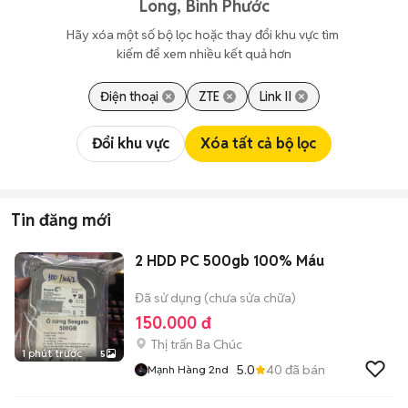
Long, Bình Phước
Hãy xóa một số bộ lọc hoặc thay đổi khu vực tìm 
kiếm để xem nhiều kết quả hơn
Điện thoại
ZTE
Link II
Đổi khu vực
Xóa tất cả bộ lọc
Tin đăng mới
2 HDD PC 500gb 100% Máu
Đã sử dụng (chưa sửa chữa)
150.000 đ
Thị trấn Ba Chúc
1 phút trước
5
5.0
40
đã bán
Mạnh Hàng 2nd