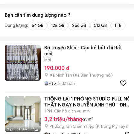
Bạn cần tìm
dung lượng
nào ?
Dung lượng:
64 GB
128 GB
256 GB
512 GB
1 TB
2 
Bộ truyện Shin - Cậu bé bút chì Rất
mới
Mới
190.000 đ
Xã Minh Tân
(
Xã Biện Thượng
mới)
2 phút trước
1
5
đã bán
Mèo
TRỐNG LẠI 1 PHÒNG STUDIO FULL NỘI
THẤT NGAY NGUYỄN ẢNH THỦ - ĐH
HUFLIT
1 PN
Căn hộ dịch vụ, mini
3,2 triệu/tháng
25 m²
Phường Tân Chánh Hiệp
(
P. Trung Mỹ Tây
mới
2 phút trước
10