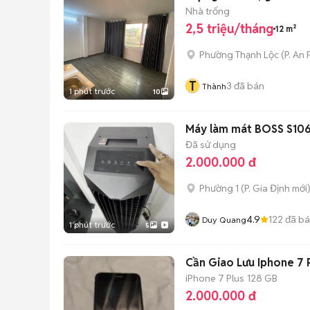
Nhà trống
2,5 triệu/tháng
12 m²
Phường Thạnh Lộc
(
P. An
T
3
đã bán
Thành
1 phút trước
10
Máy làm mát BOSS S106 
Đã sử dụng
2.000.000 đ
Phường 1
(
P. Gia Định
mới
4.9
122
đã b
Duy Quang
1 phút trước
5
Cần Giao Lưu Iphone 7 
iPhone 7 Plus
128 GB
2.000.000 đ