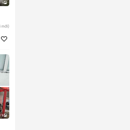
1
i
mới)
5