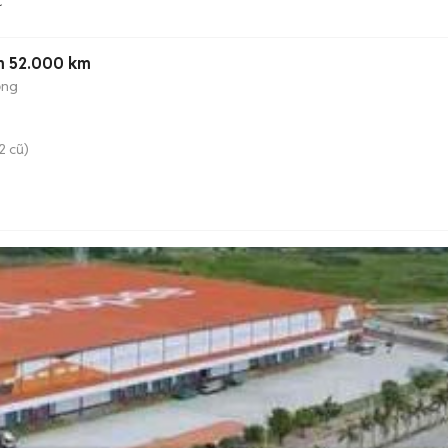
C
m 52.000 km
ộng
2 cũ)