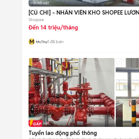
Tin nổi bật
[CỦ CHI] - NHÂN VIÊN KHO SHOPEE LƯƠ
Shopee
Đến 14 triệu/tháng
M
1
đã bán
Ms.Thư
Tin nổi bật
Tuyển lao động phổ thông