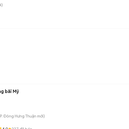
i)
ng bãi Mỹ
P. Đông Hưng Thuận
mới)
4.0
227
đã bán