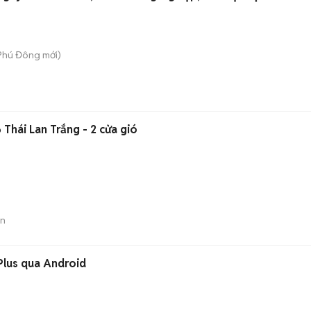
 Phú Đông
mới)
Thái Lan Trắng - 2 cửa gió
)
án
Plus qua Android