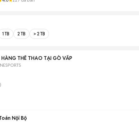
1 TB
2 TB
> 2 TB
 HÀNG THỂ THAO TẠI GÒ VẤP
ONESPORTS
)
Toán Nội Bộ