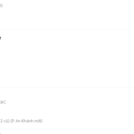
i)
ẹ
A&C
2 cũ)
(
P. An Khánh
mới)