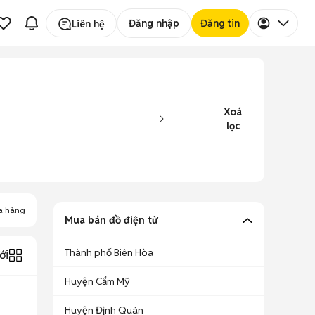
Đăng nhập
Đăng tin
Liên hệ
Xoá
lọc
a hàng
Mua bán đồ điện tử
Thành phố Biên Hòa
ới
Huyện Cẩm Mỹ
Huyện Định Quán