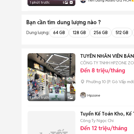
Tiến Dũng Audio Q12 HCM
1 phút trước
5
Bạn cần tìm
dung lượng
nào ?
Dung lượng:
64 GB
128 GB
256 GB
512 GB
TUYỂN NHÂN VIÊN BÁN
CÔNG TY TNHH HPZONE Z
Đến 8 triệu/tháng
Phường 10
(
P. Gò Vấp
mới
Hpzone
1 phút trước
4
Tuyển Kế Toán Kho, Kế 
Công Ty Ngọc Chi
Đến 12 triệu/tháng