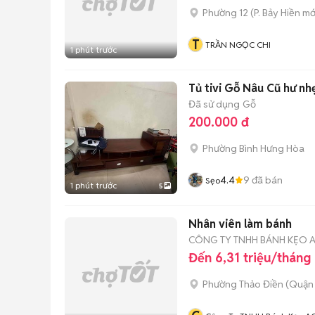
Phường 12
(
P. Bảy Hiền
mớ
T
TRẦN NGỌC CHI
1 phút trước
Tủ tivi Gỗ Nâu Cũ hư nh
Đã sử dụng
Gỗ
200.000 đ
Phường Bình Hưng Hòa
4.4
9
đã bán
Sẹo
1 phút trước
5
Nhân viên làm bánh
CÔNG TY TNHH BÁNH KẸO 
Đến 6,31 triệu/tháng
Phường Thảo Điền (Quận 