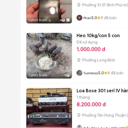
Phường 10
(
P. Bình Phú
mớ
5.0
9
đã bán
Phan
1 phút trước
4
Heo 10kg/con 5 con
Đã sử dụng
1.000.000 đ
Phường Long Bình
5.0
8
đã bán
Tuenboss
1 phút trước
5
Loa Bose 301 seri IV hà
1 tháng
8.200.000 đ
Phường Tân Hưng Thuận
(