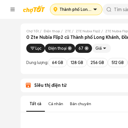
Thành phố Long Khánh
Chợ Tốt
Điện thoại
ZTE
ZTE Nubia Flip2
ZTE Nubia Fli
0 Zte Nubia Flip2 cũ Thành phố Long Khánh, Đồ
Lọc
Điện thoại
67
Giá
Dung lượng:
64 GB
128 GB
256 GB
512 GB
Siêu thị điện tử
Tất cả
Cá nhân
Bán chuyên