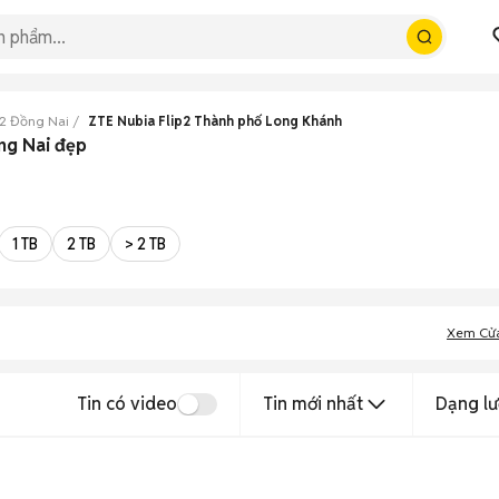
p2 Đồng Nai
ZTE Nubia Flip2 Thành phố Long Khánh
ng Nai đẹp
1 TB
2 TB
> 2 TB
Xem Cử
Tin có video
Tin mới nhất
Dạng lư