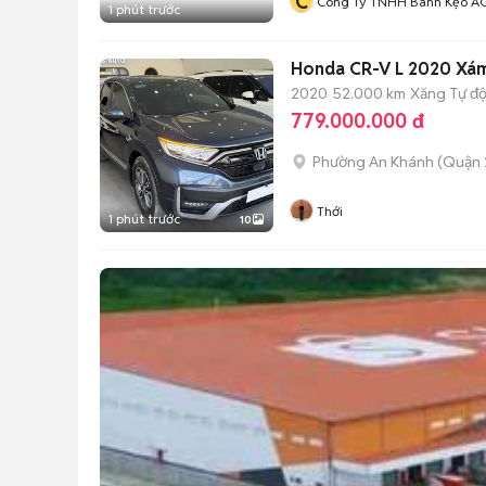
C
Công Ty TNHH Bánh Kẹo A
1 phút trước
Honda CR-V L 2020 Xá
2020
52.000 km
Xăng
Tự đ
779.000.000 đ
Phường An Khánh (Quận 
Thới
1 phút trước
10