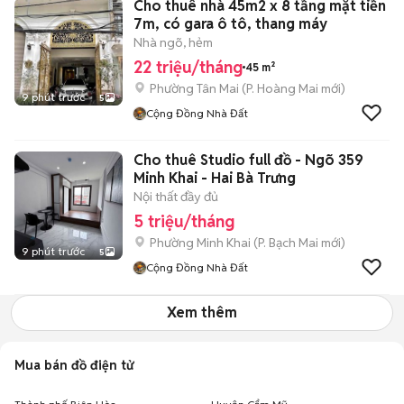
Cho thuê nhà 45m2 x 8 tầng mặt tiền
7m, có gara ô tô, thang máy
Nhà ngõ, hẻm
22 triệu/tháng
45 m²
Phường Tân Mai
(
P. Hoàng Mai
mới)
9 phút trước
5
Cộng Đồng Nhà Đất
Cho thuê Studio full đồ - Ngõ 359
Minh Khai - Hai Bà Trưng
Nội thất đầy đủ
5 triệu/tháng
Phường Minh Khai
(
P. Bạch Mai
mới)
9 phút trước
5
Cộng Đồng Nhà Đất
Xem thêm
Mua bán đồ điện tử