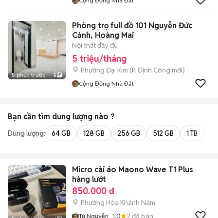
Cộng Đồng Nhà Đất
Phòng trọ full đồ 101 Nguyễn Đức
Cảnh, Hoàng Mai
Nội thất đầy đủ
5 triệu/tháng
Phường Đại Kim
(
P. Định Công
mới)
5 phút trước
5
Cộng Đồng Nhà Đất
Bạn cần tìm
dung lượng
nào ?
Dung lượng:
64 GB
128 GB
256 GB
512 GB
1 TB
2 
Micro cài áo Maono Wave T1 Plus
hàng lướt
850.000 đ
Phường Hòa Khánh Nam
1.0
2
đã bán
Tú Nguyễn