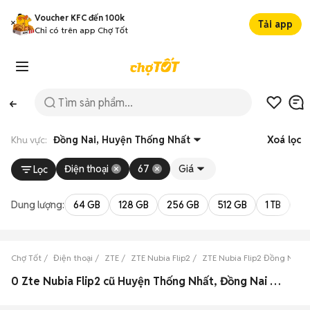
Voucher KFC đến 100k
Tải app
Chỉ có trên app Chợ Tốt
Khu vực:
Đồng Nai, Huyện Thống Nhất
Xoá lọc
Điện thoại
67
Giá
Lọc
Dung lượng:
64 GB
128 GB
256 GB
512 GB
1 TB
2 
Chợ Tốt
Điện thoại
ZTE
ZTE Nubia Flip2
ZTE Nubia Flip2 Đồng Nai
0 Zte Nubia Flip2 cũ Huyện Thống Nhất, Đồng Nai đẹp