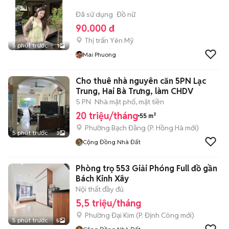
Đã sử dụng
Đồ nữ
90.000 đ
Thị trấn Yên Mỹ
5 phút trước
1
Mai Phuong
Cho thuê nhà nguyên căn 5PN Lạc
Trung, Hai Bà Trưng, làm CHDV
5 PN
Nhà mặt phố, mặt tiền
20 triệu/tháng
55 m²
Phường Bạch Đằng
(
P. Hồng Hà
mới)
5 phút trước
3
Cộng Đồng Nhà Đất
Phòng trọ 553 Giải Phóng Full đồ gần
Bách Kinh Xây
Nội thất đầy đủ
5,5 triệu/tháng
Phường Đại Kim
(
P. Định Công
mới)
5 phút trước
5