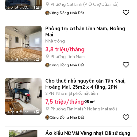
Phường Cát Linh
(
P. Ô Chợ Dừa
mới)
3 phút trước
5
Cộng Đồng Nhà Đất
Phòng trọ cơ bản Lĩnh Nam, Hoàng
Mai
Nhà trống
3,8 triệu/tháng
Phường Lĩnh Nam
4 phút trước
3
Cộng Đồng Nhà Đất
Cho thuê nhà nguyên căn Tân Khai,
Hoàng Mai, 25m2 x 4 tầng, 2PN
2 PN
Nhà mặt phố, mặt tiền
7,5 triệu/tháng
25 m²
Phường Tân Mai
(
P. Hoàng Mai
mới)
4 phút trước
4
Cộng Đồng Nhà Đất
Áo kiểu Nữ Vải Vàng nhạt Đã sử dụng