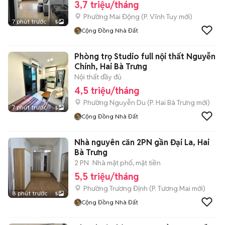
3,7 triệu/tháng
Phường Mai Động
(
P. Vĩnh Tuy
mới)
7 phút trước
5
Cộng Đồng Nhà Đất
Phòng trọ Studio full nội thất Nguyễn
Chính, Hai Bà Trưng
Nội thất đầy đủ
4,5 triệu/tháng
Phường Nguyễn Du
(
P. Hai Bà Trưng
mới)
7 phút trước
5
Cộng Đồng Nhà Đất
Nhà nguyên căn 2PN gần Đại La, Hai
Bà Trưng
2 PN
Nhà mặt phố, mặt tiền
5,5 triệu/tháng
Phường Trương Định
(
P. Tương Mai
mới)
8 phút trước
5
Cộng Đồng Nhà Đất