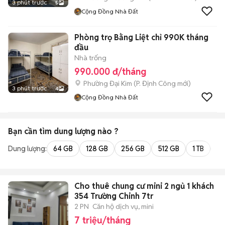
3 phút trước
5
Cộng Đồng Nhà Đất
Phòng trọ Bằng Liệt chỉ 990K tháng
đầu
Nhà trống
990.000 đ/tháng
Phường Đại Kim
(
P. Định Công
mới)
3 phút trước
4
Cộng Đồng Nhà Đất
Bạn cần tìm
dung lượng
nào ?
Dung lượng:
64 GB
128 GB
256 GB
512 GB
1 TB
2 
Cho thuê chung cư mini 2 ngủ 1 khách
354 Trường Chinh 7tr
2 PN
Căn hộ dịch vụ, mini
7 triệu/tháng