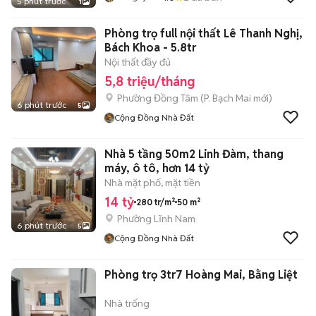
5 phút trước
1
Phòng trọ full nội thất Lê Thanh Nghị,
Bách Khoa - 5.8tr
Nội thất đầy đủ
5,8 triệu/tháng
Phường Đồng Tâm
(
P. Bạch Mai
mới)
6 phút trước
5
Cộng Đồng Nhà Đất
Nhà 5 tầng 50m2 Linh Đàm, thang
máy, ô tô, hơn 14 tỷ
Nhà mặt phố, mặt tiền
14 tỷ
280 tr/m²
50 m²
Phường Lĩnh Nam
6 phút trước
5
Cộng Đồng Nhà Đất
Phòng trọ 3tr7 Hoàng Mai, Bằng Liệt
Nhà trống