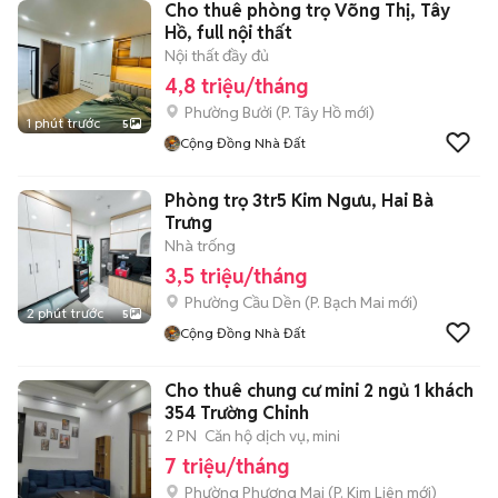
Cho thuê phòng trọ Võng Thị, Tây
Hồ, full nội thất
Nội thất đầy đủ
4,8 triệu/tháng
Phường Bưởi
(
P. Tây Hồ
mới)
1 phút trước
5
Cộng Đồng Nhà Đất
Phòng trọ 3tr5 Kim Ngưu, Hai Bà
Trưng
Nhà trống
3,5 triệu/tháng
Phường Cầu Dền
(
P. Bạch Mai
mới)
2 phút trước
5
Cộng Đồng Nhà Đất
Cho thuê chung cư mini 2 ngủ 1 khách
354 Trường Chinh
2 PN
Căn hộ dịch vụ, mini
7 triệu/tháng
Phường Phương Mai
(
P. Kim Liên
mới)