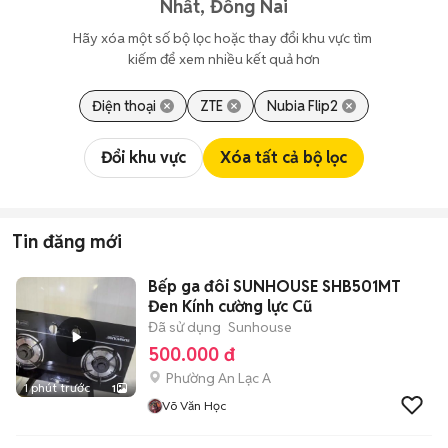
Nhất, Đồng Nai
Hãy xóa một số bộ lọc hoặc thay đổi khu vực tìm 
kiếm để xem nhiều kết quả hơn
Điện thoại
ZTE
Nubia Flip2
Đổi khu vực
Xóa tất cả bộ lọc
Tin đăng mới
Bếp ga đôi SUNHOUSE SHB501MT
Đen Kính cường lực Cũ
Đã sử dụng
Sunhouse
500.000 đ
Phường An Lạc A
1 phút trước
1
Võ Văn Học