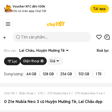
Voucher KFC đến 100k
Tải app
Chỉ có trên app Chợ Tốt
Khu vực:
Lai Châu, Huyện Mường Tè
Xoá lọc
Điện thoại
Giá
Lọc
Dung lượng:
64 GB
128 GB
256 GB
512 GB
1 TB
2 
Chợ Tốt
Điện thoại
ZTE
ZTE Nubia Neo 3
ZTE Nubia Neo 3 Lai Châu
0 Zte Nubia Neo 3 cũ Huyện Mường Tè, Lai Châu đẹp