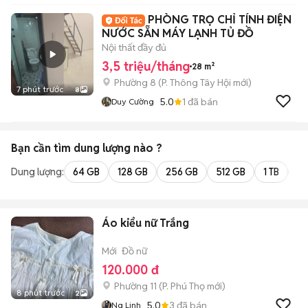
PHÒNG TRỌ CHỈ TÍNH ĐIỆN
NƯỚC SẴN MÁY LẠNH TỦ ĐỒ
Nội thất đầy đủ
3,5 triệu/tháng
28 m²
Phường 8
(
P. Thông Tây Hội
mới)
7 phút trước
8
5.0
1
đã bán
Duy Cường
Bạn cần tìm
dung lượng
nào ?
Dung lượng:
64 GB
128 GB
256 GB
512 GB
1 TB
2 
Áo kiểu nữ Trắng
Mới
Đồ nữ
120.000 đ
Phường 11
(
P. Phú Thọ
mới)
8 phút trước
2
5.0
3
đã bán
Ng Linh