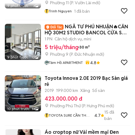
Phường 11
(
P. Vườn Lài
mới)
9 phút trước
3
T
1
đã bán
Trinh Nguyen
NGÃ TƯ PHÚ NHUẬN🔥CĂN
HỘ 30M2 STUDIO BANCOL CỬA SỔ-
FULL NT-CV GIA ĐỊNH
1 PN
Căn hộ dịch vụ, mini
5 triệu/tháng
30 m²
Phường 9
(
P. Đức Nhuận
mới)
9 phút trước
12
4.8
Tâm Hồ APARTMENT
Toyota Innova 2.0E 2019 Bạc Sàn giá
rẻ
2019
199.000 km
Xăng
Số sàn
423.000.000 đ
Phường Phú Thứ
(
P. Hưng Phú
mới)
10 phút trước
14
15
đã
T
4.7
TOYOTA SURE CẦN THƠ
bán
XE QUA SỬ DỤNG CHÍNH
HÃNG
Áo croptop nữ Vải mềm mại Đen