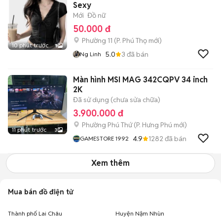
Sexy
Mới
Đồ nữ
50.000 đ
Phường 11
(
P. Phú Thọ
mới)
10 phút trước
1
5.0
3
đã bán
Ng Linh
Màn hình MSI MAG 342CQPV 34 inch
2K
Đã sử dụng (chưa sửa chữa)
3.900.000 đ
Phường Phú Thứ
(
P. Hưng Phú
mới)
11 phút trước
3
4.9
1282
đã bán
GAMESTORE 1992
Xem thêm
Mua bán đồ điện tử
Thành phố Lai Châu
Huyện Nậm Nhùn