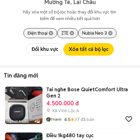
Mường Tè, Lai Châu
Hãy xóa một số bộ lọc hoặc thay đổi khu vực tìm 
kiếm để xem nhiều kết quả hơn
Điện thoại
ZTE
Nubia Neo 3
Đổi khu vực
Xóa tất cả bộ lọc
Tin đăng mới
Tai nghe Bose QuietComfort Ultra
Gen 2
4.500.000 đ
Xã Vĩnh Lộc A
4.5
37
đã bán
Thành
1 phút trước
4
Điều 1kg480 tay cục