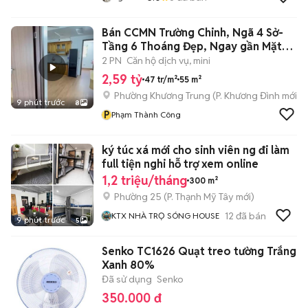
Bán CCMN Trường Chinh, Ngã 4 Sở-
Tầng 6 Thoáng Đẹp, Ngay gần Mặt
Phố
2 PN
Căn hộ dịch vụ, mini
2,59 tỷ
47 tr/m²
55 m²
Phường Khương Trung
(
P. Khương Đình
mới)
9 phút trước
8
P
Phạm Thành Công
ký túc xá mới cho sinh viên ng đi làm
full tiện nghi hỗ trợ xem online
1,2 triệu/tháng
300 m²
Phường 25
(
P. Thạnh Mỹ Tây
mới)
12
đã bán
KTX NHÀ TRỌ SÓNG HOUSE
9 phút trước
5
Senko TC1626 Quạt treo tường Trắng
Xanh 80%
Đã sử dụng
Senko
350.000 đ