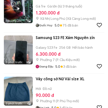
Gà Tre
Gà lớn (từ 3 tháng tuổi)
1.200.000 đ
Xã Nhị Long Phú
(
Xã Càng Long
mới)
1 phút trước
1
5.0
75
đã bán
Quốc Huy
Samsung S23 FE Xám Nguyên zin
Galaxy S23 Fe
256 GB
Hết bảo hành
6.300.000 đ
Phường 7
(
P. Cầu Kiệu
mới)
3 phút trước
5
5.0
3
đã bán
Giang Đậu
Váy công sở Nữ Vải size XL
Mới
Đồ nữ
90.000 đ
Phường 11
(
P. Phú Thọ
mới)
3 phút trước
1
5.0
3
đã bán
Ng Linh