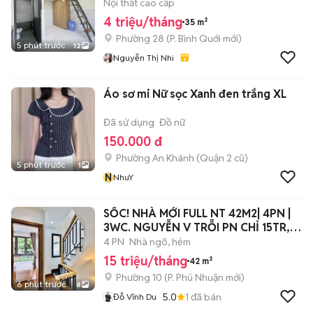
GẦN UTH
Nội thất cao cấp
4 triệu/tháng
35 m²
Phường 28
(
P. Bình Quới
mới)
5 phút trước
12
Nguyễn Thị Nhi
Áo sơ mi Nữ sọc Xanh đen trắng XL
Đã sử dụng
Đồ nữ
150.000 đ
Phường An Khánh (Quận 2 cũ)
5 phút trước
1
N
NhuY
SỐC! NHÀ MỚI FULL NT 42M2| 4PN |
3WC. NGUYỄN V TRỖI PN CHỈ 15TR,
TL
4 PN
Nhà ngõ, hẻm
15 triệu/tháng
42 m²
Phường 10
(
P. Phú Nhuận
mới)
6 phút trước
8
5.0
1
đã bán
Đỗ Vĩnh Du