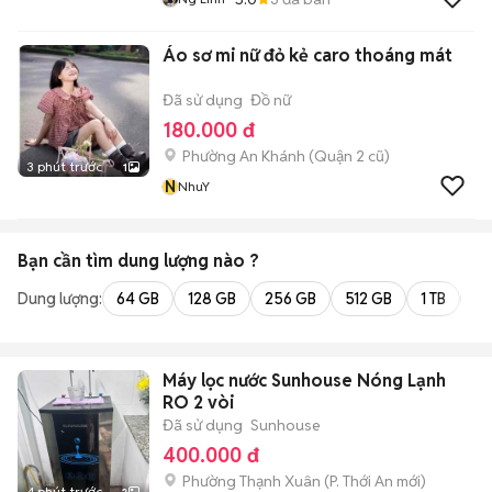
Áo sơ mi nữ đỏ kẻ caro thoáng mát
Đã sử dụng
Đồ nữ
180.000 đ
Phường An Khánh (Quận 2 cũ)
3 phút trước
1
N
NhuY
Bạn cần tìm
dung lượng
nào ?
Dung lượng:
64 GB
128 GB
256 GB
512 GB
1 TB
2 
Máy lọc nước Sunhouse Nóng Lạnh
RO 2 vòi
Đã sử dụng
Sunhouse
400.000 đ
Phường Thạnh Xuân
(
P. Thới An
mới)
4 phút trước