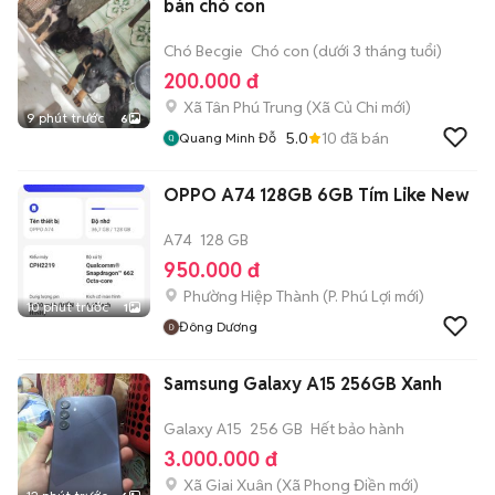
bán chó con
Chó Becgie
Chó con (dưới 3 tháng tuổi)
200.000 đ
Xã Tân Phú Trung
(
Xã Củ Chi
mới)
9 phút trước
6
5.0
10
đã bán
Quang Minh Đỗ
OPPO A74 128GB 6GB Tím Like New
A74
128 GB
950.000 đ
Phường Hiệp Thành
(
P. Phú Lợi
mới)
10 phút trước
1
Đông Dương
Samsung Galaxy A15 256GB Xanh
Galaxy A15
256 GB
Hết bảo hành
3.000.000 đ
Xã Giai Xuân
(
Xã Phong Điền
mới)