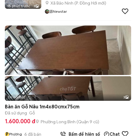
Xã Bảo Ninh
(
P. Đồng Hới
mới)
18 phút trước
3
源Newstar
Tin nổi bật
3
Bàn ăn Gỗ Nâu 1m4x80cmx75cm
Đã sử dụng
Gỗ
1.600.000 đ
Phường Long Bình (Quận 9 cũ)
P
6
đã bán
Bấm để hiện số
Chat
Phương