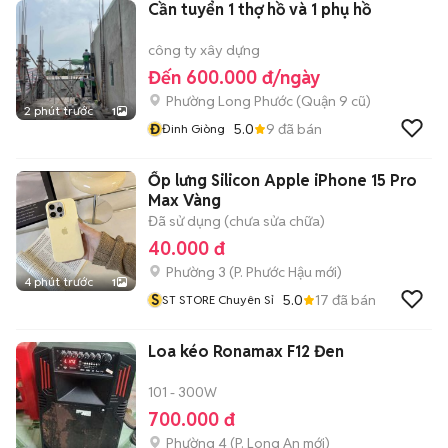
Cần tuyển 1 thợ hồ và 1 phụ hồ
công ty xây dựng
Đến 600.000 đ/ngày
Phường Long Phước (Quận 9 cũ)
2 phút trước
1
Đ
5.0
9
đã bán
Đinh Giòng
Ốp lưng Silicon Apple iPhone 15 Pro
Max Vàng
Đã sử dụng (chưa sửa chữa)
40.000 đ
Phường 3
(
P. Phước Hậu
mới)
4 phút trước
1
S
5.0
17
đã bán
ST STORE Chuyên Sỉ
Loa kéo Ronamax F12 Đen
101 - 300W
700.000 đ
Phường 4
(
P. Long An
mới)