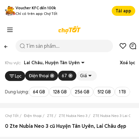
Voucher KFC đến 100k
Tải app
Chỉ có trên app Chợ Tốt
Khu vực:
Lai Châu, Huyện Tân Uyên
Xoá lọc
Điện thoại
67
Giá
Lọc
Dung lượng:
64 GB
128 GB
256 GB
512 GB
1 TB
2 
Chợ Tốt
Điện thoại
ZTE
ZTE Nubia Neo 3
ZTE Nubia Neo 3 Lai Châu
0 Zte Nubia Neo 3 cũ Huyện Tân Uyên, Lai Châu đẹp