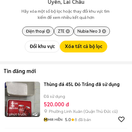
Uyên, Lai Châu
Hãy xóa một số bộ lọc hoặc thay đổi khu vực tìm 
kiếm để xem nhiều kết quả hơn
Điện thoại
ZTE
Nubia Neo 3
Đổi khu vực
Xóa tất cả bộ lọc
Tin đăng mới
Thùng đá 45L Đỏ Trắng đã sử dụng
Đã sử dụng
520.000 đ
Phường Linh Xuân (Quận Thủ Đức cũ)
1 phút trước
4
M
5.0
8
đã bán
MIR HIỀN