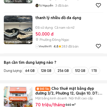
4 phút trước
2
3
đã bán
Tú Nguyễn
thanh lý nhiều đồ đa dạng
Đã sử dụng
Cả nam và nữ
50.000 đ
Phường Đông Ngạc
4 phút trước
2
4.8
283
đã bán
Vivuthrift
Bạn cần tìm
dung lượng
nào ?
Dung lượng:
64 GB
128 GB
256 GB
512 GB
1 TB
2 
Cho thuê mặt bằng đẹp
đường 3/2, Phường 12, Quận 10. DT:
6x30m
Mặt bằng kinh doanh
Nội thất cao cấp
70 triệu/tháng
360 m²