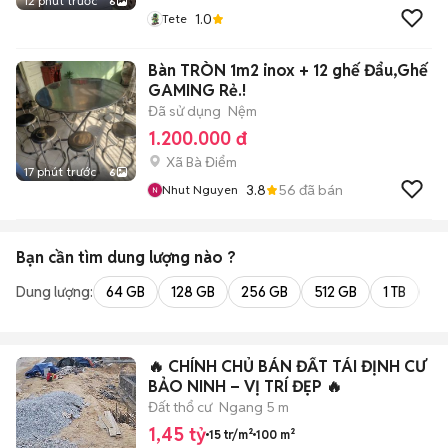
12 phút trước
6
1.0
Tete
Bàn TRÒN 1m2 inox + 12 ghế Đẩu,Ghế
GAMING Rẻ.!
Đã sử dụng
Nệm
1.200.000 đ
Xã Bà Điểm
17 phút trước
6
3.8
56
đã bán
Nhut Nguyen
Bạn cần tìm
dung lượng
nào ?
Dung lượng:
64 GB
128 GB
256 GB
512 GB
1 TB
2 
🔥 CHÍNH CHỦ BÁN ĐẤT TÁI ĐỊNH CƯ
BẢO NINH – VỊ TRÍ ĐẸP 🔥
Đất thổ cư
Ngang 5 m
1,45 tỷ
15 tr/m²
100 m²