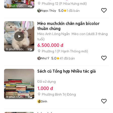
Phường 12
(
P. Hòa Hưng
mới)
6 phút trước
4
5.0
1
đã bán
Ngọc Thúy
Mèo muchckin chân ngắn bicolor
thuần chủng
Mèo Anh Lông Ngắn
Mèo con (dưới 3 tháng
tuổi)
6.500.000 đ
8 phút trước
5
Phường 1
(
P. Hạnh Thông
mới)
5.0
41
đã bán
Như Ý
Sách cũ Tổng hợp Nhiều tác giả
Đã sử dụng
1.000 đ
Phường Bình Trị Đông
9 phút trước
5
d
Dinh