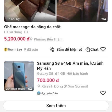
Tin nổi bật
2
Ghế massage đa năng da chất
Đã sử dụng
Da
5.200.000 đ
Phường Bến Thành
T
9
đã bán
Bấm để hiện số
Chat
Thanh Lee
Samsung S8 64GB Ám màn, lưu ảnh
Mỹ Hàn
Galaxy S8
64 GB
Hết bảo hành
700.000 đ
Xã Bình Đông
(
P. Sơn Qui
mới)
29 phút trước
4
Nguyên Bảo
Xem thêm