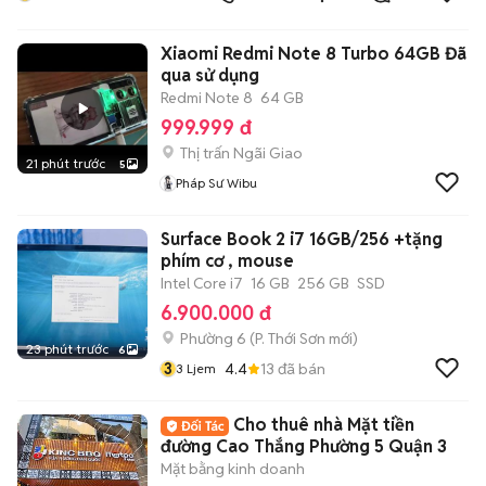
Xiaomi Redmi Note 8 Turbo 64GB Đã
qua sử dụng
Redmi Note 8
64 GB
999.999 đ
Thị trấn Ngãi Giao
21 phút trước
5
Pháp Sư Wibu
Surface Book 2 i7 16GB/256 +tặng
phím cơ , mouse
Intel Core i7
16 GB
256 GB
SSD
6.900.000 đ
Phường 6
(
P. Thới Sơn
mới)
23 phút trước
6
3
4.4
13
đã bán
3 Ljem
Cho thuê nhà Mặt tiền
đường Cao Thắng Phường 5 Quận 3
Mặt bằng kinh doanh