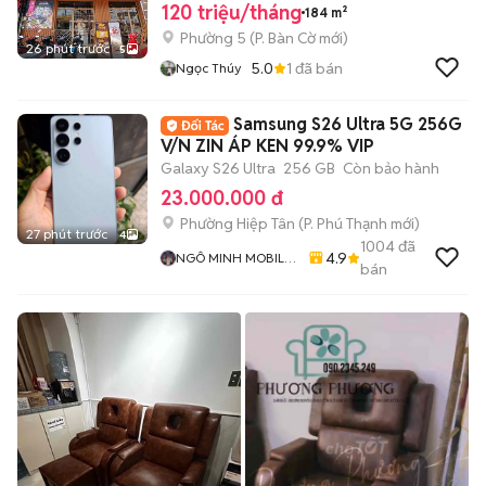
120 triệu/tháng
184 m²
Phường 5
(
P. Bàn Cờ
mới)
26 phút trước
5
5.0
1
đã bán
Ngọc Thúy
Samsung S26 Ultra 5G 256G
V/N ZIN ÁP KEN 99.9% VIP
Galaxy S26 Ultra
256 GB
Còn bảo hành
23.000.000 đ
Phường Hiệp Tân
(
P. Phú Thạnh
mới)
27 phút trước
4
1004
đã
4.9
NGÔ MINH MOBILE
bán
SHOP