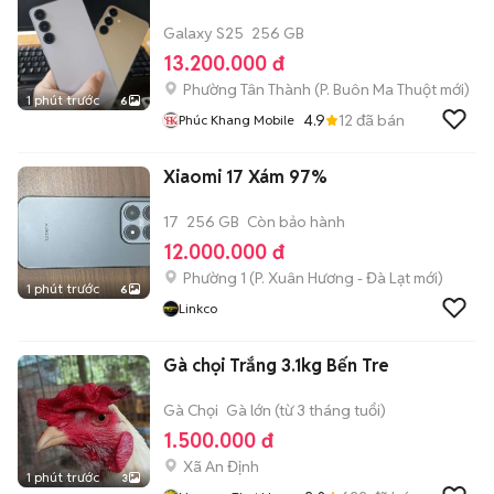
Galaxy S25
256 GB
13.200.000 đ
Phường Tân Thành
(
P. Buôn Ma Thuột
mới)
1 phút trước
6
4.9
12
đã bán
Phúc Khang Mobile
Xiaomi 17 Xám 97%
17
256 GB
Còn bảo hành
12.000.000 đ
Phường 1
(
P. Xuân Hương - Đà Lạt
mới)
1 phút trước
6
Linkco
Gà chọi Trắng 3.1kg Bến Tre
Gà Chọi
Gà lớn (từ 3 tháng tuổi)
1.500.000 đ
Xã An Định
1 phút trước
3