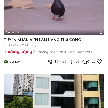
Tin nổi bật
1
TUYỂN NHÂN VIÊN LÀM HÀNG THỦ CÔNG
THỦ CÔNG MỸ NGHỆ
Thương lượng
Phường Hòa Minh
(
P. Hòa Khánh
mới)
Bấm để hiện số
Chat
Ngoc Evy