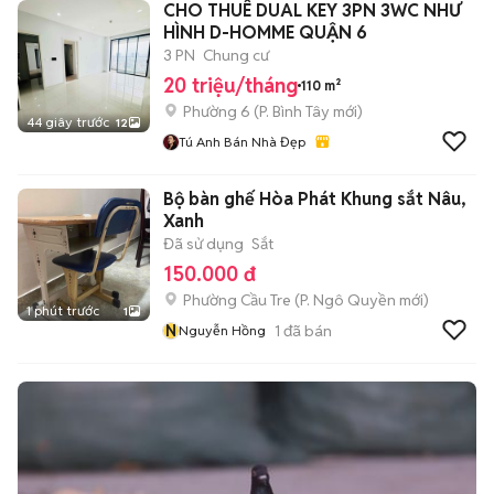
CHO THUÊ DUAL KEY 3PN 3WC NHƯ
HÌNH D-HOMME QUẬN 6
3 PN
Chung cư
20 triệu/tháng
110 m²
Phường 6
(
P. Bình Tây
mới)
44 giây trước
12
Tú Anh Bán Nhà Đẹp
Bộ bàn ghế Hòa Phát Khung sắt Nâu,
Xanh
Đã sử dụng
Sắt
150.000 đ
Phường Cầu Tre
(
P. Ngô Quyền
mới)
1 phút trước
1
N
1
đã bán
Nguyễn Hồng