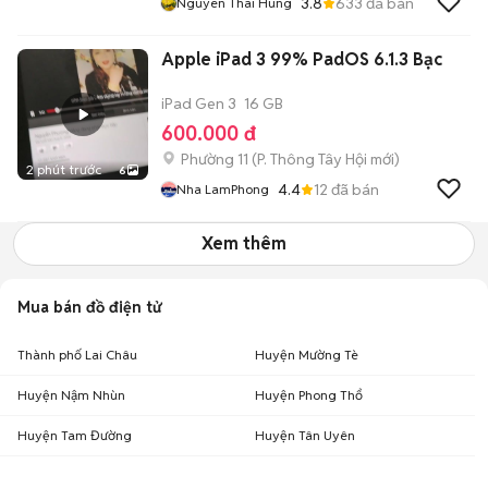
3.8
633
đã bán
Nguyen Thai Hung
Apple iPad 3 99% PadOS 6.1.3 Bạc
iPad Gen 3
16 GB
600.000 đ
Phường 11
(
P. Thông Tây Hội
mới)
2 phút trước
6
4.4
12
đã bán
Nha LamPhong
Xem thêm
Mua bán đồ điện tử
Thành phố Lai Châu
Huyện Mường Tè
Huyện Nậm Nhùn
Huyện Phong Thổ
Huyện Tam Đường
Huyện Tân Uyên