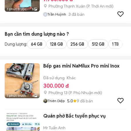
Phường Thạnh Xuân
(
P. Thới An
mới)
1 phút trước
5
3
đã bán
Trần Huỳnh
Bạn cần tìm
dung lượng
nào ?
Dung lượng:
64 GB
128 GB
256 GB
512 GB
1 TB
2 
Bếp gas mini NaMilux Pro mini Inox
Đã sử dụng
Khác
300.000 đ
Phường 13
(
P. Phú Nhuận
mới)
1 phút trước
4
5.0
9
đã bán
Thiên Diệp
Quán phở Bắc tuyển phục vụ
Mr Tuấn Anh