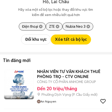
Hồ, Lai Châu
Hãy xóa một số bộ lọc hoặc thay đổi khu vực tìm 
kiếm để xem nhiều kết quả hơn
Điện thoại
ZTE
Nubia Neo 3
Đổi khu vực
Xóa tất cả bộ lọc
Tin đăng mới
NHÂN VIÊN TƯ VẤN KHÁCH THUÊ
PHÒNG TRỌ - CTV ONLINE
CÔNG TY CỔ PHẦN ANHOME GROUP
Đến 20 triệu/tháng
Phường Dịch Vọng
(
P. Cầu Giấy
mới)
44 giây trước
1
An Nguyen