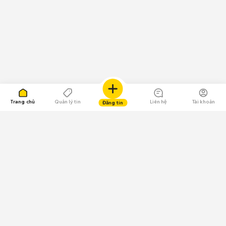
Trang chủ
Quản lý tin
Liên hệ
Tài khoản
Đăng tin
109.000 Bình chọn
Tải ứng dụng Chợ Tốt
Về Chợ Tốt
Quy chế sàn