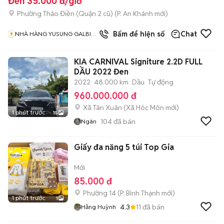
Đến 35.000 đ/giờ
Phường Thảo Điền (Quận 2 cũ)
(
P. An Khánh
mới)
Bấm để hiện số
Chat
NHÀ HÀNG YUSUNG GALBI
BBQ
KIA CARNIVAL Signiture 2.2D FULL
DẦU 2022 Đen
2022
48.000 km
Dầu
Tự động
960.000.000 đ
Xã Tân Xuân
(
Xã Hóc Môn
mới)
1 phút trước
15
104
đã bán
Ngân
Giấy đa năng 5 túi Top Gia
Mới
85.000 đ
Phường 14
(
P. Bình Thạnh
mới)
1 phút trước
1
4.3
11
đã bán
Hằng Huỳnh