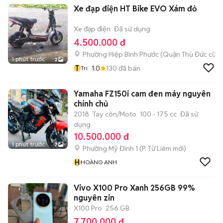
Xe đạp điện HT Bike EVO Xám đỏ
Xe đạp điện
Đã sử dụng
4.500.000 đ
Phường Hiệp Bình Phước (Quận Thủ Đức cũ)
1 phút trước
2
T
1.0
130
đã bán
Tri
Yamaha FZ150i cam đen máy nguyên
chính chủ
2018
Tay côn/Moto
100 - 175 cc
Đã sử
dụng
10.500.000 đ
1 phút trước
7
Phường Mỹ Đình 1
(
P. Từ Liêm
mới)
H
HOÀNG ANH
Vivo X100 Pro Xanh 256GB 99%
nguyên zin
X100 Pro
256 GB
7.700.000 đ