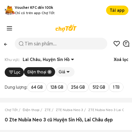
Voucher KFC đến 100k
Tải app
Chỉ có trên app Chợ Tốt
Khu vực:
Lai Châu, Huyện Sìn Hồ
Xoá lọc
Điện thoại
Giá
Lọc
Dung lượng:
64 GB
128 GB
256 GB
512 GB
1 TB
2 
Chợ Tốt
Điện thoại
ZTE
ZTE Nubia Neo 3
ZTE Nubia Neo 3 Lai Châu
0 Zte Nubia Neo 3 cũ Huyện Sìn Hồ, Lai Châu đẹp