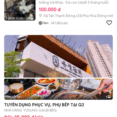
Giống Gà Khác
Gà con (dưới 3 tháng tuổi)
100.000 đ
Xã Tân Thạnh Đông
(
Xã Phú Hòa Đông
mới)
1 phút trước
2
141
đã bán
Tâm
Tin nổi bật
5
TUYỂN DỤNG PHỤC VỤ, PHỤ BẾP TẠI Q2
NHÀ HÀNG YUSUNG GALBI BBQ