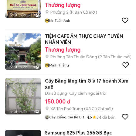
Thương lượng
Phường 2
(
P. Bàn Cờ
mới)
1 phút trước
1
M
Mr Tuấn Anh
TIỆM CAFE ẨM THỰC CHAY TUYỂN
NHÂN VIÊN
Thương lượng
Phường Tân Thuận Đông
(
P. Tân Thuận
mới)
M
Minh Thắng
1 phút trước
2
Cây Bằng lăng tím Già 17 hoành Xum
xuê
Đã sử dụng
Cây cảnh ngoài trời
150.000 đ
Xã Tân Phú Trung
(
Xã Củ Chi
mới)
1 phút trước
1
4.9
34
đã bán
Cây Kiểng Giá Rẻ LT1
Samsung S25 Plus 256GB Bạc