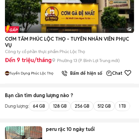
Tin nổi bật
1
CƠM TẤM PHÚC LỘC THỌ - TUYỂN NHÂN VIÊN PHỤC
VỤ
Công ty cổ phần thực phẩm Phúc Lộc Thọ
Đến 9 triệu/tháng
Phường 13
(
P. Bình Lợi Trung
mới)
Bấm để hiện số
Chat
Tuyển Dụng Phúc Lộc Thọ
Bạn cần tìm
dung lượng
nào ?
Dung lượng:
64 GB
128 GB
256 GB
512 GB
1 TB
2 
peru rặc 10 ngày tuổi