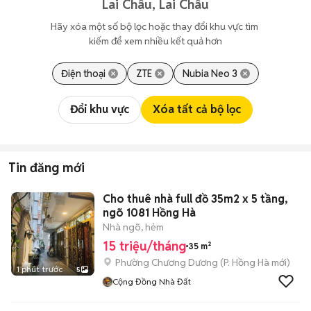
Lai Châu, Lai Châu
Hãy xóa một số bộ lọc hoặc thay đổi khu vực tìm 
kiếm để xem nhiều kết quả hơn
Điện thoại
ZTE
Nubia Neo 3
Đổi khu vực
Xóa tất cả bộ lọc
Tin đăng mới
Cho thuê nhà full đồ 35m2 x 5 tầng,
ngõ 1081 Hồng Hà
Nhà ngõ, hẻm
15 triệu/tháng
35 m²
Phường Chương Dương
(
P. Hồng Hà
mới)
1 phút trước
5
Cộng Đồng Nhà Đất