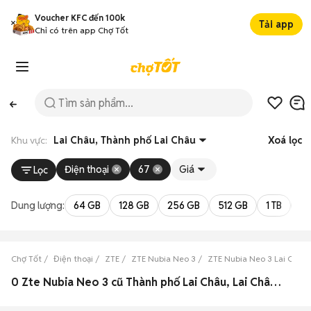
Voucher KFC đến 100k
Tải app
Chỉ có trên app Chợ Tốt
Khu vực:
Lai Châu, Thành phố Lai Châu
Xoá lọc
Điện thoại
67
Giá
Lọc
Dung lượng:
64 GB
128 GB
256 GB
512 GB
1 TB
2 
Chợ Tốt
Điện thoại
ZTE
ZTE Nubia Neo 3
ZTE Nubia Neo 3 Lai Châu
0 Zte Nubia Neo 3 cũ Thành phố Lai Châu, Lai Châu đẹp