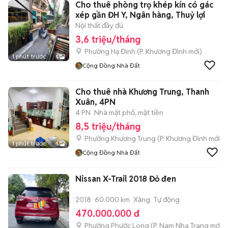
Cho thuê phòng trọ khép kín có gác
xép gần ĐH Y, Ngân hàng, Thuỷ lợi
Nội thất đầy đủ
3,6 triệu/tháng
Phường Hạ Đình
(
P. Khương Đình
mới)
1 phút trước
5
Cộng Đồng Nhà Đất
Cho thuê nhà Khương Trung, Thanh
Xuân, 4PN
4 PN
Nhà mặt phố, mặt tiền
8,5 triệu/tháng
Phường Khương Trung
(
P. Khương Đình
mới)
1 phút trước
5
Cộng Đồng Nhà Đất
Nissan X-Trail 2018 Đỏ đen
2018
60.000 km
Xăng
Tự động
470.000.000 đ
Phường Phước Long
(
P. Nam Nha Trang
mới)