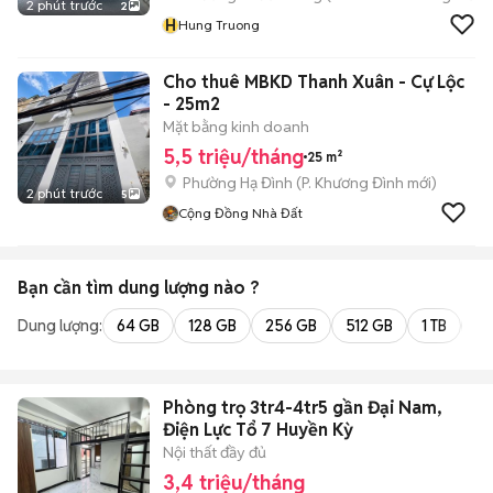
2 phút trước
2
H
Hung Truong
Cho thuê MBKD Thanh Xuân - Cự Lộc
- 25m2
Mặt bằng kinh doanh
5,5 triệu/tháng
25 m²
Phường Hạ Đình
(
P. Khương Đình
mới)
2 phút trước
5
Cộng Đồng Nhà Đất
Bạn cần tìm
dung lượng
nào ?
Dung lượng:
64 GB
128 GB
256 GB
512 GB
1 TB
2 
Phòng trọ 3tr4-4tr5 gần Đại Nam,
Điện Lực Tổ 7 Huyền Kỳ
Nội thất đầy đủ
3,4 triệu/tháng