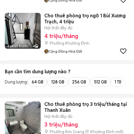
Cộng Đồng Nhà Đất
Cho thuê phòng trọ ngõ 1 Bùi Xương
Trạch, 4 triệu
Nội thất đầy đủ
4 triệu/tháng
Phường Khương Đình
4 phút trước
4
Cộng Đồng Nhà Đất
Bạn cần tìm
dung lượng
nào ?
Dung lượng:
64 GB
128 GB
256 GB
512 GB
1 TB
2 
Cho thuê phòng trọ 3 triệu/tháng tại
Thanh Xuân
Nội thất đầy đủ
3 triệu/tháng
Phường Kim Giang
(
P. Khương Đình
mới)