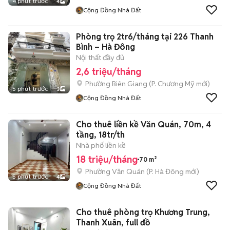
4 phút trước
4
Cộng Đồng Nhà Đất
Phòng trọ 2tr6/tháng tại 226 Thanh
Bình – Hà Đông
Nội thất đầy đủ
2,6 triệu/tháng
Phường Biên Giang
(
P. Chương Mỹ
mới)
5 phút trước
3
Cộng Đồng Nhà Đất
Cho thuê liền kề Văn Quán, 70m, 4
tầng, 18tr/th
Nhà phố liền kề
18 triệu/tháng
70 m²
Phường Văn Quán
(
P. Hà Đông
mới)
5 phút trước
4
Cộng Đồng Nhà Đất
Cho thuê phòng trọ Khương Trung,
Thanh Xuân, full đồ