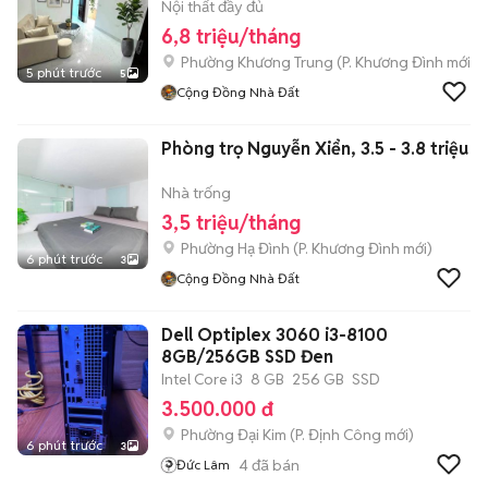
Nội thất đầy đủ
6,8 triệu/tháng
Phường Khương Trung
(
P. Khương Đình
mới)
5 phút trước
5
Cộng Đồng Nhà Đất
Phòng trọ Nguyễn Xiển, 3.5 - 3.8 triệu
Nhà trống
3,5 triệu/tháng
Phường Hạ Đình
(
P. Khương Đình
mới)
6 phút trước
3
Cộng Đồng Nhà Đất
Dell Optiplex 3060 i3-8100
8GB/256GB SSD Đen
Intel Core i3
8 GB
256 GB
SSD
3.500.000 đ
Phường Đại Kim
(
P. Định Công
mới)
6 phút trước
3
4
đã bán
Đức Lâm