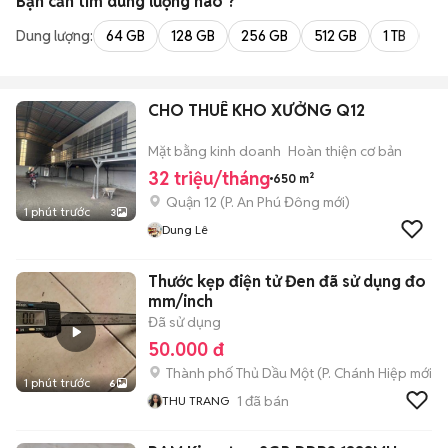
Bạn cần tìm
dung lượng
nào ?
Dung lượng:
64 GB
128 GB
256 GB
512 GB
1 TB
2 
CHO THUÊ KHO XƯỞNG Q12
Mặt bằng kinh doanh
Hoàn thiện cơ bản
32 triệu/tháng
650 m²
Quận 12
(
P. An Phú Đông
mới)
1 phút trước
3
Dung Lê
Thước kẹp điện tử Đen đã sử dụng đo
mm/inch
Đã sử dụng
50.000 đ
Thành phố Thủ Dầu Một
(
P. Chánh Hiệp
mới)
1 phút trước
6
1
đã bán
THU TRANG