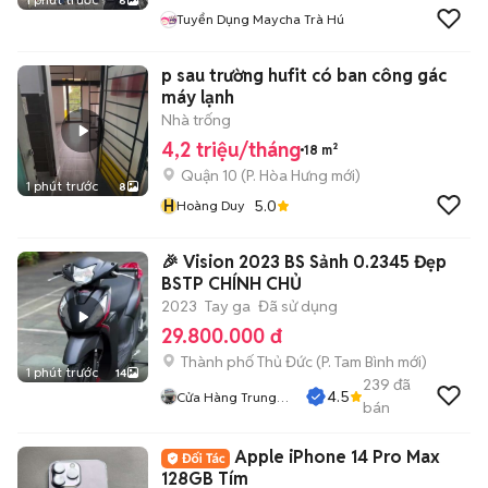
6
Tuyển Dụng Maycha Trà Hú
p sau trường hufit có ban công gác
máy lạnh
Nhà trống
4,2 triệu/tháng
18 m²
Quận 10
(
P. Hòa Hưng
mới)
1 phút trước
8
H
5.0
Hoàng Duy
🎉 Vision 2023 BS Sảnh 0.2345 Đẹp
BSTP CHÍNH CHỦ
2023
Tay ga
Đã sử dụng
29.800.000 đ
Thành phố Thủ Đức
(
P. Tam Bình
mới)
1 phút trước
14
239
đã
4.5
Cửa Hàng Trung
bán
Hiếu
Apple iPhone 14 Pro Max
128GB Tím