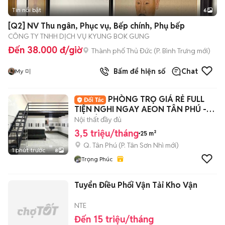
Tin nổi bật
6
+
2
[Q2] NV Thu ngân, Phục vụ, Bếp chính, Phụ bếp
CÔNG TY TNHH DỊCH VỤ KYUNG BOK GUNG
Đến 38.000 đ/giờ
Thành phố Thủ Đức
(
P. Bình Trưng
mới)
Bấm để hiện số
Chat
My 미
PHÒNG TRỌ GIÁ RẺ FULL
TIỆN NGHI NGAY AEON TÂN PHÚ -
ĐH CÔNG THƯƠNG
Nội thất đầy đủ
3,5 triệu/tháng
25 m²
Q. Tân Phú
(
P. Tân Sơn Nhì
mới)
1 phút trước
8
Trọng Phúc
Tuyển Điều Phối Vận Tải Kho Vận
NTE
Đến 15 triệu/tháng