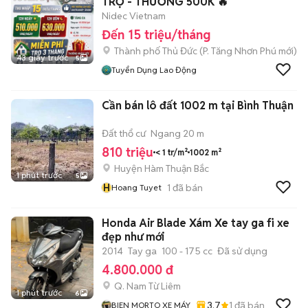
TRỌ - THƯỞNG 500K 🔥
Nidec Vietnam
Đến 15 triệu/tháng
Thành phố Thủ Đức
(
P. Tăng Nhơn Phú
mới)
43 giây trước
5
Tuyển Dụng Lao Động
Cần bán lô đất 1002 m tại Bình Thuận
Đất thổ cư
Ngang 20 m
810 triệu
< 1 tr/m²
1002 m²
Huyện Hàm Thuận Bắc
1 phút trước
5
H
1
đã bán
Hoang Tuyet
Honda Air Blade Xám Xe tay ga fi xe
đẹp như mới
2014
Tay ga
100 - 175 cc
Đã sử dụng
4.800.000 đ
Q. Nam Từ Liêm
1 phút trước
6
3.7
1
đã bán
BIEN MORTO XE MÁY