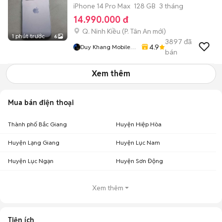
iPhone 14 Pro Max
128 GB
3 tháng
14.990.000 đ
Q. Ninh Kiều
(
P. Tân An
mới)
1 phút trước
6
3897
đã
4.9
Duy Khang Mobile
bán
Cần Thơ
Xem thêm
Mua bán điện thoại
Thành phố Bắc Giang
Huyện Hiệp Hòa
Huyện Lạng Giang
Huyện Lục Nam
Huyện Lục Ngạn
Huyện Sơn Động
Xem thêm
Tiện ích