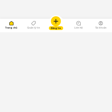
Trang chủ
Quản lý tin
Liên hệ
Tài khoản
Đăng tin
109.000 Bình chọn
Tải ứng dụng Chợ Tốt
Về Chợ Tốt
Quy chế sàn
Chính sách bảo mật
Giải quyết tranh chấp
CÔNG TY TNHH CHỢ TỐT - Người đại diện theo pháp luật:
Nguyễn Trọng Tấn; GPDKKD: 0312120782 do Sở KH & ĐT TP.HCM cấp ngày
11/01/2013;