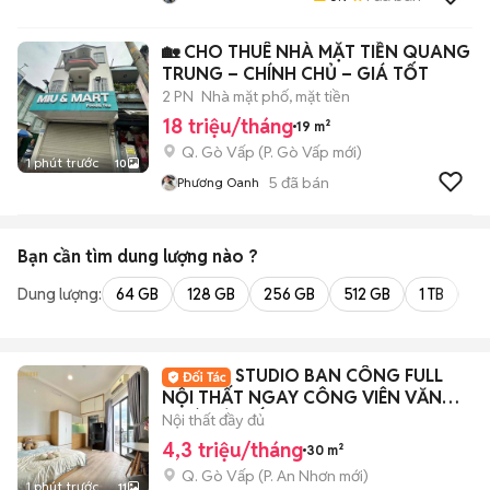
🏡 CHO THUÊ NHÀ MẶT TIỀN QUANG
TRUNG – CHÍNH CHỦ – GIÁ TỐT
2 PN
Nhà mặt phố, mặt tiền
18 triệu/tháng
19 m²
Q. Gò Vấp
(
P. Gò Vấp
mới)
1 phút trước
10
5
đã bán
Phương Oanh
Bạn cần tìm
dung lượng
nào ?
Dung lượng:
64 GB
128 GB
256 GB
512 GB
1 TB
2 
STUDIO BAN CÔNG FULL
NỘI THẤT NGAY CÔNG VIÊN VĂN
HOÁ GÒ VẤP
Nội thất đầy đủ
4,3 triệu/tháng
30 m²
Q. Gò Vấp
(
P. An Nhơn
mới)
1 phút trước
11