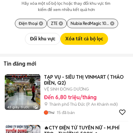
Hãy xóa một số bộ lọc hoặc thay đổi khu vực tìm 
kiếm để xem nhiều kết quả hơn
Điện thoại
ZTE
Nubia RedMagic 10...
Đổi khu vực
Xóa tất cả bộ lọc
Tin đăng mới
TẠP VỤ - SIÊU THỊ VINMART ( THẢO
ĐIỀN, Q2)
VỆ SINH ĐÔNG DƯƠNG
Đến 6,80 triệu/tháng
Thành phố Thủ Đức
(
P. An Khánh
mới)
43 giây trước
1
15
đã bán
Thư
🔥CTY ĐIỆN TỬ TUYỂN NỮ - M.PHÍ