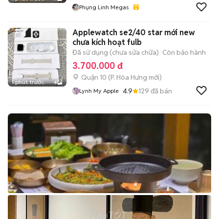
Phụng Linh Megas
Applewatch se2/40 star mới new
chưa kích hoạt fulb
Đã sử dụng (chưa sửa chữa)
Còn bảo hành
3.700.000 đ
Quận 10
(
P. Hòa Hưng
mới)
1 phút trước
4
4.9
129
đã bán
Lynh My Apple