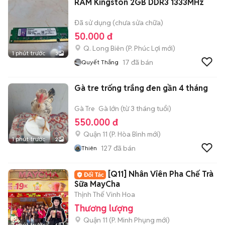
RAM Kingston 2GB DDR3 1333MHz
Đã sử dụng (chưa sửa chữa)
50.000 đ
Q. Long Biên
(
P. Phúc Lợi
mới)
1 phút trước
3
17
đã bán
Quyết Thắng
Gà tre trống trắng đen gần 4 tháng
Gà Tre
Gà lớn (từ 3 tháng tuổi)
550.000 đ
Quận 11
(
P. Hòa Bình
mới)
1 phút trước
2
127
đã bán
Thiên
[Q11] Nhân Viên Pha Chế Trà
Sữa MayCha
Thịnh Thế Vinh Hoa
Thương lượng
Quận 11
(
P. Minh Phụng
mới)
1 phút trước