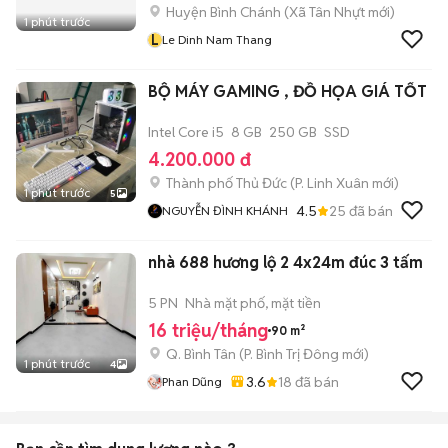
Huyện Bình Chánh
(
Xã Tân Nhựt
mới)
1 phút trước
L
Le Dinh Nam Thang
BỘ MÁY GAMING , ĐỒ HỌA GIÁ TỐT
Intel Core i5
8 GB
250 GB
SSD
4.200.000 đ
Thành phố Thủ Đức
(
P. Linh Xuân
mới)
1 phút trước
5
4.5
25
đã bán
NGUYỄN ĐÌNH KHÁNH
nhà 688 hương lộ 2 4x24m đúc 3 tấm
5 PN
Nhà mặt phố, mặt tiền
16 triệu/tháng
90 m²
Q. Bình Tân
(
P. Bình Trị Đông
mới)
1 phút trước
4
3.6
18
đã bán
Phan Dũng