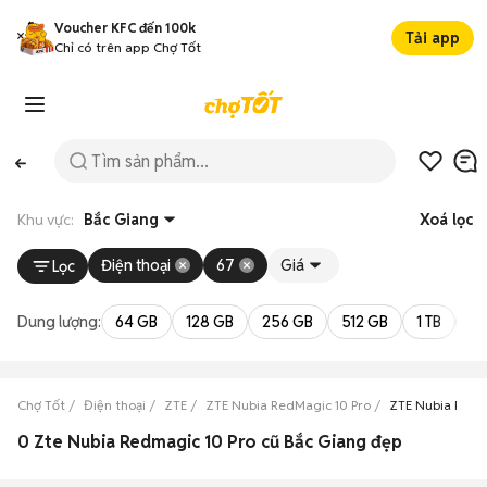
Voucher KFC đến 100k
Tải app
Chỉ có trên app Chợ Tốt
Khu vực:
Bắc Giang
Xoá lọc
Điện thoại
67
Giá
Lọc
Dung lượng:
64 GB
128 GB
256 GB
512 GB
1 TB
2 
Chợ Tốt
Điện thoại
ZTE
ZTE Nubia RedMagic 10 Pro
ZTE Nubia RedM
0 Zte Nubia Redmagic 10 Pro cũ Bắc Giang đẹp