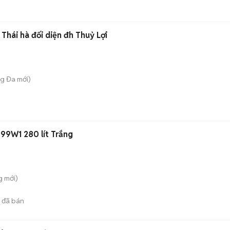
hái hà đối diện đh Thuỷ Lợi
ng Đa
mới)
99W1 280 lít Trắng
g
mới)
đã bán