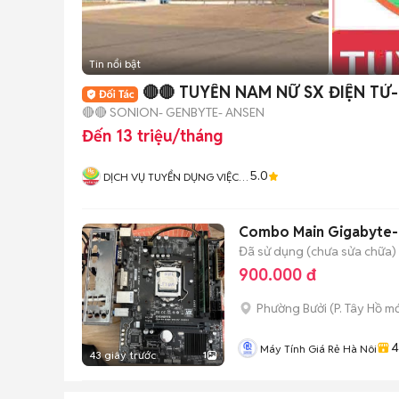
Tin nổi bật
🔴🔴 TUYỂN NAM NỮ SX ĐIỆN TỬ
🔴🔴 SONION- GENBYTE- ANSEN
Đến 13 triệu/tháng
5.0
DỊCH VỤ TUYỂN DỤNG VIỆC
LÀM HƯƠNG SƠN
Combo Main Gigabyte-
Đã sử dụng (chưa sửa chữa)
900.000 đ
Phường Bưởi
(
P. Tây Hồ
mớ
4
Máy Tính Giá Rẻ Hà Nôi
43 giây trước
1