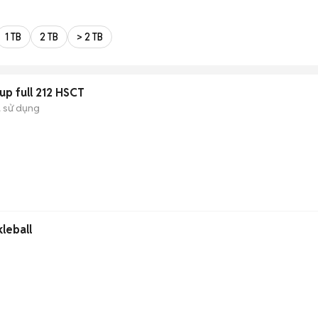
1 TB
2 TB
> 2 TB
up full 212 HSCT
 sử dụng
leball