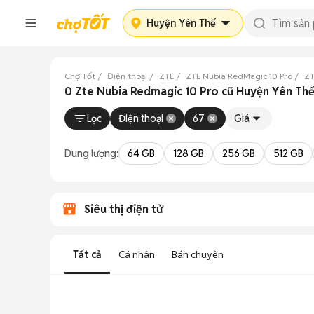
Huyện Yên Thế
Chợ Tốt
Điện thoại
ZTE
ZTE Nubia RedMagic 10 Pro
ZT
0 Zte Nubia Redmagic 10 Pro cũ Huyện Yên Thế
Lọc
Điện thoại
67
Giá
Dung lượng:
64 GB
128 GB
256 GB
512 GB
Siêu thị điện tử
Tất cả
Cá nhân
Bán chuyên