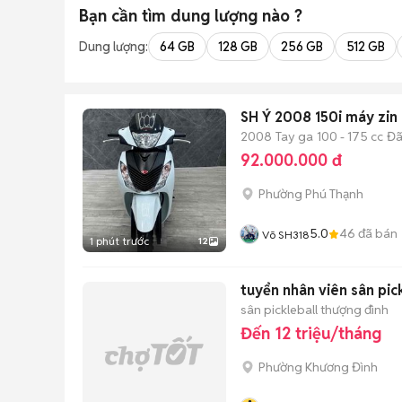
Bạn cần tìm
dung lượng
nào ?
Dung lượng:
64 GB
128 GB
256 GB
512 GB
SH Ý 2008 150i máy zin 
2008
Tay ga
100 - 175 cc
Đã
92.000.000 đ
Phường Phú Thạnh
5.0
46
đã bán
Võ SH318
1 phút trước
12
tuyển nhân viên sân pick
sân pickleball thượng đình
Đến 12 triệu/tháng
Phường Khương Đình