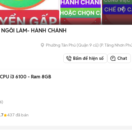
+
2
- NGỒI LÀM- HÀNH CHÁNH
Phường Tân Phú (Quận 9 cũ)
(
P. Tăng Nhơn Ph
Bấm để hiện số
Chat
CPU i3 6100 - Ram 8GB
i)
.7
437
đã bán