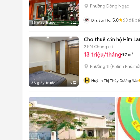
Phường Đông Ngạc
5.0
63
đã b
Dra Sur Hdr
38 giây trước
3
Cho thuê căn hộ Him La
2 PN
Chung cư
13 triệu/tháng
97 m²
Phường 11
(
P. Bình Phú
mới
H
4.5
Huỳnh Thị Thùy Dương
38 giây trước
9