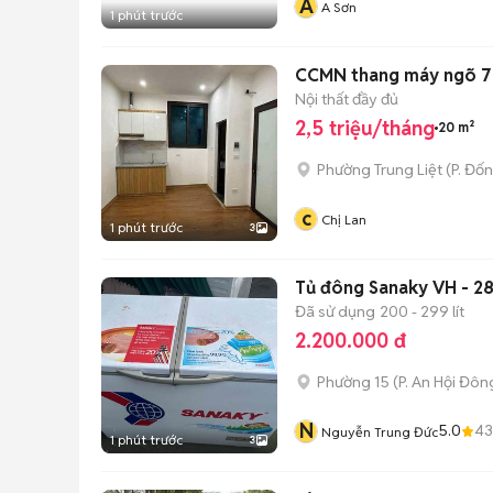
A
A Sơn
1 phút trước
CCMN thang máy ngõ 7 T
Nội thất đầy đủ
2,5 triệu/tháng
20 m²
Phường Trung Liệt
(
P. Đố
c
Chị Lan
1 phút trước
3
Tủ đông Sanaky VH - 28
Đã sử dụng
200 - 299 lít
2.200.000 đ
Phường 15
(
P. An Hội Đôn
N
5.0
43
Nguyễn Trung Đức
1 phút trước
3