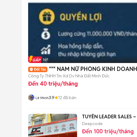
Tin nổi bật
*** NAM NỮ PHÒNG KINH DOAN
Công Ty TNHH Tm Xd Dv Nhà Đất Minh Đức
Đến 40 triệu/tháng
3.9
12
đã bán
Lê Minh
TUYỂN LEADER SALES 
Deepcode
Đến 100 triệu/tháng