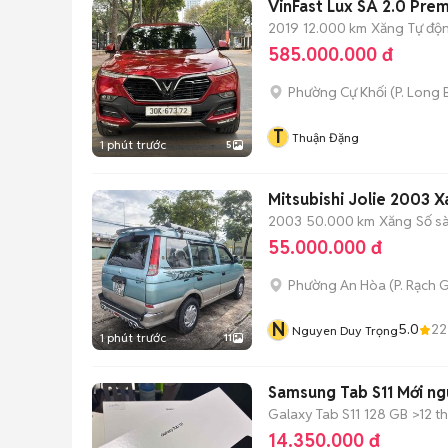
VinFast Lux SA 2.0 Pre
2019
12.000 km
Xăng
Tự độ
585.000.000 đ
Phường Cự Khối
(
P. Long 
T
Thuận Đặng
1 phút trước
5
Mitsubishi Jolie 2003 X
2003
50.000 km
Xăng
Số s
55.000.000 đ
Phường An Hòa
(
P. Rạch 
N
5.0
22
Nguyen Duy Trọng
1 phút trước
11
Samsung Tab S11 Mới n
Galaxy Tab S11
128 GB
>12 t
14.350.000 đ