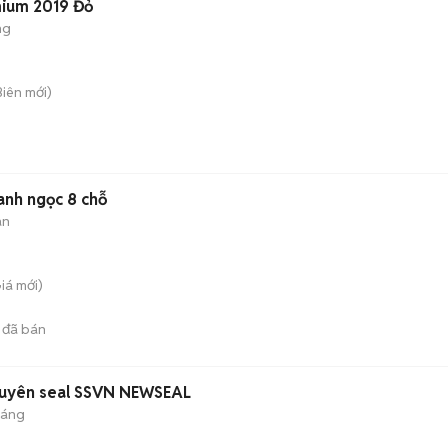
mium 2019 Đỏ
ng
Biên
mới)
anh ngọc 8 chỗ
àn
Giá
mới)
đã bán
guyên seal SSVN NEWSEAL
háng