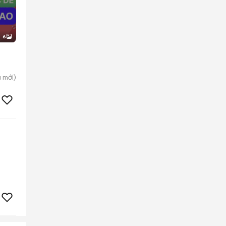
6
ú
mới)