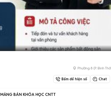
H
Phường 8
(
P. Bình Thớ
Bấm để hiện số
Chat
– MẢNG BÁN KHÓA HỌC CNTT