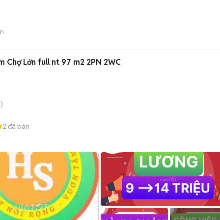
án
m Chợ Lớn full nt 97 m2 2PN 2WC
)
2
đã bán