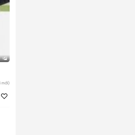
1
i
mới)