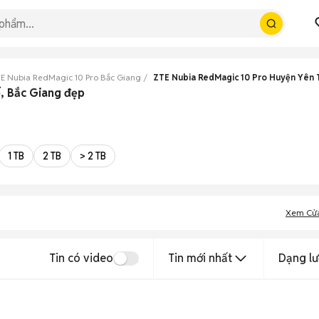
E Nubia RedMagic 10 Pro Bắc Giang
ZTE Nubia RedMagic 10 Pro Huyện Yên 
, Bắc Giang đẹp
1 TB
2 TB
> 2 TB
Xem Cử
Tin có video
Tin mới nhất
Dạng lư