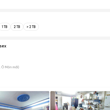
1 TB
2 TB
> 2 TB
isex
. Ô Môn
mới)