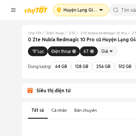
Huyện Lạng Giang
Chợ Tốt
Điện thoại
ZTE
ZTE Nubia RedMagic 10 Pro
ZT
0 Zte Nubia Redmagic 10 Pro cũ Huyện Lạng Gi
Lọc
Điện thoại
67
Giá
Dung lượng:
64 GB
128 GB
256 GB
512 GB
Siêu thị điện tử
Tất cả
Cá nhân
Bán chuyên