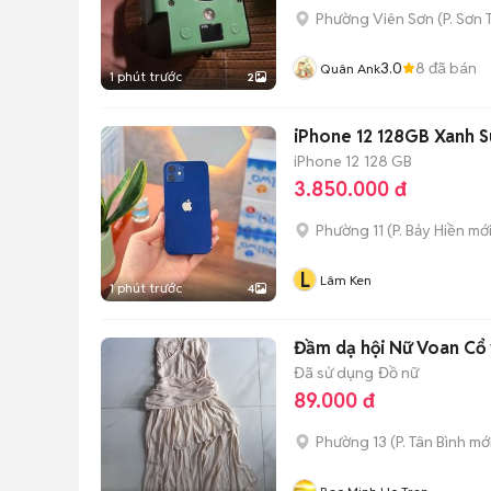
Phường Viên Sơn
(
P. Sơn 
3.0
8
đã bán
Quân Ank
1 phút trước
2
iPhone 12 128GB Xanh S
iPhone 12
128 GB
3.850.000 đ
Phường 11
(
P. Bảy Hiền
mới
L
Lâm Ken
1 phút trước
4
Đầm dạ hội Nữ Voan Cổ 
Đã sử dụng
Đồ nữ
89.000 đ
Phường 13
(
P. Tân Bình
mới