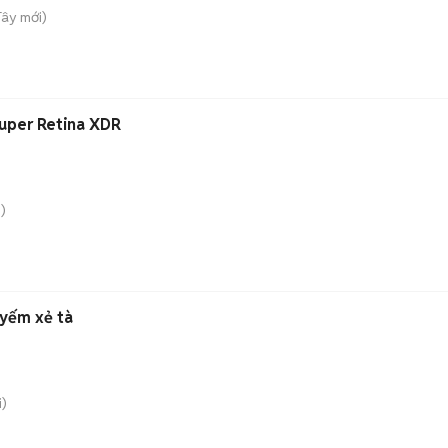
Tây
mới)
uper Retina XDR
)
yếm xẻ tà
)