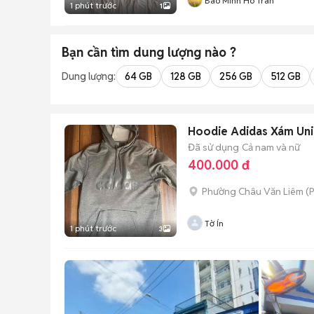
Bao Minh Ho Tran
1 phút trước
1
Bạn cần tìm
dung lượng
nào ?
Dung lượng:
64 GB
128 GB
256 GB
512 GB
Hoodie Adidas Xám Un
Đã sử dụng
Cả nam và nữ
400.000 đ
Phường Châu Văn Liêm
(
P
Tờ Ín
1 phút trước
3