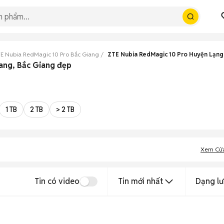
E Nubia RedMagic 10 Pro Bắc Giang
ZTE Nubia RedMagic 10 Pro Huyện Lạng
ang, Bắc Giang đẹp
1 TB
2 TB
> 2 TB
Xem Cử
Tin có video
Tin mới nhất
Dạng lư