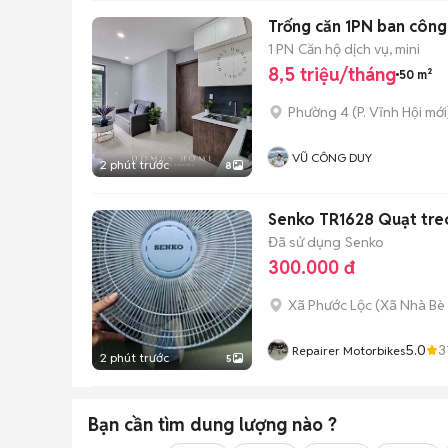
Trống căn 1PN ban công
1 PN
Căn hộ dịch vụ, mini
8,5 triệu/tháng
50 m²
Phường 4
(
P. Vĩnh Hội
mới
VŨ CÔNG DUY
2 phút trước
8
Senko TR1628 Quạt treo
Đã sử dụng
Senko
300.000 đ
Xã Phước Lộc
(
Xã Nhà Bè
5.0
3
Repairer Motorbikes
2 phút trước
5
Bạn cần tìm
dung lượng
nào ?