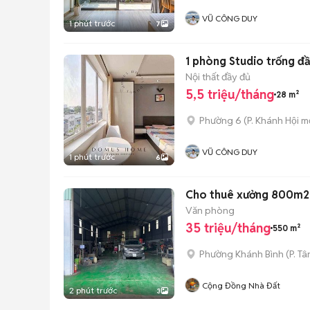
VŨ CÔNG DUY
1 phút trước
7
1 phòng Studio trống đ
Nội thất đầy đủ
5,5 triệu/tháng
28 m²
Phường 6
(
P. Khánh Hội
mớ
VŨ CÔNG DUY
1 phút trước
6
Cho thuê xưởng 800m2 
Văn phòng
35 triệu/tháng
550 m²
Phường Khánh Bình
(
P. Tâ
Cộng Đồng Nhà Đất
2 phút trước
3