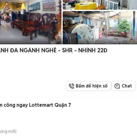
ANH ĐA NGÀNH NGHỀ - SHR - NHỈNH 22Đ
Bấm để hiện số
Chat
an công ngay Lottemart Quận 7
Hưng
mới)