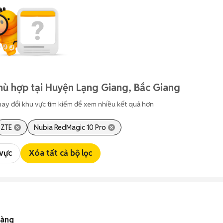
hù hợp tại Huyện Lạng Giang, Bắc Giang
hay đổi khu vực tìm kiếm để xem nhiều kết quả hơn
ZTE
Nubia RedMagic 10 Pro
 vực
Xóa tất cả bộ lọc
vàng