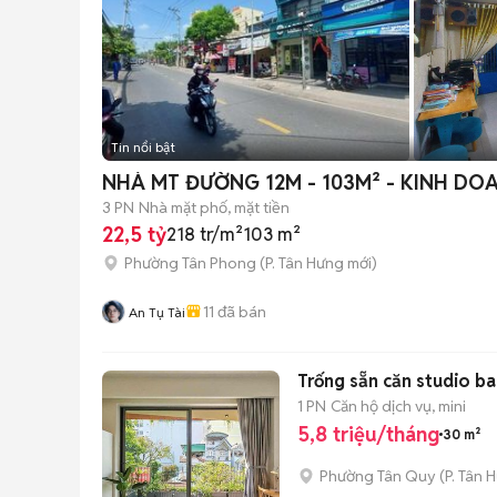
Tin nổi bật
NHÀ MT ĐƯỜNG 12M - 103M² - KINH DO
3 PN
Nhà mặt phố, mặt tiền
22,5 tỷ
218 tr/m²
103 m²
Phường Tân Phong
(
P. Tân Hưng
mới)
11
đã bán
An Tụ Tài
Trống sẵn căn studio b
1 PN
Căn hộ dịch vụ, mini
5,8 triệu/tháng
30 m²
Phường Tân Quy
(
P. Tân 