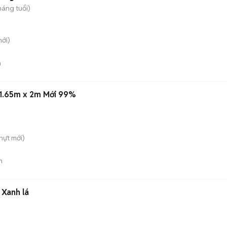
háng tuổi)
ới)
n
 1.65m x 2m Mới 99%
hựt
mới)
n
 Xanh lá