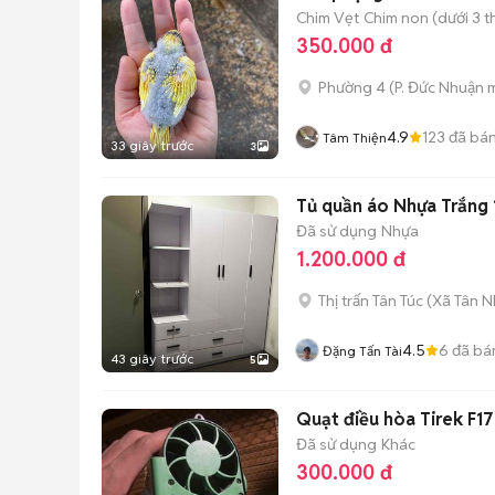
Chim Vẹt
Chim non (dưới 3 t
350.000 đ
Phường 4
(
P. Đức Nhuận
m
4.9
123
đã bá
Tâm Thiện
33 giây trước
3
Tủ quần áo Nhựa Trắng
Đã sử dụng
Nhựa
1.200.000 đ
Thị trấn Tân Túc
(
Xã Tân N
4.5
6
đã bá
Đặng Tấn Tài
43 giây trước
5
Quạt điều hòa Tirek F17
Đã sử dụng
Khác
300.000 đ