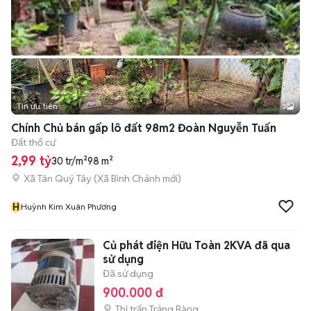
Tin ưu tiên
3
Chính Chủ bán gấp lô đất 98m2 Đoàn Nguyễn Tuấn
Đất thổ cư
2,99 tỷ
30 tr/m²
98 m²
Xã Tân Quý Tây
(
Xã Bình Chánh
mới)
H
Huỳnh Kim Xuân Phương
Củ phát điện Hữu Toàn 2KVA đã qua
sử dụng
Đã sử dụng
900.000 đ
Thị trấn Trảng Bàng