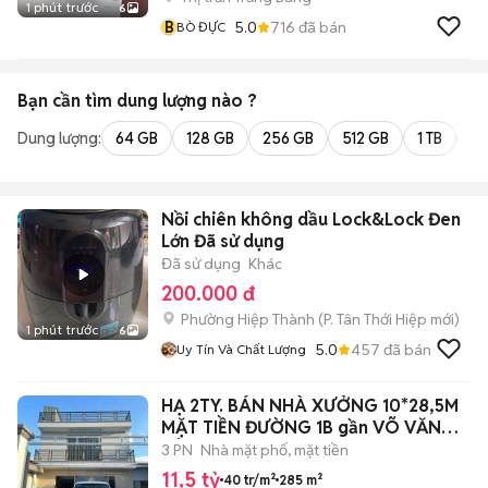
1 phút trước
6
B
5.0
716
đã bán
BÒ ĐỰC
Bạn cần tìm
dung lượng
nào ?
Dung lượng:
64 GB
128 GB
256 GB
512 GB
1 TB
2 
Nồi chiên không dầu Lock&Lock Đen
Lớn Đã sử dụng
Đã sử dụng
Khác
200.000 đ
Phường Hiệp Thành
(
P. Tân Thới Hiệp
mới)
1 phút trước
6
5.0
457
đã bán
Uy Tín Và Chất Lượng
HẠ 2TY. BÁN NHÀ XƯỞNG 10*28,5M
MẶT TIỀN ĐƯỜNG 1B gần VÕ VĂN
VÂN VLB
3 PN
Nhà mặt phố, mặt tiền
11,5 tỷ
40 tr/m²
285 m²