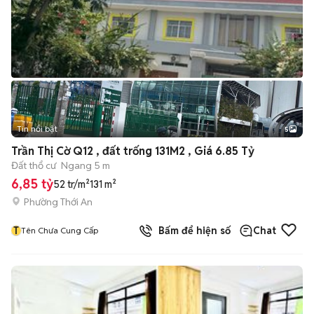
Tin nổi bật
5
Trần Thị Cờ Q12 , đất trống 131M2 , Giá 6.85 Tỷ
Đất thổ cư
Ngang 5 m
6,85 tỷ
52 tr/m²
131 m²
Phường Thới An
T
Bấm để hiện số
Chat
Tên Chưa Cung Cấp