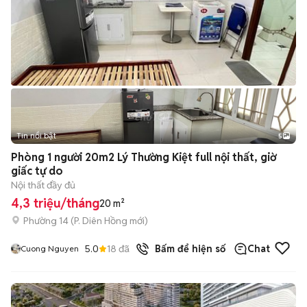
Tin nổi bật
5
Phòng 1 người 20m2 Lý Thường Kiệt full nội thất, giờ
giấc tự do
Nội thất đầy đủ
4,3 triệu/tháng
20 m²
Phường 14
(
P. Diên Hồng
mới)
5.0
18
đã bán
Bấm để hiện số
Chat
Cuong Nguyen