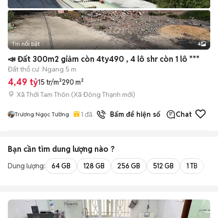
Tin nổi bật
4
📣 Đất 300m2 giảm còn 4ty490 , 4 lô shr còn 1 lô ***
Đất thổ cư
Ngang 5 m
4,49 tỷ
15 tr/m²
290 m²
Xã Thới Tam Thôn
(
Xã Đông Thạnh
mới)
1
đã bán
Bấm để hiện số
Chat
Trương Ngọc Tường
Bạn cần tìm
dung lượng
nào ?
Dung lượng:
64 GB
128 GB
256 GB
512 GB
1 TB
2 