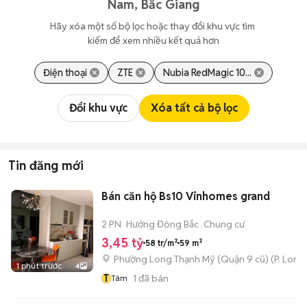
Nam, Bắc Giang
Hãy xóa một số bộ lọc hoặc thay đổi khu vực tìm 
kiếm để xem nhiều kết quả hơn
Điện thoại
ZTE
Nubia RedMagic 10...
Đổi khu vực
Xóa tất cả bộ lọc
Tin đăng mới
Bán căn hộ Bs10 Vinhomes grand
2 PN
Hướng Đông Bắc
Chung cư
3,45 tỷ
58 tr/m²
59 m²
Phường Long Thạnh Mỹ (Quận 9 cũ)
(
P. Long
1 phút trước
4
T
1
đã bán
Tâm