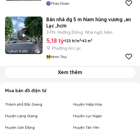
Thao Doan
Bán nhà đg 5 m Nam hùng vương ,an
Lạc ,hcm
3 PN
Hướng Đông
Nhà ngõ, hẻm
5,18 tỷ
123 tr/m²
42 m²
Phường An Lạc
1 phút trước
7
M
Minh Thư
Xem thêm
Mua bán đồ điện tử
Thành phố Bắc Giang
Huyện Hiệp Hòa
Huyện Lạng Giang
Huyện Lục Ngạn
Huyện Sơn Động
Huyện Tân Yên