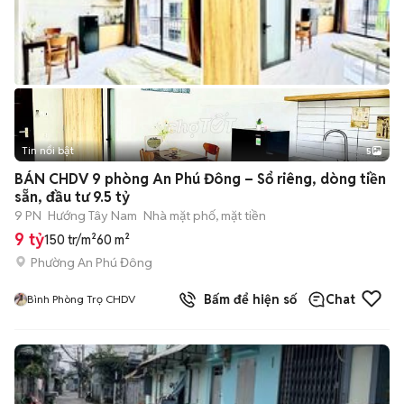
Tin nổi bật
5
BÁN CHDV 9 phòng An Phú Đông – Sổ riêng, dòng tiền
sẵn, đầu tư 9.5 tỷ
9 PN
Hướng Tây Nam
Nhà mặt phố, mặt tiền
9 tỷ
150 tr/m²
60 m²
Phường An Phú Đông
Bấm để hiện số
Chat
Bình Phòng Trọ CHDV