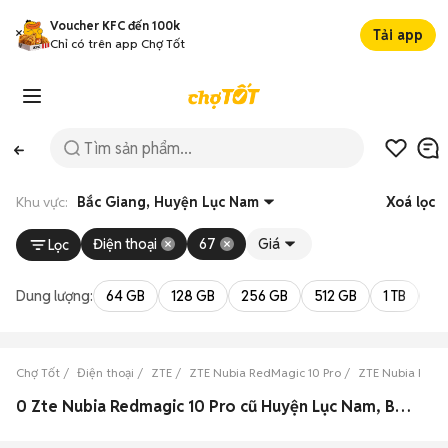
Voucher KFC đến 100k
Tải app
Chỉ có trên app Chợ Tốt
Khu vực:
Bắc Giang, Huyện Lục Nam
Xoá lọc
Điện thoại
67
Giá
Lọc
Dung lượng:
64 GB
128 GB
256 GB
512 GB
1 TB
2 
Chợ Tốt
Điện thoại
ZTE
ZTE Nubia RedMagic 10 Pro
ZTE Nubia RedM
0 Zte Nubia Redmagic 10 Pro cũ Huyện Lục Nam, Bắc Giang đẹp