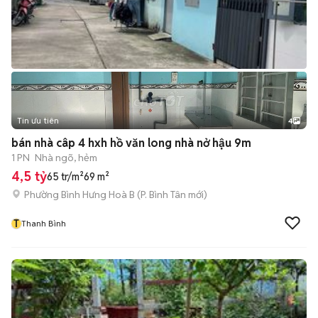
Tin ưu tiên
4
bán nhà câp 4 hxh hồ văn long nhà nở hậu 9m
1 PN
Nhà ngõ, hẻm
4,5 tỷ
65 tr/m²
69 m²
Phường Bình Hưng Hoà B
(
P. Bình Tân
mới)
T
Thanh Bình