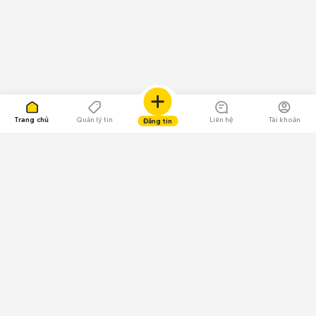
Trang chủ
Quản lý tin
Liên hệ
Tài khoản
Đăng tin
109.000 Bình chọn
Tải ứng dụng Chợ Tốt
Về Chợ Tốt
Quy chế sàn
Chính sách bảo mật
Giải quyết tranh chấp