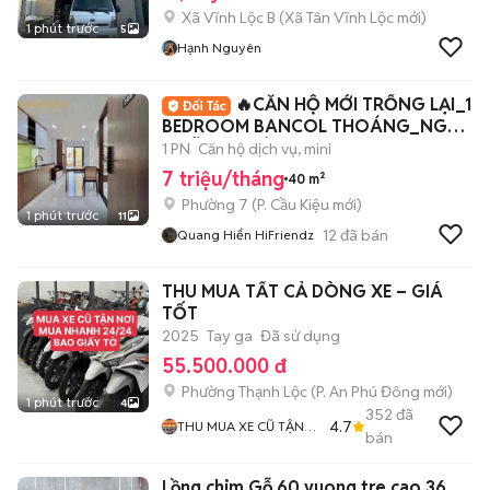
Xã Vĩnh Lộc B
(
Xã Tân Vĩnh Lộc
mới)
1 phút trước
5
Hạnh Nguyên
🔥CĂN HỘ MỚI TRỐNG LẠI_1
BEDROOM BANCOL THOÁNG_NGAY
NGÃ TƯ PHÚ NHUẬN
1 PN
Căn hộ dịch vụ, mini
7 triệu/tháng
40 m²
Phường 7
(
P. Cầu Kiệu
mới)
1 phút trước
11
12
đã bán
Quang Hiển HiFriendz
THU MUA TẤT CẢ DÒNG XE – GIÁ
TỐT
2025
Tay ga
Đã sử dụng
55.500.000 đ
Phường Thạnh Lộc
(
P. An Phú Đông
mới)
1 phút trước
4
352
đã
4.7
THU MUA XE CŨ TẬN
bán
NHÀ
Lồng chim Gỗ 60 vuong tre cao 36