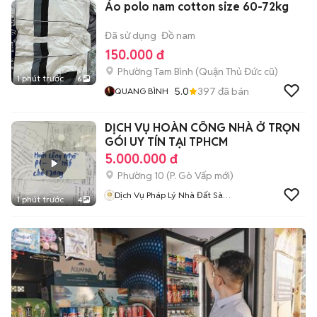
Áo polo nam cotton size 60-72kg
Đã sử dụng
Đồ nam
150.000 đ
Phường Tam Bình (Quận Thủ Đức cũ)
1 phút trước
6
5.0
397
đã bán
QUANG BÌNH
DỊCH VỤ HOÀN CÔNG NHÀ Ở TRỌN
GÓI UY TÍN TẠI TPHCM
5.000.000 đ
Phường 10
(
P. Gò Vấp
mới)
Dịch Vụ Pháp Lý Nhà Đất Sài
1 phút trước
4
Gòn