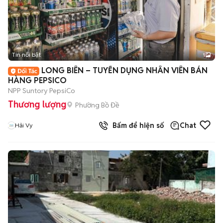
Tin nổi bật
1
LONG BIÊN – TUYỂN DỤNG NHÂN VIÊN BÁN
HÀNG PEPSICO
NPP Suntory PepsiCo
Thương lượng
Phường Bồ Đề
Bấm để hiện số
Chat
Hải Vy