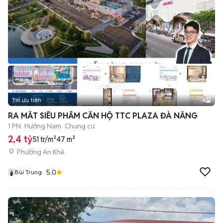
Tin ưu tiên
4
RA MẮT SIÊU PHẨM CĂN HỘ TTC PLAZA ĐÀ NẴNG
1 PN
Hướng Nam
Chung cư
2,4 tỷ
51 tr/m²
47 m²
Phường An Khê
5.0
Bùi Trung