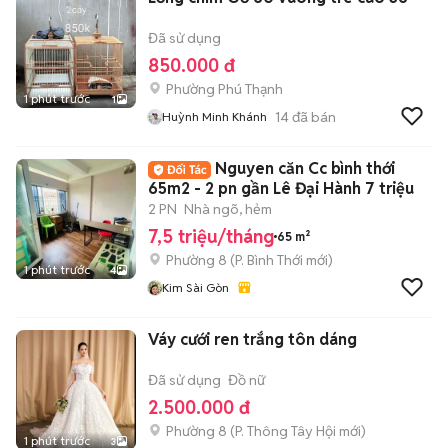
Đã sử dụng
850.000 đ
Phường Phú Thạnh
1 phút trước
1
14
đã bán
Huỳnh Minh Khánh
Nguyen căn Cc bình thới
65m2 - 2 pn gần Lê Đại Hành 7 triệu
2 PN
Nhà ngõ, hẻm
7,5 triệu/tháng
65 m²
Phường 8
(
P. Bình Thới
mới)
1 phút trước
4
Kim Sài Gòn
Váy cưới ren trắng tôn dáng
Đã sử dụng
Đồ nữ
2.500.000 đ
Phường 8
(
P. Thông Tây Hội
mới)
1 phút trước
3