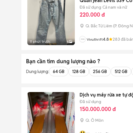
Quần jean Levis 539 Co
Đã sử dụng
Cả nam và nữ
220.000 đ
Q. Bắc Từ Liêm
(
P. Đông 
4.8
283
đã bá
Vivuthrift
11 phút trước
5
Bạn cần tìm
dung lượng
nào ?
Dung lượng:
64 GB
128 GB
256 GB
512 GB
Dịch vụ máy rửa xe tự đ
Đã sử dụng
150.000.000 đ
Q. Ô Môn