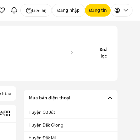
Đăng nhập
Đăng tin
Liên hệ
Xoá
lọc
a hàng
Mua bán điện thoại
Huyện Cư Jút
ới
Huyện Đăk Glong
Huyện Đắk Mil