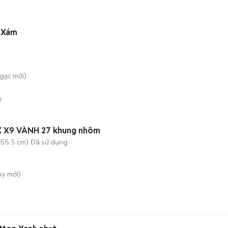
ANG Xám
Ngạc
mới)
n
X X9 VÀNH 27 khung nhôm
(55.5 cm)
Đã sử dụng
uy
mới)