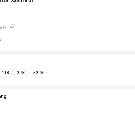
tton Xanh nhạt
Ngạc
mới)
n
1 TB
2 TB
> 2 TB
ộng