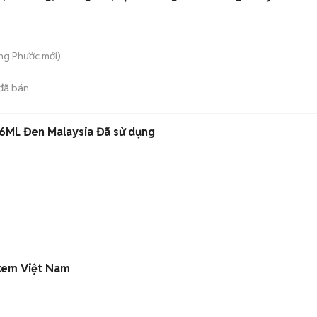
ong Phước
mới)
đã bán
6ML Đen Malaysia Đã sử dụng
kem Việt Nam