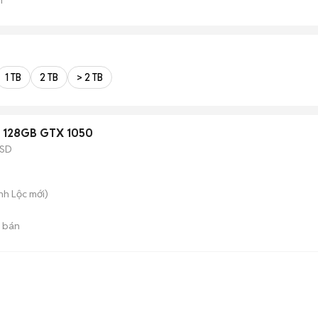
1 TB
2 TB
> 2 TB
D 128GB GTX 1050
SD
nh Lộc
mới)
 bán