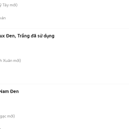
ỹ Tây
mới)
bán
lux Đen, Trắng đã sử dụng
nh Xuân
mới)
 Nam Đen
Ngạc
mới)
n