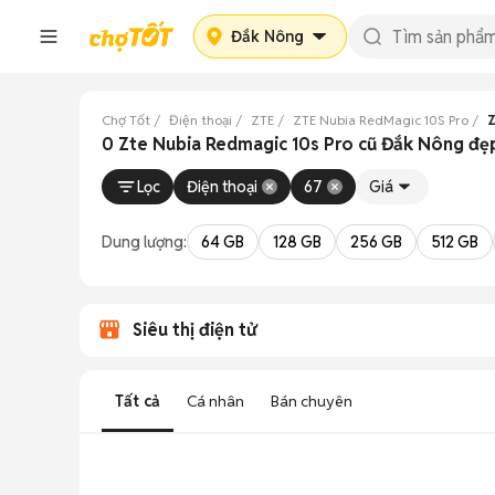
Đắk Nông
Chợ Tốt
Điện thoại
ZTE
ZTE Nubia RedMagic 10S Pro
Z
0 Zte Nubia Redmagic 10s Pro cũ Đắk Nông đẹ
Lọc
Điện thoại
67
Giá
Dung lượng:
64 GB
128 GB
256 GB
512 GB
Siêu thị điện tử
Tất cả
Cá nhân
Bán chuyên