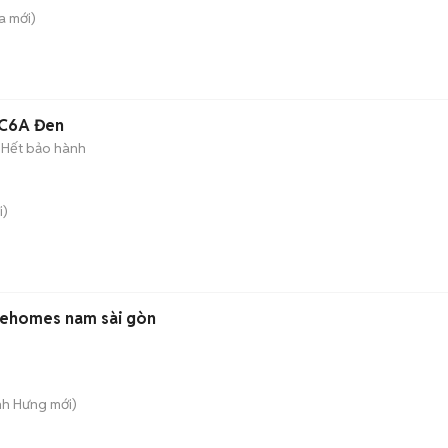
a
mới)
4C6A Đen
Hết bảo hành
i)
ư ehomes nam sài gòn
nh Hưng
mới)