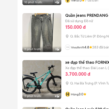
V
5.0
7
đã bán
Viet
10 phút trước
4
Quần jeans PREND
Đã sử dụng
Đồ nữ
150.000 đ
Q. Bắc Từ Liêm
(
P. Đông 
4.8
283
đã bá
Vivuthrift
11 phút trước
3
xe đạp thể thao FORNI
Xe đạp thể thao
Đài Loan
L 
3.700.000 đ
Q. Hai Bà Trưng
(
P. Vĩnh T
H
3.0
Hùng
11 phút trước
8