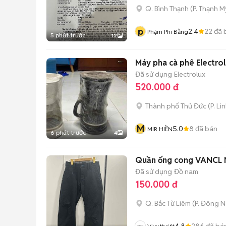
Q. Bình Thạnh
(
P. Thạnh M
p
2.4
22
đã 
Phạm Phi Bằng
5 phút trước
12
Máy pha cà phê Electro
Đã sử dụng
Electrolux
520.000 đ
Thành phố Thủ Đức
(
P. Li
M
5.0
8
đã bán
MIR HIỀN
6 phút trước
4
Quần ống cong VANCL
Đã sử dụng
Đồ nam
150.000 đ
Q. Bắc Từ Liêm
(
P. Đông 
4.8
286
đã bá