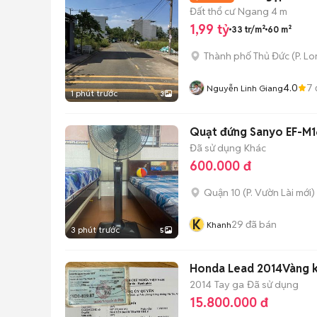
Đất thổ cư
Ngang 4 m
1,99 tỷ
33 tr/m²
60 m²
Thành phố Thủ Đức
(
P. L
4.0
7
Nguyễn Linh Giang
1 phút trước
3
Quạt đứng Sanyo EF-M1
Đã sử dụng
Khác
600.000 đ
Quận 10
(
P. Vườn Lài
mới)
K
29
đã bán
Khanh
3 phút trước
5
Honda Lead 2014Vàng 
2014
Tay ga
Đã sử dụng
15.800.000 đ