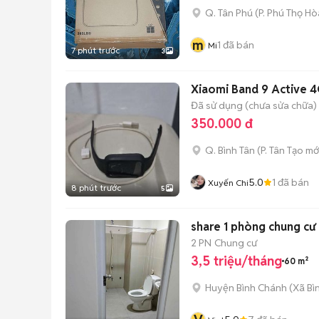
Q. Tân Phú
(
P. Phú Thọ Hò
m
1
đã bán
Mi
7 phút trước
3
Xiaomi Band 9 Active 
Đã sử dụng (chưa sửa chữa)
350.000 đ
Q. Bình Tân
(
P. Tân Tạo
mớ
5.0
1
đã bán
Xuyến Chi
8 phút trước
5
share 1 phòng chung c
2 PN
Chung cư
3,5 triệu/tháng
60 m²
Huyện Bình Chánh
(
Xã Bì