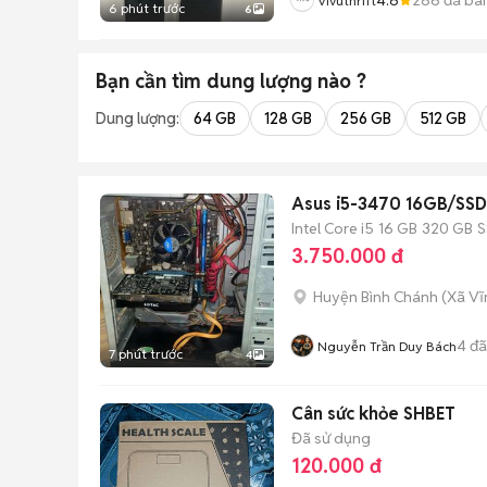
Vivuthrift
6 phút trước
6
Bạn cần tìm
dung lượng
nào ?
Dung lượng:
64 GB
128 GB
256 GB
512 GB
Asus i5-3470 16GB/SS
Intel Core i5
16 GB
320 GB
S
3.750.000 đ
Huyện Bình Chánh
(
Xã Vĩ
4
đã
Nguyễn Trần Duy Bách
7 phút trước
4
Cân sức khỏe SHBET
Đã sử dụng
120.000 đ