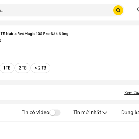
TE Nubia RedMagic 10S Pro Đắk Nông
p
1 TB
2 TB
> 2 TB
Xem Cử
Tin có video
Tin mới nhất
Dạng lư