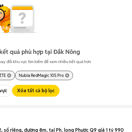
kết quả phù hợp tại Đắk Nông
hay đổi khu vực tìm kiếm để xem nhiều kết quả hơn
ZTE
Nubia RedMagic 10S Pro
 vực
Xóa tất cả bộ lọc
ộp 60m2, sổ riêng, đường 8m, tại Ph. long Phước Q9 giá 1 tỷ 990