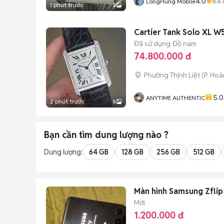
4.0
64
LongHung Mobile
1 phút trước
2
Cartier Tank Solo XL 
Đã sử dụng
Đồ nam
74.800.000 đ
Phường Thịnh Liệt
(
P. Hoà
5.0
ANYTIME AUTHENTIC
2 phút trước
5
Bạn cần tìm
dung lượng
nào ?
Dung lượng:
64 GB
128 GB
256 GB
512 GB
Màn hình Samsung Zflip
Mới
1.200.000 đ