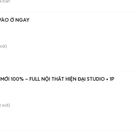
ã bán
 VÀO Ở NGAY
mới)
KHAI TRƯƠNG CĂN HỘ MỚI 100% – FULL NỘI THẤT HIỆN ĐẠI STUDIO • 1P
t
mới)