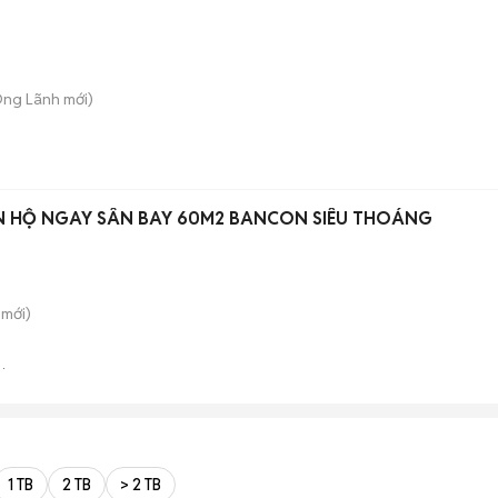
Ông Lãnh
mới)
N HỘ NGAY SÂN BAY 60M2 BANCON SIÊU THOÁNG
mới)
1 TB
2 TB
> 2 TB