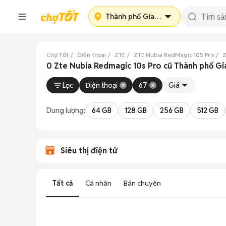
Thành phố Gia Nghĩa
Chợ Tốt
Điện thoại
ZTE
ZTE Nubia RedMagic 10S Pro
Z
0 Zte Nubia Redmagic 10s Pro cũ Thành phố G
Lọc
Điện thoại
67
Giá
Dung lượng:
64 GB
128 GB
256 GB
512 GB
Siêu thị điện tử
Tất cả
Cá nhân
Bán chuyên