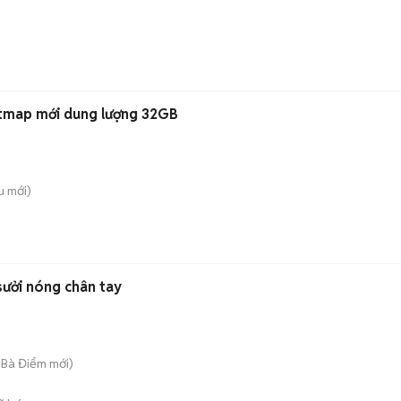
tmap mới dung lượng 32GB
u
mới)
sưởi nóng chân tay
 Bà Điểm
mới)