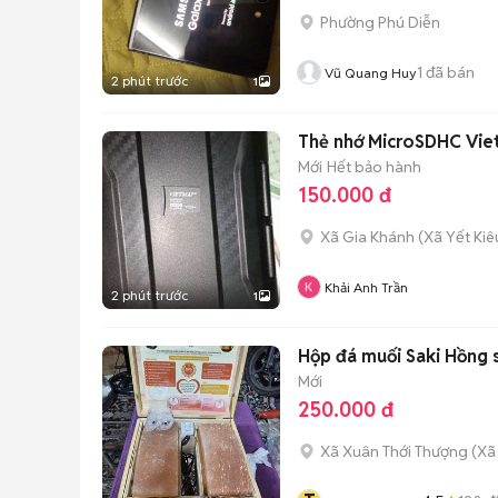
Phường Phú Diễn
1
đã bán
Vũ Quang Huy
2 phút trước
1
Thẻ nhớ MicroSDHC Vie
Mới
Hết bảo hành
150.000 đ
Xã Gia Khánh
(
Xã Yết Kiê
Khải Anh Trần
2 phút trước
1
Hộp đá muối Saki Hồng 
Mới
250.000 đ
Xã Xuân Thới Thượng
(
Xã