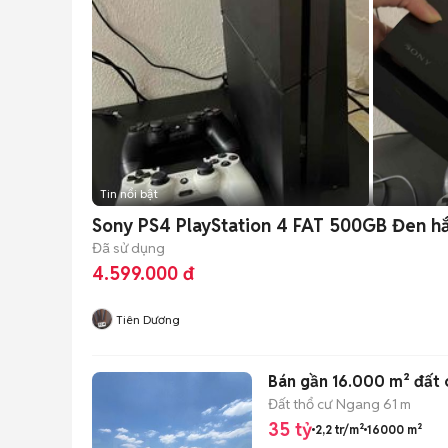
Tin nổi bật
Sony PS4 PlayStation 4 FAT 500GB Đen hắ
Đã sử dụng
4.599.000 đ
Tiên Dương
Bán gần 16.000 m² đất c
Đất thổ cư
Ngang 61 m
35 tỷ
2,2 tr/m²
16000 m²