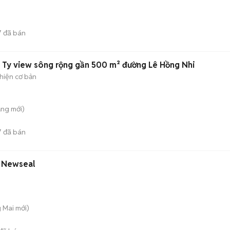
7
đã bán
 Ty view sông rộng gần 500 m² đường Lê Hồng Nhi
hiện cơ bản
ăng
mới)
7
đã bán
C Newseal
g Mai
mới)