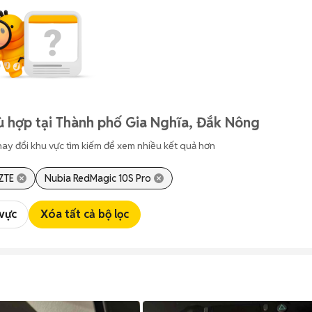
ù hợp tại Thành phố Gia Nghĩa, Đắk Nông
hay đổi khu vực tìm kiếm để xem nhiều kết quả hơn
ZTE
Nubia RedMagic 10S Pro
 vực
Xóa tất cả bộ lọc