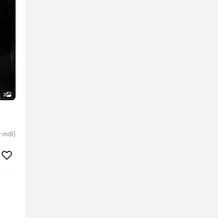
3
y
mới)