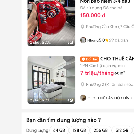
Nón bảo hiểm 3/4 đầu
Đã sử dụng
Đồ cho bé
150.000 đ
Phường Cầu Kho
(
P. Cầu 
5.0
69
đã bán
Nhung
2 phút trước
3
CHO THUÊ CĂ
1 PN
Căn hộ dịch vụ, mini
7 triệu/tháng
60 m²
Phường 2
(
P. Tân Sơn Hòa
CHO THUÊ CĂN HỘ CHÍNH
2 phút trước
8
CHỦ
Bạn cần tìm
dung lượng
nào ?
Dung lượng:
64 GB
128 GB
256 GB
512 GB