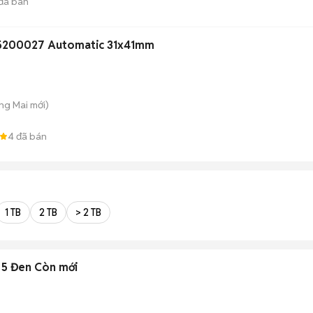
đã bán
W5200027 Automatic 31x41mm
ng Mai
mới)
4
đã bán
1 TB
2 TB
> 2 TB
 5 Đen Còn mới