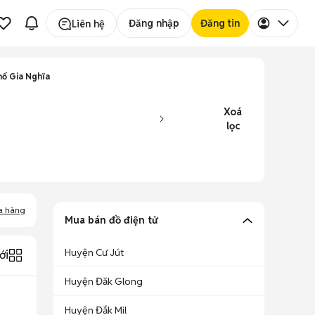
Đăng nhập
Đăng tin
Liên hệ
hố Gia Nghĩa
Xoá
lọc
a hàng
Mua bán đồ điện tử
Huyện Cư Jút
ới
Huyện Đăk Glong
Huyện Đắk Mil