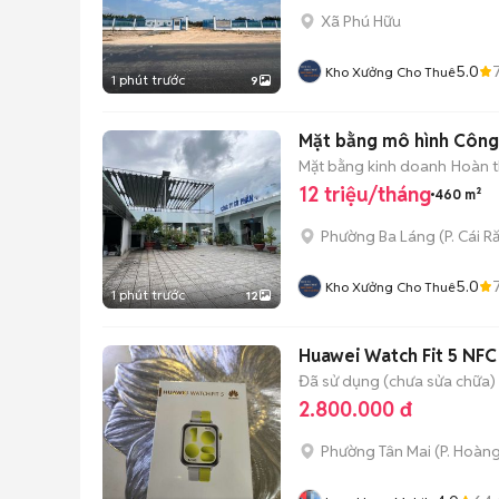
Xã Phú Hữu
5.0
Kho Xưởng Cho Thuê
1 phút trước
9
Mặt bằng mô hình Công
Mặt bằng kinh doanh
Hoàn t
12 triệu/tháng
460 m²
Phường Ba Láng
(
P. Cái R
5.0
Kho Xưởng Cho Thuê
1 phút trước
12
Huawei Watch Fit 5 NF
Đã sử dụng (chưa sửa chữa)
2.800.000 đ
Phường Tân Mai
(
P. Hoàn