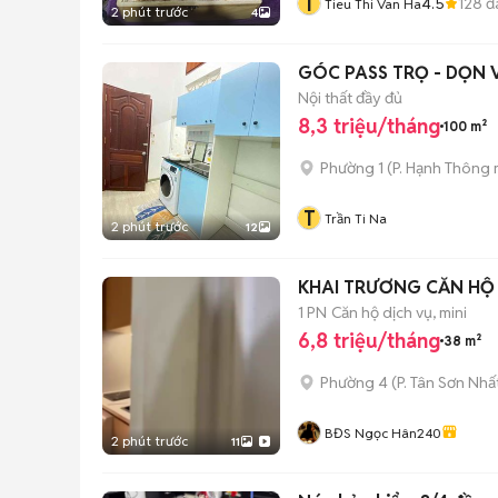
T
4.5
128
đ
Tieu Thi Van Ha
2 phút trước
4
GÓC PASS TRỌ - DỌN
Nội thất đầy đủ
8,3 triệu/tháng
100 m²
Phường 1
(
P. Hạnh Thông
T
Trần Ti Na
2 phút trước
12
1 PN
Căn hộ dịch vụ, mini
6,8 triệu/tháng
38 m²
Phường 4
(
P. Tân Sơn Nhấ
BĐS Ngọc Hân240
2 phút trước
11