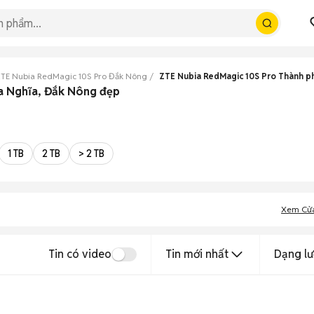
TE Nubia RedMagic 10S Pro Đắk Nông
ZTE Nubia RedMagic 10S Pro Thành p
ia Nghĩa, Đắk Nông đẹp
1 TB
2 TB
> 2 TB
Xem Cử
Tin có video
Tin mới nhất
Dạng lư