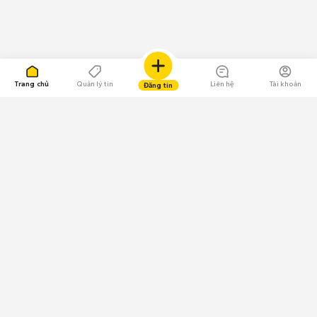
Trang chủ
Quản lý tin
Liên hệ
Tài khoản
Đăng tin
109.000 Bình chọn
Tải ứng dụng Chợ Tốt
Về Chợ Tốt
Quy chế sàn
Chính sách bảo mật
Giải quyết tranh chấp
CÔNG TY TNHH CHỢ TỐT - Người đại diện theo pháp luật:
Nguyễn Trọng Tấn; GPDKKD: 0312120782 do Sở KH & ĐT TP.HCM cấp ngày