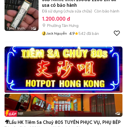
usa có bảo hành
Đã sử dụng (chưa sửa chữa)
Còn bảo hành
1.200.000 đ
Phường Tân Hưng
1 phút trước
2
J
4.9
542
đã bán
Jack Nguyễn
Tin nổi bật
4
🎥Lẩu HK Tiêm Sa Chuỷ 80S TUYỂN PHỤC VỤ, PHỤ BẾP