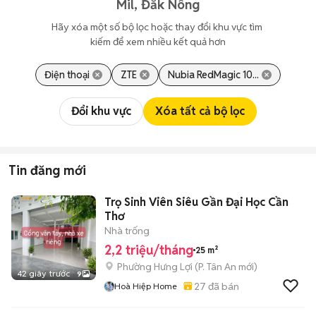
Mil, Đắk Nông
Hãy xóa một số bộ lọc hoặc thay đổi khu vực tìm 
kiếm để xem nhiều kết quả hơn
Điện thoại
ZTE
Nubia RedMagic 10...
Đổi khu vực
Xóa tất cả bộ lọc
Tin đăng mới
Trọ Sinh Viên Siêu Gần Đại Học Cần
Thơ
Nhà trống
2,2 triệu/tháng
25 m²
Phường Hưng Lợi
(
P. Tân An
mới)
42 giây trước
9
27
đã bán
Hoà Hiệp Home