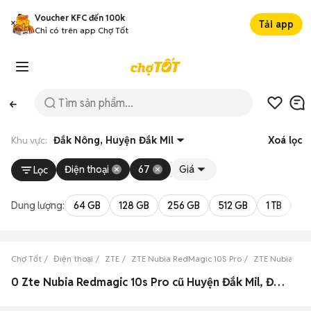
Voucher KFC đến 100k
Tải app
Chỉ có trên app Chợ Tốt
Khu vực:
Đắk Nông, Huyện Đắk Mil
Xoá lọc
Điện thoại
67
Giá
Lọc
Dung lượng:
64 GB
128 GB
256 GB
512 GB
1 TB
2 
Chợ Tốt
Điện thoại
ZTE
ZTE Nubia RedMagic 10S Pro
ZTE Nubia Red
0 Zte Nubia Redmagic 10s Pro cũ Huyện Đắk Mil, Đắk Nông đẹp