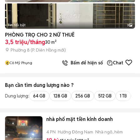
Tin nổi bật
3
PHÒNG TRỌ CHO 2 NỮ THUÊ
3,5 triệu/tháng
30 m²
Phường 8
(
P. Diên Hồng
mới)
c
Bấm để hiện số
Chat
Cô Mỹ Phụng
Bạn cần tìm
dung lượng
nào ?
Dung lượng:
64 GB
128 GB
256 GB
512 GB
1 TB
2 
nhà phố mặt tiền kinh doanh
4 PN
Hướng Đông Nam
Nhà ngõ, hẻm