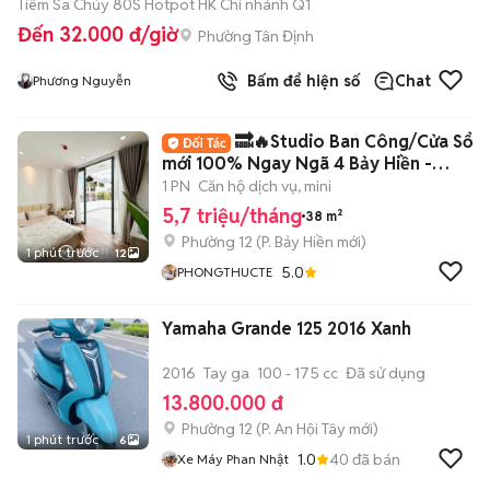
Tiêm Sa Chủy 80S Hotpot HK Chi nhánh Q1
Đến 32.000 đ/giờ
Phường Tân Định
Bấm để hiện số
Chat
Phương Nguyễn
🔜🔥Studio Ban Công/Cửa Sổ
mới 100% Ngay Ngã 4 Bảy Hiền -
Trường Chinh✨
1 PN
Căn hộ dịch vụ, mini
5,7 triệu/tháng
38 m²
Phường 12
(
P. Bảy Hiền
mới)
1 phút trước
12
5.0
PHONGTHUCTE
Yamaha Grande 125 2016 Xanh
2016
Tay ga
100 - 175 cc
Đã sử dụng
13.800.000 đ
Phường 12
(
P. An Hội Tây
mới)
1 phút trước
6
1.0
40
đã bán
Xe Máy Phan Nhật