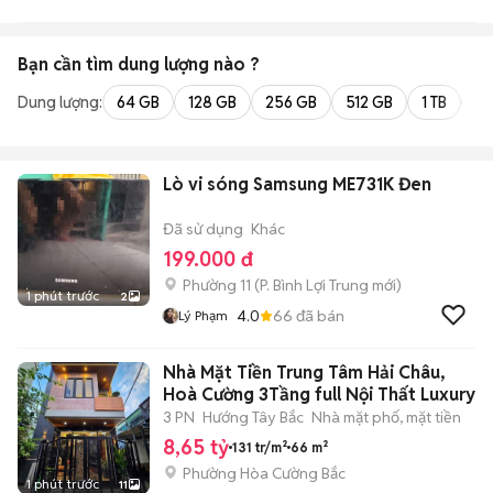
Bạn cần tìm
dung lượng
nào ?
Dung lượng:
64 GB
128 GB
256 GB
512 GB
1 TB
2 
Lò vi sóng Samsung ME731K Đen
Đã sử dụng
Khác
199.000 đ
Phường 11
(
P. Bình Lợi Trung
mới)
1 phút trước
2
4.0
66
đã bán
Lý Phạm
Nhà Mặt Tiền Trung Tâm Hải Châu,
Hoà Cường 3Tầng full Nội Thất Luxury
3 PN
Hướng Tây Bắc
Nhà mặt phố, mặt tiền
8,65 tỷ
131 tr/m²
66 m²
Phường Hòa Cường Bắc
1 phút trước
11