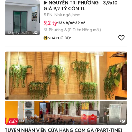
▶️ NGUYỄN TRI PHƯƠNG - 3,9x10 -
GIÁ 9,2 TỶ CÒN TL
5 PN
Nhà ngõ, hẻm
9,2 tỷ
236 tr/m²
39 m²
Phường 8
(
P. Diên Hồng
mới)
42 giây trước
5
N
NHÀ PHỐ ĐẸP
Tin nổi bật
4
TUYỂN NHÂN VIÊN CỬA HÀNG CƠM GÀ (PART-TIME)