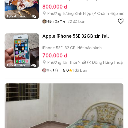
800.000 đ
Phường Tương Bình Hiệp
(
P. Chánh Hiệp
mới)
1 phút trước
4
22
đã bán
Hiền Gà Tre
Apple iPhone 5SE 32GB zin full
iPhone 5SE
32 GB
Hết bảo hành
700.000 đ
Phường Tân Thới Nhất
(
P. Đông Hưng Thuận
m
1 phút trước
6
5.0
1
đã bán
Thu Hiền