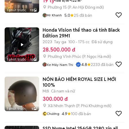
19 tỷ
156 tr/m²
122 m²
Phường 15
(
P. An Hội Đông
mới)
1 phút trước
12
5.0
25
đã bán
Mr Khanh
Honda Vision thể thao cá tính Black
Edition 29M1
2023
Tay ga
100 - 175 cc
Đã sử dụng
28.500.000 đ
Phường Vĩnh Phúc
(
P. Ngọc Hà
mới)
1 phút trước
13
4.8
2233
đã bán
Xe Máy Nam Thi
NÓN BẢO HIỂM ROYAL SIZE L MỚI
100%
Mới
Cả nam và nữ
300.000 đ
Xã Nhơn Thạnh
(
P. Phú Khương
mới)
1 phút trước
5
C
4.9
100
đã bán
Chương
SSD Nvme Intel 256GB 2280 zin all