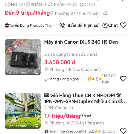
CÔNG TY CỔ PHẦN THỰC PHẨM PHÚC LỘC THỌ
Đến 9 triệu/tháng
Phường 8
(
P. Phú Nhuận
mới)
Bấm để hiện số
Chat
Tuyển Dụng Phúc Lộc Thọ
Máy ảnh Canon IXUS 240 HS Đen
Đã sử dụng (chưa sửa chữa)
3.600.000 đ
Phường 1
(
P. Chợ Quán
mới)
1 phút trước
4
1182
đã
4.6
Phong Công Nghệ-
bán
TienTranMobile
🌇 Giỏ Hàng Thuê CH KINHDOM 💯
1PN-2PN-3PN-Duplex Nhiều Căn Ở
Liền🎇
2 PN
Chung cư
17 triệu/tháng
78 m²
Phường 14
(
P. Diên Hồng
mới)
1 phút trước
5
5.0
6
đã bán
Huỳnh Ba Kingdom101