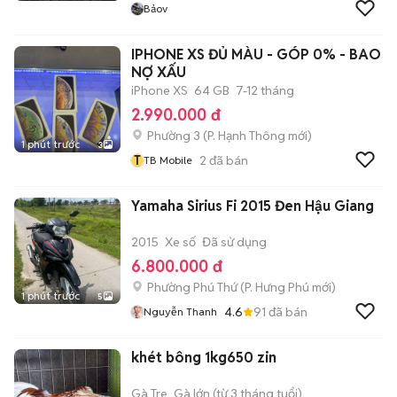
Bảov
IPHONE XS ĐỦ MÀU - GÓP 0% - BAO
NỢ XẤU
iPhone XS
64 GB
7-12 tháng
2.990.000 đ
Phường 3
(
P. Hạnh Thông
mới)
1 phút trước
3
T
2
đã bán
TB Mobile
Yamaha Sirius Fi 2015 Đen Hậu Giang
2015
Xe số
Đã sử dụng
6.800.000 đ
Phường Phú Thứ
(
P. Hưng Phú
mới)
1 phút trước
5
4.6
91
đã bán
Nguyễn Thanh
khét bông 1kg650 zin
Gà Tre
Gà lớn (từ 3 tháng tuổi)