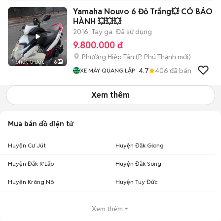
Yamaha Nouvo 6 Đỏ Trắng💥 CÓ BẢO
HÀNH 💥💥💥
2016
Tay ga
Đã sử dụng
9.800.000 đ
Phường Hiệp Tân
(
P. Phú Thạnh
mới)
1 phút trước
6
4.7
406
đã bán
XE MÁY QUANG LẬP
Xem thêm
Mua bán đồ điện tử
Huyện Cư Jút
Huyện Đăk Glong
Huyện Đắk R'Lấp
Huyện Đắk Song
Huyện Krông Nô
Huyện Tuy Đức
Xem thêm