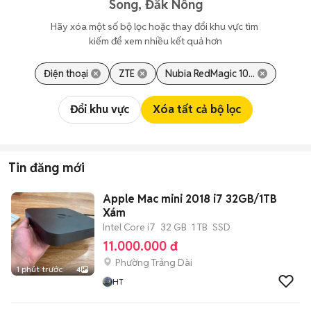
Song, Đắk Nông
Hãy xóa một số bộ lọc hoặc thay đổi khu vực tìm 
kiếm để xem nhiều kết quả hơn
Điện thoại
ZTE
Nubia RedMagic 10...
Đổi khu vực
Xóa tất cả bộ lọc
Tin đăng mới
Apple Mac mini 2018 i7 32GB/1TB
Xám
Intel Core i7
32 GB
1 TB
SSD
11.000.000 đ
Phường Trảng Dài
1 phút trước
4
HT