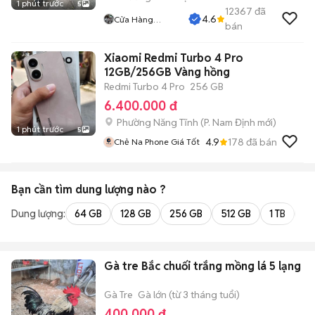
1 phút trước
5
12367
đã
4.6
Cửa Hàng
bán
Tuanduy
Xiaomi Redmi Turbo 4 Pro
12GB/256GB Vàng hồng
Redmi Turbo 4 Pro
256 GB
6.400.000 đ
Phường Năng Tĩnh
(
P. Nam Định
mới)
1 phút trước
5
4.9
178
đã bán
Chẻ Na Phone Giá Tốt
Bạn cần tìm
dung lượng
nào ?
Dung lượng:
64 GB
128 GB
256 GB
512 GB
1 TB
2 
Gà tre Bắc chuối trắng mồng lá 5 lạng
Gà Tre
Gà lớn (từ 3 tháng tuổi)
400.000 đ