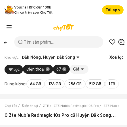
Voucher KFC đến 100k
Tải app
Chỉ có trên app Chợ Tốt
Khu vực:
Đắk Nông, Huyện Đắk Song
Xoá lọc
Điện thoại
67
Giá
Lọc
Dung lượng:
64 GB
128 GB
256 GB
512 GB
1 TB
2 
Chợ Tốt
Điện thoại
ZTE
ZTE Nubia RedMagic 10S Pro
ZTE Nubia Red
0 Zte Nubia Redmagic 10s Pro cũ Huyện Đắk Song, Đắk Nông đẹp