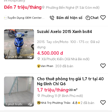
IN Hospitality
Đến 7 triệu/tháng
Phường Bến Nghé
(
P. Sài Gòn
mới)
Bấm để hiện số
Chat
Tuyển Dụng GEM Center
White Palace
Suzuki Axelo 2015 Xanh bs84
2015
Tay côn/Moto
100 - 175 cc
Đã sử
dụng
4.500.000 đ
1 phút trước
5
Xã Phước Kiển
(
Xã Nhà Bè
mới)
v
203
đã bán
Van Phan
Cho thuê phòng trọ giá 1,7 tr tại 40
Ng Đình Chi Q6
1,7 triệu/tháng
20 m²
Phường 11
(
P. Bình Phú
mới)
N
4.8
2
đã bán
Nhà Trọ Phương Thảo
1 phút trước
3