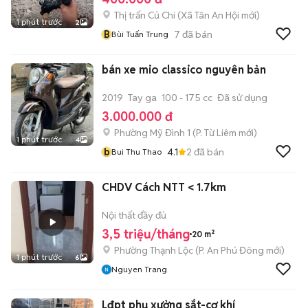
Thị trấn Củ Chi
(
Xã Tân An Hội
mới)
1 phút trước
2
B
7
đã bán
Bùi Tuấn Trung
bán xe mio classico nguyên bản
2019
Tay ga
100 - 175 cc
Đã sử dụng
3.000.000 đ
Phường Mỹ Đình 1
(
P. Từ Liêm
mới)
1 phút trước
4
b
4.1
2
đã bán
Bui Thu Thao
CHDV Cách NTT < 1.7km
Nội thất đầy đủ
3,5 triệu/tháng
20 m²
Phường Thạnh Lộc
(
P. An Phú Đông
mới)
1 phút trước
6
Nguyen Trang
Lđpt phụ xưởng sắt-cơ khí