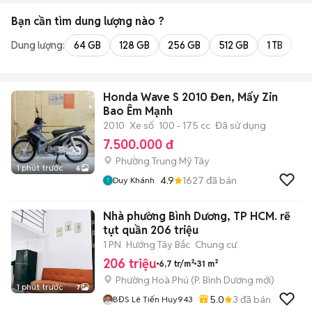
Bạn cần tìm
dung lượng
nào ?
Dung lượng:
64 GB
128 GB
256 GB
512 GB
1 TB
2 
Honda Wave S 2010 Đen, Mấy Zin
Bao Êm Mạnh
2010
Xe số
100 - 175 cc
Đã sử dụng
7.500.000 đ
Phường Trung Mỹ Tây
1 phút trước
6
4.9
1627
đã bán
Duy Khánh
Nhà phường Bình Dương, TP HCM. rẽ
tụt quần 206 triệu
1 PN
Hướng Tây Bắc
Chung cư
206 triệu
6,7 tr/m²
31 m²
Phường Hoà Phú
(
P. Bình Dương
mới)
1 phút trước
7
5.0
3
đã bán
BĐS Lê Tiến Huy943