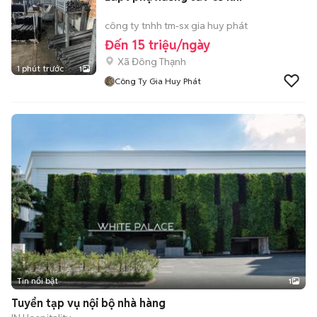
công ty tnhh tm-sx gia huy phát
Đến 15 triệu/ngày
Xã Đông Thạnh
1 phút trước
1
Công Ty Gia Huy Phát
Tin nổi bật
1
Tuyển tạp vụ nội bộ nhà hàng