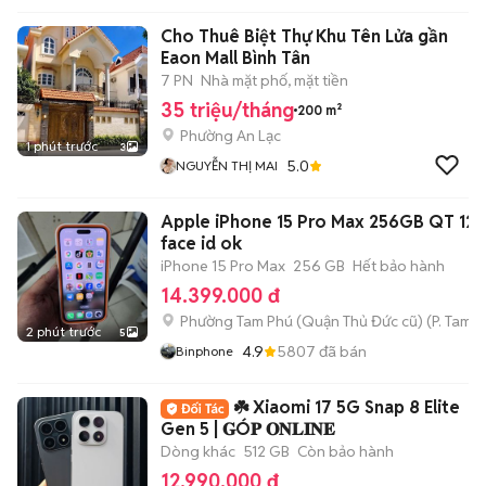
Cho Thuê Biệt Thự Khu Tên Lửa gần
Eaon Mall Bình Tân
7 PN
Nhà mặt phố, mặt tiền
35 triệu/tháng
200 m²
Phường An Lạc
1 phút trước
3
5.0
NGUYỄN THỊ MAI
Apple iPhone 15 Pro Max 256GB QT 12
face id ok
iPhone 15 Pro Max
256 GB
Hết bảo hành
14.399.000 đ
Phường Tam Phú (Quận Thủ Đức cũ)
(
P. Tam B
2 phút trước
5
4.9
5807
đã bán
Binphone
☘️ Xiaomi 17 5G Snap 8 Elite
Gen 5 | 𝐆Ó𝐏 𝐎𝐍𝐋𝐈𝐍𝐄
Dòng khác
512 GB
Còn bảo hành
12.990.000 đ