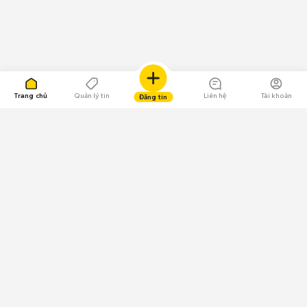
Trang chủ
Quản lý tin
Liên hệ
Tài khoản
Đăng tin
109.000 Bình chọn
Tải ứng dụng Chợ Tốt
Về Chợ Tốt
Quy chế sàn
Chính sách bảo mật
Giải quyết tranh chấp
CÔNG TY TNHH CHỢ TỐT - Người đại diện theo pháp luật: