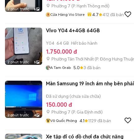
Phường 7
(
P. Hạnh Thông
mới)
2 phút trước
6
4.7
412
đã bán
Cửa Hàng Vio Store
Vivo Y04 4+4GB 64GB
Y04
64 GB
Hết bảo hành
1.750.000 đ
Phường Tân Thới Nhất
(
P. Đông Hưng Thuận
m
2 phút trước
5
5.0
3
đã bán
A Tam Grab
Màn Samsung 19 inch ám nhẹ bên phải
Đã sử dụng (chưa sửa chữa)
150.000 đ
Phường 7
(
P. Gia Định
mới)
2 phút trước
4
V
4.1
1129
đã bán
Võ Quốc Phòng
Xe tập đi có đồ chơi đa chức năng