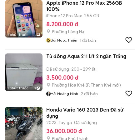
Apple iPhone 12 Pro Max 256GB
100%
iPhone 12 Pro Max
256 GB
8.200.000 đ
Phường Láng Hạ
1 phút trước
3
b
1
đã bán
Bui Ngoc Thiện
Tủ đông Aqua 211 Lít 2 ngăn Trắng
Đã sử dụng
200 - 299 lít
3.500.000 đ
Phường Hòa Khê
(
P. Thanh Khê
mới)
1 phút trước
5
2
đã bán
Hải Hoàng Ninh
Honda Vario 160 2023 Đen Đã sử
dụng
2023
Tay ga
Đã sử dụng
36.000.000 đ
Phường Phú Thạnh