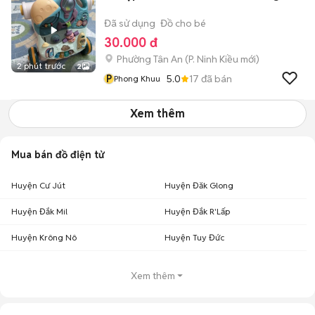
Đã sử dụng
Đồ cho bé
30.000 đ
Phường Tân An
(
P. Ninh Kiều
mới)
2 phút trước
2
P
5.0
17
đã bán
Phong Khuu
Xem thêm
Mua bán đồ điện tử
Huyện Cư Jút
Huyện Đăk Glong
Huyện Đắk Mil
Huyện Đắk R'Lấp
Huyện Krông Nô
Huyện Tuy Đức
Xem thêm