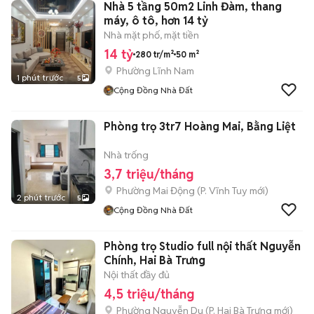
Nhà 5 tầng 50m2 Linh Đàm, thang
máy, ô tô, hơn 14 tỷ
Nhà mặt phố, mặt tiền
14 tỷ
280 tr/m²
50 m²
Phường Lĩnh Nam
1 phút trước
5
Cộng Đồng Nhà Đất
Phòng trọ 3tr7 Hoàng Mai, Bằng Liệt
Nhà trống
3,7 triệu/tháng
Phường Mai Động
(
P. Vĩnh Tuy
mới)
2 phút trước
5
Cộng Đồng Nhà Đất
Phòng trọ Studio full nội thất Nguyễn
Chính, Hai Bà Trưng
Nội thất đầy đủ
4,5 triệu/tháng
Phường Nguyễn Du
(
P. Hai Bà Trưng
mới)