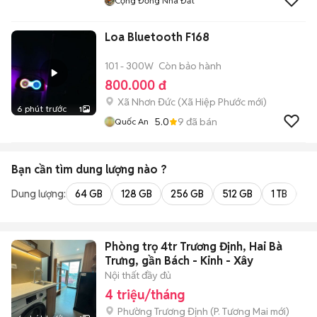
Cộng Đồng Nhà Đất
Loa Bluetooth F168
101 - 300W
Còn bảo hành
800.000 đ
Xã Nhơn Đức
(
Xã Hiệp Phước
mới)
6 phút trước
1
5.0
9
đã bán
Quốc An
Bạn cần tìm
dung lượng
nào ?
Dung lượng:
64 GB
128 GB
256 GB
512 GB
1 TB
2 
Phòng trọ 4tr Trương Định, Hai Bà
Trưng, gần Bách - Kinh - Xây
Nội thất đầy đủ
4 triệu/tháng
Phường Trương Định
(
P. Tương Mai
mới)