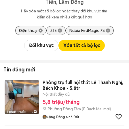
Tiên, Lâm Đồng
Hãy xóa một số bộ lọc hoặc thay đổi khu vực tìm 
kiếm để xem nhiều kết quả hơn
Điện thoại
ZTE
Nubia RedMagic 7S
Đổi khu vực
Xóa tất cả bộ lọc
Tin đăng mới
Phòng trọ full nội thất Lê Thanh Nghị,
Bách Khoa - 5.8tr
Nội thất đầy đủ
5,8 triệu/tháng
Phường Đồng Tâm
(
P. Bạch Mai
mới)
1 phút trước
5
Cộng Đồng Nhà Đất