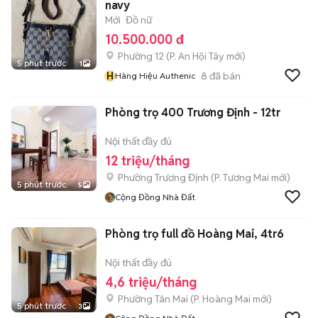
navy
Mới
Đồ nữ
10.500.000 đ
Phường 12
(
P. An Hội Tây
mới)
5 phút trước
1
H
8
đã bán
Hàng Hiệu Authenic
Phòng trọ 400 Trương Định - 12tr
Nội thất đầy đủ
12 triệu/tháng
Phường Trương Định
(
P. Tương Mai
mới)
5 phút trước
5
Cộng Đồng Nhà Đất
Phòng trọ full đồ Hoàng Mai, 4tr6
Nội thất đầy đủ
4,6 triệu/tháng
Phường Tân Mai
(
P. Hoàng Mai
mới)
5 phút trước
3