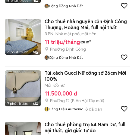
6 phút trước
4
Cộng Đồng Nhà Đất
Cho thuê nhà nguyên căn Định Công
Thượng, Hoàng Mai, full nội thất
3 PN
Nhà mặt phố, mặt tiền
11 triệu/tháng
28 m²
Phường Định Công
6 phút trước
5
Cộng Đồng Nhà Đất
Túi xách Gucci Nữ công sở 26cm Mới
100%
Mới
Đồ nữ
11.500.000 đ
Phường 12
(
P. An Hội Tây
mới)
7 phút trước
6
H
8
đã bán
Hàng Hiệu Authenic
Cho thuê phòng trọ 54 Nam Dư, full
nội thất, giờ giấc tự do