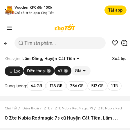
Voucher KFC đến 100k
Tải app
Chỉ có trên app Chợ Tốt
Khu vực:
Lâm Đồng, Huyện Cát Tiên
Xoá lọc
Điện thoại
67
Giá
Lọc
Dung lượng:
64 GB
128 GB
256 GB
512 GB
1 TB
2 
Chợ Tốt
Điện thoại
ZTE
ZTE Nubia RedMagic 7S
ZTE Nubia RedMagi
0 Zte Nubia Redmagic 7s cũ Huyện Cát Tiên, Lâm Đồng đẹp