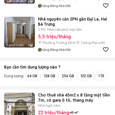
3 phút trước
5
Cộng Đồng Nhà Đất
Nhà nguyên căn 2PN gần Đại La, Hai
Bà Trưng
2 PN
Nhà mặt phố, mặt tiền
5,5 triệu/tháng
Phường Trương Định
(
P. Tương Mai
mới)
3 phút trước
5
Cộng Đồng Nhà Đất
Bạn cần tìm
dung lượng
nào ?
Dung lượng:
64 GB
128 GB
256 GB
512 GB
1 TB
2 
Cho thuê nhà 45m2 x 8 tầng mặt tiền
7m, có gara ô tô, thang máy
Nhà ngõ, hẻm
22 triệu/tháng
45 m²