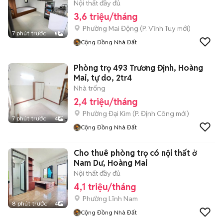
Nội thất đầy đủ
3,6 triệu/tháng
Phường Mai Động
(
P. Vĩnh Tuy
mới)
7 phút trước
5
Cộng Đồng Nhà Đất
Phòng trọ 493 Trương Định, Hoàng
Mai, tự do, 2tr4
Nhà trống
2,4 triệu/tháng
Phường Đại Kim
(
P. Định Công
mới)
7 phút trước
4
Cộng Đồng Nhà Đất
Cho thuê phòng trọ có nội thất ở
Nam Dư, Hoàng Mai
Nội thất đầy đủ
4,1 triệu/tháng
Phường Lĩnh Nam
8 phút trước
4
Cộng Đồng Nhà Đất