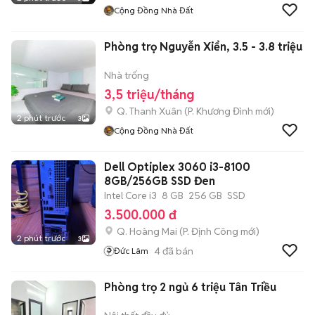
Cộng Đồng Nhà Đất
Phòng trọ Nguyễn Xiển, 3.5 - 3.8 triệu
Nhà trống
3,5 triệu/tháng
Q. Thanh Xuân
(
P. Khương Đình
mới)
2 phút trước
3
Cộng Đồng Nhà Đất
Dell Optiplex 3060 i3-8100
8GB/256GB SSD Đen
Intel Core i3
8 GB
256 GB
SSD
3.500.000 đ
Q. Hoàng Mai
(
P. Định Công
mới)
2 phút trước
3
4
đã bán
Đức Lâm
Phòng trọ 2 ngủ 6 triệu Tân Triều