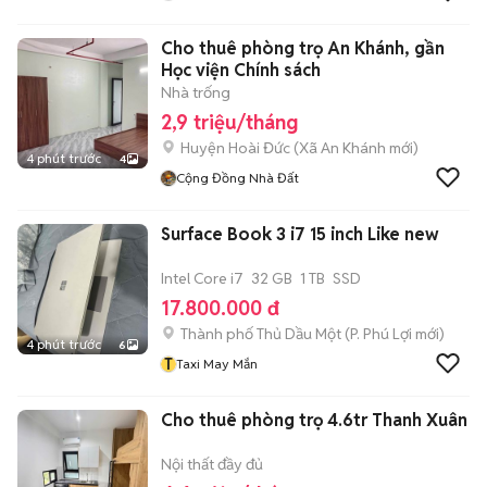
Cho thuê phòng trọ An Khánh, gần
Học viện Chính sách
Nhà trống
2,9 triệu/tháng
Huyện Hoài Đức
(
Xã An Khánh
mới)
4 phút trước
4
Cộng Đồng Nhà Đất
Surface Book 3 i7 15 inch Like new
Intel Core i7
32 GB
1 TB
SSD
17.800.000 đ
Thành phố Thủ Dầu Một
(
P. Phú Lợi
mới)
4 phút trước
6
T
Taxi May Mắn
Cho thuê phòng trọ 4.6tr Thanh Xuân
Nội thất đầy đủ