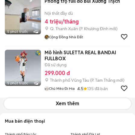
Phòng trọ full đồ Bùi Xương Trạch
Nội thất đầy đủ
4 triệu/tháng
Q. Thanh Xuân
(
P. Khương Đình
mới)
5 phút trước
4
Cộng Đồng Nhà Đất
Mô hình SULETTA REAL BANDAI
FULLBOX
Đã sử dụng
299.000 đ
Thành phố Vũng Tàu
(
P. Tam Thắng
mới)
5 phút trước
1
4.5
135
đã bán
Chú Mèo Đi Hia
Xem thêm
Mua bán điện thoại
Thành phố Bảo Lộc
Thành phố Đà Lạt