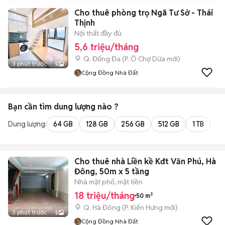
Cho thuê phòng trọ Ngã Tư Sở - Thái
Thịnh
Nội thất đầy đủ
5,6 triệu/tháng
Q. Đống Đa
(
P. Ô Chợ Dừa
mới)
3 phút trước
5
Cộng Đồng Nhà Đất
Bạn cần tìm
dung lượng
nào ?
Dung lượng:
64 GB
128 GB
256 GB
512 GB
1 TB
2 
Cho thuê nhà Liền kề Kđt Văn Phú, Hà
Đông, 50m x 5 tầng
Nhà mặt phố, mặt tiền
18 triệu/tháng
50 m²
Q. Hà Đông
(
P. Kiến Hưng
mới)
3 phút trước
5
Cộng Đồng Nhà Đất