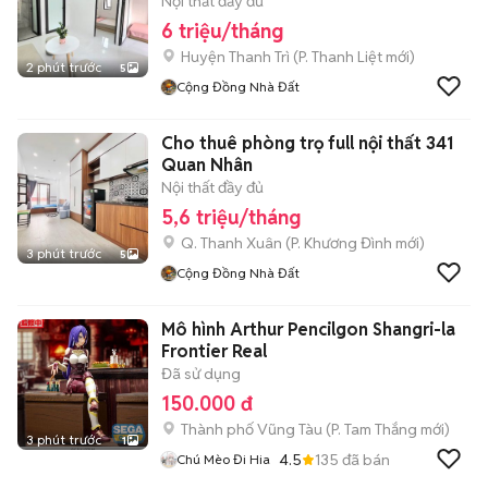
Nội thất đầy đủ
6 triệu/tháng
Huyện Thanh Trì
(
P. Thanh Liệt
mới)
2 phút trước
5
Cộng Đồng Nhà Đất
Cho thuê phòng trọ full nội thất 341
Quan Nhân
Nội thất đầy đủ
5,6 triệu/tháng
Q. Thanh Xuân
(
P. Khương Đình
mới)
3 phút trước
5
Cộng Đồng Nhà Đất
Mô hình Arthur Pencilgon Shangri-la
Frontier Real
Đã sử dụng
150.000 đ
Thành phố Vũng Tàu
(
P. Tam Thắng
mới)
3 phút trước
1
4.5
135
đã bán
Chú Mèo Đi Hia