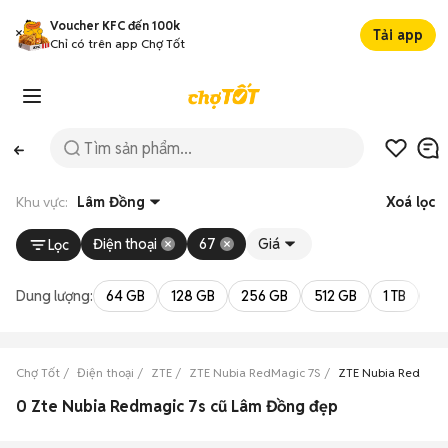
Voucher KFC đến 100k
Tải app
Chỉ có trên app Chợ Tốt
Khu vực:
Lâm Đồng
Xoá lọc
Điện thoại
67
Giá
Lọc
Dung lượng:
64 GB
128 GB
256 GB
512 GB
1 TB
2 
Chợ Tốt
Điện thoại
ZTE
ZTE Nubia RedMagic 7S
ZTE Nubia RedMagi
0 Zte Nubia Redmagic 7s cũ Lâm Đồng đẹp