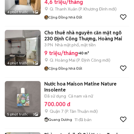
4,6 triệu/tháng
Q. Thanh Xuân
(
P. Khương Đình
mới)
4 phút trước
5
Cộng Đồng Nhà Đất
Cho thuê nhà nguyên căn mặt ngõ
230 Định Công Thượng, Hoàng Mai
3 PN
Nhà mặt phố, mặt tiền
9 triệu/tháng
40 m²
Q. Hoàng Mai
(
P. Định Công
mới)
4 phút trước
5
Cộng Đồng Nhà Đất
Nước hoa Maison Matine Nature
Insolente
Đã sử dụng
Cả nam và nữ
700.000 đ
Quận 7
(
P. Tân Thuận
mới)
5 phút trước
3
11
đã bán
Quang Dương