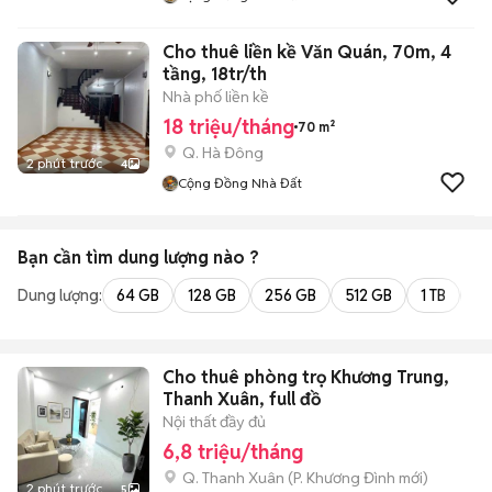
Cho thuê liền kề Văn Quán, 70m, 4
tầng, 18tr/th
Nhà phố liền kề
18 triệu/tháng
70 m²
Q. Hà Đông
2 phút trước
4
Cộng Đồng Nhà Đất
Bạn cần tìm
dung lượng
nào ?
Dung lượng:
64 GB
128 GB
256 GB
512 GB
1 TB
2 
Cho thuê phòng trọ Khương Trung,
Thanh Xuân, full đồ
Nội thất đầy đủ
6,8 triệu/tháng
Q. Thanh Xuân
(
P. Khương Đình
mới)
2 phút trước
5