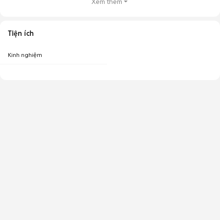
Xem thêm
Tiện ích
Kinh nghiệm