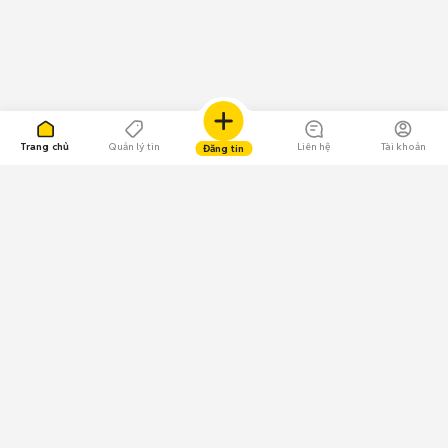
Trang chủ
Quản lý tin
Liên hệ
Tài khoản
Đăng tin
109.000 Bình chọn
Tải ứng dụng Chợ Tốt
Về Chợ Tốt
Quy chế sàn
Chính sách bảo mật
Giải quyết tranh chấp
CÔNG TY TNHH CHỢ TỐT - Người đại diện theo pháp luật: