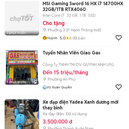
MSI Gaming Sword 16 HX i7 14700HX
32GB/1TB RTX4060
Intel Core i7
32 GB
1 TB
SSD
Cho tặng
Phường 3
(
P. Hạnh Thông
mới)
1 phút trước
5.0
6
đã bán
Huỳnh
Tuyển Nhân Viên Giao Gas
Công Ty TNHH TM-DV QUỲNH ANH LPG
Đến 15 triệu/tháng
Phường An Phú
1 phút trước
1
Vũ Xuân Quyền
Xe đạp điện Yadea Xanh dương mới
thay bình
Xe đạp điện
Đã sử dụng
3.500.000 đ
Phường Thanh Xuân Nam