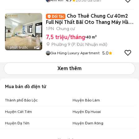
Cho Thuê Chung Cư 40m2
Full Nội Thất Bãi Oto Thang Máy Hầm
Xe
1 PN
Chung cư
7,5 triệu/tháng
40 m²
Phường 9
(
P. Đức Nhuận
mới)
1 phút trước
8
5.0
Gia Hùng Luxury Apartment
Xem thêm
Mua bán đồ điện tử
Thành phố Bảo Lộc
Huyện Bảo Lâm
Huyện Cát Tiên
Huyện Đạ Huoai
Huyện Đạ Tẻh
Huyện Đam Rông