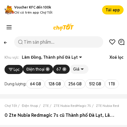
Voucher KFC đến 100k
Tải app
Chỉ có trên app Chợ Tốt
Khu vực:
Lâm Đồng, Thành phố Đà Lạt
Xoá lọc
Điện thoại
67
Giá
Lọc
Dung lượng:
64 GB
128 GB
256 GB
512 GB
1 TB
2 
Chợ Tốt
Điện thoại
ZTE
ZTE Nubia RedMagic 7S
ZTE Nubia RedMagi
0 Zte Nubia Redmagic 7s cũ Thành phố Đà Lạt, Lâm Đồng đẹp