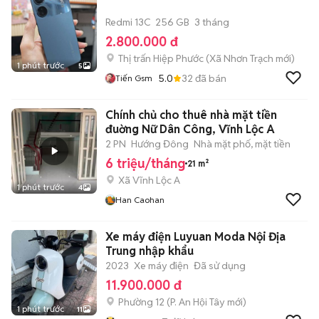
Redmi 13C
256 GB
3 tháng
2.800.000 đ
Thị trấn Hiệp Phước
(
Xã Nhơn Trạch
mới)
1 phút trước
5
5.0
32
đã bán
Tiến Gsm
Chính chủ cho thuê nhà mặt tiền
đuờng Nữ Dân Công, Vĩnh Lộc A
2 PN
Hướng Đông
Nhà mặt phố, mặt tiền
6 triệu/tháng
21 m²
Xã Vĩnh Lộc A
1 phút trước
4
Han Caohan
Xe máy điện Luyuan Moda Nội Địa
Trung nhập khẩu
2023
Xe máy điện
Đã sử dụng
11.900.000 đ
Phường 12
(
P. An Hội Tây
mới)
1 phút trước
11