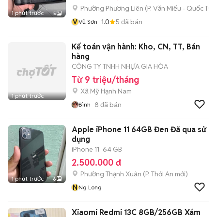
Phường Phương Liên
(
P. Văn Miếu - Quốc Tử 
1 phút trước
5
V
1.0
5
đã bán
Vũ Sơn
Kế toán vận hành: Kho, CN, TT, Bán
hàng
CÔNG TY TNHH NHỰA GIA HÒA
Từ 9 triệu/tháng
Xã Mỹ Hạnh Nam
1 phút trước
8
đã bán
Bình
Apple iPhone 11 64GB Đen Đã qua sử
dụng
iPhone 11
64 GB
2.500.000 đ
Phường Thạnh Xuân
(
P. Thới An
mới)
1 phút trước
6
N
Ng Long
Xiaomi Redmi 13C 8GB/256GB Xám