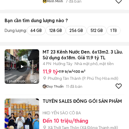
M
7
đã bán
Minh Minh
Bạn cần tìm
dung lượng
nào ?
Dung lượng:
64 GB
128 GB
256 GB
512 GB
1 TB
2 
MT 23 Kênh Nước Đen. 6x13m2. 3 Lầu.
Sử dụng 6x18m. Giá 11.9 tỷ TL
4 PN
Hướng Tây
Nhà mặt phố, mặt tiền
11,9 tỷ
119 tr/m²
100 m²
Phường Tân Thành
(
P. Phú Thọ Hòa
mới)
1 phút trước
11
11
đã bán
Duy Thuấn
TUYỂN SALES ĐỐNG GÓI SẢN PHẨM
HKD YẾN SÀO CÔ BA
Đến 10 triệu/tháng
Xã Thới Tam Thôn
(
Xã Đông Thạnh
mới)