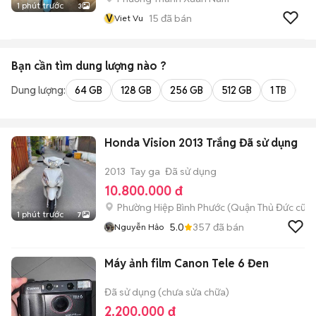
1 phút trước
3
V
15
đã bán
Viet Vu
Bạn cần tìm
dung lượng
nào ?
Dung lượng:
64 GB
128 GB
256 GB
512 GB
1 TB
2 
Honda Vision 2013 Trắng Đã sử dụng
2013
Tay ga
Đã sử dụng
10.800.000 đ
Phường Hiệp Bình Phước (Quận Thủ Đức cũ)
1 phút trước
7
5.0
357
đã bán
Nguyễn Hảo
Máy ảnh film Canon Tele 6 Đen
Đã sử dụng (chưa sửa chữa)
2.200.000 đ