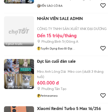
1 phút trước
4
YẾN SÀO CÔ BA
NHÂN VIÊN SALE ADMIN
CÔNG TY TNHH SẢN XUẤT XNK ĐẠI DƯƠNG
Đến 15 triệu/tháng
Phường Bình Trị Đông A
1 phút trước
T
Tuyển Dụng Bao Bì Đại
Dương
Đực lùn cuối đàn sale
Mèo Anh Lông Dài
Mèo con (dưới 3 tháng
tuổi)
600.000 đ
1 phút trước
6
Phường Tân Tạo
P
Petmeomeo
Xiaomi Redmi Turbo 5 Max 16/256