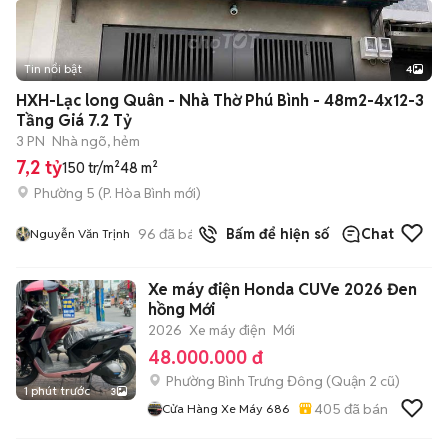
Tin nổi bật
4
HXH-Lạc long Quân - Nhà Thờ Phú Bình - 48m2-4x12-3
Tầng Giá 7.2 Tỷ
3 PN
Nhà ngõ, hẻm
7,2 tỷ
150 tr/m²
48 m²
Phường 5
(
P. Hòa Bình
mới)
96
đã bán
Bấm để hiện số
Chat
Nguyễn Văn Trịnh
Xe máy điện Honda CUVe 2026 Đen
hồng Mới
2026
Xe máy điện
Mới
48.000.000 đ
Phường Bình Trưng Đông (Quận 2 cũ)
1 phút trước
3
405
đã bán
Cửa Hàng Xe Máy 686