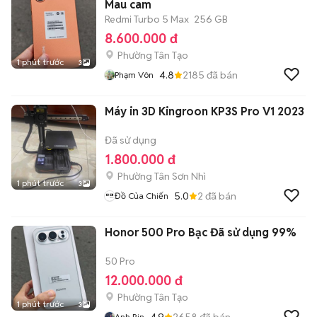
Mau cam
Redmi Turbo 5 Max
256 GB
8.600.000 đ
Phường Tân Tạo
1 phút trước
3
4.8
2185
đã bán
Phạm Vôn
Máy in 3D Kingroon KP3S Pro V1 2023
Đã sử dụng
1.800.000 đ
Phường Tân Sơn Nhì
1 phút trước
3
5.0
2
đã bán
Đồ Của Chiến
Honor 500 Pro Bạc Đã sử dụng 99%
50 Pro
12.000.000 đ
Phường Tân Tạo
1 phút trước
3
4.9
2658
đã bán
Anh Rin