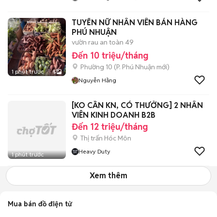
TUYỂN NỮ NHÂN VIÊN BÁN HÀNG
PHÚ NHUẬN
vườn rau an toàn 49
Đến 10 triệu/tháng
Phường 10
(
P. Phú Nhuận
mới)
1 phút trước
5
Nguyễn Hằng
[KO CẦN KN, CÓ THƯỞNG] 2 NHÂN
VIÊN KINH DOANH B2B
Đến 12 triệu/tháng
Thị trấn Hóc Môn
Heavy Duty
1 phút trước
Xem thêm
Mua bán đồ điện tử