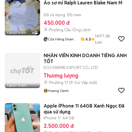
Áo sơ mi Ralph Lauren Blake Nam M
Đã sử dụng
Đồ nam
450.000 đ
Phường Cầu Ông Lãnh
1 phút trước
6
1497
đã
4.8
Cửa Hàng Doan
bán
Vu
NHÂN VIÊN KINH DOANH TIẾNG ANH
TỐT
ECO FARMIE EXPORT CO., LTD
Thương lượng
Phường 17
(
P. Gò Vấp
mới)
1 phút trước
H
Hoang Oanh
Apple iPhone 11 64GB Xanh Ngọc Đã
qua sử dụng
iPhone 11
64 GB
2.500.000 đ