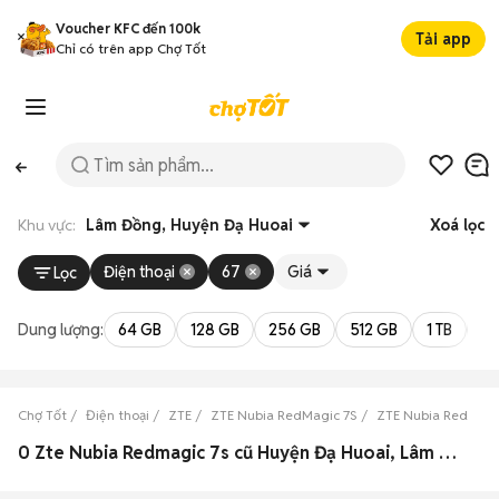
Voucher KFC đến 100k
Tải app
Chỉ có trên app Chợ Tốt
Khu vực:
Lâm Đồng, Huyện Đạ Huoai
Xoá lọc
Điện thoại
67
Giá
Lọc
Dung lượng:
64 GB
128 GB
256 GB
512 GB
1 TB
2 
Chợ Tốt
Điện thoại
ZTE
ZTE Nubia RedMagic 7S
ZTE Nubia RedMagi
0 Zte Nubia Redmagic 7s cũ Huyện Đạ Huoai, Lâm Đồng đẹp