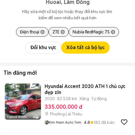
Huoai, Lâm Đồng
Hãy xóa một số bộ lọc hoặc thay đổi khu vực tìm 
kiếm để xem nhiều kết quả hơn
Điện thoại
ZTE
Nubia RedMagic 7S
Đổi khu vực
Xóa tất cả bộ lọc
Tin đăng mới
Hyundai Accent 2020 ATH 1 chủ cực
đẹp zin
2020
82.528 km
Xăng
Tự động
335.000.000 đ
Phường Lái Thiêu
1 phút trước
8
4.8
182
đã bán
Kim Nam Auto Tom