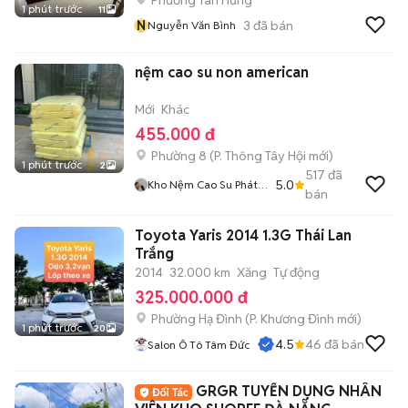
Phường Tân Hưng
1 phút trước
11
N
3
đã bán
Nguyễn Văn Bình
nệm cao su non american
Mới
Khác
455.000 đ
Phường 8
(
P. Thông Tây Hội
mới)
1 phút trước
2
517
đã
5.0
Kho Nệm Cao Su Phát
bán
Tài
Toyota Yaris 2014 1.3G Thái Lan
Trắng
2014
32.000 km
Xăng
Tự động
325.000.000 đ
Phường Hạ Đình
(
P. Khương Đình
mới)
1 phút trước
20
4.5
46
đã bán
Salon Ô Tô Tâm Đức
GRGR TUYỂN DỤNG NHÂN