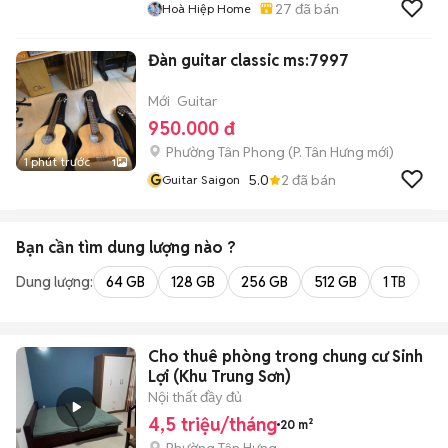
27
đã bán
Hoà Hiệp Home
Đàn guitar classic ms:7997
Mới
Guitar
950.000 đ
Phường Tân Phong
(
P. Tân Hưng
mới)
1 phút trước
1
G
5.0
2
đã bán
Guitar Saigon
Bạn cần tìm
dung lượng
nào ?
Dung lượng:
64 GB
128 GB
256 GB
512 GB
1 TB
2 
Cho thuê phòng trong chung cư Sinh
Lợi (Khu Trung Sơn)
Nội thất đầy đủ
4,5 triệu/tháng
20 m²