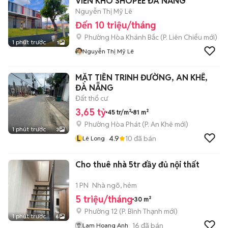
VIÊN KHO SHOPEE ĐÀ NẴNG
Nguyễn Thị Mỹ Lê
Đến 10 triệu/tháng
Phường Hòa Khánh Bắc
(
P. Liên Chiểu
mới)
1 phút trước
1
Nguyễn Thị Mỹ Lê
MẶT TIỀN TRINH ĐƯỜNG, AN KHÊ,
ĐÀ NẴNG
Đất thổ cư
3,65 tỷ
45 tr/m²
81 m²
Phường Hòa Phát
(
P. An Khê
mới)
1 phút trước
3
L
4.9
10
đã bán
Lê Long
Cho thuê nhà 5tr đầy đủ nội thất
1 PN
Nhà ngõ, hẻm
5 triệu/tháng
30 m²
Phường 12
(
P. Bình Thạnh
mới)
1 phút trước
6
16
đã bán
Lam Hoang Anh