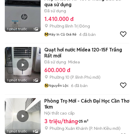
qua sử dụng
Đã sử dụng
1.410.000 đ
Phường Bình Trị Đông
1 phút trước
1
M
4
đã bán
Máy In Cũ Giá Rẻ
Quạt hơi nước Midea 120-15F Trắng
Rất mới
Đã sử dụng
Midea
600.000 đ
Phường 10
(
P. Bình Phú
mới)
1 phút trước
3
N
6
đã bán
Nguyễn Lộc
Phòng Trọ Mới - Cách Đại Học Cần Thơ
1km
Nội thất cao cấp
3 triệu/tháng
25 m²
Phường Xuân Khánh
(
P. Ninh Kiều
mới)
1 phút trước
9