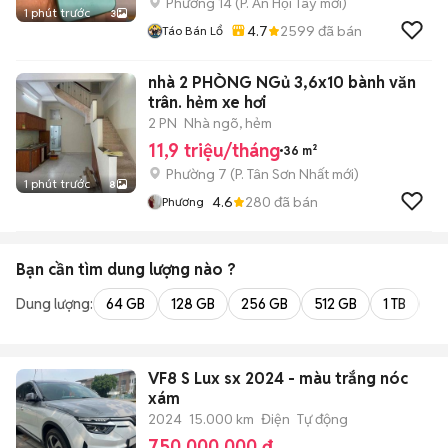
Phường 14
(
P. An Hội Tây
mới)
1 phút trước
3
4.7
2599
đã bán
Táo Bán Lổ
nhà 2 PHÒNG NGủ 3,6x10 bành văn
trân. hẻm xe hơi
2 PN
Nhà ngõ, hẻm
11,9 triệu/tháng
36 m²
Phường 7
(
P. Tân Sơn Nhất
mới)
1 phút trước
8
4.6
280
đã bán
Phương
Bạn cần tìm
dung lượng
nào ?
Dung lượng:
64 GB
128 GB
256 GB
512 GB
1 TB
2 
VF8 S Lux sx 2024 - màu trắng nóc
xám
2024
15.000 km
Điện
Tự động
750.000.000 đ