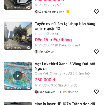
Phường Tây Mỗ
1 phút trước
8
C
Cửa Hàng Tùng Anh
Tuyển nv nữ làm tại shop bán hàng
online quận 10
Shop thời trang
Đến 15 triệu/tháng
Phường 14
(
P. Diên Hồng
mới)
1 phút trước
1
T
Trần Cẩm Lý
Vẹt Lovebird Xanh lá Vàng Đút bột
Ngoan
Chim Vẹt
Chim non (dưới 3 tháng tuổi)
750.000 đ
Phường 3
(
P. Gia Định
mới)
1 phút trước
1
5.0
9
đã bán
Luan Nguyen
Máy in laser HP 107a Trắng đen đã