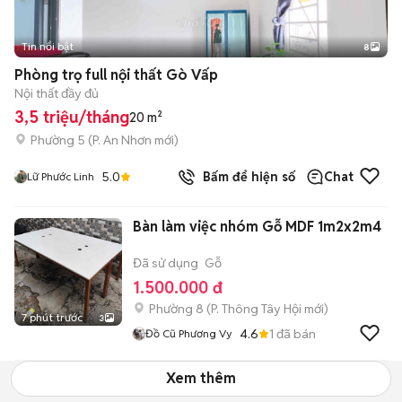
Tin nổi bật
8
+
2
Phòng trọ full nội thất Gò Vấp
Nội thất đầy đủ
3,5 triệu/tháng
20 m²
Phường 5
(
P. An Nhơn
mới)
5.0
Bấm để hiện số
Chat
Lữ Phước Linh
Bàn làm việc nhóm Gỗ MDF 1m2x2m4
Đã sử dụng
Gỗ
1.500.000 đ
Phường 8
(
P. Thông Tây Hội
mới)
7 phút trước
3
4.6
1
đã bán
Đồ Cũ Phương Vy
Xem thêm