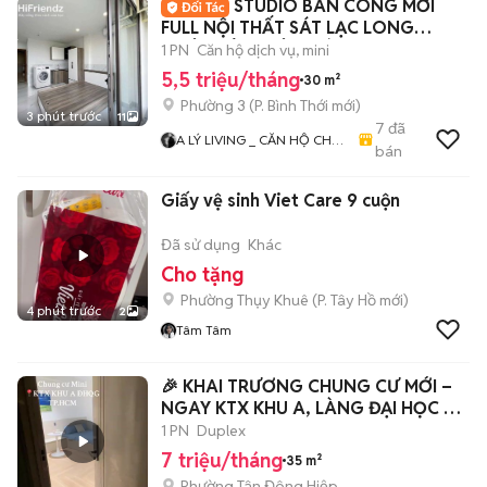
STUDIO BAN CÔNG MỚI
FULL NỘI THẤT SÁT LẠC LONG
QUÂN KÊNH TÂN HÓA Q11Q
1 PN
Căn hộ dịch vụ, mini
5,5 triệu/tháng
30 m²
Phường 3
(
P. Bình Thới
mới)
3 phút trước
11
7
đã
A LÝ LIVING _ CĂN HỘ CHO
bán
THUÊ TP.HCM - PHÒNG TRỌ
- MBKD - KIOT - CHDV -
Giấy vệ sinh Viet Care 9 cuộn
CHUNG CƯ - NHÀ Ở
Đã sử dụng
Khác
Cho tặng
Phường Thụy Khuê
(
P. Tây Hồ
mới)
4 phút trước
2
Tâm Tâm
🎉 KHAI TRƯƠNG CHUNG CƯ MỚI –
NGAY KTX KHU A, LÀNG ĐẠI HỌC 🎉
📍 Tân Lập
1 PN
Duplex
7 triệu/tháng
35 m²
Phường Tân Đông Hiệp