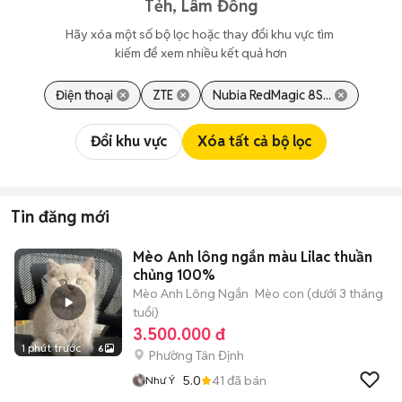
Tẻh, Lâm Đồng
Hãy xóa một số bộ lọc hoặc thay đổi khu vực tìm 
kiếm để xem nhiều kết quả hơn
Điện thoại
ZTE
Nubia RedMagic 8S...
Đổi khu vực
Xóa tất cả bộ lọc
Tin đăng mới
Mèo Anh lông ngắn màu Lilac thuần
chủng 100%
Mèo Anh Lông Ngắn
Mèo con (dưới 3 tháng
tuổi)
3.500.000 đ
1 phút trước
6
Phường Tân Định
5.0
41
đã bán
Như Ý