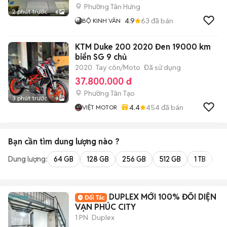
Phường Tân Hưng
2 phút trước
6
4.9
63
đã bán
BỘ KINH VÂN
KTM Duke 200 2020 Đen 19000 km
biển SG 9 chủ
2020
Tay côn/Moto
Đã sử dụng
37.800.000 đ
Phường Tân Tạo
3 phút trước
9
4.4
454
đã bán
VIỆT MOTOR
Bạn cần tìm
dung lượng
nào ?
Dung lượng:
64 GB
128 GB
256 GB
512 GB
1 TB
2 
DUPLEX MỚI 100% ĐỐI DIỆN
VẠN PHÚC CITY
1 PN
Duplex