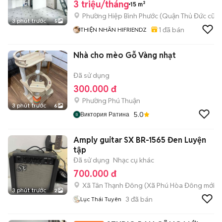
3 triệu/tháng
15 m²
Phường Hiệp Bình Phước (Quận Thủ Đức cũ)
3 phút trước
5
1
đã bán
THIỆN NHÂN HIFRIENDZ
Nhà cho mèo Gỗ Vàng nhạt
Đã sử dụng
300.000 đ
Phường Phú Thuận
3 phút trước
6
5.0
Виктория Ратина
Amply guitar SX BR-1565 Đen Luyện
tập
Đã sử dụng
Nhạc cụ khác
700.000 đ
Xã Tân Thạnh Đông
(
Xã Phú Hòa Đông
mới)
3 phút trước
2
3
đã bán
Lục Thái Tuyên