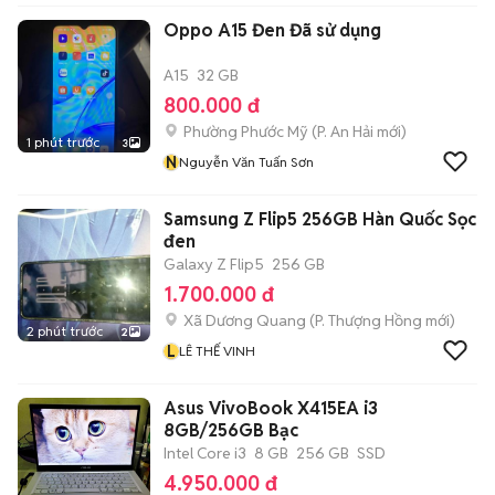
Oppo A15 Đen Đã sử dụng
A15
32 GB
800.000 đ
Phường Phước Mỹ
(
P. An Hải
mới)
1 phút trước
3
N
Nguyễn Văn Tuấn Sơn
Samsung Z Flip5 256GB Hàn Quốc Sọc
đen
Galaxy Z Flip5
256 GB
1.700.000 đ
Xã Dương Quang
(
P. Thượng Hồng
mới)
2 phút trước
2
L
LÊ THẾ VINH
Asus VivoBook X415EA i3
8GB/256GB Bạc
Intel Core i3
8 GB
256 GB
SSD
4.950.000 đ