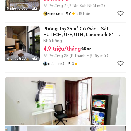
Phường 7
(
P. Tân Sơn Nhất
mới)
5 phút trước
2
M
5.0
1
đã bán
Minh Khôi
Phòng Trọ 35m² Có Gác – Sát
HUTECH, UEF, UTH, Landmark 81 – Chỉ
4.9 Tr
Nhà trống
4,9 triệu/tháng
35 m²
Phường 25
(
P. Thạnh Mỹ Tây
mới)
6 phút trước
4
5.0
Thành Phát