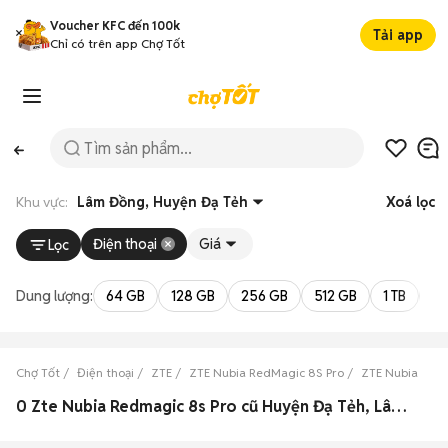
Voucher KFC đến 100k
Tải app
Chỉ có trên app Chợ Tốt
Khu vực:
Lâm Đồng, Huyện Đạ Tẻh
Xoá lọc
Điện thoại
Giá
Lọc
Dung lượng:
64 GB
128 GB
256 GB
512 GB
1 TB
2 
Chợ Tốt
Điện thoại
ZTE
ZTE Nubia RedMagic 8S Pro
ZTE Nubia Red
0 Zte Nubia Redmagic 8s Pro cũ Huyện Đạ Tẻh, Lâm Đồng đẹp