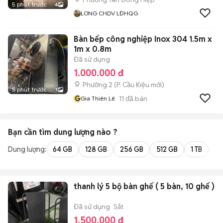
5 phút trước
4
LONG CHDV LĐHQG
Bàn bếp công nghiệp Inox 304 1.5m x
1m x 0.8m
Đã sử dụng
1.000.000 đ
Phường 2
(
P. Cầu Kiệu
mới)
5 phút trước
1
G
11
đã bán
Gia Thiên Lê
Bạn cần tìm
dung lượng
nào ?
Dung lượng:
64 GB
128 GB
256 GB
512 GB
1 TB
2 
thanh lý 5 bộ bàn ghế ( 5 bàn, 10 ghế )
Đã sử dụng
Sắt
1.500.000 đ