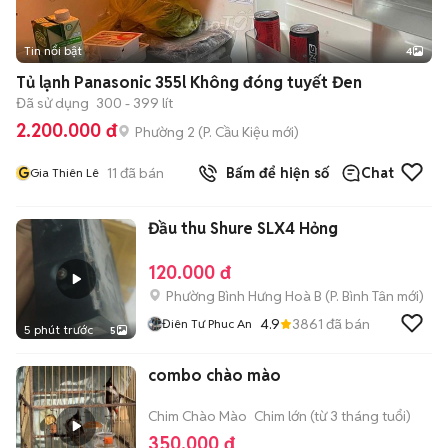
Tin nổi bật
4
Tủ lạnh Panasonic 355l Không đóng tuyết Đen
Đã sử dụng
300 - 399 lít
2.200.000 đ
Phường 2
(
P. Cầu Kiệu
mới)
G
11
đã bán
Bấm để hiện số
Chat
Gia Thiên Lê
Đầu thu Shure SLX4 Hỏng
120.000 đ
Phường Bình Hưng Hoà B
(
P. Bình Tân
mới)
4.9
3861
đã bán
Điên Tư Phuc An
5 phút trước
5
combo chào mào
Chim Chào Mào
Chim lớn (từ 3 tháng tuổi)
350.000 đ