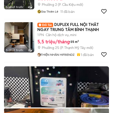
Phường 2
(
P. Cầu Kiệu
mới)
5 phút trước
4
G
11
đã bán
Gia Thiên Lê
DUPLEX FULL NỘI THẤT
NGAY TRUNG TÂM BÌNH THẠNH
1 PN
Căn hộ dịch vụ, mini
5,5 triệu/tháng
35 m²
Phường 25
(
P. Thạnh Mỹ Tây
mới)
5 phút trước
3
1
đã bán
THIỆN NHÂN HIFRIENDZ