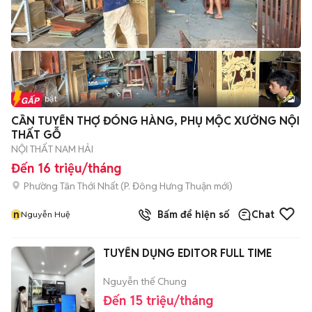
Tin nổi bật
3
CẦN TUYỂN THỢ ĐÓNG HÀNG, PHỤ MỘC XƯỞNG NỘI
THẤT GỖ
NỘI THẤT NAM HẢI
Đến 16 triệu/tháng
Phường Tân Thới Nhất
(
P. Đông Hưng Thuận
mới)
n
Bấm để hiện số
Chat
Nguyễn Huệ
TUYỂN DỤNG EDITOR FULL TIME
Nguyễn thế Chung
Đến 15 triệu/tháng