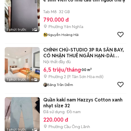
Tab M8
32 GB
790.000 đ
Phường Yên Nghĩa
1 phút trước
2
N
Nguyễn Hoàng Hải
CHÍNH CHỦ-STUDIO 3P RA SÂN BAY,
CÓ NHẬN THUÊ NGẮN HẠN-DÀI
HẠN-FULL NT
Nội thất đầy đủ
6,5 triệu/tháng
30 m²
Phường 2
(
P. Tân Sơn Hòa
mới)
1 phút trước
11
Băng Trần Diễm
Quần kaki nam Hazzys Cotton xanh
nhạt size 32
Đã sử dụng
Đồ nam
220.000 đ
Phường Cầu Ông Lãnh
1 phút trước
6