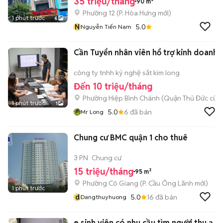
35 triệu/tháng
90 m²
Phường 12
(
P. Hòa Hưng
mới)
1 phút trước
6
N
5.0
Nguyễn Tiến Nam
Cần Tuyển nhân viên hổ trợ kinh doanh
công ty tnhh kỷ nghệ sắt kim long
Đến 10 triệu/tháng
Phường Hiệp Bình Chánh (Quận Thủ Đức cũ)
1 phút trước
1
5.0
6
đã bán
Mr Long
Chung cư BMC quận 1 cho thuê
3 PN
Chung cư
15 triệu/tháng
95 m²
Phường Cô Giang
(
P. Cầu Ông Lãnh
mới)
1 phút trước
d
5.0
16
đã bán
Dangthuyhuong
e sinh viên có nhu cầu tìm người thu ạ