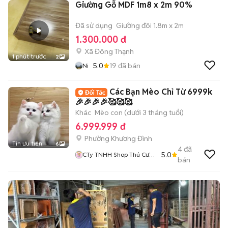
Giường Gỗ MDF 1m8 x 2m 90%
Đã sử dụng
Giường đôi 1.8m x 2m
1.300.000 đ
Xã Đông Thạnh
1 phút trước
2
5.0
19
đã bán
Ni
Các Bạn Mèo Chỉ Từ 6999k
🎉🎉🎉🎉🥰🥰🥰
Khác
Mèo con (dưới 3 tháng tuổi)
6.999.999 đ
Phường Khương Đình
Tin ưu tiên
6
4
đã
5.0
CTy TNHH Shop Thú Cưng
bán
Mập Pet House