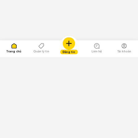
Trang chủ
Quản lý tin
Liên hệ
Tài khoản
Đăng tin
109.000 Bình chọn
Tải ứng dụng Chợ Tốt
Về Chợ Tốt
Quy chế sàn
Chính sách bảo mật
Giải quyết tranh chấp