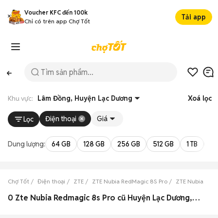
Voucher KFC đến 100k
Tải app
Chỉ có trên app Chợ Tốt
Khu vực:
Lâm Đồng, Huyện Lạc Dương
Xoá lọc
Điện thoại
Giá
Lọc
Dung lượng:
64 GB
128 GB
256 GB
512 GB
1 TB
2 
Chợ Tốt
Điện thoại
ZTE
ZTE Nubia RedMagic 8S Pro
ZTE Nubia Red
0 Zte Nubia Redmagic 8s Pro cũ Huyện Lạc Dương, Lâm Đồng đẹp