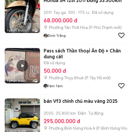
Honda SH 125i 2011 Đồng 33.500km
2011
Tay ga
100 - 175 cc
Đã sử dụng
68.000.000 đ
Phường Tân Thới Hòa
(
P. Phú Thạnh
mới)
1 phút trước
9
Đinh Trắng
Pass sách Thần thoại Ấn Độ + Chân
dung cát
Đã sử dụng
50.000 đ
Phường Thụy Khuê
(
P. Tây Hồ
mới)
1 phút trước
3
Tâm Tâm
bán Vf3 chính chủ màu vàng 2025
2025
25.800 km
Điện
Tự động
295.000.000 đ
Phường Bình Hưng Hoà A
(
P. Bình Hưng Hòa
m
1 phút trước
3