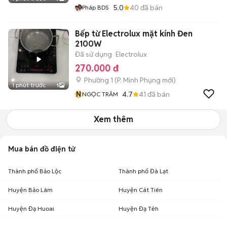
5.0
40
đã bán
Pháp BDS
Bếp từ Electrolux mặt kính Đen
2100W
Đã sử dụng
Electrolux
270.000 đ
Phường 1
(
P. Minh Phụng
mới)
1 phút trước
1
N
4.7
41
đã bán
NGỌC TRÂM
Xem thêm
Mua bán đồ điện tử
Thành phố Bảo Lộc
Thành phố Đà Lạt
Huyện Bảo Lâm
Huyện Cát Tiên
Huyện Đạ Huoai
Huyện Đạ Tẻh