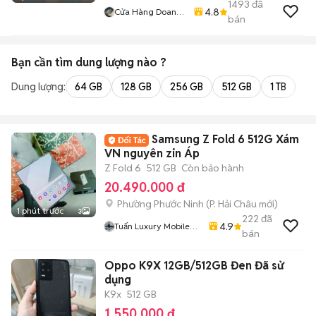
1493
đã
4.8
Cửa Hàng Doan
bán
Vu
Bạn cần tìm
dung lượng
nào ?
Dung lượng:
64 GB
128 GB
256 GB
512 GB
1 TB
2 
Samsung Z Fold 6 512G Xám
VN nguyên zin Áp
Z Fold 6
512 GB
Còn bảo hành
20.490.000 đ
Phường Phước Ninh
(
P. Hải Châu
mới)
1 phút trước
3
222
đã
4.9
Tuấn Luxury Mobile
bán
Đà Năngx
Oppo K9X 12GB/512GB Đen Đã sử
dụng
K9x
512 GB
1.550.000 đ