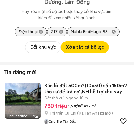
Dương, Lâm Đồng
Hãy xóa một số bộ lọc hoặc thay đổi khu vực tìm 
kiếm để xem nhiều kết quả hơn
Điện thoại
ZTE
Nubia RedMagic 8S...
Đổi khu vực
Xóa tất cả bộ lọc
Tin đăng mới
Bán lô đất 500m2(10x50) sẵn 150m2
thổ cư để trả nợ ,NH hỗ trợ cho vay
Đất thổ cư
Ngang 10 m
780 triệu
1,6 tr/m²
499 m²
Thị trấn Củ Chi
(
Xã Tân An Hội
mới)
1 phút trước
3
Ông Trẻ Tây Bắc