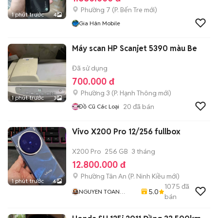
Phường 7
(
P. Bến Tre
mới)
1 phút trước
4
Gia Hân Mobile
Máy scan HP Scanjet 5390 màu Be
Đã sử dụng
700.000 đ
Phường 3
(
P. Hạnh Thông
mới)
1 phút trước
3
20
đã bán
Đồ Cũ Các Loại
Vivo X200 Pro 12/256 fullbox
X200 Pro
256 GB
3 tháng
12.800.000 đ
Phường Tân An
(
P. Ninh Kiều
mới)
1 phút trước
6
1075
đã
5.0
NGUYEN TOAN
bán
Mobile - Thu Máy Cũ
- Bán Trả Góp