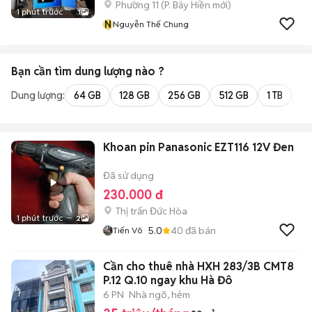
Phường 11
(
P. Bảy Hiền
mới)
1 phút trước
1
N
Nguyễn Thế Chung
Bạn cần tìm
dung lượng
nào ?
Dung lượng:
64 GB
128 GB
256 GB
512 GB
1 TB
2 
Khoan pin Panasonic EZT116 12V Đen
Đã sử dụng
230.000 đ
Thị trấn Đức Hòa
1 phút trước
2
5.0
40
đã bán
Tiến Võ
Cần cho thuê nhà HXH 283/3B CMT8
P.12 Q.10 ngay khu Hà Đô
6 PN
Nhà ngõ, hẻm