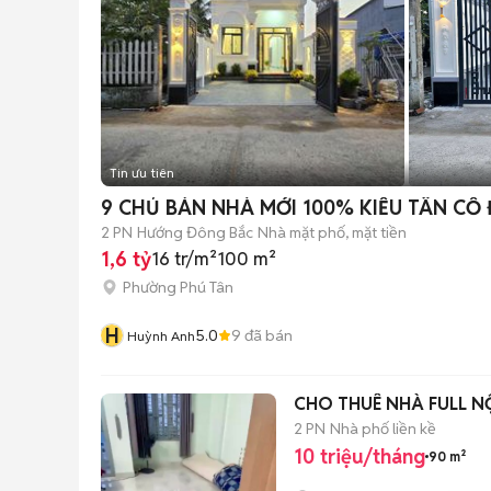
Tin ưu tiên
9 CHỦ BÁN NHÀ MỚI 100% KIỂU TÂN CỔ
2 PN
Hướng Đông Bắc
Nhà mặt phố, mặt tiền
1,6 tỷ
16 tr/m²
100 m²
Phường Phú Tân
H
5.0
9
đã bán
Huỳnh Anh
CHO THUÊ NHÀ FULL NỘ
2 PN
Nhà phố liền kề
10 triệu/tháng
90 m²