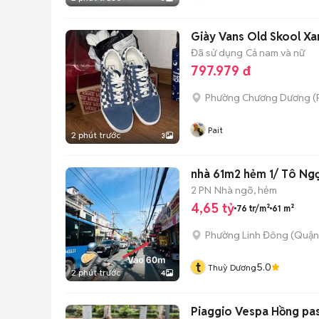
Giày Vans Old Skool Xa
Đã sử dụng
Cả nam và nữ
797.979 đ
Phường Chương Dương
(
Pait
2 phút trước
3
nhà 61m2 hẻm 1/ Tô Ng
2 PN
Nhà ngõ, hẻm
4,65 tỷ
76 tr/m²
61 m²
Phường Linh Đông (Quận
t
5.0
Thuỳ Dương
2 phút trước
4
Piaggio Vespa Hồng pas