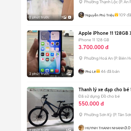
Phường Thạnh Lộc
(
P. An
109
đã
Nguyễn Phú Triệu
2 phút trước
7
Apple iPhone 11 128GB 
iPhone 11
128 GB
3.700.000 đ
Phường Hoá An
(
P. Biên 
46
đã bán
Phú Lê
2 phút trước
4
Thanh lý xe đạp cho bé
Đã sử dụng
Đồ cho bé
550.000 đ
Phường Sơn Kỳ
(
P. Tân Sơ
3.0
HUYNH THANH NHANH
2 phút trước
5