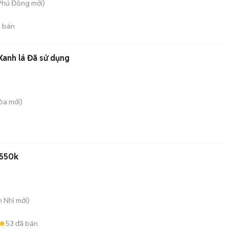
 Phú Đông
mới)
 bán
Xanh lá Đã sử dụng
Hòa
mới)
 550k
n Nhì
mới)
53
đã bán