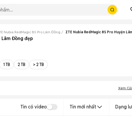
TE Nubia RedMagic 8S Pro Lâm Đồng
ZTE Nubia RedMagic 8S Pro Huyện Lâ
, Lâm Đồng đẹp
1 TB
2 TB
> 2 TB
Xem Cử
Tin có video
Tin mới nhất
Dạng lư