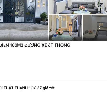
+
2
 ĐIỂN 100M2 ĐƯỜNG XE 6T THÔNG
I THẤT THẠNH LỘC 37 giá tốt