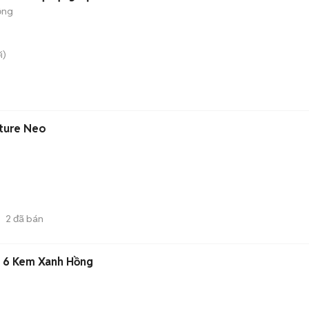
ộng
i)
ture Neo
2
đã bán
l 6 Kem Xanh Hồng