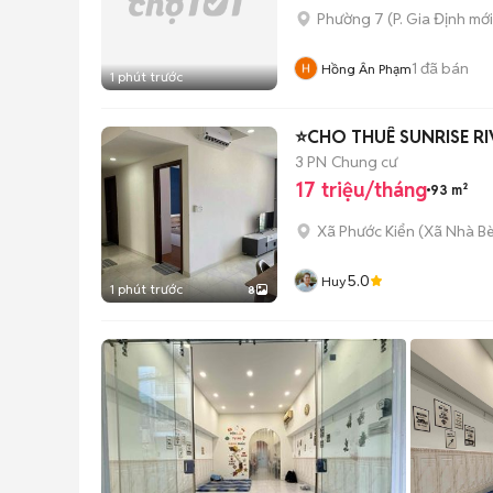
Phường 7
(
P. Gia Định
mới
1
đã bán
Hồng Ân Phạm
1 phút trước
⭐CHO THUÊ SUNRISE RI
3 PN
Chung cư
17 triệu/tháng
93 m²
Xã Phước Kiển
(
Xã Nhà B
5.0
Huy
1 phút trước
8