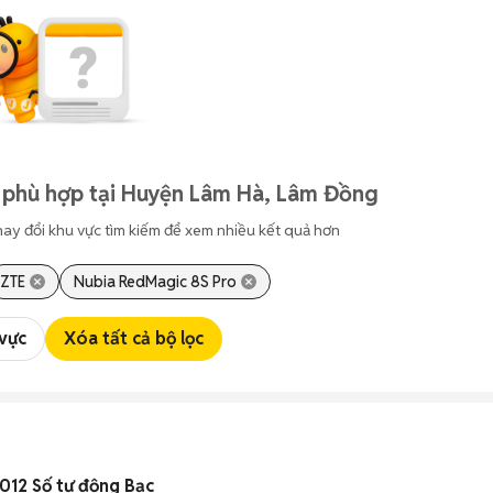
 phù hợp tại Huyện Lâm Hà, Lâm Đồng
hay đổi khu vực tìm kiếm để xem nhiều kết quả hơn
ZTE
Nubia RedMagic 8S Pro
 vực
Xóa tất cả bộ lọc
12 Số tự động Bạc