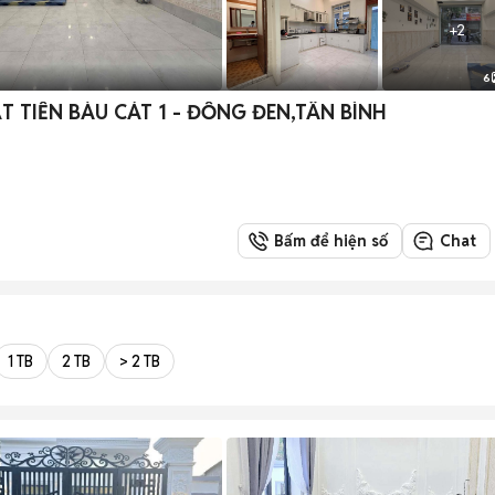
+
2
6
 TIỀN BÀU CÁT 1 - ĐỒNG ĐEN,TÂN BÌNH
Bấm để hiện số
Chat
1 TB
2 TB
> 2 TB