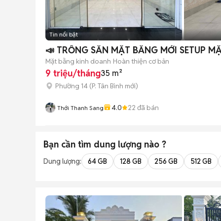
Tin nổi bật
📣 TRỐNG SẴN MẶT BẰNG MỚI SETUP MẶT
Mặt bằng kinh doanh
Hoàn thiện cơ bản
9 triệu/tháng
35 m²
Phường 14
(
P. Tân Bình
mới)
4.0
22
đã bán
Thới Thanh Sang
Bạn cần tìm
dung lượng
nào ?
Dung lượng:
64 GB
128 GB
256 GB
512 GB