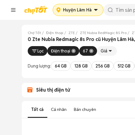
Huyện Lâm Hà
Chợ Tốt
Điện thoại
ZTE
ZTE Nubia RedMagic 8S Pro
Z
0 Zte Nubia Redmagic 8s Pro cũ Huyện Lâm Hà
Lọc
Điện thoại
67
Giá
Dung lượng:
64 GB
128 GB
256 GB
512 GB
Siêu thị điện tử
Tất cả
Cá nhân
Bán chuyên