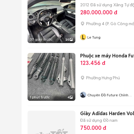
2012
Đã sử dụng
Xăng
Tự đ
280.000.000 đ
Phường 4
(
P. Gò Công
mớ
L
Le Tung
37 giây trước
20
Phuộc xe máy Honda Fu
123.456 đ
Phường Hưng Phú
Chuyên Đồ Future Chính
1 phút trước
4
Hãng Cần Thơ
Giày Adidas Harden Vo
Đã sử dụng
Đồ nam
750.000 đ