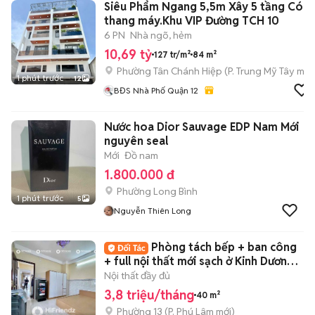
Siêu Phẩm Ngang 5,5m Xây 5 tầng Có
thang máy.Khu VIP Đường TCH 10
6 PN
Nhà ngõ, hẻm
10,69 tỷ
127 tr/m²
84 m²
Phường Tân Chánh Hiệp
(
P. Trung Mỹ Tây
mới
1 phút trước
12
BĐS Nhà Phố Quận 12
Nước hoa Dior Sauvage EDP Nam Mới
nguyên seal
Mới
Đồ nam
1.800.000 đ
Phường Long Bình
1 phút trước
5
Nguyễn Thiên Long
Phòng tách bếp + ban công
+ full nội thất mới sạch ở Kinh Dương
Vương
Nội thất đầy đủ
3,8 triệu/tháng
40 m²
Phường 13
(
P. Phú Lâm
mới)