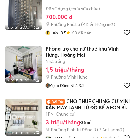
Đã sử dụng (chưa sửa chữa)
700.000 đ
Phường Phú La
(
P. Kiến Hưng
mới)
2 phút trước
3
T
3.5
163
đã bán
Tuấn
Phòng trọ cho nữ thuê khu Vĩnh
Hưng, Hoàng Mai
Nhà trống
1,5 triệu/tháng
Phường Vĩnh Hưng
2 phút trước
3
Cộng Đồng Nhà Đất
CHO THUÊ CHUNG CƯ MINI
SẴN MÁY LẠNH TỦ ĐỒ KẾ AEON BÌNH
TÂN KHU TÊN LỬA
1 PN
Chung cư
3 triệu/tháng
36 m²
Phường Bình Trị Đông B
(
P. An Lạc
mới)
2 phút trước
12