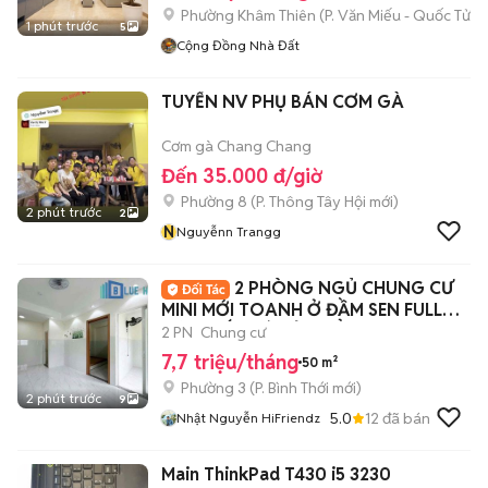
Phường Khâm Thiên
(
P. Văn Miếu - Quốc Tử 
1 phút trước
5
Cộng Đồng Nhà Đất
TUYỂN NV PHỤ BÁN CƠM GÀ
Cơm gà Chang Chang
Đến 35.000 đ/giờ
Phường 8
(
P. Thông Tây Hội
mới)
2 phút trước
2
N
Nguyễnn Trangg
2 PHÒNG NGỦ CHUNG CƯ
MINI MỚI TOANH Ở ĐẦM SEN FULL
NỘI THẤT CÓ CỬA SỔ
2 PN
Chung cư
7,7 triệu/tháng
50 m²
Phường 3
(
P. Bình Thới
mới)
2 phút trước
9
5.0
12
đã bán
Nhật Nguyễn HiFriendz
Main ThinkPad T430 i5 3230