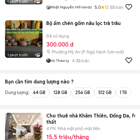
1 phút trước
9
5.0
12
đã bán
Nhật Nguyễn HiFriendz
Bộ ấm chén gốm nâu lọc trà trâu
Đã sử dụng
300.000 đ
Phường Mỹ An
(
P. Ngũ Hành Sơn
mới)
1 phút trước
1
4
đã bán
Vo Thao Ly
Bạn cần tìm
dung lượng
nào ?
Dung lượng:
64 GB
128 GB
256 GB
512 GB
1 TB
2 
Cho thuê nhà Khâm Thiên, Đống Đa, full
thất
4 PN
Nhà mặt phố, mặt tiền
15,5 triệu/tháng