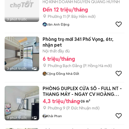
HỘ KINH DOANH NGUYEN QUANG HUYNH
Đến 12 triệu/tháng
Phường 11
(
P. Bảy Hiền
mới)
3 phút trước
Vân Anh Đặng
Phòng trọ mới 341 Phố Vọng, 6tr,
nhận pet
Nội thất đầy đủ
6 triệu/tháng
Phường Bạch Đằng
(
P. Hồng Hà
mới)
3 phút trước
4
Cộng Đồng Nhà Đất
PHÒNG DUPLEX CỬA SỔ - FULL NT -
THANG MÁY - NGAY CV HOÀNG
VĂN THỤ
4,3 triệu/tháng
26 m²
Phường 9
(
P. Đức Nhuận
mới)
Khải Phan
3 phút trước
7