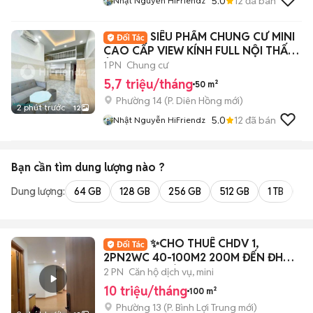
5.0
12
đã bán
Nhật Nguyễn HiFriendz
SIÊU PHẨM CHUNG CƯ MINI
CAO CẤP VIEW KÍNH FULL NỘI THẤT
ÂU CƠ QUẬN 11
1 PN
Chung cư
5,7 triệu/tháng
50 m²
Phường 14
(
P. Diên Hồng
mới)
2 phút trước
12
5.0
12
đã bán
Nhật Nguyễn HiFriendz
Bạn cần tìm
dung lượng
nào ?
Dung lượng:
64 GB
128 GB
256 GB
512 GB
1 TB
2 
✨️CHO THUÊ CHDV 1,
2PN2WC 40-100M2 200M ĐẾN ĐH
VĂN LANG, BÌNH THẠNH✨️
2 PN
Căn hộ dịch vụ, mini
10 triệu/tháng
100 m²
Phường 13
(
P. Bình Lợi Trung
mới)