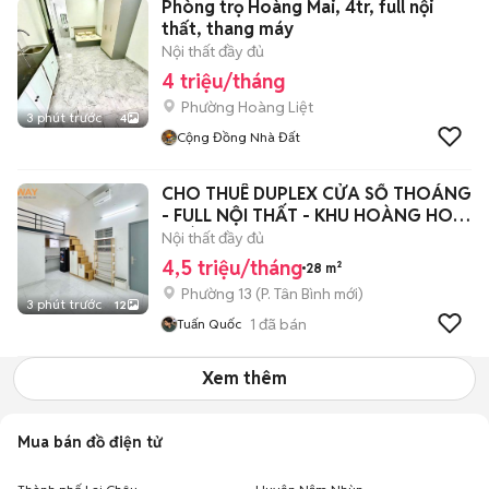
Phòng trọ Hoàng Mai, 4tr, full nội
thất, thang máy
Nội thất đầy đủ
4 triệu/tháng
Phường Hoàng Liệt
3 phút trước
4
Cộng Đồng Nhà Đất
CHO THUÊ DUPLEX CỬA SỔ THOÁNG
- FULL NỘI THẤT - KHU HOÀNG HOA
THÁM
Nội thất đầy đủ
4,5 triệu/tháng
28 m²
Phường 13
(
P. Tân Bình
mới)
3 phút trước
12
1
đã bán
Tuấn Quốc
Xem thêm
Mua bán đồ điện tử