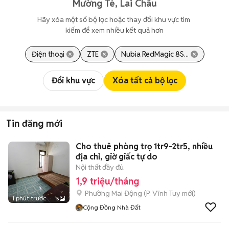
Mường Tè, Lai Châu
Hãy xóa một số bộ lọc hoặc thay đổi khu vực tìm 
kiếm để xem nhiều kết quả hơn
Điện thoại
ZTE
Nubia RedMagic 8S...
Đổi khu vực
Xóa tất cả bộ lọc
Tin đăng mới
Cho thuê phòng trọ 1tr9-2tr5, nhiều
địa chỉ, giờ giấc tự do
Nội thất đầy đủ
1,9 triệu/tháng
Phường Mai Động
(
P. Vĩnh Tuy
mới)
1 phút trước
5
Cộng Đồng Nhà Đất