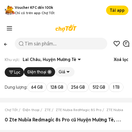
Voucher KFC đến 100k
Tải app
Chỉ có trên app Chợ Tốt
Khu vực:
Lai Châu, Huyện Mường Tè
Xoá lọc
Điện thoại
Giá
Lọc
Dung lượng:
64 GB
128 GB
256 GB
512 GB
1 TB
2 
Chợ Tốt
Điện thoại
ZTE
ZTE Nubia RedMagic 8S Pro
ZTE Nubia RedM
0 Zte Nubia Redmagic 8s Pro cũ Huyện Mường Tè, Lai Châu đẹp