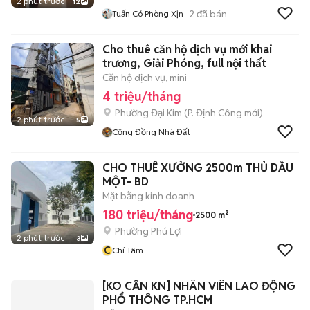
2 phút trước
12
2
đã bán
Tuấn Có Phòng Xịn
Cho thuê căn hộ dịch vụ mới khai
trương, Giải Phóng, full nội thất
Căn hộ dịch vụ, mini
4 triệu/tháng
Phường Đại Kim
(
P. Định Công
mới)
2 phút trước
5
Cộng Đồng Nhà Đất
CHO THUÊ XƯỞNG 2500m THỦ DẦU
MỘT- BD
Mặt bằng kinh doanh
180 triệu/tháng
2500 m²
Phường Phú Lợi
2 phút trước
3
C
Chí Tâm
[KO CẦN KN] NHÂN VIÊN LAO ĐỘNG
PHỔ THÔNG TP.HCM