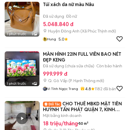
Túi xách da nữ màu Nâu
Đã sử dụng
Đồ nữ
5.048.840 đ
Huyện Đông Anh
(
Xã Phúc Thịnh
mới)
1 phút trước
2
h
5.0
Hung
MÀN HÌNH 22IN FULL VIỀN BAO NÉT
ĐẸP KENG
Đã sử dụng (chưa sửa chữa)
Còn bảo hành
999.999 đ
Q. Gò Vấp
(
P. Hạnh Thông
mới)
1 phút trước
4
4.8
1182
đã bán
Vi Tính Ngọc Trang
CHO THUÊ MBKD MẶT TIỀN
HUỲNH TẤN PHÁT QUẬN 7, KINH
DOANH ĐA NGHỀ
Mặt bằng kinh doanh
18 triệu/tháng
50 m²