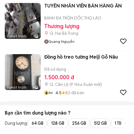
TUYỂN NHÂN VIÊN BÁN HÀNG ĂN
BÁNH ĐA TRỘN DỐC THỌ LÃO
Thương lượng
Q. Hai Bà Trưng
1 phút trước
1
Quang Nguyễn
Đồng hồ treo tường Meiji Gỗ Nâu
Đã sử dụng
1.500.000 đ
Q. Cẩm Lệ
(
P. Hòa Xuân
mới)
1 phút trước
4
a
4.5
82
đã bán
An
Bạn cần tìm
dung lượng
nào ?
Dung lượng:
64 GB
128 GB
256 GB
512 GB
1 TB
2 