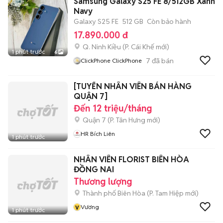
Samsung Galaxy S25 FE 8/512GB Xanh
Navy
Galaxy S25 FE
512 GB
Còn bảo hành
17.890.000 đ
Q. Ninh Kiều
(
P. Cái Khế
mới)
1 phút trước
6
7
đã bán
ClickPhone ClickPhone
[TUYỂN NHÂN VIÊN BÁN HÀNG
QUẬN 7]
Đến 12 triệu/tháng
Quận 7
(
P. Tân Hưng
mới)
HR Bích Liên
1 phút trước
NHÂN VIÊN FLORIST BIÊN HÒA
ĐỒNG NAI
Thương lượng
Thành phố Biên Hòa
(
P. Tam Hiệp
mới)
v
Vương
1 phút trước