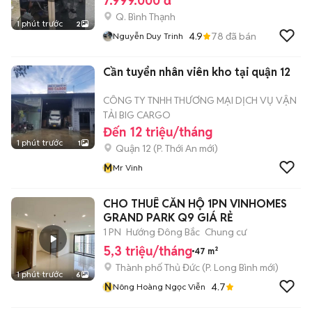
7.999.000 đ
Q. Bình Thạnh
1 phút trước
2
4.9
78
đã bán
Nguyễn Duy Trinh
Cần tuyển nhân viên kho tại quận 12
CÔNG TY TNHH THƯƠNG MẠI DỊCH VỤ VẬN
TẢI BIG CARGO
Đến 12 triệu/tháng
1 phút trước
1
Quận 12
(
P. Thới An
mới)
M
Mr Vinh
CHO THUÊ CĂN HỘ 1PN VINHOMES
GRAND PARK Q9 GIÁ RẺ
1 PN
Hướng Đông Bắc
Chung cư
5,3 triệu/tháng
47 m²
Thành phố Thủ Đức
(
P. Long Bình
mới)
1 phút trước
6
N
4.7
Nông Hoàng Ngọc Viễn