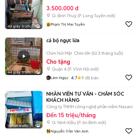
3.500.000 đ
Q. Bình Thuỷ
(
P. Long Tuyền
mới)
p
Phạm Thị Mai Tuyền
43 giây trước
1
cả bộ ngực lửa
Chim Hút Mật
Chim lớn (từ 3 tháng tuổi)
Cho tặng
Quận 4
(
P. Vĩnh Hội
mới)
44 giây trước
1
4.7
9
đã bán
Lâm Ngọc
NHÂN VIÊN TƯ VẤN - CHĂM SÓC
KHÁCH HÀNG
Công ty TNHH công nghệ phần mềm Nasani
Đến 15 triệu/tháng
Q. Ninh Kiều
(
P. An Bình
mới)
1 phút trước
1
N
Nguyễn Trần Vân Anh