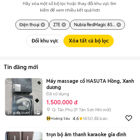
Hãy xóa một số bộ lọc hoặc thay đổi khu vực tìm 
kiếm để xem nhiều kết quả hơn
Điện thoại
ZTE
Nubia RedMagic 8S...
Đổi khu vực
Xóa tất cả bộ lọc
Tin đăng mới
Máy massage cổ HASUTA Hồng, Xanh
dương
Đã sử dụng
1.500.000 đ
Q. Tân Phú
(
P. Tân Sơn Nhì
mới)
27 giây trước
5
H
4.6
1650
đã bán
Hoàng Sáu
trọn bộ âm thanh karaoke gia đình