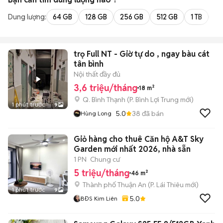
Dung lượng:
64 GB
128 GB
256 GB
512 GB
1 TB
2 
trọ Full NT - Giờ tự do , ngay bàu cát
tân bình
Nội thất đầy đủ
3,6 triệu/tháng
18 m²
Q. Bình Thạnh
(
P. Bình Lợi Trung
mới)
1 phút trước
9
5.0
38
đã bán
Hùng Long
Giỏ hàng cho thuê Căn hộ A&T Sky
Garden mới nhất 2026, nhà sẵn
1 PN
Chung cư
5 triệu/tháng
46 m²
Thành phố Thuận An
(
P. Lái Thiêu
mới)
1 phút trước
9
5.0
BĐS Kim Liên