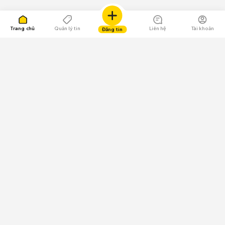
Trang chủ
Quản lý tin
Liên hệ
Tài khoản
Đăng tin
109.000 Bình chọn
Tải ứng dụng Chợ Tốt
Về Chợ Tốt
Quy chế sàn
Chính sách bảo mật
Giải quyết tranh chấp
CÔNG TY TNHH CHỢ TỐT - Người đại diện theo pháp luật:
Nguyễn Trọng Tấn; GPDKKD: 0312120782 do Sở KH & ĐT TP.HCM cấp ngày
11/01/2013;
GPMXH: 185/GP-BTTTT do Bộ Thông tin và Truyền thông
cấp ngày 09/07/2024 - Chịu trách nhiệm
nội dung: Trần Hoàng Ly.
Chính sách sử dụng