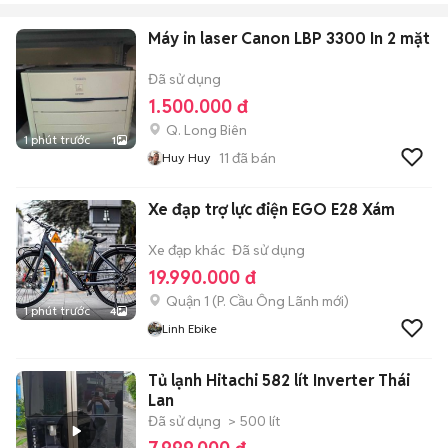
Máy in laser Canon LBP 3300 In 2 mặt
Đã sử dụng
1.500.000 đ
Q. Long Biên
1 phút trước
1
11
đã bán
Huy Huy
Xe đạp trợ lực điện EGO E28 Xám
Xe đạp khác
Đã sử dụng
19.990.000 đ
Quận 1
(
P. Cầu Ông Lãnh
mới)
1 phút trước
4
Linh Ebike
Tủ lạnh Hitachi 582 lít Inverter Thái
Lan
Đã sử dụng
> 500 lít