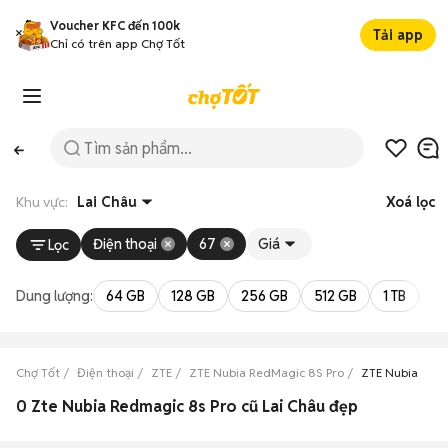
Voucher KFC đến 100k
Tải app
Chỉ có trên app Chợ Tốt
Khu vực:
Lai Châu
Xoá lọc
Điện thoại
67
Giá
Lọc
Dung lượng:
64 GB
128 GB
256 GB
512 GB
1 TB
2 
Chợ Tốt
Điện thoại
ZTE
ZTE Nubia RedMagic 8S Pro
ZTE Nubia RedM
0 Zte Nubia Redmagic 8s Pro cũ Lai Châu đẹp