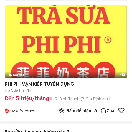
Tin nổi bật
1
PHI PHI VẠN KIẾP TUYỂN DỤNG
Trà Sữa Phi Phi
Đến 5 triệu/tháng
Q. Bình Thạnh
(
P. Gia Định
mới)
Bấm để hiện số
Chat
TRÀ SỮA PHI PHI
Bạn cần tìm
dung lượng
nào ?