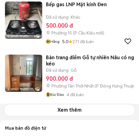
Bếp gas LNP Mặt kính Đen
Đã sử dụng
Khác
500.000 đ
Phường 15
(
P. Cầu Kiệu
mới)
2 phút trước
2
H
5.0
271
đã bán
Hằng
Bàn trang điểm Gỗ tự nhiên Nâu có ngă
kéo
Đã sử dụng
Gỗ
900.000 đ
Phường Tân Thới Nhất
(
P. Đông Hưng Thuận
m
2 phút trước
1
B
4
đã bán
Bùi Đào
Xem thêm
Mua bán đồ điện tử