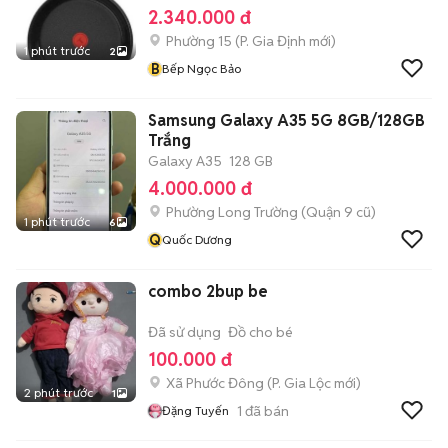
2.340.000 đ
Phường 15
(
P. Gia Định
mới)
1 phút trước
2
B
Bếp Ngọc Bảo
Samsung Galaxy A35 5G 8GB/128GB
Trắng
Galaxy A35
128 GB
4.000.000 đ
Phường Long Trường (Quận 9 cũ)
1 phút trước
6
Q
Quốc Dương
combo 2bup be
Đã sử dụng
Đồ cho bé
100.000 đ
Xã Phước Đông
(
P. Gia Lộc
mới)
2 phút trước
1
1
đã bán
Đặng Tuyến