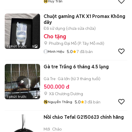
H
Huy Trần
Chuột gaming ATK X1 Promax Không
dây
Đã sử dụng (chưa sửa chữa)
Cho tặng
Phường Đại Mỗ
(
P. Tây Mỗ
mới)
1 phút trước
5
5.0
7
đã bán
Minh Hiệu
Gà tre Trắng 6 tháng 4.5 lạng
Gà Tre
Gà lớn (từ 3 tháng tuổi)
500.000 đ
Xã Chương Dương
1 phút trước
3
N
5.0
3
đã bán
Nguyễn Thắng
Nồi chảo Tefal G2150623 chính hãng
Mới
Chảo