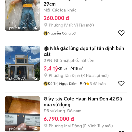
29cm
Mới
Các loại khác
260.000 đ
Phường IV
(
P. Vị Tân
mới)
1 phút trước
3
N
Nguyễn Công Lợi
🏠 Nhà gác lửng đẹp tại tân định bến
cát
3 PN
Nhà mặt phố, mặt tiền
2,4 tỷ
21 tr/m²
115 m²
Phường Tân Định
(
P. Hòa Lợi
mới)
1 phút trước
7
Đ
5.0
3
đã bán
Đổ Thị Ngọc Diễm
Giày tây Cole Haan Nam Đen 42 Đã
qua sử dụng
Đã sử dụng
Đồ nam
6.790.000 đ
Phường Mai Động
(
P. Vĩnh Tuy
mới)
1 phút trước
2