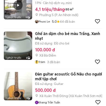
1 PN
Căn hộ dịch vụ, mini
4,1 triệu/tháng
30 m²
Phường 5
(
P. An Nhơn
mới)
1 phút trước
11
5.0
44
đã bán
Phuoc Le
Ghế ăn dặm cho bé màu Trắng, Xanh
nhạt
Đã sử dụng
Đồ cho bé
100.000 đ
Xã Bà Điểm
1 phút trước
2
T
3
đã bán
Trâm
Đàn guitar acoustic Gỗ Nâu cho người
mới tập chơi
Đã sử dụng
Guitar
500.000 đ
Xã Xuân Thới Đông
(
Xã Xuân Thới Sơn
mới)
1 phút trước
1
Khang Trần Tuấn