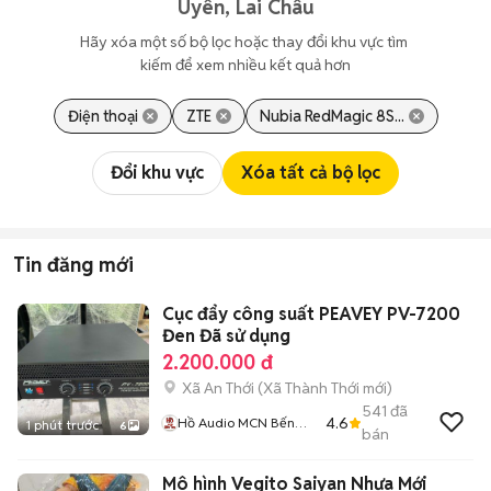
Uyên, Lai Châu
Hãy xóa một số bộ lọc hoặc thay đổi khu vực tìm 
kiếm để xem nhiều kết quả hơn
Điện thoại
ZTE
Nubia RedMagic 8S...
Đổi khu vực
Xóa tất cả bộ lọc
Tin đăng mới
Cục đẩy công suất PEAVEY PV-7200
Đen Đã sử dụng
2.200.000 đ
Xã An Thới
(
Xã Thành Thới
mới)
541
đã
4.6
Hồ Audio MCN Bến
1 phút trước
6
bán
Tre
Mô hình Vegito Saiyan Nhựa Mới