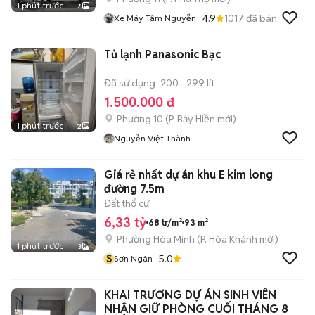
1 phút trước
7
4.9
1017
đã bán
Xe Máy Tâm Nguyễn
Tủ lạnh Panasonic Bạc
Đã sử dụng
200 - 299 lít
1.500.000 đ
Phường 10
(
P. Bảy Hiền
mới)
1 phút trước
2
Nguyễn Việt Thành
Giá rẻ nhất dự án khu E kim long
đường 7.5m
Đất thổ cư
6,33 tỷ
68 tr/m²
93 m²
Phường Hòa Minh
(
P. Hòa Khánh
mới)
1 phút trước
3
S
5.0
Sơn Ngân
KHAI TRƯƠNG DỰ ÁN SINH VIÊN
NHẬN GIỮ PHÒNG CUỐI THÁNG 8