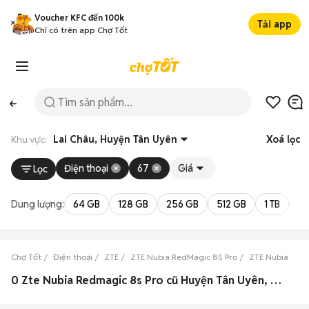
Voucher KFC đến 100k
Tải app
Chỉ có trên app Chợ Tốt
Khu vực:
Lai Châu, Huyện Tân Uyên
Xoá lọc
Điện thoại
67
Giá
Lọc
Dung lượng:
64 GB
128 GB
256 GB
512 GB
1 TB
2 
Chợ Tốt
Điện thoại
ZTE
ZTE Nubia RedMagic 8S Pro
ZTE Nubia RedM
0 Zte Nubia Redmagic 8s Pro cũ Huyện Tân Uyên, Lai Châu đẹp