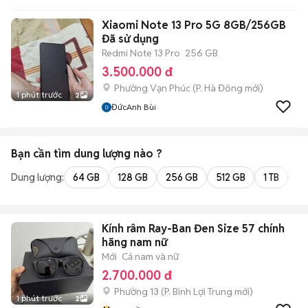
Xiaomi Note 13 Pro 5G 8GB/256GB
Đã sử dụng
Redmi Note 13 Pro
256 GB
3.500.000 đ
Phường Vạn Phúc
(
P. Hà Đông
mới)
1 phút trước
2
ĐứcAnh Bùi
Bạn cần tìm
dung lượng
nào ?
Dung lượng:
64 GB
128 GB
256 GB
512 GB
1 TB
2 
Kính râm Ray-Ban Đen Size 57 chính
hãng nam nữ
Mới
Cả nam và nữ
2.700.000 đ
Phường 13
(
P. Bình Lợi Trung
mới)
1 phút trước
2