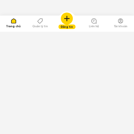
Trang chủ
Quản lý tin
Liên hệ
Tài khoản
Đăng tin
109.000 Bình chọn
Tải ứng dụng Chợ Tốt
Về Chợ Tốt
Quy chế sàn
Chính sách bảo mật
Giải quyết tranh chấp
CÔNG TY TNHH CHỢ TỐT - Người đại diện theo pháp luật:
Nguyễn Trọng Tấn; GPDKKD: 0312120782 do Sở KH & ĐT TP.HCM cấp ngày
11/01/2013;
GPMXH: 185/GP-BTTTT do Bộ Thông tin và Truyền thông