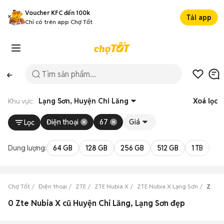
Voucher KFC đến 100k
Tải app
Chỉ có trên app Chợ Tốt
Khu vực:
Lạng Sơn, Huyện Chi Lăng
Xoá lọc
Điện thoại
67
Giá
Lọc
Dung lượng:
64 GB
128 GB
256 GB
512 GB
1 TB
2 
Chợ Tốt
Điện thoại
ZTE
ZTE Nubia X
ZTE Nubia X Lạng Sơn
ZTE N
0 Zte Nubia X cũ Huyện Chi Lăng, Lạng Sơn đẹp