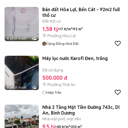
Bán đất Hòa Lợi, Bến Cát - 92m2 full
thổ cư
Đất thổ cư
1,58 tỷ
17 tr/m²
92 m²
Phường Hòa Lợi
8 phút trước
4
Cộng Đồng Nhà Đất
Máy lọc nước Karofi Đen, trắng
Đã sử dụng
500.000 đ
Phường Thới An
9 phút trước
1
Hiệp Trần
Nhà 2 Tầng Mặt Tiền Đường 743c, Dĩ
An, Bình Dương
Nhà mặt phố, mặt tiền
9,5 tỷ
45 tr/m²
210 m²