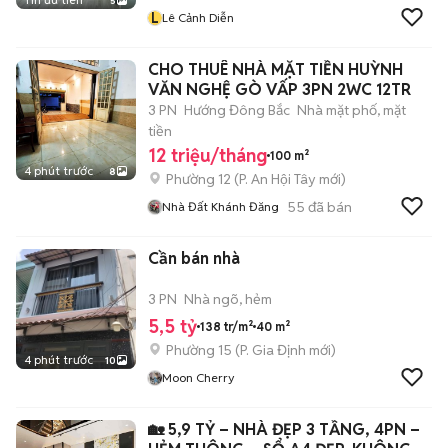
5
L
Lê Cảnh Diễn
CHO THUÊ NHÀ MẶT TIỀN HUỲNH
VĂN NGHỆ GÒ VẤP 3PN 2WC 12TR
3 PN
Hướng Đông Bắc
Nhà mặt phố, mặt
tiền
12 triệu/tháng
100 m²
4 phút trước
8
Phường 12
(
P. An Hội Tây
mới)
55
đã bán
Nhà Đất Khánh Đăng
Cần bán nhà
3 PN
Nhà ngõ, hẻm
5,5 tỷ
138 tr/m²
40 m²
Phường 15
(
P. Gia Định
mới)
4 phút trước
10
Moon Cherry
🏡 5,9 TỶ – NHÀ ĐẸP 3 TẦNG, 4PN –