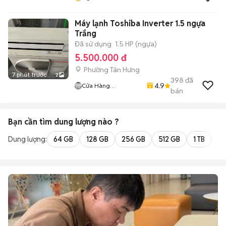
Máy lạnh Toshiba Inverter 1.5 ngựa
Trắng
Đã sử dụng
1.5 HP (ngựa)
5.500.000 đ
Phường Tân Hưng
7 phút trước
2
398
đã
4.9
Cửa Hàng
bán
Huynhvanthanh
Bạn cần tìm
dung lượng
nào ?
Dung lượng:
64 GB
128 GB
256 GB
512 GB
1 TB
2 