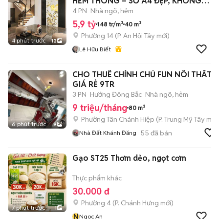
HẺM THÔNG – SỔ A4 ĐẸP, KHÔNG
LỘ GIỚI
4 PN
Nhà ngõ, hẻm
5,9 tỷ
148 tr/m²
40 m²
Phường 14
(
P. An Hội Tây
mới)
4 phút trước
12
Lê Hữu Biết
CHO THUÊ CHÍNH CHỦ FUN NÔI THẤT
GIÁ RẺ 9TR
3 PN
Hướng Đông Bắc
Nhà ngõ, hẻm
9 triệu/tháng
80 m²
Phường Tân Chánh Hiệp
(
P. Trung Mỹ Tây
mới
6 phút trước
9
55
đã bán
Nhà Đất Khánh Đăng
Gạo ST25 Thơm dẻo, ngọt cơm
Thực phẩm khác
30.000 đ
Phường 4
(
P. Chánh Hưng
mới)
7 phút trước
1
N
Ngoc An