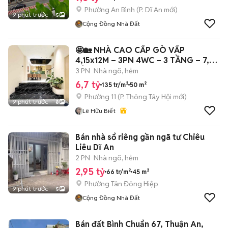
Phường An Bình
(
P. Dĩ An
mới)
9 phút trước
5
Cộng Đồng Nhà Đất
🤩🏡 NHÀ CAO CẤP GÒ VẤP
4,15x12M – 3PN 4WC – 3 TẦNG – 7,6
TỶ
3 PN
Nhà ngõ, hẻm
6,7 tỷ
135 tr/m²
50 m²
Phường 11
(
P. Thông Tây Hội
mới)
9 phút trước
8
Lê Hữu Biết
Bán nhà sổ riêng gần ngã tư Chiêu
Liêu Dĩ An
2 PN
Nhà ngõ, hẻm
2,95 tỷ
66 tr/m²
45 m²
Phường Tân Đông Hiệp
9 phút trước
5
Cộng Đồng Nhà Đất
Bán đất Bình Chuẩn 67, Thuận An,