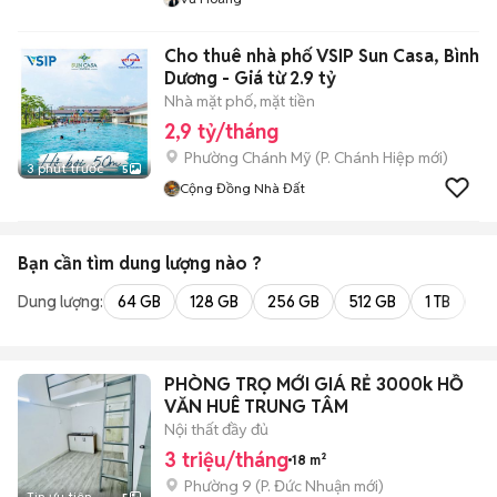
Cho thuê nhà phố VSIP Sun Casa, Bình
Dương - Giá từ 2.9 tỷ
Nhà mặt phố, mặt tiền
2,9 tỷ/tháng
Phường Chánh Mỹ
(
P. Chánh Hiệp
mới)
3 phút trước
5
Cộng Đồng Nhà Đất
Bạn cần tìm
dung lượng
nào ?
Dung lượng:
64 GB
128 GB
256 GB
512 GB
1 TB
2 
PHÒNG TRỌ MỚI GIÁ RẺ 3000k HỒ
VĂN HUÊ TRUNG TÂM
Nội thất đầy đủ
3 triệu/tháng
18 m²
Phường 9
(
P. Đức Nhuận
mới)
Tin ưu tiên