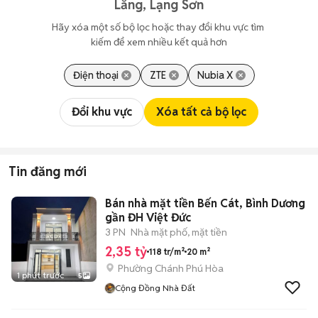
Lăng, Lạng Sơn
Hãy xóa một số bộ lọc hoặc thay đổi khu vực tìm 
kiếm để xem nhiều kết quả hơn
Điện thoại
ZTE
Nubia X
Đổi khu vực
Xóa tất cả bộ lọc
Tin đăng mới
Bán nhà mặt tiền Bến Cát, Bình Dương
gần ĐH Việt Đức
3 PN
Nhà mặt phố, mặt tiền
2,35 tỷ
118 tr/m²
20 m²
Phường Chánh Phú Hòa
1 phút trước
5
Cộng Đồng Nhà Đất