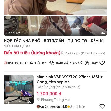
Tin nổi bật
6
+
2
HỢP TÁC NHÀ PHỐ - 50TR/CĂN - TỰ DO TG - KÈM 1:1
VIỆC LÀM TỰ DO
Đến 50 triệu (lương khoán)
Phường 6
(
P. Tân Hòa
mới)
1
đã bán
Bấm để hiện số
Chat
KINH DOANH NHÀ PHỐ HCM
Màn hình VSP VX272C 27inch 165Hz
Cong, tích hợploa
Đã sử dụng (chưa sửa chữa)
1.700.000 đ
Phường Tương Mai
7 phút trước
4
4.5
81
đã bán
Chiến Nguyễn