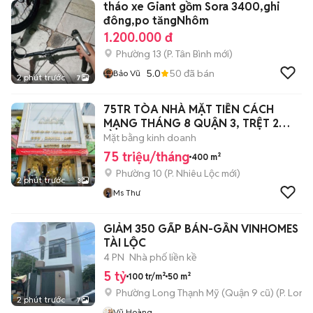
tháo xe Giant gồm Sora 3400,ghi
đông,po tăngNhôm
1.200.000 đ
Phường 13
(
P. Tân Bình
mới)
5.0
50
đã bán
Bảo Vũ
2 phút trước
7
75TR TÒA NHÀ MẶT TIỀN CÁCH
MẠNG THÁNG 8 QUẬN 3, TRỆT 2
LẦU, DTSD 400M2
Mặt bằng kinh doanh
75 triệu/tháng
400 m²
Phường 10
(
P. Nhiêu Lộc
mới)
2 phút trước
3
Ms Thư
GIẢM 350 GẤP BÁN-GẦN VINHOMES N
TÀI LỘC
4 PN
Nhà phố liền kề
5 tỷ
100 tr/m²
50 m²
Phường Long Thạnh Mỹ (Quận 9 cũ)
(
P. Long
2 phút trước
7
Vũ Hoàng