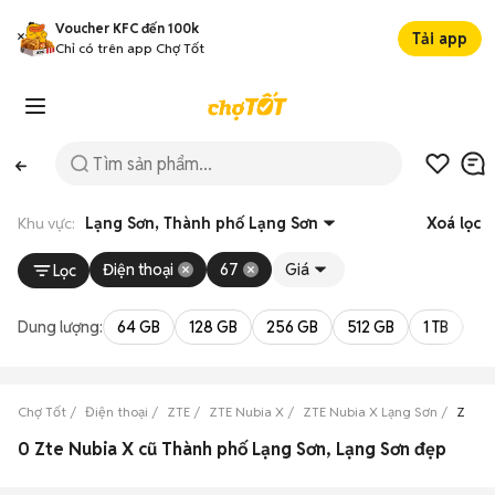
Voucher KFC đến 100k
Tải app
Chỉ có trên app Chợ Tốt
Khu vực:
Lạng Sơn, Thành phố Lạng Sơn
Xoá lọc
Điện thoại
67
Giá
Lọc
Dung lượng:
64 GB
128 GB
256 GB
512 GB
1 TB
2 
Chợ Tốt
Điện thoại
ZTE
ZTE Nubia X
ZTE Nubia X Lạng Sơn
ZTE N
0 Zte Nubia X cũ Thành phố Lạng Sơn, Lạng Sơn đẹp