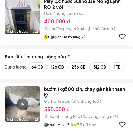
Máy lọc nước Sunhouse Nóng Lạnh
RO 2 vòi
Đã sử dụng
Sunhouse
400.000 đ
Phường Thạnh Xuân
(
P. Thới An
mới)
5 phút trước
3
N
Nguyễn Hà Phương Vũ
Bạn cần tìm
dung lượng
nào ?
Dung lượng:
64 GB
128 GB
256 GB
512 GB
1 TB
2 
bướm 1kg500 zin, chạy gà nhà thanh
lý
Gà Tre
Gà lớn (từ 3 tháng tuổi)
550.000 đ
Xã Nhị Long Phú
(
Xã Càng Long
mới)
5 phút trước
1
5.0
75
đã bán
Quốc Huy