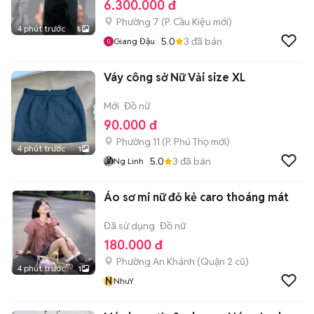
6.300.000 đ
Phường 7
(
P. Cầu Kiệu
mới)
4 phút trước
5
5.0
3
đã bán
Giang Đậu
Váy công sở Nữ Vải size XL
Mới
Đồ nữ
90.000 đ
Phường 11
(
P. Phú Thọ
mới)
4 phút trước
1
5.0
3
đã bán
Ng Linh
Áo sơ mi nữ đỏ kẻ caro thoáng mát
Đã sử dụng
Đồ nữ
180.000 đ
Phường An Khánh (Quận 2 cũ)
4 phút trước
1
N
NhuY