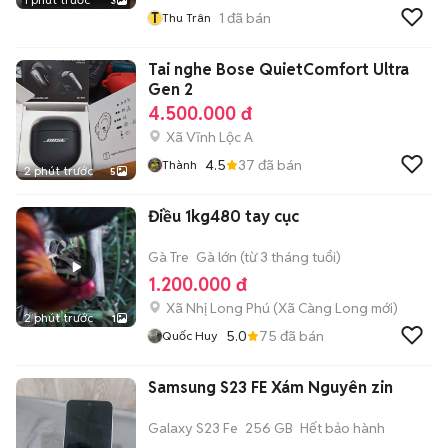
3
T
1
đã bán
Thu Trân
Tai nghe Bose QuietComfort Ultra
Gen 2
4.500.000 đ
Xã Vĩnh Lộc A
4.5
37
đã bán
Thành
2 phút trước
5
Điều 1kg480 tay cục
Gà Tre
Gà lớn (từ 3 tháng tuổi)
1.200.000 đ
Xã Nhị Long Phú
(
Xã Càng Long
mới)
2 phút trước
1
5.0
75
đã bán
Quốc Huy
Samsung S23 FE Xám Nguyên zin
Galaxy S23 Fe
256 GB
Hết bảo hành