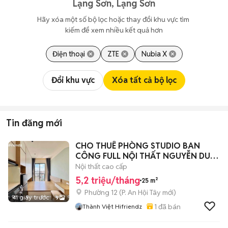
Lạng Sơn, Lạng Sơn
Hãy xóa một số bộ lọc hoặc thay đổi khu vực tìm 
kiếm để xem nhiều kết quả hơn
Điện thoại
ZTE
Nubia X
Đổi khu vực
Xóa tất cả bộ lọc
Tin đăng mới
CHO THUÊ PHÒNG STUDIO BAN
CÔNG FULL NỘI THẤT NGUYỄN DUY
CUNG
Nội thất cao cấp
5,2 triệu/tháng
25 m²
Phường 12
(
P. An Hội Tây
mới)
41 giây trước
9
1
đã bán
Thành Việt Hifriendz