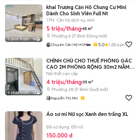
khai Trương Căn Hô Chung Cư Mini
Dành Cho Sinh Viên Full Nt
1 PN
Căn hộ dịch vụ, mini
5 triệu/tháng
45 m²
Phường 6
(
P. Bình Đông
mới)
5 phút trước
10
5.0
1
đã bán
Chuyên Căn Hộ HCM🏡
CHÍNH CHỦ CHO THUÊ PHÒNG GÁC
CAO 2M PHÒNG RỘNG 30m2 NẰM
GẦN UTH
Nội thất cao cấp
4 triệu/tháng
35 m²
Phường 28
(
P. Bình Quới
mới)
6 phút trước
12
Nguyễn Thị Nhi
Áo sơ mi Nữ sọc Xanh đen trắng XL
Đã sử dụng
Đồ nữ
150.000 đ