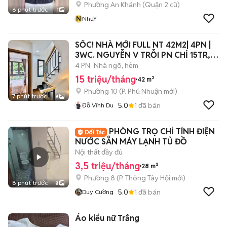
Phường An Khánh (Quận 2 cũ)
6 phút trước
1
N
NhuY
SỐC! NHÀ MỚI FULL NT 42M2| 4PN |
3WC. NGUYỄN V TRỖI PN CHỈ 15TR,
TL
4 PN
Nhà ngõ, hẻm
15 triệu/tháng
42 m²
Phường 10
(
P. Phú Nhuận
mới)
7 phút trước
8
5.0
1
đã bán
Đỗ Vĩnh Du
PHÒNG TRỌ CHỈ TÍNH ĐIỆN
NƯỚC SẴN MÁY LẠNH TỦ ĐỒ
Nội thất đầy đủ
3,5 triệu/tháng
28 m²
Phường 8
(
P. Thông Tây Hội
mới)
8 phút trước
8
5.0
1
đã bán
Duy Cường
Áo kiểu nữ Trắng