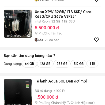
Xeon X99/ 32GB/ 1TB SSD/ Card
K620/CPU 2676 V3/25"
Intel Xeon
32 GB
1 TB
SSD
5.500.000 đ
Phường Tân Tạo
1 phút trước
1
23
đã bán
Bảo
Bạn cần tìm
dung lượng
nào ?
Dung lượng:
64 GB
128 GB
256 GB
512 GB
1 TB
2 
Tủ lạnh Aqua 50L Đen đời mới
Đã sử dụng
< 100 lít
1.500.000 đ
Phường Chánh Mỹ
(
P. Chánh Hiệp
mới)
1 phút trước