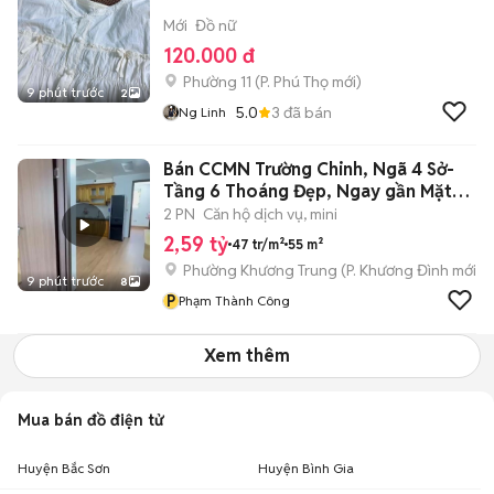
Mới
Đồ nữ
120.000 đ
Phường 11
(
P. Phú Thọ
mới)
9 phút trước
2
5.0
3
đã bán
Ng Linh
Bán CCMN Trường Chinh, Ngã 4 Sở-
Tầng 6 Thoáng Đẹp, Ngay gần Mặt
Phố
2 PN
Căn hộ dịch vụ, mini
2,59 tỷ
47 tr/m²
55 m²
Phường Khương Trung
(
P. Khương Đình
mới)
9 phút trước
8
P
Phạm Thành Công
Xem thêm
Mua bán đồ điện tử
Huyện Bắc Sơn
Huyện Bình Gia