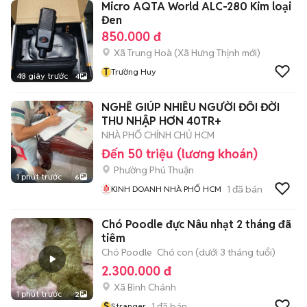
Micro AQTA World ALC-280 Kim loại
Đen
850.000 đ
Xã Trung Hoà
(
Xã Hưng Thịnh
mới)
T
Trường Huy
43 giây trước
4
NGHỀ GIÚP NHIỀU NGƯỜI ĐỔI ĐỜI
THU NHẬP HƠN 40TR+
NHÀ PHỐ CHÍNH CHỦ HCM
Đến 50 triệu (lương khoán)
Phường Phú Thuận
1 phút trước
6
1
đã bán
KINH DOANH NHÀ PHỐ HCM
Chó Poodle đực Nâu nhạt 2 tháng đã
tiêm
Chó Poodle
Chó con (dưới 3 tháng tuổi)
2.300.000 đ
Xã Bình Chánh
1 phút trước
2
S
1
đã bán
Stranger