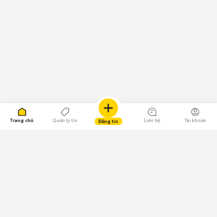
Trang chủ
Quản lý tin
Liên hệ
Tài khoản
Đăng tin
109.000 Bình chọn
Tải ứng dụng Chợ Tốt