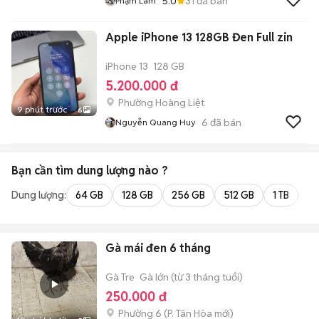
5.0
31
đã bán
Phạm Lâm
Apple iPhone 13 128GB Đen Full zin
iPhone 13
128 GB
5.200.000 đ
Phường Hoàng Liệt
9 phút trước
6
6
đã bán
Nguyễn Quang Huy
Bạn cần tìm
dung lượng
nào ?
Dung lượng:
64 GB
128 GB
256 GB
512 GB
1 TB
2 
Gà mái đen 6 tháng
Gà Tre
Gà lớn (từ 3 tháng tuổi)
250.000 đ
Phường 6
(
P. Tân Hòa
mới)