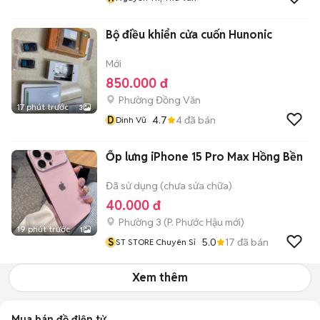
Bộ điều khiển cửa cuốn Hunonic
Mới
850.000 đ
Phường Đồng Văn
17 phút trước
3
D
4.7
4
đã bán
Dinh Vũ
Ốp lưng iPhone 15 Pro Max Hồng Bền
Đã sử dụng (chưa sửa chữa)
40.000 đ
Phường 3
(
P. Phước Hậu
mới)
19 phút trước
1
S
5.0
17
đã bán
ST STORE Chuyên Sỉ
Xem thêm
Mua bán đồ điện tử