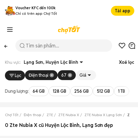
Voucher KFC đến 100k
Tải app
Chỉ có trên app Chợ Tốt
Khu vực:
Lạng Sơn, Huyện Lộc Bình
Xoá lọc
Điện thoại
67
Giá
Lọc
Dung lượng:
64 GB
128 GB
256 GB
512 GB
1 TB
2 
Chợ Tốt
Điện thoại
ZTE
ZTE Nubia X
ZTE Nubia X Lạng Sơn
ZTE N
0 Zte Nubia X cũ Huyện Lộc Bình, Lạng Sơn đẹp