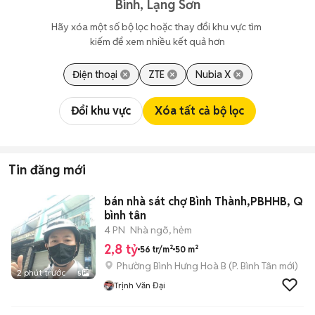
Bình, Lạng Sơn
Hãy xóa một số bộ lọc hoặc thay đổi khu vực tìm 
kiếm để xem nhiều kết quả hơn
Điện thoại
ZTE
Nubia X
Đổi khu vực
Xóa tất cả bộ lọc
Tin đăng mới
bán nhà sát chợ Bình Thành,PBHHB, Q
bình tân
4 PN
Nhà ngõ, hẻm
2,8 tỷ
56 tr/m²
50 m²
Phường Bình Hưng Hoà B
(
P. Bình Tân
mới)
2 phút trước
5
Trịnh Văn Đại