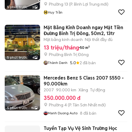
Phường 13
(
P. Bình Lợi Trung
mới)
5 phút trước
2
H
Huy Trần
Mặt Bằng Kinh Doanh ngay Mặt Tiền
Đường Bình Trị Đông, 50m2, 13tr
Mặt bằng kinh doanh
Nội thất đầy đủ
13 triệu/tháng
50 m²
Phường Bình Trị Đông
5 phút trước
4
5.0
2
đã bán
Thành Danh
Mercedes Benz S Class 2007 S550 -
90.000km
2007
90.000 km
Xăng
Tự động
350.000.000 đ
Phường 4
(
P. Tân Sơn Nhất
mới)
5 phút trước
15
8
đã bán
Manh Duong Auto
Tuyển Tạp Vụ Vệ Sinh Trường Học