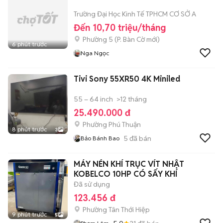
Trường Đại Học Kinh Tế TPHCM CƠ SỞ A
Đến 10,70 triệu/tháng
Phường 5
(
P. Bàn Cờ
mới)
6 phút trước
Nga Ngọc
Tivi Sony 55XR50 4K Miniled
55 – 64 inch
>12 tháng
25.490.000 đ
Phường Phú Thuận
8 phút trước
3
5
đã bán
Bảo Bánh Bao
MÁY NÉN KHÍ TRỤC VÍT NHẬT
KOBELCO 10HP CÓ SẤY KHÍ
Đã sử dụng
123.456 đ
Phường Tân Thới Hiệp
9 phút trước
5