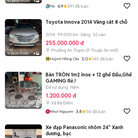
10 phút trước
5
4.9
391
đã bán
Tài
Toyota Innova 2014 Vàng cát 8 chỗ
2014
99.000 km
Xăng
Số sàn
255.000.000 đ
Phường An Thạnh
(
P. Thuận An
mới)
11 phút trước
6
H
5.0
145
đã bán
Huỳnh Hồng Cầu
Bàn TRÒN 1m2 inox + 12 ghế Đẩu,Ghế
GAMING Rẻ.!
Đã sử dụng
Nệm
1.200.000 đ
Xã Bà Điểm
13 phút trước
6
3.8
56
đã bán
Nhut Nguyen
Xe đạp Panasonic nhôm 24" Xanh
dương, bạc