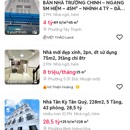
BÁN NHÀ TRƯỜNG CHINH – NGANG
5M HIẾM – 45M² – NHỈNH 4 TỶ – ĐẦU
TƯ TỐT
2 PN
Nhà ngõ, hẻm
4 tỷ
89 tr/m²
45 m²
Phường Tây Thạnh
3 phút trước
3
VIỆT THẢO Land
Nhà mới đẹp xinh, 2pn, dt sử dụng
75m2, 3tầng chỉ 8tr
2 PN
Nhà ngõ, hẻm
8 triệu/tháng
25 m²
Phường 5
(
P. Đức Nhuận
mới)
4 phút trước
7
Võ Thiện Hoàng
Nhà Tân Kỳ Tân Quý, 228m2, 5 Tầng,
43 phòng, 28,5 tỷ
nhiều hơn 10 PN
Nhà ngõ, hẻm
28,5 tỷ
125 tr/m²
228 m²
Phường Bình Hưng Hòa