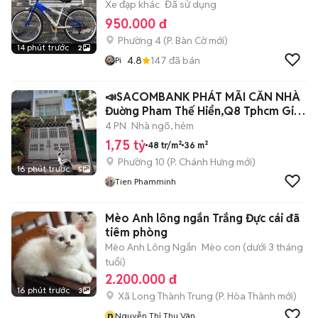
Xe đạp khác
Đã sử dụng
950.000 đ
Phường 4
(
P. Bàn Cờ
mới)
14 phút trước
2
4.8
147
đã bán
Pi
📣SACOMBANK PHÁT MÃI CĂN NHÀ
Đuờng Pham Thế Hiển,Q8 Tphcm Giá
1tỷ750
4 PN
Nhà ngõ, hẻm
1,75 tỷ
48 tr/m²
36 m²
Phường 10
(
P. Chánh Hưng
mới)
16 phút trước
5
Tien Phamminh
Mèo Anh lông ngắn Trắng Đực cái đã
tiêm phòng
Mèo Anh Lông Ngắn
Mèo con (dưới 3 tháng
tuổi)
2.200.000 đ
16 phút trước
3
Xã Long Thành Trung
(
P. Hòa Thành
mới)
n
Nguyễn Thị Thu Vân