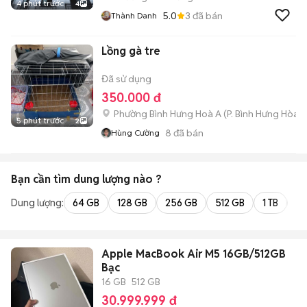
4 phút trước
4
5.0
3
đã bán
Thành Danh
Lồng gà tre
Đã sử dụng
350.000 đ
Phường Bình Hưng Hoà A
(
P. Bình Hưng Hòa
m
5 phút trước
2
8
đã bán
Hùng Cường
Bạn cần tìm
dung lượng
nào ?
Dung lượng:
64 GB
128 GB
256 GB
512 GB
1 TB
2 
Apple MacBook Air M5 16GB/512GB
Bạc
16 GB
512 GB
30.999.999 đ