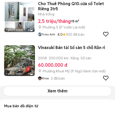
Cho Thuê Phòng Q10.cửa sổ Tolet
Riêng 2tr5
Nhà trống
2,5 triệu/tháng
15 m²
Phường 5
(
P. Vườn Lài
mới)
1 phút trước
6
4.0
300
đã bán
Trieu Anh
Vinaxuki Bán tải Số sàn 5 chỗ Rằn ri
2008
200.000 km
Xăng
Số sàn
60.000.000 đ
Phường Khuê Mỹ
(
P. Ngũ Hành Sơn
mới)
1 phút trước
7
2
đã bán
Khoa
Xem thêm
Mua bán đồ điện tử