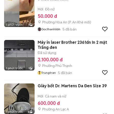
Mới
Đồ nữ
50.000 đ
Phường Hòa An
(
P. An Khê
mới)
1 phút trước
1
5
đã bán
Gocthanhlibh
Máy in laser Brother 2361dn In 2 mặt
Trắng đen
Đã sử dụng
2.100.000 đ
Phường Phú Thạnh
1 phút trước
1
T
5
đã bán
Trungtran
Giày bốt Dr. Martens Da Đen Size 39
Mới
Cả nam và nữ
600.000 đ
Phường An Lạc A
1 phút trước
6