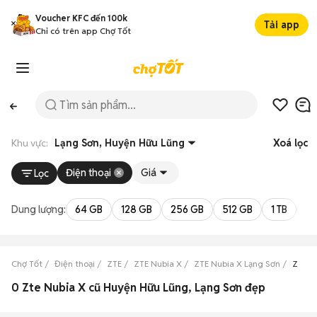
Voucher KFC đến 100k
Tải app
Chỉ có trên app Chợ Tốt
Khu vực:
Lạng Sơn, Huyện Hữu Lũng
Xoá lọc
Điện thoại
Giá
Lọc
Dung lượng:
64 GB
128 GB
256 GB
512 GB
1 TB
2 
Chợ Tốt
Điện thoại
ZTE
ZTE Nubia X
ZTE Nubia X Lạng Sơn
ZTE N
0 Zte Nubia X cũ Huyện Hữu Lũng, Lạng Sơn đẹp