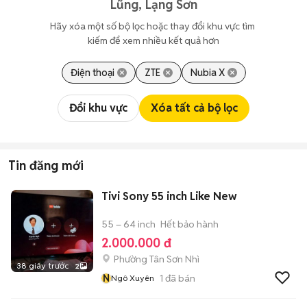
Lũng, Lạng Sơn
Hãy xóa một số bộ lọc hoặc thay đổi khu vực tìm 
kiếm để xem nhiều kết quả hơn
Điện thoại
ZTE
Nubia X
Đổi khu vực
Xóa tất cả bộ lọc
Tin đăng mới
Tivi Sony 55 inch Like New
55 – 64 inch
Hết bảo hành
2.000.000 đ
Phường Tân Sơn Nhì
38 giây trước
2
N
1
đã bán
Ngô Xuyên