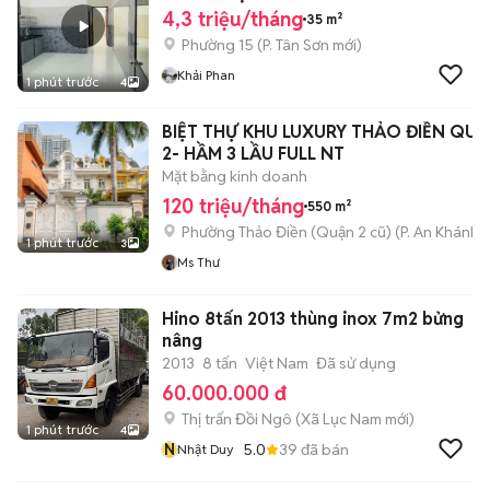
4,3 triệu/tháng
35 m²
Phường 15
(
P. Tân Sơn
mới)
Khải Phan
1 phút trước
4
BIỆT THỰ KHU LUXURY THẢO ĐIỀN QU
2- HẦM 3 LẦU FULL NT
Mặt bằng kinh doanh
120 triệu/tháng
550 m²
Phường Thảo Điền (Quận 2 cũ)
(
P. An Khánh
m
1 phút trước
3
Ms Thư
Hino 8tấn 2013 thùng inox 7m2 bửng
nâng
2013
8 tấn
Việt Nam
Đã sử dụng
60.000.000 đ
Thị trấn Đồi Ngô
(
Xã Lục Nam
mới)
1 phút trước
4
N
5.0
39
đã bán
Nhật Duy