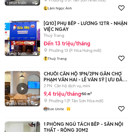
Phường 5
(
P. Tân Sơn Nhất
mới)
1 phút trước
9
L
Lâm Ngọc Ánh
[Q10] PHỤ BẾP - LƯƠNG 12TR - NHẬN
VIỆC NGAY
Thuỳ Trang
Đến 13 triệu/tháng
Phường 13
(
P. Hòa Hưng
mới)
1 phút trước
2
T
Thuỳ Trang
CHUỖI CĂN HỘ 1PN/2PN GẦN CHỢ
PHẠM VĂN HAI - LÊ VĂN SỸ | ƯU ĐÃI
MẠNH T8
2 PN
Căn hộ dịch vụ, mini
9,4 triệu/tháng
50 m²
Phường 1
(
P. Tân Sơn Hòa
mới)
1 phút trước
12
Bon Unite
1 PHÒNG NGỦ TÁCH BẾP - SẴN NỘI
THẤT - RỘNG 30M2