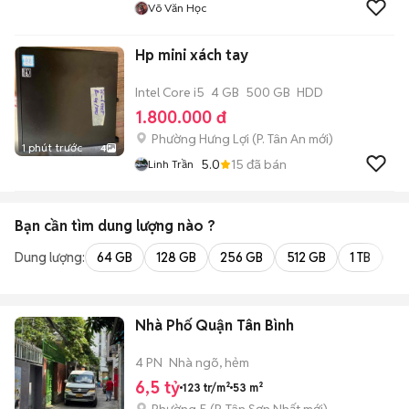
Võ Văn Học
Hp mini xách tay
Intel Core i5
4 GB
500 GB
HDD
1.800.000 đ
Phường Hưng Lợi
(
P. Tân An
mới)
1 phút trước
4
5.0
15
đã bán
Linh Trần
Bạn cần tìm
dung lượng
nào ?
Dung lượng:
64 GB
128 GB
256 GB
512 GB
1 TB
2 
Nhà Phố Quận Tân Bình
4 PN
Nhà ngõ, hẻm
6,5 tỷ
123 tr/m²
53 m²