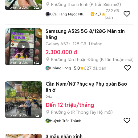
Phường Thanh Bình
(
P. Trấn Biên
mới)
1 phút trước
2
732
đã
4.7
Cửa Hàng Ngọc Nhân
bán
Smartphone
Samsung A52S 5G 8/128G Màn zin
hãng
Galaxy A52s
128 GB
1 tháng
2.300.000 đ
Phường Tân Thuận Đông
(
P. Tân Thuận
mới)
1 phút trước
6
5.0
627
đã bán
Hoàng Long
Cần Nam/Nữ Phục vụ Phụ quán Bao
ăn ở
Gia
Đến 12 triệu/tháng
Phường 8
(
P. Thông Tây Hội
mới)
1 phút trước
1
Huỳnh Trần Thành
3 mẫu nhẫn xinh