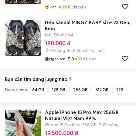
1 phút trước
1
t
4.1
16
đã bán
Tien
Dép sandal MINGZ BABY size 23 Đen,
Kem
Mới
Đồ cho bé
190.000 đ
Phường 15
(
P. Khánh Hội
mới)
1 phút trước
1
5.0
10
đã bán
Ngoc Yen
Bạn cần tìm
dung lượng
nào ?
Dung lượng:
64 GB
128 GB
256 GB
512 GB
1 TB
2 
Apple iPhone 15 Pro Max 256GB
Natural Việt Nam 99%
iPhone 15 Pro Max
256 GB
7-12 tháng
19.500.000 đ