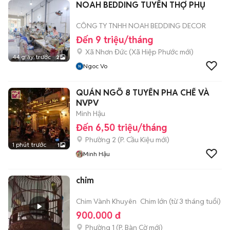
NOAH BEDDING TUYỂN THỢ PHỤ
CÔNG TY TNHH NOAH BEDDING DECOR
Đến 9 triệu/tháng
Xã Nhơn Đức
(
Xã Hiệp Phước
mới)
44 giây trước
2
Ngoc Vo
QUÁN NGÕ 8 TUYỂN PHA CHẾ VÀ
NVPV
Minh Hậu
Đến 6,50 triệu/tháng
Phường 2
(
P. Cầu Kiệu
mới)
1 phút trước
1
Minh Hậu
chim
Chim Vành Khuyên
Chim lớn (từ 3 tháng tuổi)
900.000 đ
Phường 1
(
P. Bàn Cờ
mới)