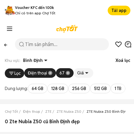
Voucher KFC đến 100k
Tải app
Chỉ có trên app Chợ Tốt
Khu vực:
Bình Định
Xoá lọc
Điện thoại
67
Giá
Lọc
Dung lượng:
64 GB
128 GB
256 GB
512 GB
1 TB
2 
Chợ Tốt
Điện thoại
ZTE
ZTE Nubia Z50
ZTE Nubia Z50 Bình Định
0 Zte Nubia Z50 cũ Bình Định đẹp