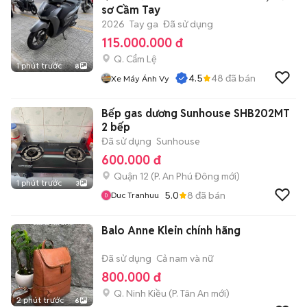
sơ Cầm Tay
2026
Tay ga
Đã sử dụng
115.000.000 đ
Q. Cẩm Lệ
1 phút trước
8
4.5
48
đã bán
Xe Máy Ánh Vy
Bếp gas dương Sunhouse SHB202MT
2 bếp
Đã sử dụng
Sunhouse
600.000 đ
Quận 12
(
P. An Phú Đông
mới)
1 phút trước
3
5.0
8
đã bán
Duc Tranhuu
Balo Anne Klein chính hãng
Đã sử dụng
Cả nam và nữ
800.000 đ
Q. Ninh Kiều
(
P. Tân An
mới)
2 phút trước
6