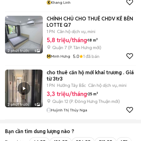
K
Khang Linh
CHÍNH CHỦ CHO THUÊ CHDV KẾ BÊN
LOTTE Q7
1 PN
Căn hộ dịch vụ, mini
5,8 triệu/tháng
18 m²
Quận 7
(
P. Tân Hưng
mới)
2 phút trước
5
M
5.0
1
đã bán
Minh Hưng
cho thuê căn hộ mới khai trương . Giá
từ 3tr3
1 PN
Hướng Tây Bắc
Căn hộ dịch vụ, mini
3,3 triệu/tháng
25 m²
Quận 12
(
P. Đông Hưng Thuận
mới)
2 phút trước
5
Huỳnh Thị Thúy Nga
Bạn cần tìm
dung lượng
nào ?