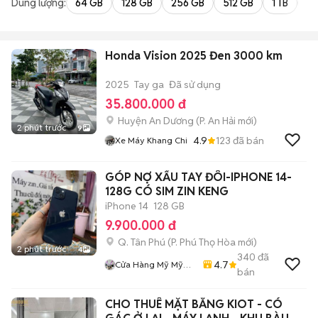
Dung lượng:
64 GB
128 GB
256 GB
512 GB
1 TB
2 
Honda Vision 2025 Đen 3000 km
2025
Tay ga
Đã sử dụng
35.800.000 đ
Huyện An Dương
(
P. An Hải
mới)
2 phút trước
9
4.9
123
đã bán
Xe Máy Khang Chi
GÓP NỢ XẤU TAY ĐÔI-IPHONE 14-
128G CÓ SIM ZIN KENG
iPhone 14
128 GB
9.900.000 đ
Q. Tân Phú
(
P. Phú Thọ Hòa
mới)
2 phút trước
4
340
đã
4.7
Cửa Hàng Mỹ Mỹ
bán
Store
CHO THUÊ MẶT BẰNG KIOT - CÓ