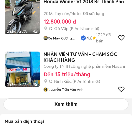
Honda Winner V1 2018 Bs Thành Phố
2018
Tay côn/Moto
Đã sử dụng
12.800.000 đ
Q. Gò Vấp
(
P. An Nhơn
mới)
2 phút trước
7
1729
đã
4.6
Xe Máy Cường
bán
Phát
NHÂN VIÊN TƯ VẤN - CHĂM SÓC
KHÁCH HÀNG
Công ty TNHH công nghệ phần mềm Nasani
Đến 15 triệu/tháng
Q. Ninh Kiều
(
P. An Bình
mới)
2 phút trước
1
N
Nguyễn Trần Vân Anh
Xem thêm
Mua bán điện thoại