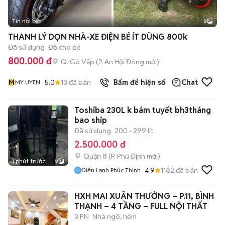
Tin nổi bật
2
THANH LÝ DỌN NHÀ-XE ĐIỆN BÉ ÍT DÙNG 800k
Đã sử dụng
Đồ cho bé
800.000 đ
Q. Gò Vấp
(
P. An Hội Đông
mới)
M
5.0
13
đã bán
Bấm để hiện số
Chat
MY UYEN
Toshiba 230L k bám tuyết bh3tháng
bao ship
Đã sử dụng
200 - 299 lít
2.500.000 đ
Quận 8
(
P. Phú Định
mới)
1 phút trước
2
4.9
1182
đã bán
Điện Lạnh Phúc Thịnh
HXH MAI XUÂN THƯỞNG – P.11, BÌNH
THẠNH – 4 TẦNG – FULL NỘI THẤT
3 PN
Nhà ngõ, hẻm