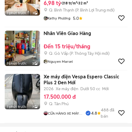
6,98 tỷ
218 tr/m²
32 m²
Q. Bình Thạnh
(
P. Bình Lợi Trung
mới)
1 phút trước
3
5.0
Kathy Phương
Nhân Viên Giao Hàng
Đến 15 triệu/tháng
Q. Gò Vấp
(
P. Thông Tây Hội
mới)
Nguyen Marsel
1 phút trước
2
Xe máy điện Vespa Espero Classic
Plus 2 Đen Mới
2026
Xe máy điện
Dưới 50 cc
Mới
17.500.000 đ
Q. Tân Phú
1 phút trước
7
488
đã
4.8
CỬA HÀNG XE MÁY
bán
PHƯỚC THỌ