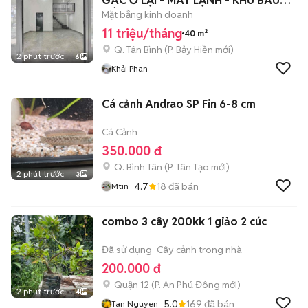
GÁC Ở LẠI - MÁY LẠNH - KHU BÀU
CÁT
Mặt bằng kinh doanh
11 triệu/tháng
40 m²
Q. Tân Bình
(
P. Bảy Hiền
mới)
2 phút trước
6
Khải Phan
Cá cảnh Andrao SP Fin 6-8 cm
Cá Cảnh
350.000 đ
Q. Bình Tân
(
P. Tân Tạo
mới)
2 phút trước
3
4.7
18
đã bán
Mtin
combo 3 cây 200kk 1 giảo 2 cúc
Đã sử dụng
Cây cảnh trong nhà
200.000 đ
Quận 12
(
P. An Phú Đông
mới)
2 phút trước
4
5.0
169
đã bán
Tan Nguyen