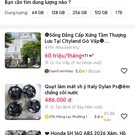
Bạn cần tìm
dung lượng
nào ?
Dung lượng:
64 GB
128 GB
256 GB
512 GB
1 TB
2 
🛑Sống Đẳng Cấp Xứng Tầm Thượng
Lưu Tại Cityland Gò Vấp🛑
ToanTranVillas
4 PN
Nhà biệt thự
60 triệu/tháng
171 m²
Q. Gò Vấp
(
P. An Nhơn
mới)
1 phút trước
4
5.0
1
đã bán
ToanTranVillas
Quạt làm mát sh ý Italy Dylan Ps@êm
chống sôi nước
486.000 đ
Q. Tân Bình
(
P. Bảy Hiền
mới)
42
đã
3.6
37A Hồng Lạc Phường 10
1 phút trước
6
bán
Quận Tân Bình
❤️ Honda SH 160 ABS 2026 Xám, Hồ