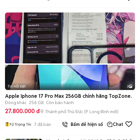
Tin nổi bật
3
Apple Iphone 17 Pro Max 256GB chính hãng TopZone.
Dòng khác
256 GB
Còn bảo hành
27.800.000 đ
Thành phố Thủ Đức
(
P. Long Bình
mới)
T
7
đã bán
Bấm để hiện số
Chat
Từ Trọng Tín