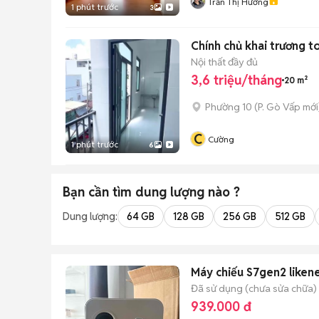
Trần Thị Hương
1 phút trước
3
Chính chủ khai trương
Nội thất đầy đủ
3,6 triệu/tháng
20 m²
Phường 10
(
P. Gò Vấp
mới
C
Cường
1 phút trước
6
Bạn cần tìm
dung lượng
nào ?
Dung lượng:
64 GB
128 GB
256 GB
512 GB
Máy chiếu S7gen2 lik
Đã sử dụng (chưa sửa chữa)
939.000 đ