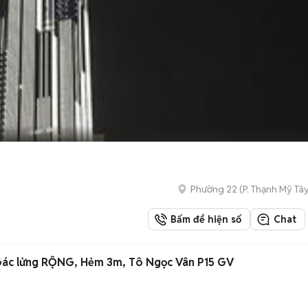
Phường 22
(
P. Thạnh Mỹ Tâ
Bấm để hiện số
Chat
 Gác lửng RỘNG, Hẻm 3m, Tô Ngọc Vân P15 GV