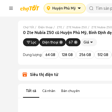
Huyện Phù Mỹ
Chợ Tốt
Điện thoại
ZTE
ZTE Nubia Z50
ZTE Nubia Z50
0 Zte Nubia Z50 cũ Huyện Phù Mỹ, Bình Định đ
Lọc
Điện thoại
67
Giá
Dung lượng:
64 GB
128 GB
256 GB
512 GB
Siêu thị điện tử
Tất cả
Cá nhân
Bán chuyên