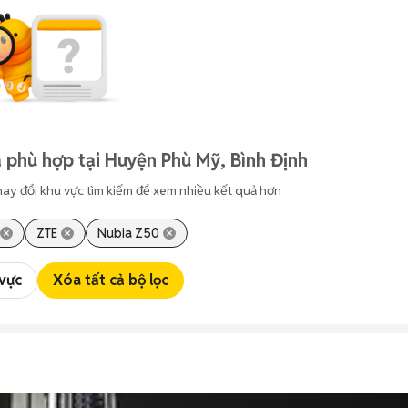
 phù hợp tại Huyện Phù Mỹ, Bình Định
hay đổi khu vực tìm kiếm để xem nhiều kết quả hơn
ZTE
Nubia Z50
 vực
Xóa tất cả bộ lọc