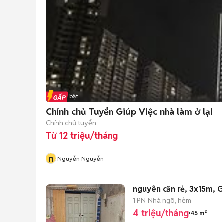
Tin nổi bật
Chính chủ Tuyển Giúp Việc nhà làm ở lại
Chính chủ tuyển
Từ 12 triệu/tháng
n
Nguyễn Nguyễn
nguyên căn rẻ, 3x15m,
1 PN
Nhà ngõ, hẻm
4 triệu/tháng
45 m²