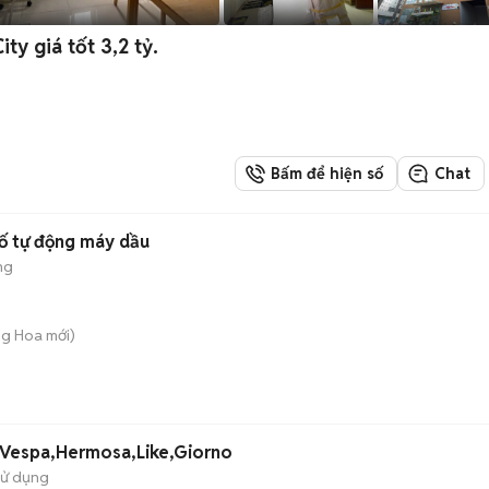
ty giá tốt 3,2 tỷ.
Bấm để hiện số
Chat
ố tự động máy dầu
ng
ng Hoa
mới)
,Vespa,Hermosa,Like,Giorno
sử dụng