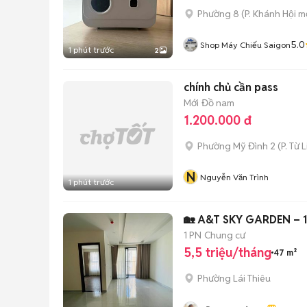
Phường 8
(
P. Khánh Hội
mớ
5.0
Shop Máy Chiếu Saigon
1 phút trước
2
chính chủ cần pass
Mới
Đồ nam
1.200.000 đ
Phường Mỹ Đình 2
(
P. Từ 
N
Nguyễn Văn Trình
1 phút trước
🏡 A&T SKY GARDEN – 1P
1 PN
Chung cư
5,5 triệu/tháng
47 m²
Phường Lái Thiêu