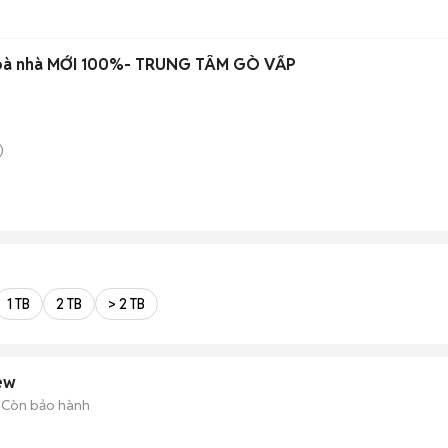
 toà nhà MỚI 100%- TRUNG TÂM GÒ VẤP
)
1 TB
2 TB
> 2 TB
enew
Còn bảo hành