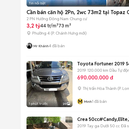
Tin nổi bật
Cần bán căn hộ 2Pn, 2wc 73m2 tại Topaz Ci
2 PN
Hướng Đông Nam
Chung cư
3,2 tỷ
44 tr/m²
73 m²
Phường 4
(
P. Chánh Hưng
mới)
4
đã bán
Mr Khánh
Toyota Fortuner 2019 S
2019
120.000 km
Dầu
Tự độ
690.000.000 đ
Thị trấn Hòa Thành
(
P. Lo
M
1
đã bán
Minh
1 phút trước
20
Crea 50cc#Candy,Elite
2019
Tay ga
Dưới 50 cc
Đã 