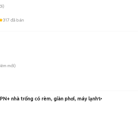
i)
317
đã bán
Liêm
mới)
N+ nhà trống có rèm, giàn phơi, máy lạnh✨