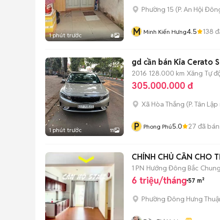
Phường 15
(
P. An Hội Đôn
M
4.5
138
đ
Minh Kiến Hưng
1 phút trước
8
gd cần bán Kia Cerato 
2016
128.000 km
Xăng
Tự đ
305.000.000 đ
Xã Hòa Thắng
(
P. Tân Lập
P
5.0
27
đã bán
Phong Phú
1 phút trước
11
CHÍNH CHỦ CẦN CHO T
1 PN
Hướng Đông Bắc
Chung
6 triệu/tháng
57 m²
Phường Đông Hưng Thuậ