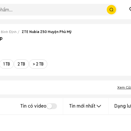
 Bình Định
ZTE Nubia Z50 Huyện Phù Mỹ
ẹp
1 TB
2 TB
> 2 TB
Xem Cử
Tin có video
Tin mới nhất
Dạng lư