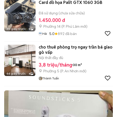
Card đồ họa Palit GTX 1060 3GB
Đã sử dụng (chưa sửa chữa)
1.450.000 đ
Phường 14
(
P. Phú Lâm
mới)
39 giây trước
5
5.0
892
đã bán
Hải
cho thuê phòng trọ ngay trần bá giao
gò vấp
Nội thất đầy đủ
3,8 triệu/tháng
30 m²
Phường 5
(
P. An Nhơn
mới)
44 giây trước
4
Thành Tuấn