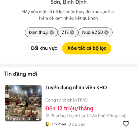
Sơn, Bình Định
Hãy xóa một số bộ lọc hoặc thay đổi khu vực tìm 
kiếm để xem nhiều kết quả hơn
Điện thoại
ZTE
Nubia Z50
Đổi khu vực
Xóa tất cả bộ lọc
Tin đăng mới
Tuyển dụng nhân viên KHO
Công ty cổ phần FIVO
Đến 12 triệu/tháng
Phường Thạnh Lộc
(
P. An Phú Đông
mới)
39 giây trước
1
L
3
đã bán
Lâm Phan