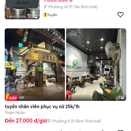
Phường 14
(
P. Tân Bình
mới)
T
Tuyển
1 phút trước
2
Tin nổi bật
2
tuyển nhân viên phục vụ nữ 25k/1h
Thiện Nhân
Đến 27.000 đ/giờ
Phường 9
(
P. Bình Thới
mới)