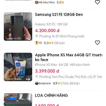
5.0
Mã Như Như
Samsung S21 FE 128GB Đen
Galaxy S21 FE
128 GB
4.200.000 đ
Phường 16
(
P. Minh Phụng
mới)
1 phút trước
4
T
5.0
8
đã bán
TD
Apple iPhone XS Max 64GB QT trueton
ko face
iPhone XS Max
64 GB
Hết bảo hành
3.399.000 đ
Phường Tam Phú (Quận Thủ Đức cũ)
(
P. Tam B
1 phút trước
6
4.9
5766
đã bán
Binphone
LOA CHÍNH HÃNG
1.600.000 đ