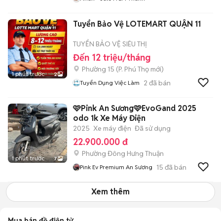
Tuyển Bảo Vệ LOTEMART QUẬN 11
TUYỂN BẢO VỆ SIÊU THỊ
Đến 12 triệu/tháng
Phường 15
(
P. Phú Thọ
mới)
1 phút trước
2
2
đã bán
Tuyển Dụng Việc Làm
🩷Pink An Sương🩷EvoGand 2025
odo 1k Xe Máy Điện
2025
Xe máy điện
Đã sử dụng
22.900.000 đ
Phường Đông Hưng Thuận
1 phút trước
7
15
đã bán
Pink Ev Premium An Sương
Xem thêm
Mua bán đồ điện tử