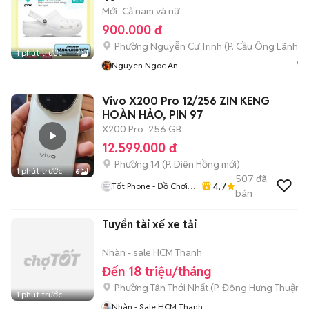
Mới
Cả nam và nữ
900.000 đ
Phường Nguyễn Cư Trinh
(
P. Cầu Ông Lãnh
mớ
1 phút trước
4
Nguyen Ngoc An
Vivo X200 Pro 12/256 ZIN KENG
HOÀN HẢO, PIN 97
X200 Pro
256 GB
12.599.000 đ
Phường 14
(
P. Diên Hồng
mới)
1 phút trước
6
507
đã
4.7
Tốt Phone - Đồ Chơi
bán
Công Nghệ Giá Rẻ
Tuyển tài xế xe tải
Nhàn - sale HCM Thanh
Đến 18 triệu/tháng
Phường Tân Thới Nhất
(
P. Đông Hưng Thuận
m
1 phút trước
Nhàn - Sale HCM Thanh