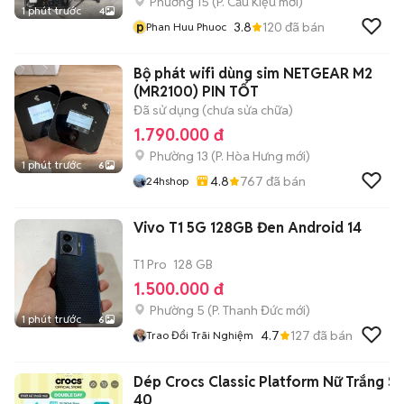
Phường 15
(
P. Cầu Kiệu
mới)
1 phút trước
4
p
3.8
120
đã bán
Phan Huu Phuoc
Bộ phát wifi dùng sim NETGEAR M2
(MR2100) PIN TỐT
Đã sử dụng (chưa sửa chữa)
1.790.000 đ
Phường 13
(
P. Hòa Hưng
mới)
1 phút trước
6
4.8
767
đã bán
24hshop
Vivo T1 5G 128GB Đen Android 14
T1 Pro
128 GB
1.500.000 đ
Phường 5
(
P. Thanh Đức
mới)
1 phút trước
6
4.7
127
đã bán
Trao Đổi Trãi Nghiệm
Dép Crocs Classic Platform Nữ Trắng Si
40