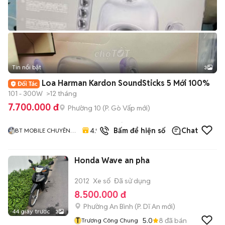
Tin nổi bật
3
Loa Harman Kardon SoundSticks 5 Mới 100%
101 - 300W
>12 tháng
7.700.000 đ
Phường 10
(
P. Gò Vấp
mới)
281
đã
4.9
Bấm để hiện số
Chat
BT MOBILE CHUYÊN
bán
IPHONE VÀ ANDROID
GIÁ RẺ
Honda Wave an pha
2012
Xe số
Đã sử dụng
8.500.000 đ
Phường An Bình
(
P. Dĩ An
mới)
44 giây trước
3
T
5.0
8
đã bán
Trương Công Chung