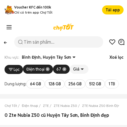
Voucher KFC đến 100k
Tải app
Chỉ có trên app Chợ Tốt
Khu vực:
Bình Định, Huyện Tây Sơn
Xoá lọc
Điện thoại
67
Giá
Lọc
Dung lượng:
64 GB
128 GB
256 GB
512 GB
1 TB
2 
Chợ Tốt
Điện thoại
ZTE
ZTE Nubia Z50
ZTE Nubia Z50 Bình Định
0 Zte Nubia Z50 cũ Huyện Tây Sơn, Bình Định đẹp