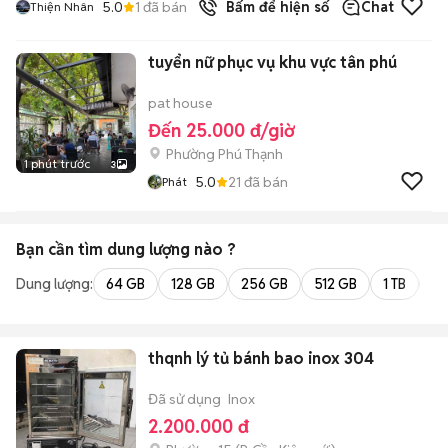
5.0
1
đã bán
Bấm để hiện số
Chat
Thiện Nhân
tuyển nữ phục vụ khu vực tân phú
pat house
Đến 25.000 đ/giờ
Phường Phú Thạnh
1 phút trước
3
5.0
21
đã bán
Phát
Bạn cần tìm
dung lượng
nào ?
Dung lượng:
64 GB
128 GB
256 GB
512 GB
1 TB
2 
thqnh lý tủ bánh bao inox 304
Đã sử dụng
Inox
2.200.000 đ