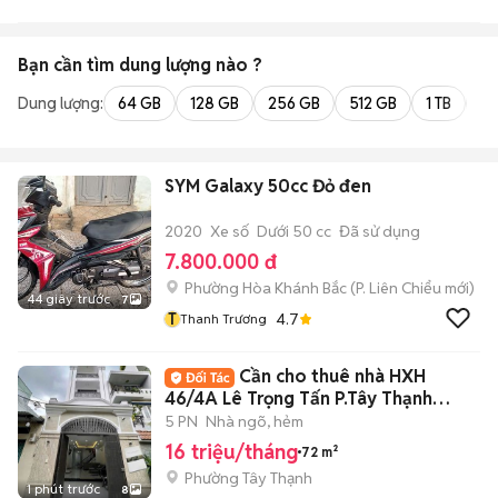
Bạn cần tìm
dung lượng
nào ?
Dung lượng:
64 GB
128 GB
256 GB
512 GB
1 TB
2 
SYM Galaxy 50cc Đỏ đen
2020
Xe số
Dưới 50 cc
Đã sử dụng
7.800.000 đ
Phường Hòa Khánh Bắc
(
P. Liên Chiểu
mới)
44 giây trước
7
T
4.7
Thanh Trương
Cần cho thuê nhà HXH
46/4A Lê Trọng Tấn P.Tây Thạnh
Q.Tân Phú
5 PN
Nhà ngõ, hẻm
16 triệu/tháng
72 m²
Phường Tây Thạnh
1 phút trước
8