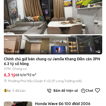
Tin nổi bật
11
+
2
Chính chủ gửi bán chung cư Jamila Khang Điền căn 3PN
6.3 tỷ sổ hồng
3 PN
Chung cư
6,3 tỷ
68 tr/m²
92 m²
Phường Phú Hữu (Quận 9 cũ)
(
P. Long Trường
mới)
S
5
đã bán
Bấm để hiện số
Chat
Sự
Honda Wave Đỏ 100 đklđ 2006