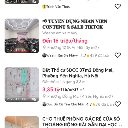
2 phút trước
1
T
Trịnh Văn Thức
📢 𝐓𝐔𝐘𝐄̂̉𝐍 𝐃𝐔̣𝐍𝐆 𝐍𝐇𝐀̂𝐍 𝐕𝐈𝐄̂𝐍
𝐂𝐎𝐍𝐓𝐄𝐍𝐓 & 𝐒𝐀𝐋𝐄 𝐓𝐈𝐊𝐓𝐎𝐊
Waann em xe máyy
Đến 16 triệu/tháng
Phường 12
(
P. An Hội Tây
mới)
2 phút trước
2
4.7
439
đã bán
Waann Em Xe Máyy
Đất Thổ cư SĐCC 37m2 Đồng Mai,
Phường Yên Nghĩa, Hà Nội
Đất thổ cư
Ngang 3,3 m
3,35 tỷ
91 tr/m²
37 m²
Phường Đồng Mai
(
P. Yên Nghĩa
mới)
2 phút trước
5
4.7
78
đã bán
Góc Đồ Cũ Tìm Chủ Mới
CHO THUÊ PHÒNG GÁC RẺ CỬA SỔ
THOÁNG RỘNG RÃI GẦN ĐẠI HỌC