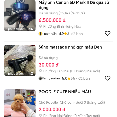
Máy ảnh Canon 5D Mark II Đã qua sử
dụng
Đã sử dụng (chưa sửa chữa)
6.500.000 đ
Phường Bình Hưng Hòa
1 phút trước
6
t
4.9
31
đã bán
Thiên Văn
Súng massage nhỏ gọn màu Đen
Đã sử dụng
30.000 đ
Phường Tân Mai
(
P. Hoàng Mai
mới)
1 phút trước
1
5.0
857
đã bán
Kairiyeudau
POODLE CUTE NHIỀU MÀU
Chó Poodle
Chó con (dưới 3 tháng tuổi)
2.000.000 đ
Phường Mai Động
(
P. Vĩnh Tuy
mới)