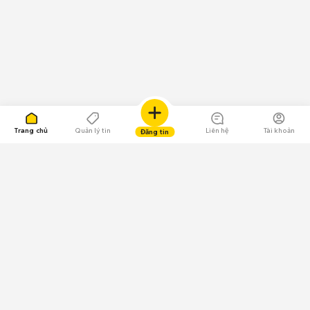
Trang chủ
Quản lý tin
Liên hệ
Tài khoản
Đăng tin
109.000 Bình chọn
Tải ứng dụng Chợ Tốt
Về Chợ Tốt
Quy chế sàn