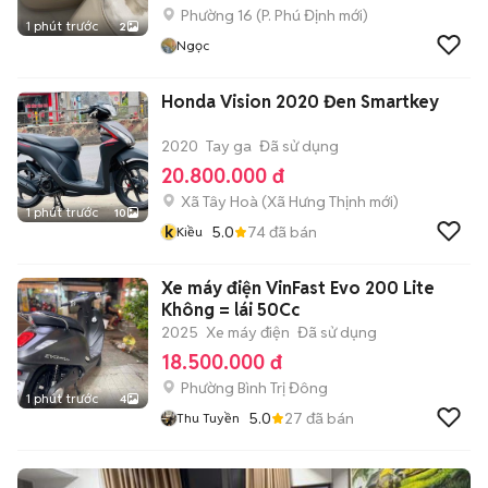
Phường 16
(
P. Phú Định
mới)
1 phút trước
2
Ngọc
Honda Vision 2020 Đen Smartkey
2020
Tay ga
Đã sử dụng
20.800.000 đ
Xã Tây Hoà
(
Xã Hưng Thịnh
mới)
1 phút trước
10
k
5.0
74
đã bán
Kiều
Xe máy điện VinFast Evo 200 Lite
Không = lái 50Cc
2025
Xe máy điện
Đã sử dụng
18.500.000 đ
Phường Bình Trị Đông
1 phút trước
4
5.0
27
đã bán
Thu Tuyền