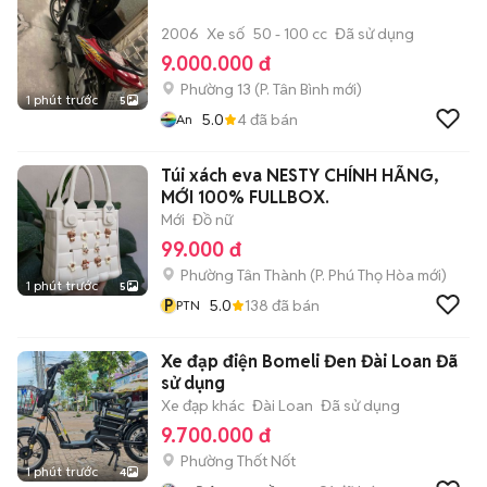
2006
Xe số
50 - 100 cc
Đã sử dụng
9.000.000 đ
Phường 13
(
P. Tân Bình
mới)
1 phút trước
5
5.0
4
đã bán
An
Túi xách eva NESTY CHÍNH HÃNG,
MỚI 100% FULLBOX.
Mới
Đồ nữ
99.000 đ
Phường Tân Thành
(
P. Phú Thọ Hòa
mới)
1 phút trước
5
P
5.0
138
đã bán
PTN
Xe đạp điện Bomeli Đen Đài Loan Đã
sử dụng
Xe đạp khác
Đài Loan
Đã sử dụng
9.700.000 đ
Phường Thốt Nốt
1 phút trước
4