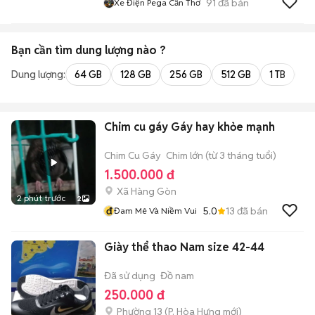
91
đã bán
Xe Điện Pega Cần Thơ
Bạn cần tìm
dung lượng
nào ?
Dung lượng:
64 GB
128 GB
256 GB
512 GB
1 TB
2 
Chim cu gáy Gáy hay khỏe mạnh
Chim Cu Gáy
Chim lớn (từ 3 tháng tuổi)
1.500.000 đ
Xã Hàng Gòn
2 phút trước
2
đ
5.0
13
đã bán
Đam Mê Và Niềm Vui
Giày thể thao Nam size 42-44
Đã sử dụng
Đồ nam
250.000 đ
Phường 13
(
P. Hòa Hưng
mới)