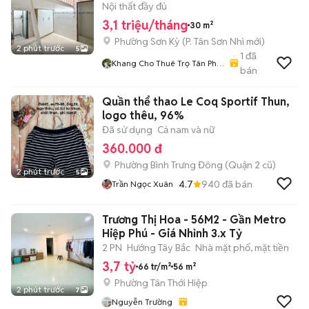
CÔNG THƯƠNG
Nội thất đầy đủ
3,1 triệu/tháng
30 m²
Phường Sơn Kỳ
(
P. Tân Sơn Nhì
mới)
2 phút trước
5
1
đã
Khang Cho Thuê Trọ Tân Phú
bán
Bình Tân
Quần thể thao Le Coq Sportif Thun,
logo thêu, 96%
Đã sử dụng
Cả nam và nữ
360.000 đ
Phường Bình Trưng Đông (Quận 2 cũ)
2 phút trước
5
4.7
940
đã bán
Trần Ngọc Xuân
Trương Thị Hoa - 56M2 - Gần Metro
Hiệp Phú - Giá Nhỉnh 3.x Tỷ
2 PN
Hướng Tây Bắc
Nhà mặt phố, mặt tiền
3,7 tỷ
66 tr/m²
56 m²
Phường Tân Thới Hiệp
2 phút trước
7
Nguyễn Trường