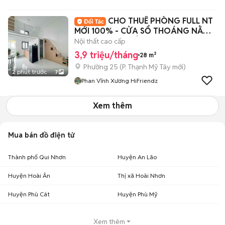
CHO THUÊ PHÒNG FULL NT
MỚI 100% - CỬA SỔ THOÁNG NẰM
NGAY TRUNG TÂM BTH
Nội thất cao cấp
3,9 triệu/tháng
28 m²
Phường 25
(
P. Thạnh Mỹ Tây
mới)
2 phút trước
7
Phan Vĩnh Xương HiFriendz
Xem thêm
Mua bán đồ điện tử
Thành phố Qui Nhơn
Huyện An Lão
Huyện Hoài Ân
Thị xã Hoài Nhơn
Huyện Phù Cát
Huyện Phù Mỹ
Xem thêm