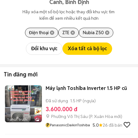
Canh, Bình Định
Hãy xóa một số bộ lọc hoặc thay đổi khu vực tìm 
kiếm để xem nhiều kết quả hơn
Điện thoại
ZTE
Nubia Z50
Đổi khu vực
Xóa tất cả bộ lọc
Tin đăng mới
Máy lạnh Toshiba Inverter 1.5 HP cũ
Đã sử dụng
1.5 HP (ngựa)
3.600.000 đ
Phường Võ Thị Sáu
(
P. Xuân Hòa
mới)
1 phút trước
1
P
5.0
26
đã bán
PanasonicDaikinToshiba