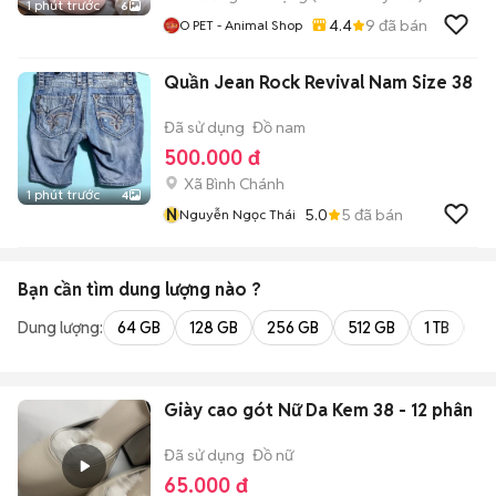
1 phút trước
6
4.4
9
đã bán
O PET - Animal Shop
Quần Jean Rock Revival Nam Size 38
Đã sử dụng
Đồ nam
500.000 đ
Xã Bình Chánh
1 phút trước
4
N
5.0
5
đã bán
Nguyễn Ngọc Thái
Bạn cần tìm
dung lượng
nào ?
Dung lượng:
64 GB
128 GB
256 GB
512 GB
1 TB
2 
Giày cao gót Nữ Da Kem 38 - 12 phân
Đã sử dụng
Đồ nữ
65.000 đ