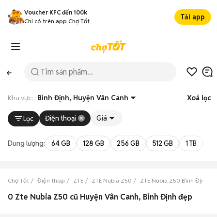
Voucher KFC đến 100k
Tải app
Chỉ có trên app Chợ Tốt
Khu vực:
Bình Định, Huyện Vân Canh
Xoá lọc
Điện thoại
Giá
Lọc
Dung lượng:
64 GB
128 GB
256 GB
512 GB
1 TB
2 
Chợ Tốt
Điện thoại
ZTE
ZTE Nubia Z50
ZTE Nubia Z50 Bình Định
0 Zte Nubia Z50 cũ Huyện Vân Canh, Bình Định đẹp