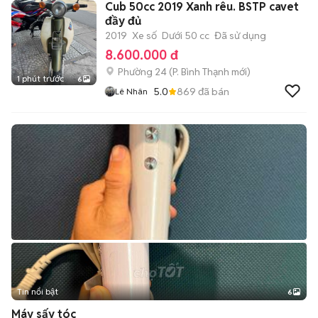
Cub 50cc 2019 Xanh rêu. BSTP cavet
đầy đủ
2019
Xe số
Dưới 50 cc
Đã sử dụng
8.600.000 đ
Phường 24
(
P. Bình Thạnh
mới)
1 phút trước
6
5.0
869
đã bán
Lê Nhân
Tin nổi bật
6
+
2
Máy sấy tóc