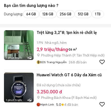
Bạn cần tìm
dung lượng
nào ?
Dung lượng:
64 GB
128 GB
256 GB
512 GB
1 TB
2 
Trệt lửng 3,2*8; 1pn kín rẻ chốt lẹ
1 PN
Nhà ngõ, hẻm
2,9 triệu/tháng
26 m²
Phường Hiệp Thành
(
P. Tân Thới Hiệp
mới)
1 phút trước
4
B
268
đã bán
BDS Trang Nguyễn
Huawei Watch GT 6 Dây da Xám cũ
Đã sử dụng (chưa sửa chữa)
3.250.000 đ
Phường Bách Khoa
(
P. Bạch Mai
mới)
1 phút trước
4
5.0
4
đã bán
Mạnh Linh