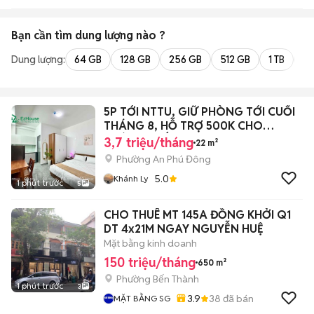
Bạn cần tìm
dung lượng
nào ?
Dung lượng:
64 GB
128 GB
256 GB
512 GB
1 TB
2 
5P TỚI NTTU, GIỮ PHÒNG TỚI CUỐI
THÁNG 8, HỖ TRỢ 500K CHO
KHÁCH CHỐT
3,7 triệu/tháng
22 m²
Phường An Phú Đông
5.0
Khánh Ly
1 phút trước
5
CHO THUÊ MT 145A ĐỒNG KHỞI Q1
DT 4x21M NGAY NGUYỄN HUỆ
Mặt bằng kinh doanh
150 triệu/tháng
650 m²
Phường Bến Thành
1 phút trước
3
3.9
38
đã bán
MẶT BẰNG SG