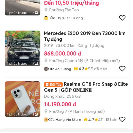
Đến 10,50 triệu/tháng
Phường Tân Tạo
1 phút trước
1
T
Trần Thị Xuân Hương
Mercedes E200 2019 Đen 73000 km
Tự động
2019
73.000 km
Xăng
Tự động
868.000.000 đ
Phường Chánh Mỹ
(
P. Chánh Hiệp
mới)
1 phút trước
14
4.3
55
đã bán
Oto An Suong
Realme GT8 Pro Snap 8 Elite
Gen 5 | 𝐆Ó𝐏 𝐎𝐍𝐋𝐈𝐍𝐄
Dòng khác
256 GB
14.190.000 đ
Phường 7
(
P. Hạnh Thông
mới)
1 phút trước
6
4.7
411
đã bán
Cửa Hàng Vio Store