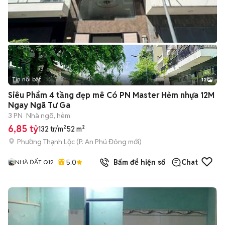
Tin nổi bật
12
+
2
Siêu Phẩm 4 tầng đẹp mê Có PN Master Hẻm nhựa 12M
Ngay Ngã Tư Ga
3 PN
Nhà ngõ, hẻm
6,85 tỷ
132 tr/m²
52 m²
Phường Thạnh Lộc
(
P. An Phú Đông
mới)
5.0
Bấm để hiện số
Chat
NHÀ ĐẤT Q12