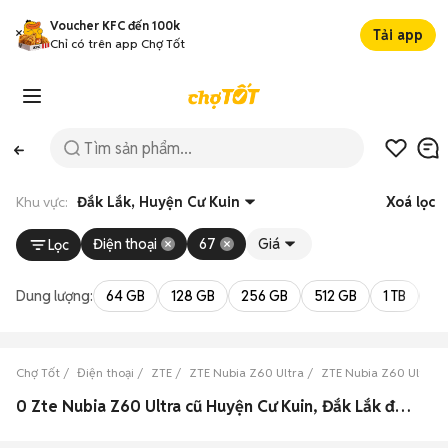
Voucher KFC đến 100k
Tải app
Chỉ có trên app Chợ Tốt
Khu vực:
Đắk Lắk, Huyện Cư Kuin
Xoá lọc
Điện thoại
67
Giá
Lọc
Dung lượng:
64 GB
128 GB
256 GB
512 GB
1 TB
2 
Chợ Tốt
Điện thoại
ZTE
ZTE Nubia Z60 Ultra
ZTE Nubia Z60 Ultra Đ
0 Zte Nubia Z60 Ultra cũ Huyện Cư Kuin, Đắk Lắk đẹp