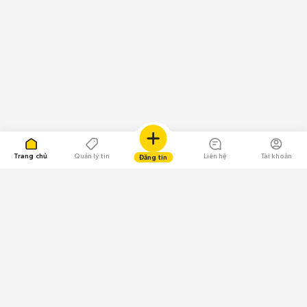
Trang chủ
Quản lý tin
Liên hệ
Tài khoản
Đăng tin
109.000 Bình chọn
Tải ứng dụng Chợ Tốt