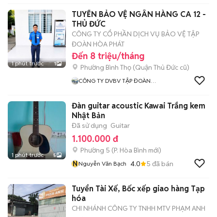
TUYỂN BẢO VỆ NGÂN HÀNG CA 12 -
THỦ ĐỨC
CÔNG TY CỔ PHẦN DỊCH VỤ BẢO VỆ TẬP
ĐOÀN HÒA PHÁT
Đến 8 triệu/tháng
1 phút trước
1
Phường Bình Thọ (Quận Thủ Đức cũ)
CÔNG TY DVBV TẬP ĐOÀN
HÒA PHÁT
Đàn guitar acoustic Kawai Trắng kem
Nhật Bản
Đã sử dụng
Guitar
1.100.000 đ
Phường 5
(
P. Hòa Bình
mới)
1 phút trước
5
N
4.0
5
đã bán
Nguyễn Văn Bạch
Tuyển Tài Xế, Bốc xếp giao hàng Tạp
hóa
CHI NHÁNH CÔNG TY TNHH MTV PHẠM ANH