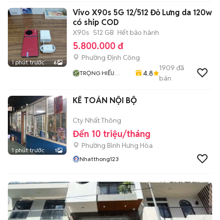
Vivo X90s 5G 12/512 Đỏ Lưng da 120w
có ship COD
X90s
512 GB
Hết bảo hành
5.800.000 đ
Phường Định Công
1 phút trước
6
1909
đã
4.8
TRỌNG HIẾU
bán
STORE
KẾ TOÁN NỘI BỘ
Cty Nhất Thông
Đến 10 triệu/tháng
Phường Bình Hưng Hòa
1 phút trước
1
Nhatthong123