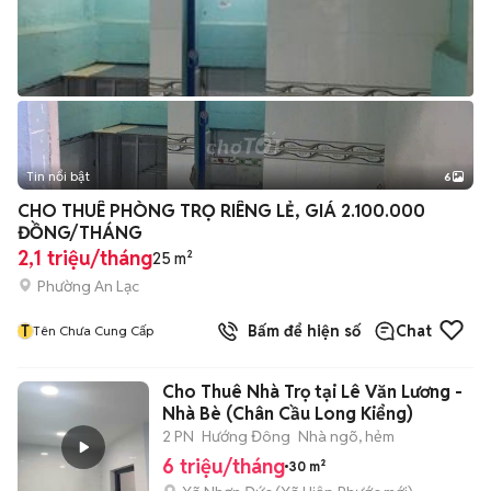
Tin nổi bật
6
+
2
CHO THUÊ PHÒNG TRỌ RIÊNG LẺ, GIÁ 2.100.000
ĐỒNG/THÁNG
2,1 triệu/tháng
25 m²
Phường An Lạc
T
Bấm để hiện số
Chat
Tên Chưa Cung Cấp
Cho Thuê Nhà Trọ tại Lê Văn Lương -
Nhà Bè (Chân Cầu Long Kiểng)
2 PN
Hướng Đông
Nhà ngõ, hẻm
6 triệu/tháng
30 m²