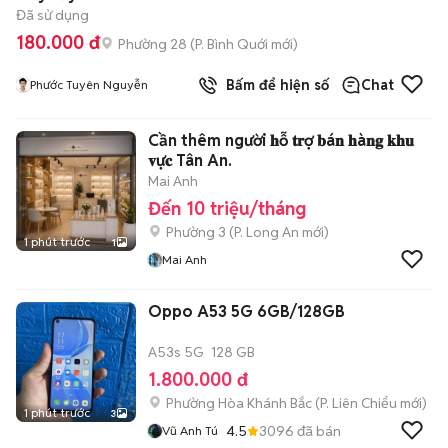
Đã sử dụng
180.000 đ
Phường 28
(
P. Bình Quới
mới)
Bấm để hiện số
Chat
Phước Tuyên Nguyễn
Cần thêm người 𝐡ỗ 𝐭𝐫ợ 𝐛á𝐧 𝐡à𝐧𝐠 𝐤𝐡𝐮
𝐯ự𝐜 Tân An.
Mai Anh
Đến 10 triệu/tháng
Phường 3
(
P. Long An
mới)
1 phút trước
1
Mai Anh
Oppo A53 5G 6GB/128GB
A53s 5G
128 GB
1.800.000 đ
Phường Hòa Khánh Bắc
(
P. Liên Chiểu
mới)
1 phút trước
3
4.5
3096
đã bán
Vũ Anh Tú