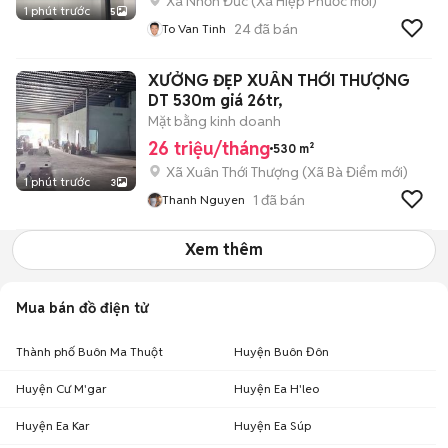
Xã Nhơn Đức
(
Xã Hiệp Phước
mới)
1 phút trước
5
24
đã bán
To Van Tinh
XƯỞNG ĐẸP XUÂN THỚI THƯỢNG
DT 530m giá 26tr,
Mặt bằng kinh doanh
26 triệu/tháng
530 m²
Xã Xuân Thới Thượng
(
Xã Bà Điểm
mới)
1 phút trước
3
1
đã bán
Thanh Nguyen
Xem thêm
Mua bán đồ điện tử
Thành phố Buôn Ma Thuột
Huyện Buôn Đôn
Huyện Cư M'gar
Huyện Ea H'leo
Huyện Ea Kar
Huyện Ea Súp