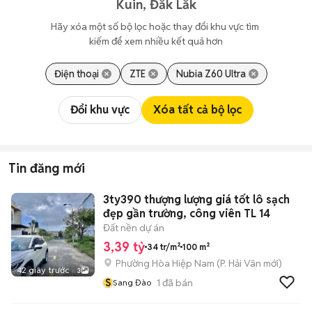
Kuin, Đắk Lắk
Hãy xóa một số bộ lọc hoặc thay đổi khu vực tìm 
kiếm để xem nhiều kết quả hơn
Điện thoại
ZTE
Nubia Z60 Ultra
Đổi khu vực
Xóa tất cả bộ lọc
Tin đăng mới
3ty390 thượng lượng giá tốt lô sạch
đẹp gần trường, công viên TL 14
Đất nền dự án
3,39 tỷ
34 tr/m²
100 m²
Phường Hòa Hiệp Nam
(
P. Hải Vân
mới)
42 giây trước
3
S
1
đã bán
Sang Đào