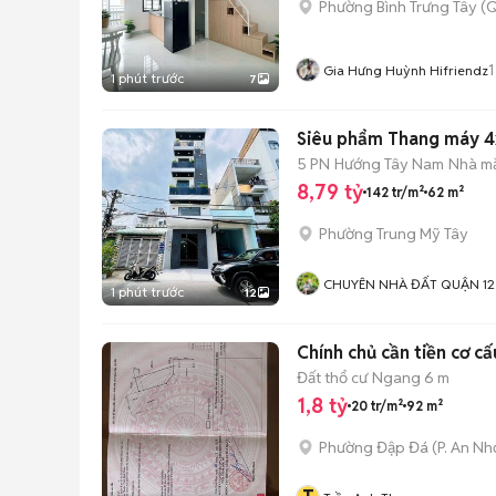
Phường Bình Trưng Tây (Q
1
Gia Hưng Huỳnh Hifriendz
1 phút trước
7
Siêu phẩm Thang máy 4
5 PN
Hướng Tây Nam
Nhà mặ
8,79 tỷ
142 tr/m²
62 m²
Phường Trung Mỹ Tây
CHUYÊN NHÀ ĐẤT QUẬN 12
1 phút trước
12
Chính chủ cần tiền cơ c
Đất thổ cư
Ngang 6 m
1,8 tỷ
20 tr/m²
92 m²
Phường Đập Đá
(
P. An Nh