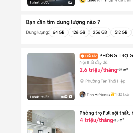
C
Chiêu Anh Thuận
1 phút trước
1
Bạn cần tìm
dung lượng
nào ?
Dung lượng:
64 GB
128 GB
256 GB
512 GB
PHÒNG TRỌ GIÁ
Nội thất đầy đủ
2,6 triệu/tháng
25 m²
Phường Tân Thới Hiệp
1
đã bán
Tình Hifriendz
1 phút trước
10
Phòng trọ Full nội thất
4 triệu/tháng
35 m²