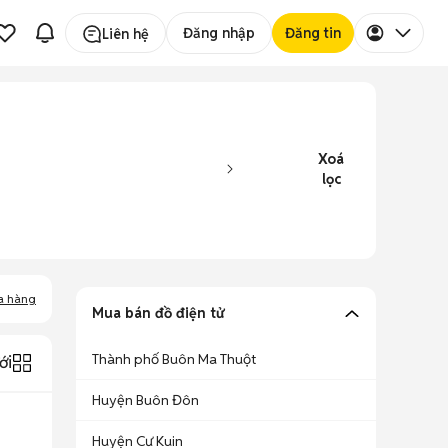
Đăng nhập
Đăng tin
Liên hệ
Xoá
lọc
a hàng
Mua bán đồ điện tử
Thành phố Buôn Ma Thuột
ới
Huyện Buôn Đôn
Huyện Cư Kuin