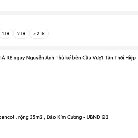
1 TB
2 TB
> 2 TB
 RẺ ngay Nguyễn Ảnh Thủ kế bên Cầu Vượt Tân Thới Hiệp
, bancol , rộng 35m2 , Đảo Kim Cương - UBND Q2