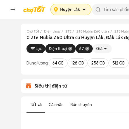
Huyện Lắk
Chợ Tốt
Điện thoại
ZTE
ZTE Nubia Z60 Ultra
ZTE Nubi
0 Zte Nubia Z60 Ultra cũ Huyện Lắk, Đắk Lắk đ
Lọc
Điện thoại
67
Giá
Dung lượng:
64 GB
128 GB
256 GB
512 GB
Siêu thị điện tử
Tất cả
Cá nhân
Bán chuyên