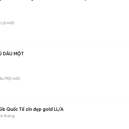
 Lợi
mới)
Ủ DẦU MỘT
Dầu Một
mới)
Gb Quốc Tế zin đẹp gold LL/A
-6 tháng