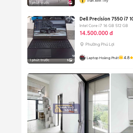
T
Trần Anh Thy
1 phút trước
3
Dell Precision 7550 i7
Intel Core i7
16 GB
512 GB
14.500.000 đ
Phường Phú Lợi
4.8
Laptop Hoàng Phát
1 phút trước
5