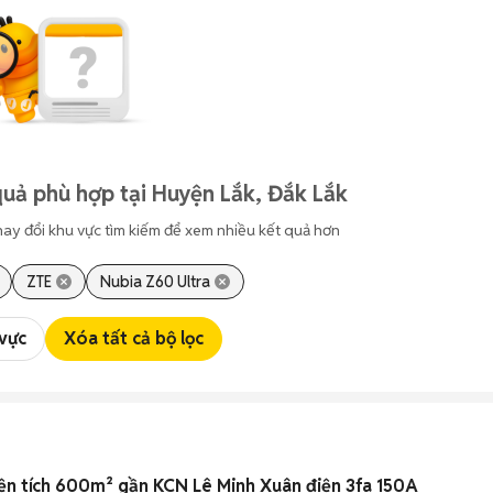
uả phù hợp tại Huyện Lắk, Đắk Lắk
hay đổi khu vực tìm kiếm để xem nhiều kết quả hơn
ZTE
Nubia Z60 Ultra
 vực
Xóa tất cả bộ lọc
n tích 600m² gần KCN Lê Minh Xuân điện 3fa 150A