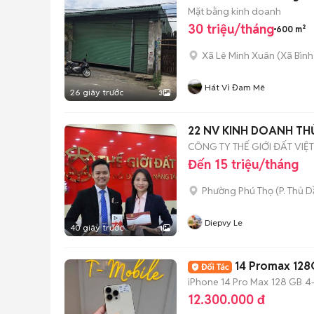
Mặt bằng kinh doanh
30 triệu/tháng
600 m²
Xã Lê Minh Xuân
(
Xã Bình
Hát Vì Đam Mê
26 giây trước
3
22 NV KINH DOANH TH
CÔNG TY THẾ GIỚI ĐẤT VIỆT
Đến 15 triệu/tháng
Phường Phú Thọ
(
P. Thủ 
Diepvy Le
40 giây trước
1
14 Promax 128
iPhone 14 Pro Max
128 GB
4
12.300.000 đ