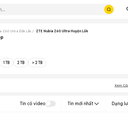
a Z60 Ultra Đắk Lắk
ZTE Nubia Z60 Ultra Huyện Lắk
ẹp
1 TB
2 TB
> 2 TB
Xem Cử
Tin có video
Tin mới nhất
Dạng lư