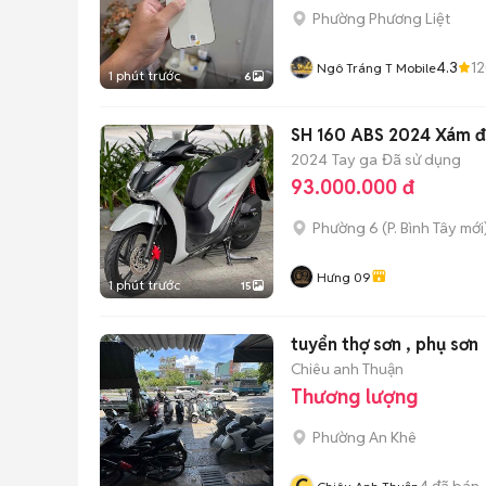
Phường Phương Liệt
4.3
1
Ngô Tráng T Mobile
1 phút trước
6
SH 160 ABS 2024 Xám đ
2024
Tay ga
Đã sử dụng
93.000.000 đ
Phường 6
(
P. Bình Tây
mới
Hưng 09
1 phút trước
15
tuyển thợ sơn , phụ sơn
Chiêu anh Thuận
Thương lượng
Phường An Khê
4
đã bán