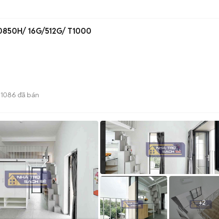
 10850H/ 16G/512G/ T1000
1086
đã bán
+
2