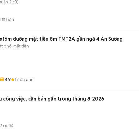
uận 2 cũ)
đã bán
x16m đường mặt tiền 8m TMT2A gần ngã 4 An Sương
t phố, mặt tiền
4.9
17
đã bán
ấu công việc, cần bán gấp trong tháng 8-2026
ơn
mới)