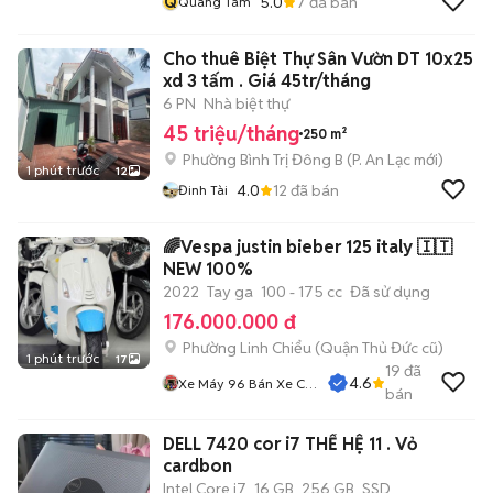
Q
5.0
7
đã bán
Quang Tâm
Cho thuê Biệt Thự Sân Vườn DT 10x25
xd 3 tấm . Giá 45tr/tháng
6 PN
Nhà biệt thự
45 triệu/tháng
250 m²
Phường Bình Trị Đông B
(
P. An Lạc
mới)
1 phút trước
12
4.0
12
đã bán
Đinh Tài
🌈Vespa justin bieber 125 italy 🇮🇹
NEW 100%
2022
Tay ga
100 - 175 cc
Đã sử dụng
176.000.000 đ
Phường Linh Chiểu (Quận Thủ Đức cũ)
1 phút trước
17
19
đã
4.6
Xe Máy 96 Bán Xe Cũ
bán
Trả Góp
DELL 7420 cor i7 THẾ HỆ 11 . Vỏ
cardbon
Intel Core i7
16 GB
256 GB
SSD