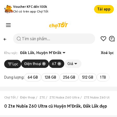
Voucher KFC đến 100k
Tải app
Chỉ có trên app Chợ Tốt
Khu vực:
Đắk Lắk, Huyện M'Đrắk
Xoá lọc
Điện thoại
67
Giá
Lọc
Dung lượng:
64 GB
128 GB
256 GB
512 GB
1 TB
2 
Chợ Tốt
Điện thoại
ZTE
ZTE Nubia Z60 Ultra
ZTE Nubia Z60 Ultra Đ
0 Zte Nubia Z60 Ultra cũ Huyện M'Đrắk, Đắk Lắk đẹp