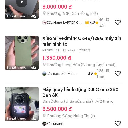
8.000.000 đ
Phường 6
(
P. Diên Hồng
mới)
1 phút trước
6
46
đã
4.9
Cửa Hàng LAPTOP Cũ
bán
Giá Rẻ
Xiaomi Redmi 14C 6+6/128G máy zin
màn hình to
Redmi 14C
128 GB
1 tháng
1.350.000 đ
Phường Long Hòa
(
P. Long Tuyền
mới)
1 phút trước
6
196
đã
4.6
Cầu Rạch Súc 91b
bán
Nguyễn Văn Linh
Máy quay hành động DJI Osmo 360
Đen 6K
Đã sử dụng (chưa sửa chữa)
7-12 tháng
8.500.000 đ
Phường Đông Hưng Thuận
1 phút trước
5
Bảo Khang