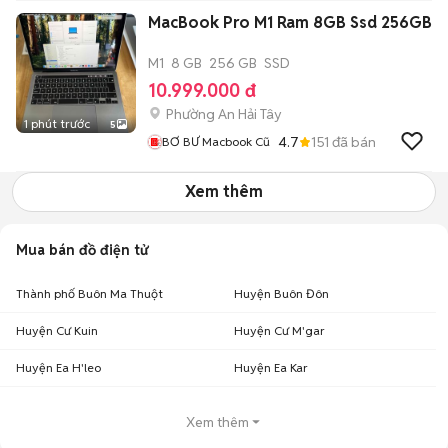
MacBook Pro M1 Ram 8GB Ssd 256GB
M1
8 GB
256 GB
SSD
10.999.000 đ
Phường An Hải Tây
1 phút trước
5
4.7
151
đã bán
BƠ BƯ Macbook Cũ
Xem thêm
Mua bán đồ điện tử
Thành phố Buôn Ma Thuột
Huyện Buôn Đôn
Huyện Cư Kuin
Huyện Cư M'gar
Huyện Ea H'leo
Huyện Ea Kar
Xem thêm