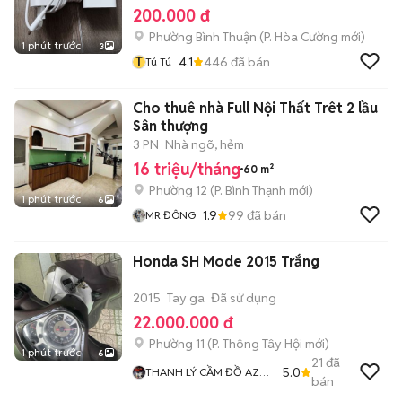
200.000 đ
Phường Bình Thuận
(
P. Hòa Cường
mới)
1 phút trước
3
T
4.1
446
đã bán
Tú Tú
Cho thuê nhà Full Nội Thất Trêt 2 lầu
Sân thượng
3 PN
Nhà ngõ, hẻm
16 triệu/tháng
60 m²
Phường 12
(
P. Bình Thạnh
mới)
1 phút trước
6
1.9
99
đã bán
MR ĐÔNG
Honda SH Mode 2015 Trắng
2015
Tay ga
Đã sử dụng
22.000.000 đ
Phường 11
(
P. Thông Tây Hội
mới)
1 phút trước
6
21
đã
5.0
THANH LÝ CẦM ĐỒ AZ
bán
GIÁ RẺ