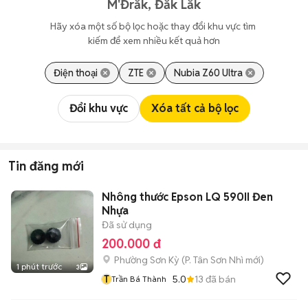
M'Đrắk, Đắk Lắk
Hãy xóa một số bộ lọc hoặc thay đổi khu vực tìm 
kiếm để xem nhiều kết quả hơn
Điện thoại
ZTE
Nubia Z60 Ultra
Đổi khu vực
Xóa tất cả bộ lọc
Tin đăng mới
Nhông thước Epson LQ 590II Đen
Nhựa
Đã sử dụng
200.000 đ
Phường Sơn Kỳ
(
P. Tân Sơn Nhì
mới)
1 phút trước
3
T
5.0
13
đã bán
Trần Bá Thành