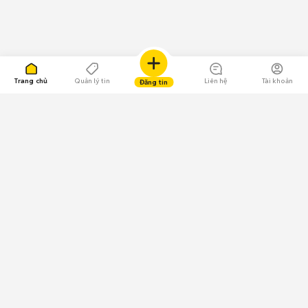
Trang chủ
Quản lý tin
Liên hệ
Tài khoản
Đăng tin
109.000 Bình chọn
Tải ứng dụng Chợ Tốt
Về Chợ Tốt
Quy chế sàn
Chính sách bảo mật
Giải quyết tranh chấp
CÔNG TY TNHH CHỢ TỐT - Người đại diện theo pháp luật:
Nguyễn Trọng Tấn; GPDKKD: 0312120782 do Sở KH & ĐT TP.HCM cấp ngày
11/01/2013;