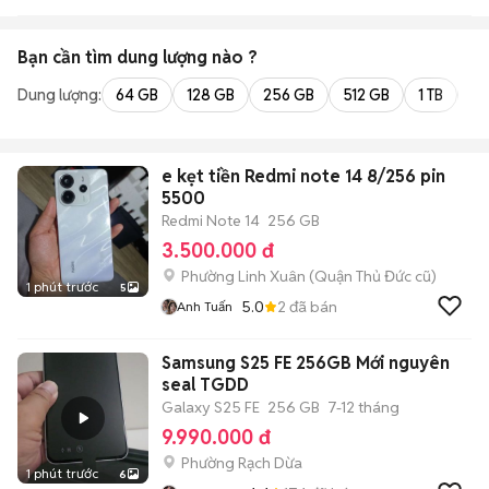
Bạn cần tìm
dung lượng
nào ?
Dung lượng:
64 GB
128 GB
256 GB
512 GB
1 TB
2 
e kẹt tiền Redmi note 14 8/256 pin
5500
Redmi Note 14
256 GB
3.500.000 đ
Phường Linh Xuân (Quận Thủ Đức cũ)
1 phút trước
5
5.0
2
đã bán
Anh Tuấn
Samsung S25 FE 256GB Mới nguyên
seal TGDD
Galaxy S25 FE
256 GB
7-12 tháng
9.990.000 đ
Phường Rạch Dừa
1 phút trước
6