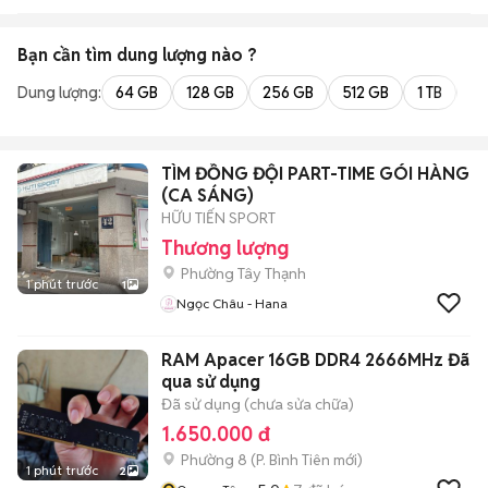
Bạn cần tìm
dung lượng
nào ?
Dung lượng:
64 GB
128 GB
256 GB
512 GB
1 TB
2 
TÌM ĐỒNG ĐỘI PART-TIME GÓI HÀNG
(CA SÁNG)
HỮU TIẾN SPORT
Thương lượng
Phường Tây Thạnh
1 phút trước
1
Ngọc Châu - Hana
RAM Apacer 16GB DDR4 2666MHz Đã
qua sử dụng
Đã sử dụng (chưa sửa chữa)
1.650.000 đ
Phường 8
(
P. Bình Tiên
mới)
1 phút trước
2