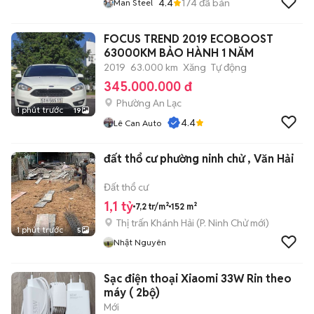
4.4
174
đã bán
Man Steel
FOCUS TREND 2019 ECOBOOST
63000KM BẢO HÀNH 1 NĂM
2019
63.000 km
Xăng
Tự động
345.000.000 đ
Phường An Lạc
1 phút trước
19
4.4
Lê Can Auto
đất thổ cư phường ninh chử , Văn Hải
Đất thổ cư
1,1 tỷ
7,2 tr/m²
152 m²
Thị trấn Khánh Hải
(
P. Ninh Chử
mới)
1 phút trước
5
Nhật Nguyên
Sạc điện thoại Xiaomi 33W Rin theo
máy ( 2bộ)
Mới