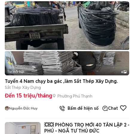
Tin nổi bật
6
+
2
Tuyển 4 Nam chạy ba gác ,làm Sắt Thép Xây Dựng.
Sắt Thép Xây Dựng
Đến 15 triệu/tháng
Phường Phú Thạnh
Bấm để hiện số
Chat
Nguyễn Đức Huy
💥💥 PHÒNG TRỌ MỚI 40 TÂN LẬP 2 - HIỆP
PHÚ - NGÃ TƯ THỦ ĐỨC