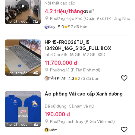
Nội thất cao cấp
4,2 triệu/tháng
25 m²
Phường Hiệp Phú (Quận 9 cũ)
(
P. Tăng Nhơn 
1 phút trước
7
5.0
57
đã bán
Duy
HP 15-FR0036TU_I5
13420H_16G_512G_FULL BOX
Intel Core i5
16 GB
512 GB
SSD
11.700.000 đ
Phường 13
(
P. Tân Bình
mới)
1 phút trước
4
4.3
273
đã bán
TẤN PHÁT
Áo phông Vải cao cấp Xanh dương
Đã sử dụng
Cả nam và nữ
190.000 đ
Phường Lạch Tray
(
P. Gia Viên
mới)
1 phút trước
1
D
Diễm