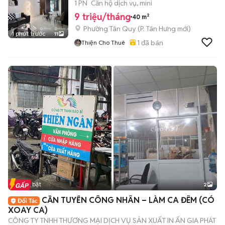
SÁT LOTTE MART Q7
1 PN
Căn hộ dịch vụ, mini
9 triệu/tháng
40 m²
Phường Tân Quy
(
P. Tân Hưng
mới)
1 phút trước
11
1
đã bán
Thiện Cho Thuê
Tin nổi bật
2
CẦN TUYỂN CÔNG NHÂN – LÀM CA ĐÊM (CÓ
XOAY CA)
CÔNG TY TNHH THƯƠNG MẠI DỊCH VỤ SẢN XUẤT IN ẤN GIA PHÁT