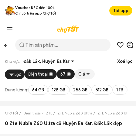
Voucher KFC đến 100k
Tải app
Chỉ có trên app Chợ Tốt
Khu vực:
Đắk Lắk, Huyện Ea Kar
Xoá lọc
Điện thoại
67
Giá
Lọc
Dung lượng:
64 GB
128 GB
256 GB
512 GB
1 TB
2 
Chợ Tốt
Điện thoại
ZTE
ZTE Nubia Z60 Ultra
ZTE Nubia Z60 Ultra Đ
0 Zte Nubia Z60 Ultra cũ Huyện Ea Kar, Đắk Lắk đẹp