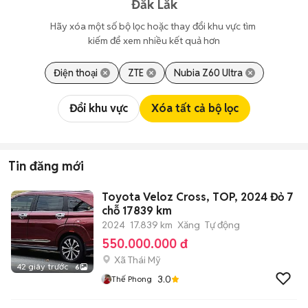
Đắk Lắk
Hãy xóa một số bộ lọc hoặc thay đổi khu vực tìm 
kiếm để xem nhiều kết quả hơn
Điện thoại
ZTE
Nubia Z60 Ultra
Đổi khu vực
Xóa tất cả bộ lọc
Tin đăng mới
Toyota Veloz Cross, TOP, 2024 Đỏ 7
chỗ 17839 km
2024
17.839 km
Xăng
Tự động
550.000.000 đ
Xã Thái Mỹ
42 giây trước
6
3.0
Thế Phong