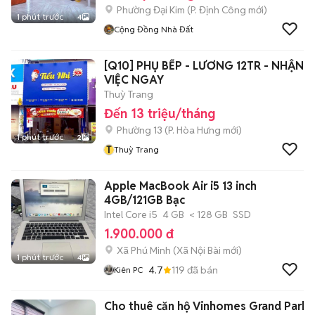
Phường Đại Kim
(
P. Định Công
mới)
1 phút trước
4
Cộng Đồng Nhà Đất
[Q10] PHỤ BẾP - LƯƠNG 12TR - NHẬN
VIỆC NGAY
Thuỳ Trang
Đến 13 triệu/tháng
Phường 13
(
P. Hòa Hưng
mới)
1 phút trước
2
T
Thuỳ Trang
Apple MacBook Air i5 13 inch
4GB/121GB Bạc
Intel Core i5
4 GB
< 128 GB
SSD
1.900.000 đ
Xã Phú Minh
(
Xã Nội Bài
mới)
1 phút trước
4
4.7
119
đã bán
Kiên PC
Cho thuê căn hộ Vinhomes Grand Park,