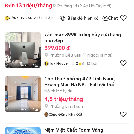
Đến 13 triệu/tháng
Phường 14
(
P. An Hội Tây
mới)
C
Bấm để hiện số
Chat
CÔNG TY SẢN XUẤT IN ẤN
GIA PHÁT
xác imac 899K trưng bày cửa hàng
bao đẹp
899.000 đ
Phường Liễu Giai
(
P. Ngọc Hà
mới)
h
4.0
8
đã bán
Huy Nguyen
1 phút trước
2
Cho thuê phòng 479 Lĩnh Nam,
Hoàng Mai, Hà Nội - Full nội thất
Nội thất đầy đủ
4,5 triệu/tháng
Phường Lĩnh Nam
1 phút trước
5
Cộng Đồng Nhà Đất
Nệm Việt Chất Foam Vàng