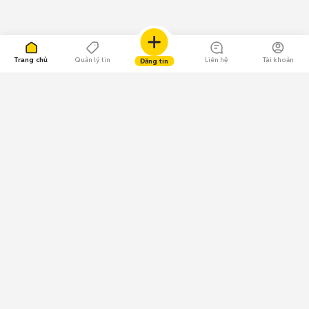
Trang chủ
Quản lý tin
Liên hệ
Tài khoản
Đăng tin
109.000 Bình chọn
Tải ứng dụng Chợ Tốt
Về Chợ Tốt
Quy chế sàn
Chính sách bảo mật
Giải quyết tranh chấp
CÔNG TY TNHH CHỢ TỐT - Người đại diện theo pháp luật:
Nguyễn Trọng Tấn; GPDKKD: 0312120782 do Sở KH & ĐT TP.HCM cấp ngày
11/01/2013;
GPMXH: 185/GP-BTTTT do Bộ Thông tin và Truyền thông