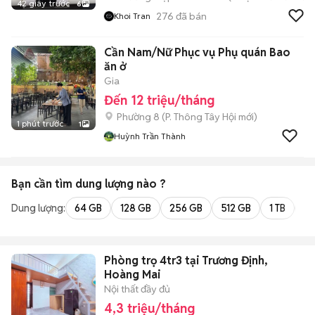
42 giây trước
6
276
đã bán
Khoi Tran
Cần Nam/Nữ Phục vụ Phụ quán Bao
ăn ở
Gia
Đến 12 triệu/tháng
Phường 8
(
P. Thông Tây Hội
mới)
1 phút trước
1
Huỳnh Trần Thành
Bạn cần tìm
dung lượng
nào ?
Dung lượng:
64 GB
128 GB
256 GB
512 GB
1 TB
2 
Phòng trọ 4tr3 tại Trương Định,
Hoàng Mai
Nội thất đầy đủ
4,3 triệu/tháng