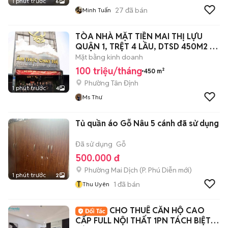
1 phút trước
6
27
đã bán
Minh Tuấn
TÒA NHÀ MẶT TIỀN MAI THỊ LỰU
QUẬN 1, TRỆT 4 LẦU, DTSD 450M2 -
100TR
Mặt bằng kinh doanh
100 triệu/tháng
450 m²
Phường Tân Định
1 phút trước
4
Ms Thư
Tủ quần áo Gỗ Nâu 5 cánh đã sử dụng
Đã sử dụng
Gỗ
500.000 đ
Phường Mai Dịch
(
P. Phú Diễn
mới)
1 phút trước
2
T
1
đã bán
Thu Uyên
CHO THUÊ CĂN HỘ CAO
CẤP FULL NỘI THẤT 1PN TÁCH BIỆT