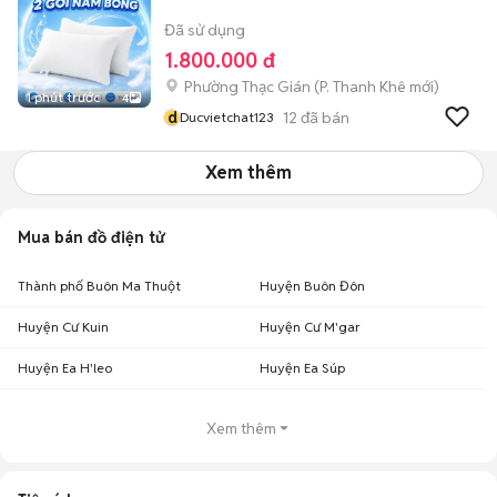
Đã sử dụng
1.800.000 đ
Phường Thạc Gián
(
P. Thanh Khê
mới)
1 phút trước
4
d
12
đã bán
Ducvietchat123
Xem thêm
Mua bán đồ điện tử
Thành phố Buôn Ma Thuột
Huyện Buôn Đôn
Huyện Cư Kuin
Huyện Cư M'gar
Huyện Ea H'leo
Huyện Ea Súp
Xem thêm