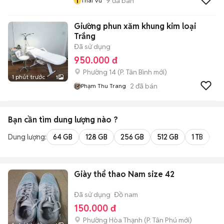
T
9
đã bán
Thái Vũ
Giường phun xăm khung kim loại
Trắng
Đã sử dụng
950.000 đ
Phường 14
(
P. Tân Bình
mới)
1 phút trước
1
2
đã bán
Phạm Thu Trang
Bạn cần tìm
dung lượng
nào ?
Dung lượng:
64 GB
128 GB
256 GB
512 GB
1 TB
2 
Giày thể thao Nam size 42
Đã sử dụng
Đồ nam
150.000 đ
Phường Hòa Thạnh
(
P. Tân Phú
mới)