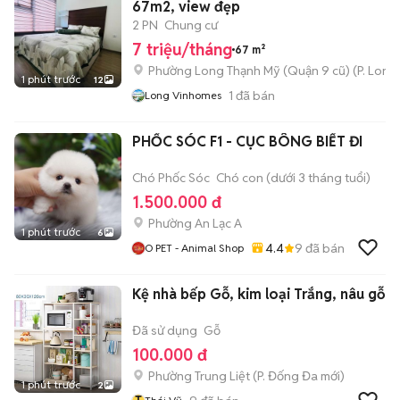
67m2, view đẹp
2 PN
Chung cư
7 triệu/tháng
67 m²
Phường Long Thạnh Mỹ (Quận 9 cũ)
(
P. Long
1 phút trước
12
1
đã bán
Long Vinhomes
PHỐC SÓC F1 - CỤC BÔNG BIẾT ĐI
Chó Phốc Sóc
Chó con (dưới 3 tháng tuổi)
1.500.000 đ
Phường An Lạc A
1 phút trước
6
4.4
9
đã bán
O PET - Animal Shop
Kệ nhà bếp Gỗ, kim loại Trắng, nâu gỗ
Đã sử dụng
Gỗ
100.000 đ
Phường Trung Liệt
(
P. Đống Đa
mới)
1 phút trước
2