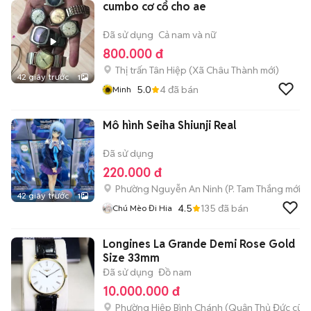
cumbo cơ cổ cho ae
Đã sử dụng
Cả nam và nữ
800.000 đ
Thị trấn Tân Hiệp
(
Xã Châu Thành
mới)
42 giây trước
1
5.0
4
đã bán
Minh
Mô hình Seiha Shiunji Real
Đã sử dụng
220.000 đ
Phường Nguyễn An Ninh
(
P. Tam Thắng
mới)
42 giây trước
1
4.5
135
đã bán
Chú Mèo Đi Hia
Longines La Grande Demi Rose Gold
Size 33mm
Đã sử dụng
Đồ nam
10.000.000 đ
Phường Hiệp Bình Chánh (Quận Thủ Đức cũ)