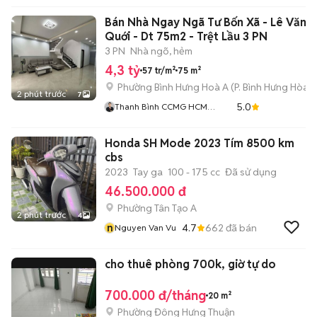
Bán Nhà Ngay Ngã Tư Bốn Xã - Lê Văn
Quới - Dt 75m2 - Trệt Lầu 3 PN
3 PN
Nhà ngõ, hẻm
4,3 tỷ
57 tr/m²
75 m²
Phường Bình Hưng Hoà A
(
P. Bình Hưng Hòa
m
2 phút trước
7
5.0
Thanh Bình CCMG HCM
001325
Honda SH Mode 2023 Tím 8500 km
cbs
2023
Tay ga
100 - 175 cc
Đã sử dụng
46.500.000 đ
Phường Tân Tạo A
2 phút trước
4
n
4.7
662
đã bán
Nguyen Van Vu
cho thuê phòng 700k, giờ tự do
700.000 đ/tháng
20 m²
Phường Đông Hưng Thuận