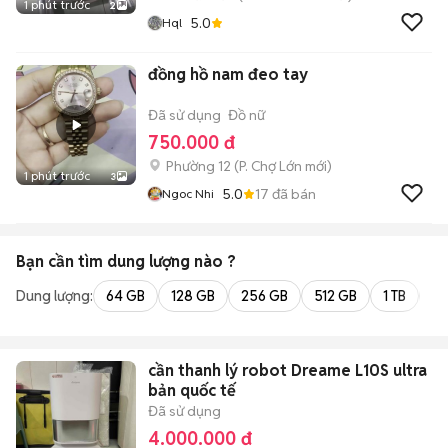
1 phút trước
2
5.0
Hql
đồng hồ nam đeo tay
Đã sử dụng
Đồ nữ
750.000 đ
Phường 12
(
P. Chợ Lớn
mới)
1 phút trước
3
5.0
17
đã bán
Ngoc Nhi
Bạn cần tìm
dung lượng
nào ?
Dung lượng:
64 GB
128 GB
256 GB
512 GB
1 TB
2 
cần thanh lý robot Dreame L10S ultra
bản quốc tế
Đã sử dụng
4.000.000 đ