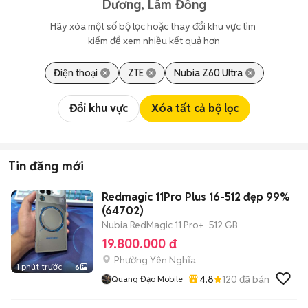
Dương, Lâm Đồng
Hãy xóa một số bộ lọc hoặc thay đổi khu vực tìm 
kiếm để xem nhiều kết quả hơn
Điện thoại
ZTE
Nubia Z60 Ultra
Đổi khu vực
Xóa tất cả bộ lọc
Tin đăng mới
Redmagic 11Pro Plus 16-512 đẹp 99%
(64702)
Nubia RedMagic 11 Pro+
512 GB
19.800.000 đ
Phường Yên Nghĩa
1 phút trước
6
4.8
120
đã bán
Quang Đạo Mobile