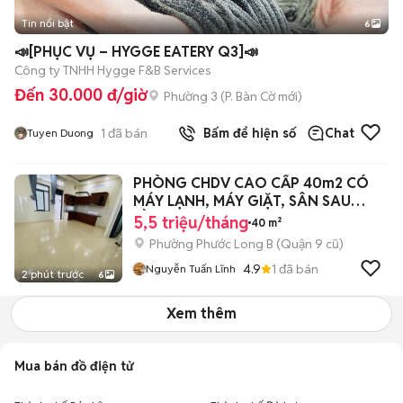
Tin nổi bật
6
+
2
📣[PHỤC VỤ – HYGGE EATERY Q3]📣
Công ty TNHH Hygge F&B Services
Đến 30.000 đ/giờ
Phường 3
(
P. Bàn Cờ
mới)
1
đã bán
Bấm để hiện số
Chat
Tuyen Duong
PHÒNG CHDV CAO CẤP 40m2 CÓ
MÁY LẠNH, MÁY GIẶT, SÂN SAU
TẦNG TRỆT
5,5 triệu/tháng
40 m²
Phường Phước Long B (Quận 9 cũ)
4.9
1
đã bán
Nguyễn Tuấn Lĩnh
2 phút trước
6
Xem thêm
Mua bán đồ điện tử