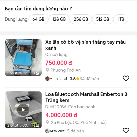
Bạn cần tìm
dung lượng
nào ?
Dung lượng:
64 GB
128 GB
256 GB
512 GB
1 TB
2 
Xe lăn có bô vệ sinh thắng tay màu
xanh
Đã sử dụng
750.000 đ
Phường Thới An
1 phút trước
2
3.6
34
đã bán
Minh Nhat
Loa Bluetooth Marshall Emberton 3
Trắng kem
Dưới 100W
Còn bảo hành
4.000.000 đ
Xã Phú Lộc
(
Xã Phù Ninh
mới)
2 phút trước
3
5
đã bán
Arts Viet