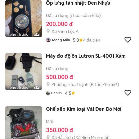
Ốp lưng tản nhiệt Đen Nhựa
Đã sử dụng (chưa sửa chữa)
200.000 đ
Xã Vĩnh Lộc A
1 phút trước
2
5.0
4
đã bán
Hoàng Mẫn
Máy đo độ ồn Lutron SL-4001 Xám
Đã sử dụng
500.000 đ
Phường Hòa Thạnh
(
P. Tân Phú
mới)
1 phút trước
6
4.5
Tinh92
Ghế xếp Kim loại Vải Đen Đỏ Mới
Mới
350.000 đ
Xã Bắc Sơn
(
Xã Bình Minh
mới)