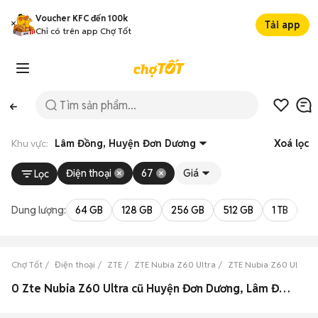
Voucher KFC đến 100k
Tải app
Chỉ có trên app Chợ Tốt
Khu vực:
Lâm Đồng, Huyện Đơn Dương
Xoá lọc
Điện thoại
67
Giá
Lọc
Dung lượng:
64 GB
128 GB
256 GB
512 GB
1 TB
2 
Chợ Tốt
Điện thoại
ZTE
ZTE Nubia Z60 Ultra
ZTE Nubia Z60 Ultra 
0 Zte Nubia Z60 Ultra cũ Huyện Đơn Dương, Lâm Đồng đẹp