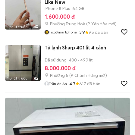
Like New
iPhone 8 Plus
64 GB
1.600.000 đ
Phường Trung Hoà
(
P. Yên Hòa
mới)
1 phút trước
3
3.9
95
đã bán
TicoSmartphone
Tủ lạnh Sharp 401 lít 4 cánh
Đã sử dụng
400 - 499 lít
8.000.000 đ
Phường 5
(
P. Chánh Hưng
mới)
1 phút trước
3
4.7
617
đã bán
Trần An An