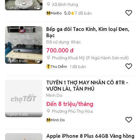
Xã Bình Hưng
1 phút trước
6
M
5.0
7
đã bán
MaiBo
Bếp ga đôi Taco Kính, Kim loại Đen,
Bạc
Đã sử dụng
Khác
700.000 đ
Phường Khuê Mỹ
(
P. Ngũ Hành Sơn
mới)
1 phút trước
1
T
1
đã bán
Thu Diễm
TUYỂN 1 THỢ MAY NHÃN CỔ 8TR -
VƯỜN LÀI, TÂN PHÚ
Minh Do
Đến 8 triệu/tháng
Phường Phú Thọ Hòa
1 phút trước
M
Minh Do
Apple iPhone 8 Plus 64GB Vàng hồng