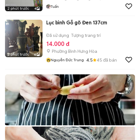
Tuấn
2 phút trước
4
Lục bình Gỗ gõ Đen 137cm
Đã sử dụng
Tượng trang trí
14.000 đ
Phường Bình Hưng Hòa
2 phút trước
6
n
4.5
45
đã bán
Nguyễn Đức Trung