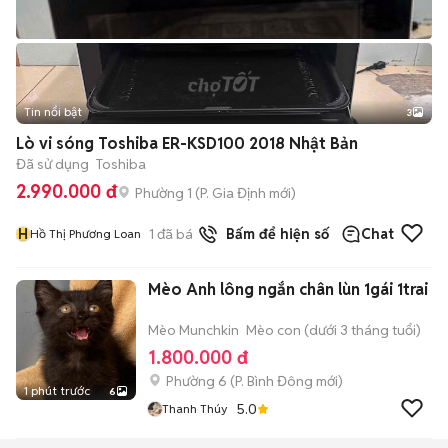
Tin nổi bật
3
Lò vi sóng Toshiba ER-KSD100 2018 Nhật Bản
Đã sử dụng
Toshiba
2.990.000 đ
Phường 1
(
P. Gia Định
mới)
H
1
đã bán
Bấm để hiện số
Chat
Hồ Thị Phương Loan
Mèo Anh lông ngắn chân lùn 1gái 1trai
Mèo Munchkin
Mèo con (dưới 3 tháng tuổi)
1.800.000 đ
Phường 6
(
P. Bình Đông
mới)
1 phút trước
6
5.0
Thanh Thúy