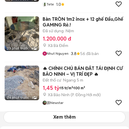
1.0
Tete
Bàn TRÒN 1m2 inox + 12 ghế Đẩu,Ghế
GAMING Rẻ.!
Đã sử dụng
Nệm
1.200.000 đ
Xã Bà Điểm
23 phút trước
6
3.8
56
đã bán
Nhut Nguyen
🔥 CHÍNH CHỦ BÁN ĐẤT TÁI ĐỊNH CƯ
BẢO NINH – VỊ TRÍ ĐẸP 🔥
Đất thổ cư
Ngang 5 m
1,45 tỷ
15 tr/m²
100 m²
Xã Bảo Ninh
(
P. Đồng Hới
mới)
24 phút trước
3
源Newstar
Xem thêm