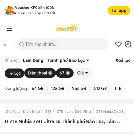
Voucher KFC đến 100k
Tải app
Chỉ có trên app Chợ Tốt
Khu vực:
Lâm Đồng, Thành phố Bảo Lộc
Xoá lọc
Điện thoại
67
Giá
Lọc
Dung lượng:
64 GB
128 GB
256 GB
512 GB
1 TB
2 
Chợ Tốt
Điện thoại
ZTE
ZTE Nubia Z60 Ultra
ZTE Nubia Z60 Ultra 
0 Zte Nubia Z60 Ultra cũ Thành phố Bảo Lộc, Lâm Đồng đẹp