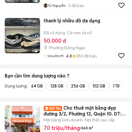
10 phút trước
2
3
đã bán
Tú Nguyễn
thanh lý nhiều đồ đa dạng
Đã sử dụng
Cả nam và nữ
50.000 đ
Phường Đông Ngạc
11 phút trước
2
4.8
283
đã bán
Vivuthrift
Bạn cần tìm
dung lượng
nào ?
Dung lượng:
64 GB
128 GB
256 GB
512 GB
1 TB
2 
Cho thuê mặt bằng đẹp
đường 3/2, Phường 12, Quận 10. DT:
6x30m
Mặt bằng kinh doanh
Nội thất cao cấp
70 triệu/tháng
360 m²