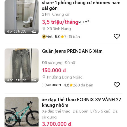
share 1 phòng chung cư ehomes nam
sài gòn
2 PN
Chung cư
3,5 triệu/tháng
60 m²
Xã Bình Hưng
4 phút trước
4
V
5.0
7
đã bán
Viet
Quần jeans PRENDANG Xám
Đã sử dụng
Đồ nữ
150.000 đ
Phường Đông Ngạc
4 phút trước
3
4.8
283
đã bán
Vivuthrift
xe đạp thể thao FORNIX X9 VÀNH 27
khung nhôm
Xe đạp thể thao
Đài Loan
L (55.5 cm)
Đã
sử dụng
3.700.000 đ