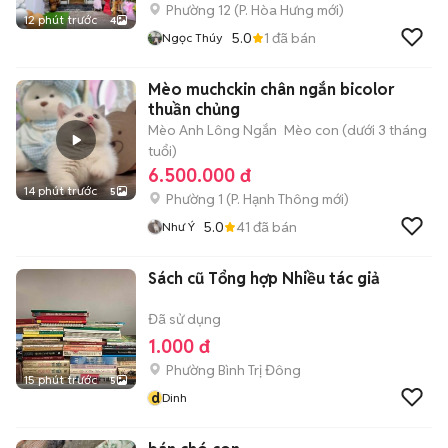
Phường 12
(
P. Hòa Hưng
mới)
12 phút trước
4
5.0
1
đã bán
Ngọc Thúy
Mèo muchckin chân ngắn bicolor
thuần chủng
Mèo Anh Lông Ngắn
Mèo con (dưới 3 tháng
tuổi)
6.500.000 đ
14 phút trước
5
Phường 1
(
P. Hạnh Thông
mới)
5.0
41
đã bán
Như Ý
Sách cũ Tổng hợp Nhiều tác giả
Đã sử dụng
1.000 đ
Phường Bình Trị Đông
15 phút trước
5
d
Dinh