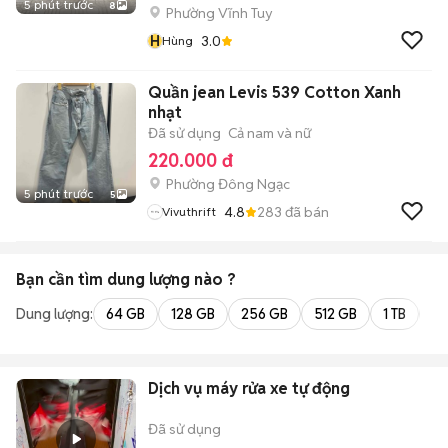
5 phút trước
8
Phường Vĩnh Tuy
H
3.0
Hùng
Quần jean Levis 539 Cotton Xanh
nhạt
Đã sử dụng
Cả nam và nữ
220.000 đ
Phường Đông Ngạc
5 phút trước
5
4.8
283
đã bán
Vivuthrift
Bạn cần tìm
dung lượng
nào ?
Dung lượng:
64 GB
128 GB
256 GB
512 GB
1 TB
2 
Dịch vụ máy rửa xe tự động
Đã sử dụng