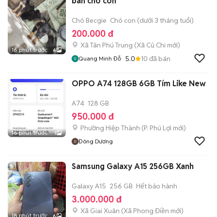
bán chó con
Chó Becgie
Chó con (dưới 3 tháng tuổi)
200.000 đ
Xã Tân Phú Trung
(
Xã Củ Chi
mới)
16 phút trước
6
5.0
10
đã bán
Quang Minh Đỗ
OPPO A74 128GB 6GB Tím Like New
A74
128 GB
950.000 đ
Phường Hiệp Thành
(
P. Phú Lợi
mới)
16 phút trước
1
Đông Dương
Samsung Galaxy A15 256GB Xanh
Galaxy A15
256 GB
Hết bảo hành
3.000.000 đ
Xã Giai Xuân
(
Xã Phong Điền
mới)
18 phút trước
6