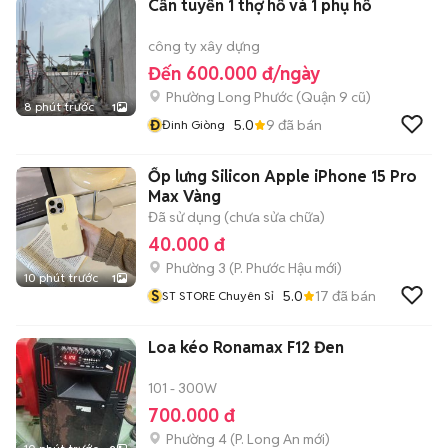
Cần tuyển 1 thợ hồ và 1 phụ hồ
công ty xây dựng
Đến 600.000 đ/ngày
Phường Long Phước (Quận 9 cũ)
8 phút trước
1
Đ
5.0
9
đã bán
Đinh Giòng
Ốp lưng Silicon Apple iPhone 15 Pro
Max Vàng
Đã sử dụng (chưa sửa chữa)
40.000 đ
Phường 3
(
P. Phước Hậu
mới)
10 phút trước
1
S
5.0
17
đã bán
ST STORE Chuyên Sỉ
Loa kéo Ronamax F12 Đen
101 - 300W
700.000 đ
Phường 4
(
P. Long An
mới)