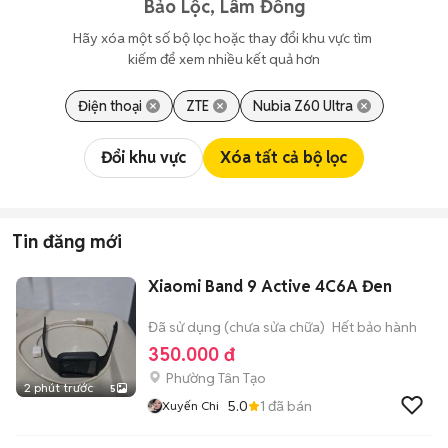
Bảo Lộc, Lâm Đồng
Hãy xóa một số bộ lọc hoặc thay đổi khu vực tìm 
kiếm để xem nhiều kết quả hơn
Điện thoại
ZTE
Nubia Z60 Ultra
Đổi khu vực
Xóa tất cả bộ lọc
Tin đăng mới
Xiaomi Band 9 Active 4C6A Đen
Đã sử dụng (chưa sửa chữa)
Hết bảo hành
350.000 đ
Phường Tân Tạo
2 phút trước
5
5.0
1
đã bán
Xuyến Chi