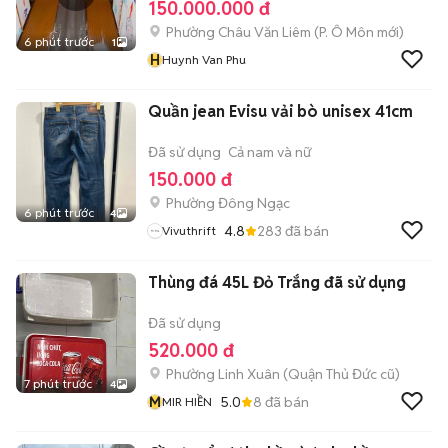
150.000.000 đ
Phường Châu Văn Liêm
(
P. Ô Môn
mới)
6 phút trước
1
H
Huynh Van Phu
Quần jean Evisu vải bò unisex 41cm
Đã sử dụng
Cả nam và nữ
150.000 đ
Phường Đông Ngạc
6 phút trước
4
4.8
283
đã bán
Vivuthrift
Thùng đá 45L Đỏ Trắng đã sử dụng
Đã sử dụng
520.000 đ
Phường Linh Xuân (Quận Thủ Đức cũ)
7 phút trước
4
M
5.0
8
đã bán
MIR HIỀN