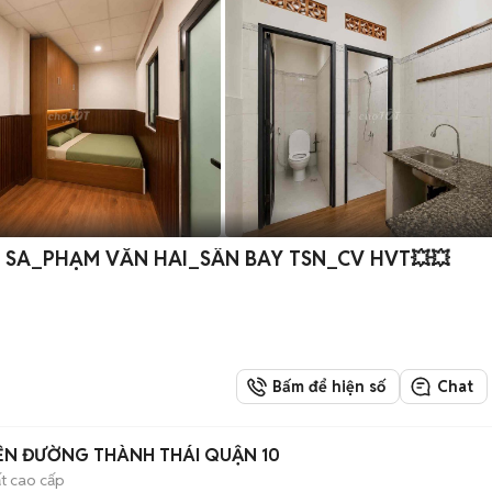
 SA_PHẠM VĂN HAI_SÂN BAY TSN_CV HVT💥💥
Bấm để hiện số
Chat
ỀN ĐƯỜNG THÀNH THÁI QUẬN 10
ất cao cấp