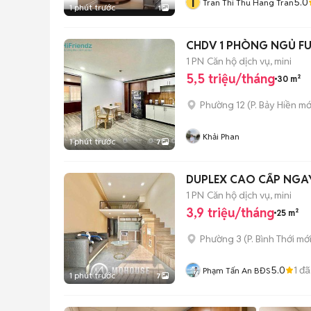
T
5.0
Tran Thi Thu Hang Tran
1 phút trước
1
CHDV 1 PHÒNG NGỦ FU
1 PN
Căn hộ dịch vụ, mini
5,5 triệu/tháng
30 m²
Phường 12
(
P. Bảy Hiền
mớ
Khải Phan
1 phút trước
7
DUPLEX CAO CẤP NGAY
1 PN
Căn hộ dịch vụ, mini
3,9 triệu/tháng
25 m²
Phường 3
(
P. Bình Thới
mới
5.0
1
đã
Phạm Tấn An BĐS
1 phút trước
7