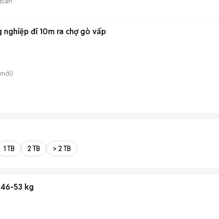
 bán
g nghiệp đi 10m ra chợ gò vấp
mới)
1 TB
2 TB
> 2 TB
 46-53 kg