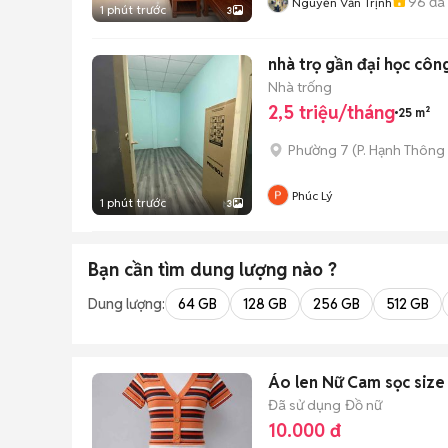
96
đã
Nguyễn Văn Trịnh
1 phút trước
3
nhà trọ gần đại học côn
Nhà trống
2,5 triệu/tháng
25 m²
Phường 7
(
P. Hạnh Thông
Phúc Lý
1 phút trước
3
Bạn cần tìm
dung lượng
nào ?
Dung lượng:
64 GB
128 GB
256 GB
512 GB
Áo len Nữ Cam sọc size
Đã sử dụng
Đồ nữ
10.000 đ