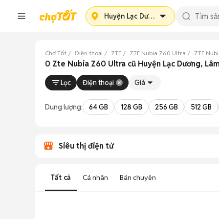
Huyện Lạc Dương
Chợ Tốt
Điện thoại
ZTE
ZTE Nubia Z60 Ultra
ZTE Nubi
0 Zte Nubia Z60 Ultra cũ Huyện Lạc Dương, Lâ
Lọc
Điện thoại
Giá
Dung lượng:
64 GB
128 GB
256 GB
512 GB
Siêu thị điện tử
Tất cả
Cá nhân
Bán chuyên