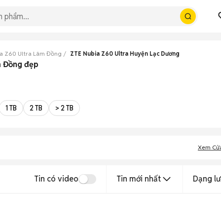
a Z60 Ultra Lâm Đồng
ZTE Nubia Z60 Ultra Huyện Lạc Dương
m Đồng đẹp
1 TB
2 TB
> 2 TB
Xem Cử
Tin có video
Tin mới nhất
Dạng lư