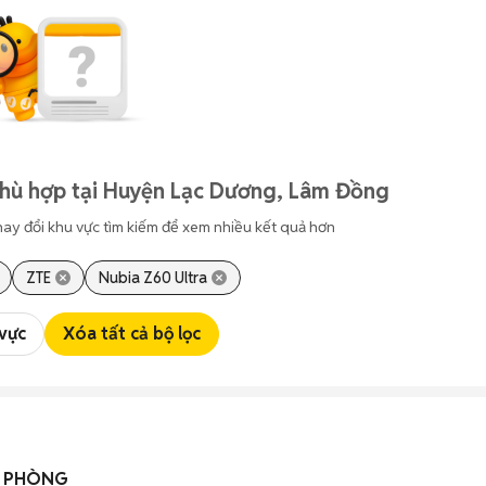
phù hợp tại Huyện Lạc Dương, Lâm Đồng
hay đổi khu vực tìm kiếm để xem nhiều kết quả hơn
ZTE
Nubia Z60 Ultra
 vực
Xóa tất cả bộ lọc
N PHÒNG