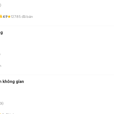
)
4.9
12785
đã bán
ng
)
n
m không gian
i)