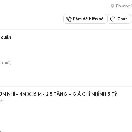
Phường 
Bấm để hiện số
Chat
 thọ 2, hòa xuân
ân
mới)
N NHÌ - 4M X 16 M - 2.5 TẦNG – GIÁ CHỈ NHỈNH 5 TỶ
ẻm