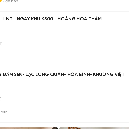
2
đã bán
LL NT - NGAY KHU K300 - HOÀNG HOA THÁM
i)
 ĐẦM SEN- LẠC LONG QUÂN- HÒA BÌNH- KHUÔNG VIỆT
)
 bán