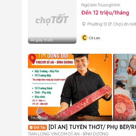
Ngũ kim TruongVinh
Đến 12 triệu/tháng
Phường 12
(
P. Chợ Lớn
mới
C
Cô Lan
44 giây trước
Tin nổi bật
[DĨ AN] TUYỂN THỚT/ PHỤ BẾP/
TIAN LONG VINCOM DĨ AN - BÌNH DƯƠNG