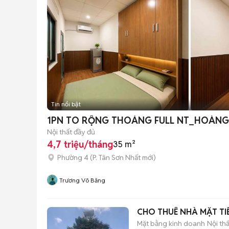
Tin nổi bật
1PN TO RỘNG THOÁNG FULL NT_HOÀNG
Nội thất đầy đủ
4,7 triệu/tháng
35 m²
Phường 4
(
P. Tân Sơn Nhất
mới)
Trương Võ Băng
CHO THUÊ NHÀ MẶT TI
Mặt bằng kinh doanh
Nội th